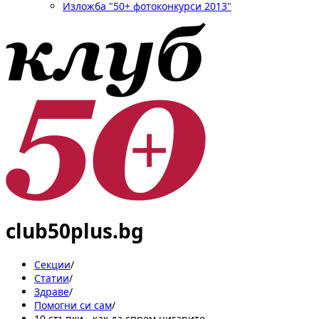
Изложба "50+ фотоконкурси 2013"
club50plus.bg
Секции
/
Статии
/
Здраве
/
Помогни си сам
/
10 стъпки - как да спрем цигарите