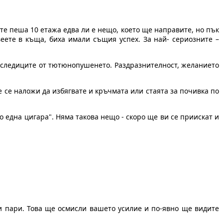
те пеша 10 етажа едва ли е нещо, което ще направите, но пък
еете в къща, биха имали същия успех. За най- сериозните –
последиците от тютюнопушенето. Раздразнителност, желанието
.
е се наложи да избягвате и кръчмата или стаята за почивка по
 една цигара". Няма такова нещо - скоро ще ви се приискат и
ли пари. Това ще осмисли вашето усилие и по-явно ще видите