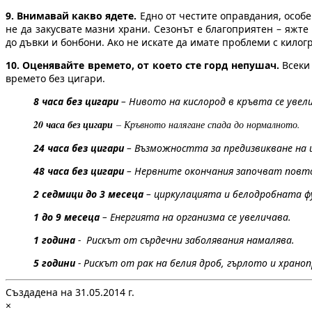
9. Внимавай какво ядете.
Едно от честите оправдания, особе
не да закусвате мазни храни. Сезонът е благоприятен – яжт
до дъвки и бонбони. Ако не искате да имате проблеми с килогр
10. Оценявайте времето, от което сте горд непушач.
Всеки 
времето без цигари.
8 часа без цигари
– Нивото на кислород в кръвта се увел
20 часа без цигари
– Кръвното налягане спада до нормалното.
24 часа без цигари
– Възможността за предизвикване на 
48 часа без цигари
– Нервните окончания започват повто
2 седмици до 3 месеца
– циркулацията и белодробната фу
1 до 9 месеца
– Енергията на организма се увеличава.
1 година
- Рискът от сърдечни заболявания намалява.
5 години
- Рискът от рак на белия дроб, гърлото и храно
Създадена на 31.05.2014 г.
×