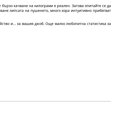
т бързо качване на килограми е реален. Затова опитайте се да
лване липсата на пушенето, много хора интуитивно прибягват
йство и... за вашия джоб. Още малко любопитна статистика за