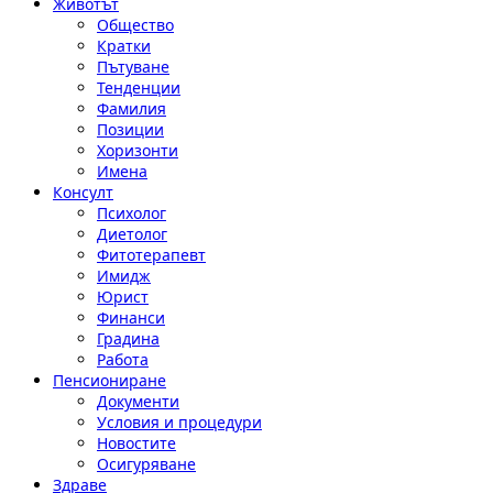
Животът
Общество
Кратки
Пътуване
Тенденции
Фамилия
Позиции
Хоризонти
Имена
Консулт
Психолог
Диетолог
Фитотерапевт
Имидж
Юрист
Финанси
Градина
Работа
Пенсиониране
Документи
Условия и процедури
Новостите
Осигуряване
Здраве