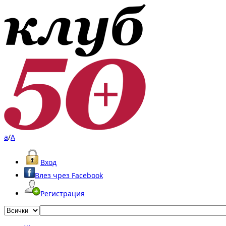
a
/
A
Вход
Влез чрез Facebook
Регистрация