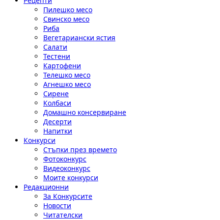
Рецепти
Пилешко месо
Свинско месо
Риба
Вегетариански ястия
Салати
Тестени
Картофени
Телешко месо
Агнешко месо
Сирене
Колбаси
Домашно консервиране
Десерти
Напитки
Конкурси
Стъпки през времето
Фотоконкурс
Видеоконкурс
Моите конкурси
Редакционни
За Конкурсите
Новости
Читателски