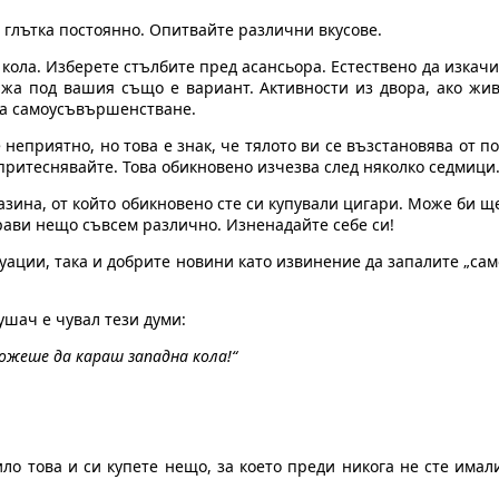
 глътка постоянно. Опитвайте различни вкусове.
кола. Изберете стълбите пред асансьора. Естествено да изкачи
тажа под вашия също е вариант. Активности из двора, ако жив
 за самоусъвършенстване.
неприятно, но това е знак, че тялото ви се възстановява от 
притеснявайте. Това обикновено изчезва след няколко седмици
азина, от който обикновено сте си купували цигари. Може би щ
рави нещо съвсем различно. Изненадайте себе си!
ации, така и добрите новини като извинение да запалите „само
ушач е чувал тези думи:
 можеше да караш западна кола!“
тило това и си купете нещо, за което преди никога не сте има