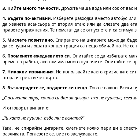
3. Пийте много течности.
Дръжте чаша вода или сок от вас и
4. Бъдете по-активни.
Изберете разходка вместо автобус или 
да хванете асансьора от втория етаж или да слезете два е
правете упражнения. Те помагат да се отпуснете и са стимул
5. Мислете позитивно.
Спирането на цигарите може да бъде 
да се пуши и лошата концентрация са нещо обичай но. Не се 
6. Променете ежедневието си.
Опитайте се да избягвате маг
време на работа, ако там има много пушачите. Опитайте се п
7. Никакви извинения.
Не използвайте както кризисните ситу
втора и трета и четвърта…
8. Възнаградете се, подарете си нещо.
Това е важно. Всеки п
„С всичките пари, които си дал за цигари, ако не пушеше, сега
И отговорът винаги е:
„Ти като не пушиш, къде ти е колата?“
Така, че спирайки цигарите, сметнете колко пари ви е спес
разликата. Поглезете се, вие го заслужавате.