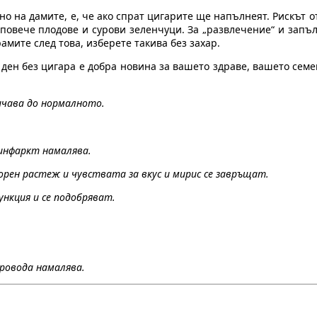
но на дамите, е, че ако спрат цигарите ще напълнеят. Рискът о
е повече плодове и сурови зеленчуци. За „развлечение“ и запъ
амите след това, изберете такива без захар.
ден без цигара е добра новина за вашето здраве, вашето семе
ичава до нормалното.
инфаркт намалява.
рен растеж и чувствата за вкус и мирис се завръщат.
нкция и се подобряват.
провода намалява.