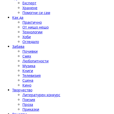
Експерт
Хранене
Помогни си сам
Как да
Практично
От нищо нещо
Технологии
Хоби
Огледало
Забава
Почивки
Смях
Любопитности
Музика
Книги
Телевизия
Сцена
Кино
Творчество
Литературен конкурс
Поезия
Проза
Приказки