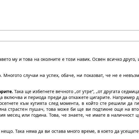
авето му и това на околните е този навик. Освен всичко друго
но. Многото случаи на успех, обаче, ни показват, че не е невъ
арите.
Така ще избегнете вечното „от утре“, „от другата седмица“
 да включва и периода преди да откажете цигарите. Например 
посегнете към кутията след момента, в който сте решили да ги
тина страстен пушач, това може би ще ви подтикне още на вто
ия месец или година. Това, че знаете, че имате в наличност 
 нещо. Така няма да ви остава много време, в което да усещате