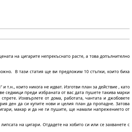
, цената на цигарите непрекъснато расте, а това допълнително
зможно. В тази статия ще ви предложим 10 стъпки, които биха
 и т.н., които никога не идват. Изготви план за действие , като
две седмици преди избраната от вас дата пушете такива марки
 спрете. Изхвърлете от дома, работата, чантата и джобовете
рия ден да си купите нови и целия план да пропадне. Затова
цигари, макар и да не ги пушите, ще намали напрежението от
 липсата на цигари. Отдадете на хобито си или се захванете с