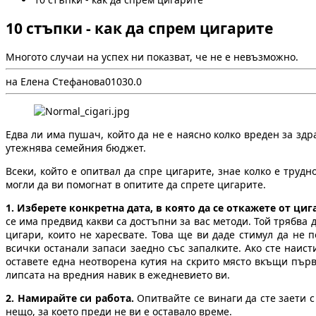
10 стъпки - как да спрем цигарите
Многото случаи на успех ни показват, че не е невъзможно.
на Елена Стефанова
0
103
0.0
Едва ли има пушач, който да не е наясно колко вреден за здр
утежнява семейния бюджет.
Всеки, който е опитвал да спре цигарите, знае колко е труд
могли да ви помогнат в опитите да спрете цигарите.
1. Изберете конкретна дата, в която да се откажете от циг
се има предвид какви са достъпни за вас методи. Той трябва
цигари, които не харесвате. Това ще ви даде стимул да не 
всички останали запаси заедно със запалките. Ако сте наис
оставете една неотворена кутия на скрито място вкъщи първ
липсата на вредния навик в ежедневието ви.
2. Намирайте си работа.
Опитвайте се винаги да сте заети с
нещо, за което преди не ви е оставало време.