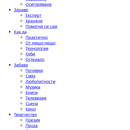
Осигуряване
Здраве
Експерт
Хранене
Помогни си сам
Как да
Практично
От нищо нещо
Технологии
Хоби
Огледало
Забава
Почивки
Смях
Любопитности
Музика
Книги
Телевизия
Сцена
Кино
Творчество
Поезия
Проза