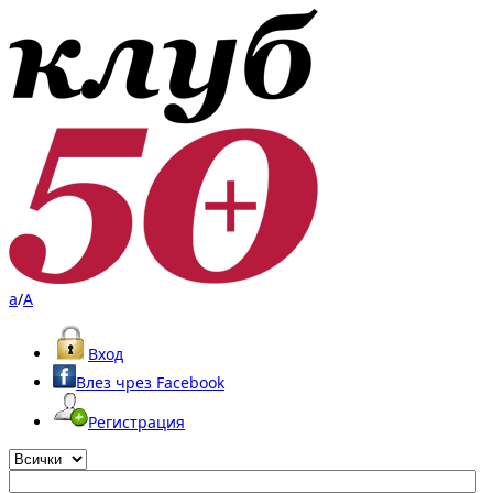
a
/
A
Вход
Влез чрез Facebook
Регистрация