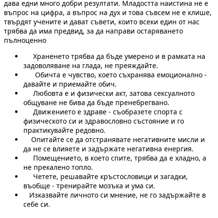
дава едни много добри резултати. Младостта наистина не е
въпрос на цифра, а въпрос на дух и това съвсем не е клише,
твърдят учените и дават съвети, които всеки един от нас
трябва да има предвид, за да направи остаряването
пълноценно
Храненето трябва да бъде умерено и в рамката на
задоволяване на глада, не преяждайте.
Обичта е чувство, което съхранява емоционално -
давайте и приемайте обич.
Любовта е и физически акт, затова сексуалното
общуване не бива да бъде пренебрегвано.
Движението е здраве - съобразете спорта с
физическото си и здравословно състояние и го
практикувайте редовно.
Опитайте се да отстранявате негативните мисли и
да не се влияете и задържате негативна енергия.
Помещението, в което спите, трябва да е хладно, а
не прекалено топло.
Четете, решавайте кръстословици и загадки,
въобще - тренирайте мозъка и ума си.
Изказвайте личното си мнение, не го задържайте в
себе си.