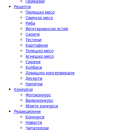
Приказки
Рецепти
Пилешко месо
Свинско месо
Риба
Вегетариански ястия
Салати
Тестени
Картофени
Телешко месо
Агнешко месо
Сирене
Колбаси
Домашно консервиране
Десерти
Напитки
Конкурси
Фотоконкурс
Видеоконкурс
Моите конкурси
Редакционни
Конкурси
Новости
Читателски