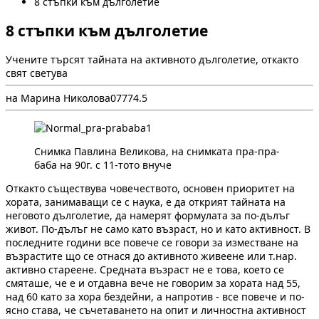
8 стъпки към дълголетие
8 стъпки към дълголетие
Учените търсят тайната на активното дълголетие, откакто
свят светува
на Марина Николова
0
777
4.5
Снимка Павлина Великова, на снимката пра-пра-
баба на 90г. с 11-тото внуче
Откакто съществува човечеството, основен приоритет на
хората, занимаващи се с наука, е да открият тайната на
неговото дълголетие, да намерят формулата за по-дълъг
живот. По-дълъг не само като възраст, но и като активност. В
последните години все повече се говори за изместване на
възрастите що се отнася до активното живеене или т.нар.
активно стареене. Средната възраст не е това, което се
смяташе, че е и отдавна вече не говорим за хората над 55,
над 60 като за хора бездейни, а напротив - все повече и по-
ясно става, че съчетаването на опит и личностна активност