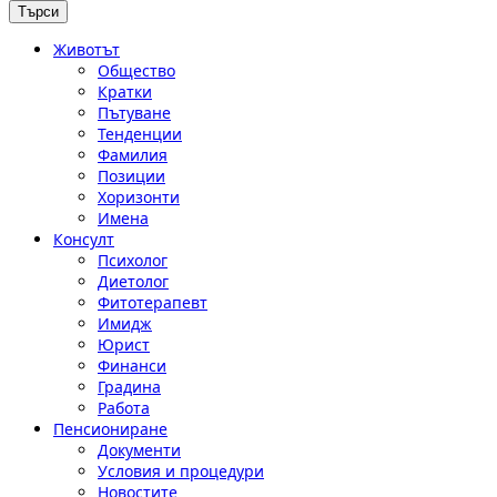
Животът
Общество
Кратки
Пътуване
Тенденции
Фамилия
Позиции
Хоризонти
Имена
Консулт
Психолог
Диетолог
Фитотерапевт
Имидж
Юрист
Финанси
Градина
Работа
Пенсиониране
Документи
Условия и процедури
Новостите