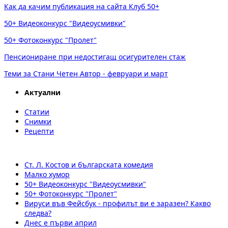
Как да качим публикация на сайта Клуб 50+
50+ Видеоконкурс "Видеоусмивки"
50+ Фотоконкурс "Пролет"
Пенсиониране при недостигащ осигурителен стаж
Теми за Стани Четен Автор - февруари и март
Актуални
Статии
Снимки
Рецепти
Ст. Л. Костов и българската комедия
Малко хумор
50+ Видеоконкурс "Видеоусмивки"
50+ Фотоконкурс "Пролет"
Вируси във Фейсбук - профилът ви е заразен? Какво
следва?
Днес е първи април