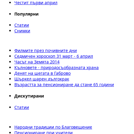
Честит първи април
Популярни
Статии
Снимки
Филмите през почивните дни
Седмичен хороскоп 31 март - 6 април
Часът на Земята 2014
Кълновете - природосъобразната храна
Денят на шегата в Габрово
Щъркел шарен дългокрак
Възрастта за пенсиониране да стане 65 години
Дискутирани
Статии
Народни традиции по Благовещение
Пенсиониране при учители