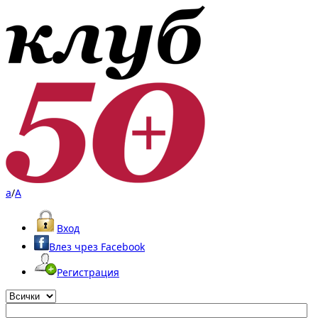
a
/
A
Вход
Влез чрез Facebook
Регистрация