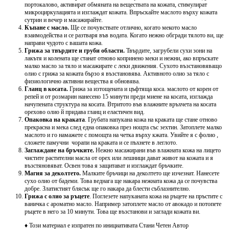
портокалово, активират обмяната на веществата на кожата, стимулират
микроциркулацията и изглаждат кожата. Впръскайте маслото върху кожата
сутрин и вечер и масажирайте.
Къпане с масло.
Ще се почувствате отлично, когато мекото масло
взаимодейства и се разтваря във водата. Когато нежно обгради тялото ви, ще
направи чудото с вашата кожа.
Грижа за твърдите и груби области.
Твърдите, загрубели сухи зони на
лакътя и колената ще станат отново копринено меки и нежни, ако впръскате
малко масло за тяло и масажирате с леки движения. Сухото възстановяващо
олио с грижа за кожата бързо я възстановява. Активното олио за тяло с
физиологично активни вещества я обновява.
Гланц в косата.
Грижа за изтощената и цъфтяща коса. маслото от корен от
репей и от розмарин нанесено 15 минути преди миене на косата, изглажда
начупената структура на косата. Втритото във влажните връхчета на косата
орехово олио й придава гланц и еластичен вид.
Опаковка на краката
. Грубата напукана кожа на краката ще стане отново
прекрасна и мека след една опаковка през нощта със зехтин. Затоплете малко
маслото и го намажете с помощта на четка върху кжата. Увийте я с фолио ,
сложете памучни чорапи на краката и се пъхнете в леглото.
Заглаждане на бръчките.
Нежно масажирани във влажната кожа на лицето
чистите растителни масла от орех или лешници дават живот на кожата и я
възстяновяват. Освен това я защитават и изглаждат бръчките.
Магия за деколтето.
Малките бръчици на деколтето ще изчезнат. Нанесете
сухо олио от бадеми. Това веднага ще накара нежната кожа да се почувства
добре. Златистият блясък ще го накара да блести съблазнително.
Грижа с олио за ръцете
. Поглезете напуканата кожа на ръцете на пръстите с
ваничка с ароматно масло. Например затоплете масло от авокадо и потопете
ръцете в него за 10 минути. Това ще възстанови и заглади кожата ви.
♦
Този материал е изпратен по инициативата Стани Четен Автор