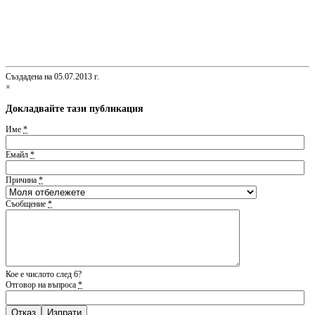
Създадена на 05.07.2013 г.
×
Докладвайте тази публикация
Име
*
Емайл
*
Причина
*
Съобщение
*
Кое е числото след 6?
Отговор на въпроса
*
Отказ