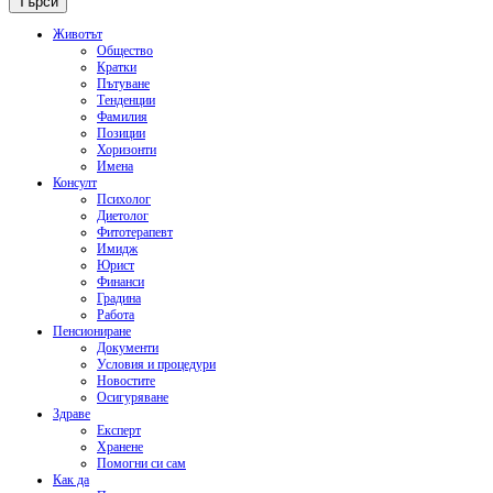
Животът
Общество
Кратки
Пътуване
Тенденции
Фамилия
Позиции
Хоризонти
Имена
Консулт
Психолог
Диетолог
Фитотерапевт
Имидж
Юрист
Финанси
Градина
Работа
Пенсиониране
Документи
Условия и процедури
Новостите
Осигуряване
Здраве
Експерт
Хранене
Помогни си сам
Как да