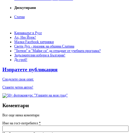
Дискутирани
Статии
Карнавалът в Русе
Ах, Ню Йорк!
Малки Facebook хитринки
Свети Дух - празник на община Слатина
"Тютюн" и "Майце си" да отпаднат от учебната програма?
Задължителни избори в България!
До гроб!
Изпратете публикация
Споделете своя опит.
Станете четен автор!
Коментари
Все още няма коментари
Име на гост-потребител
*