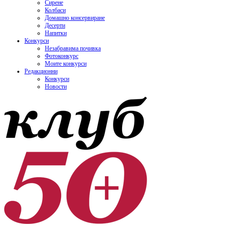
Сирене
Колбаси
Домашно консервиране
Десерти
Напитки
Конкурси
Незабравима почивка
Фотоконкурс
Моите конкурси
Редакционни
Конкурси
Новости