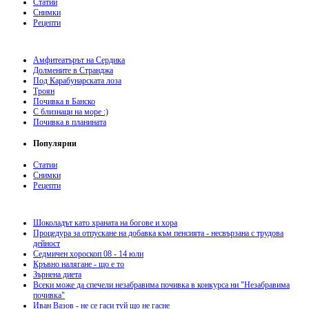
Статии
Снимки
Рецепти
Амфитеатърът на Сердика
Долмените в Странджа
Под Карабунарската лоза
Троян
Почивка в Банско
С близнаци на море :)
Почивка в планината
Популярни
Статии
Снимки
Рецепти
Шоколадът като храната на богове и хора
Процедура за отпускане на добавка към пенсията - несвързана с трудова
дейност
Седмичен хороскоп 08 - 14 юли
Кръвно налягане - що е то
Зърнена диета
Всеки може да спечели незабравима почивка в конкурса ни "Незабравима
почивка"
Иван Вазов - не се гаси туй що не гасне