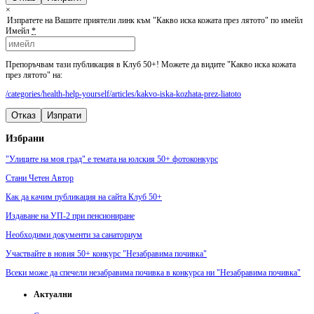
×
Изпратете на Вашите приятели линк към "Какво иска кожата през лятото" по имейл
Имейл
*
Препоръчвам тази публикация в Клуб 50+! Можете да видите "Какво иска кожата
през лятото" на:
/categories/health-help-yourself/articles/kakvo-iska-kozhata-prez-liatoto
Отказ
Изпрати
Избрани
"Улиците на моя град" е темата на юлския 50+ фотоконкурс
Стани Четен Автор
Как да качим публикация на сайта Клуб 50+
Издаване на УП-2 при пенсиониране
Необходими документи за санаториум
Участвайте в новия 50+ конкурс "Незабравима почивка"
Всеки може да спечели незабравима почивка в конкурса ни "Незабравима почивка"
Актуални