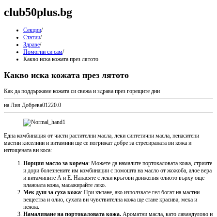
club50plus.bg
Секции
/
Статии
/
Здраве
/
Помогни си сам
/
Какво иска кожата през лятото
Какво иска кожата през лятото
Как да поддържаме кожата си свежа и здрава през горещите дни
на Лия Добрева
0
122
0.0
Една комбинация от чисти растителни масла, леки синтетични масла, ненаситени
мастни киселини и витамини ще се погрижат добре за стресираната ви кожа и
изтощената ви коса:
Порция масло за корема
: Можете да намалите портокаловата кожа, стриите
и дори болезнените им комбинации с помощта на масло от жожоба, алое вера
и витамините А и Е. Нанасяте с леки кръгови движения олиото върху още
влажната кожа, масажирайте леко.
Мек душ за суха кожа
: При къпане, ако използвате гел богат на мастни
вещества и олио, сухата ви чувствителна кожа ще стане красива, мека и
нежна.
Намаляване на портокаловата кожа.
Ароматни масла, като лавандулово и