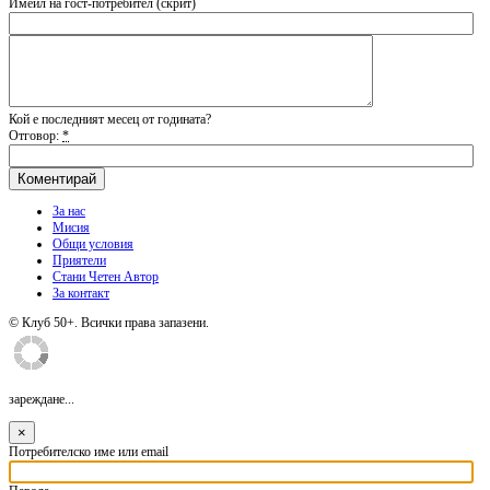
Имейл на гост-потребител (скрит)
Кой е последният месец от годината?
Отговор:
*
За нас
Мисия
Общи условия
Приятели
Стани Четен Автор
За контакт
© Клуб 50+. Всички права запазени.
зареждане...
×
Потребителско име или email