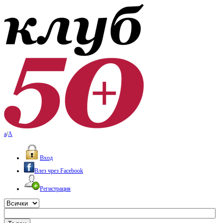
a
/
A
Вход
Влез чрез Facebook
Регистрация