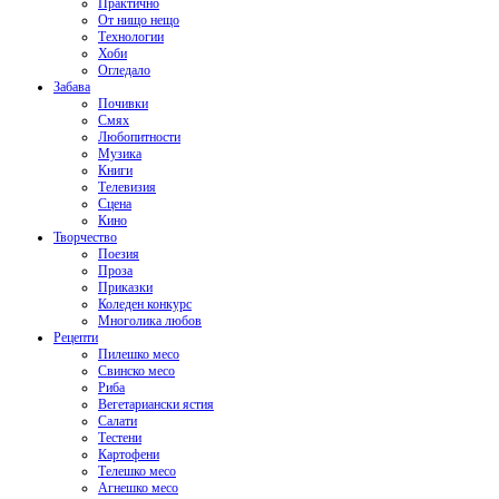
Практично
От нищо нещо
Технологии
Хоби
Огледало
Забава
Почивки
Смях
Любопитности
Музика
Книги
Телевизия
Сцена
Кино
Творчество
Поезия
Проза
Приказки
Коледен конкурс
Многолика любов
Рецепти
Пилешко месо
Свинско месо
Риба
Вегетариански ястия
Салати
Тестени
Картофени
Телешко месо
Агнешко месо