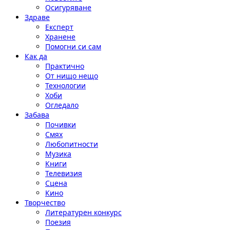
Осигуряване
Здраве
Експерт
Хранене
Помогни си сам
Как да
Практично
От нищо нещо
Технологии
Хоби
Огледало
Забава
Почивки
Смях
Любопитности
Музика
Книги
Телевизия
Сцена
Кино
Творчество
Литературен конкурс
Поезия