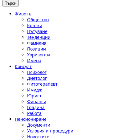
Животът
Общество
Кратки
Пътуване
Тенденции
Фамилия
Позиции
Хоризонти
Имена
Консулт
Психолог
Диетолог
Фитотерапевт
Имидж
Юрист
Финанси
Градина
Работа
Пенсиониране
Документи
Условия и процедури
Новостите