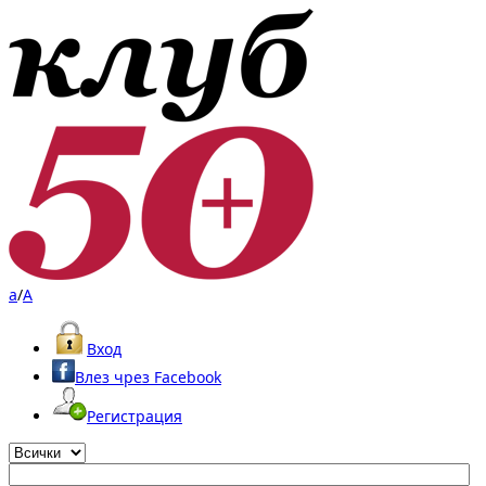
a
/
A
Вход
Влез чрез Facebook
Регистрация