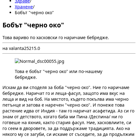
Здраве
/
Хранене
/
Бобът "черно око"
Бобът "черно око"
Това вариво по хасковски го наричаме бебредже.
на valanta
2
521
5.0
Това е бобът "черно око" или по-нашему
бебредже.
Искам да ви споделя за боба "черно око". Ние го наричаме
бебредже. Наричат го и леща-фасул, защото има вкус на
леща и вид на боб. На мястото, където покълва има черно
петънце и затова е наречен "черно око". И понеже това
растение идва от Индия - там го наричат асафетида. Аз си го
знам от детството, когато баба ми Пина /Деспина/ ни го
готвеше на яхния, както стария фасул. Ние, хасковлиите, си
го сеем в дворовете, за да поддържаме традицията. Ако на
някого му се загуби, си искаме от съседите, за да продължим