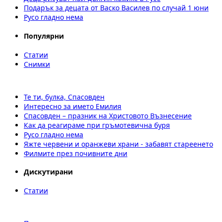
Подарък за децата от Васко Василев по случай 1 юни
Русо гладно нема
Популярни
Статии
Снимки
Те ти, булка, Спасовден
Интересно за името Емилия
Спасовден – празник на Христовото Възнесение
Как да реагираме при гръмотевична буря
Русо гладно нема
Яжте червени и оранжеви храни - забавят стареенето
Филмите през почивните дни
Дискутирани
Статии