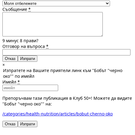
Съобщение
*
9 минус 8 прави?
Отговор на въпроса
*
Отказ
×
Изпратете на Вашите приятели линк към "Бобът "черно
око"" по имейл
Имейл
*
Препоръчвам тази публикация в Клуб 50+! Можете да видите
"Бобът "черно око"" на:
/categories/health-nutrition/articles/bobut-cherno-oko
Отказ
Изпрати