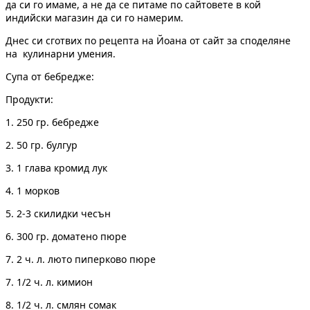
да си го имаме, а не да се питаме по сайтовете в кой
индийски магазин да си го намерим.
Днес си сготвих по рецепта на Йоана от сайт за споделяне
на кулинарни умения.
Супа от бебредже:
Продукти:
1. 250 гр. бебредже
2. 50 гр. булгур
3. 1 глава кромид лук
4. 1 морков
5. 2-3 скилидки чесън
6. 300 гр. доматено пюре
7. 2 ч. л. люто пиперково пюре
7. 1/2 ч. л. кимион
8. 1/2 ч. л. смлян сомак