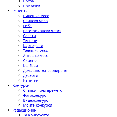
Проза
Приказки
Рецепти
Пилешко месо
Свинско месо
Риба
Вегетариански ястия
Салати
Тестени
Картофени
Телешко месо
Агнешко месо
Сирене
Колбаси
Домашно консервиране
Десерти
Напитки
Конкурси
Стъпки през времето
Фотоконкурс
Видеоконкурс
Моите конкурси
Редакционни
За Конкурсите