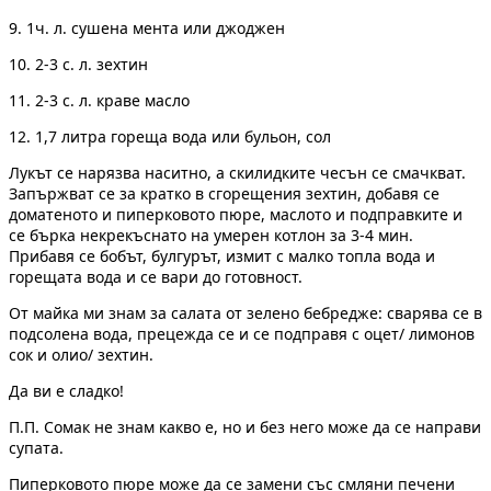
9. 1ч. л. сушена мента или джоджен
10. 2-3 с. л. зехтин
11. 2-3 с. л. краве масло
12. 1,7 литра гореща вода или бульон, сол
Лукът се нарязва наситно, а скилидките чесън се смачкват.
Запържват се за кратко в сгорещения зехтин, добавя се
доматеното и пиперковото пюре, маслото и подправките и
се бърка некрекъснато на умерен котлон за 3-4 мин.
Прибавя се бобът, булгурът, измит с малко топла вода и
горещата вода и се вари до готовност.
От майка ми знам за салата от зелено бебредже: сварява се в
подсолена вода, прецежда се и се подправя с оцет/ лимонов
сок и олио/ зехтин.
Да ви е сладко!
П.П. Сомак не знам какво е, но и без него може да се направи
супата.
Пиперковото пюре може да се замени със смляни печени