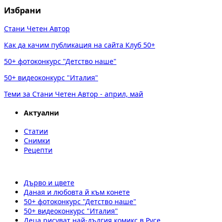
Избрани
Стани Четен Автор
Как да качим публикация на сайта Клуб 50+
50+ фотоконкурс "Детство наше"
50+ видеоконкурс "Италия"
Теми за Стани Четен Автор - април, май
Актуални
Статии
Снимки
Рецепти
Дърво и цвете
Даная и любовта й към конете
50+ фотоконкурс "Детство наше"
50+ видеоконкурс "Италия"
Деца рисуват най-дългия комикс в Русе