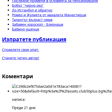
Последни промени в условията за пенсиониране
Бобът "черно око"
До Истанбул и обратно
Ромео и Жулиета от махалата Манастирци
Талантът възраст няма
Забавен хороскоп - Близнаци
Бабино ушенце
Изпратете публикация
Споделете своя опит.
Станете четен автор!
Коментари
написа:
Преди 21 дни