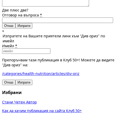
Две плюс две?
Отговор на въпроса
*
Отказ
×
Изпратете на Вашите приятели линк към "Див ориз" по
имейл
Имейл
*
Препоръчвам тази публикация в Клуб 50+! Можете да видите
"Див ориз" на:
/categories/health-nutrition/articles/div-oriz
Отказ
Изпрати
Избрани
Стани Четен Автор
Как да качим публикация на сайта Клуб 50+