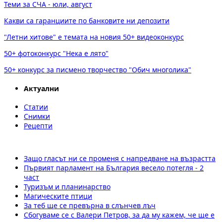
Теми за СЧА - юли, август
Какви са гаранциите по банковите ни депозити
"Летни хитове" е темата на новия 50+ видеоконкурс
50+ фотоконкурс "Нека е лято"
50+ конкурс за писмено творчество "Обич многолика"
Актуални
Статии
Снимки
Рецепти
Защо гласът ни се променя с напредване на възрастта
Първият парламент на България весело потегля - 2
част
Туризъм и планинарство
Магическите птици
За теб ще се превърна в слънчев лъч
Сбогуваме се с Валери Петров, за да му кажем, че ще е