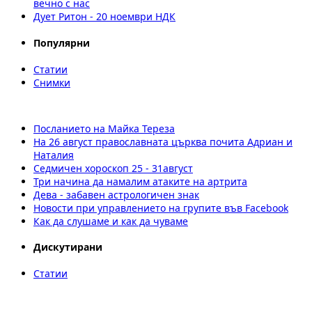
вечно с нас
Дует Ритон - 20 ноември НДК
Популярни
Статии
Снимки
Посланието на Майка Тереза
На 26 август православната църква почита Адриан и
Наталия
Седмичен хороскоп 25 - 31август
Три начина да намалим атаките на артрита
Дева - забавен астрологичен знак
Новости при управлението на групите във Facebook
Как да слушаме и как да чуваме
Дискутирани
Статии