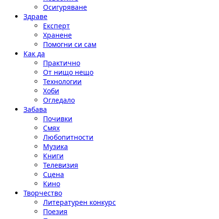
Осигуряване
Здраве
Експерт
Хранене
Помогни си сам
Как да
Практично
От нищо нещо
Технологии
Хоби
Огледало
Забава
Почивки
Смях
Любопитности
Музика
Книги
Телевизия
Сцена
Кино
Творчество
Литературен конкурс
Поезия