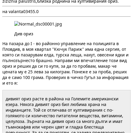
ziziznia palustris,близка роднина на култивирания ориз.
на valanta
0
345
5.0
Див ориз
На пазара до I - во районно управление на полицията в
Пловдив, в моя квартал "Кючук Париж" има една сергия, от
която си пазарувам елда, турска леща, нахут, овесени ядки и
пълнозърнесто брашно. Направи ми впечатление този вид
ориз и реших да си го купя, за да го пробвам, макар че
цената му е 25 лева за килограм. Понеже е за проба, реших
да е само 100 грама. Проверих в чичко Гугъл за информация
и ето я:
дивият ориз расте в района на Големите американски
езера. Някога дивият ориз бил любима храна на
индианците. Той се отличава от култивирания с по-
голямото си количество питателни вещества, витамини,
целулоза. Зърната на дивия ориз са много дълги и имат
тъмнокафяв или черен цвят и гладка блестяща
повърхност. За да се приготви, се залива предварително