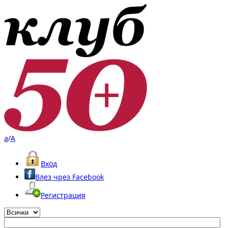
a
/
A
Вход
Влез чрез Facebook
Регистрация