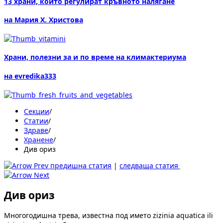
13 храни, които регулират кръвното налягане
на Мария Х. Христова
Храни, полезни за и по време на климактериума
на evredika333
Секции
/
Статии
/
Здраве
/
Хранене
/
Див ориз
предишна статия
|
следваща статия
Див ориз
Многогодишна трева, известна под името zizinia aquatica ili