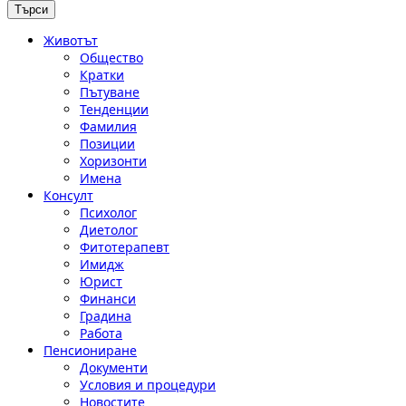
Животът
Общество
Кратки
Пътуване
Тенденции
Фамилия
Позиции
Хоризонти
Имена
Консулт
Психолог
Диетолог
Фитотерапевт
Имидж
Юрист
Финанси
Градина
Работа
Пенсиониране
Документи
Условия и процедури
Новостите