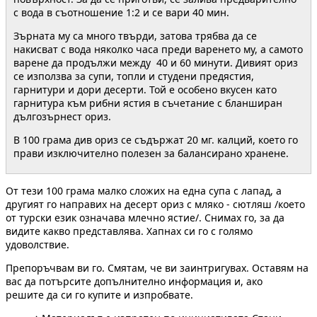
с вода в съотношение 1:2 и се вари 40 мин.
Зърната му са много твърди, затова трябва да се
накисват с вода няколко часа преди варенето му, а самото
варене да продължи между 40 и 60 минути. Дивият ориз
се използва за супи, топли и студени предястия,
гарнитури и дори десерти. Той е особено вкусен като
гарнитура към рибни ястия в съчетание с бланширан
дългозърнест ориз.
В 100 грама див ориз се съдържат 20 мг. калций, което го
прави изключително полезен за балансирано хранене.
От тези 100 грама малко сложих на една супа с лапад, а
другият го направих на десерт ориз с мляко - сютляш /което
от турски език означава млечно ястие/. Снимах го, за да
видите какво представлява. Хапнах си го с голямо
удоволствие.
Препоръчвам ви го. Смятам, че ви заинтригувах. Оставям на
вас да потърсите допълнително информация и, ако
решите да си го купите и изпробвате.