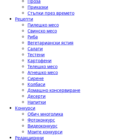
Проза
Приказки
Стъпки през времето
Рецепти
Пилешко месо
Свинско месо
Риба
Вегетариански ястия
Салати
Тестени
Картофени
Телешко месо
Агнешко месо
Сирене
Колбаси
Домашно консервиране
Десерти
Напитки
Конкурси
Обич многолика
Фотоконкурс
Видеоконкурс
Моите конкурси
Редакционни