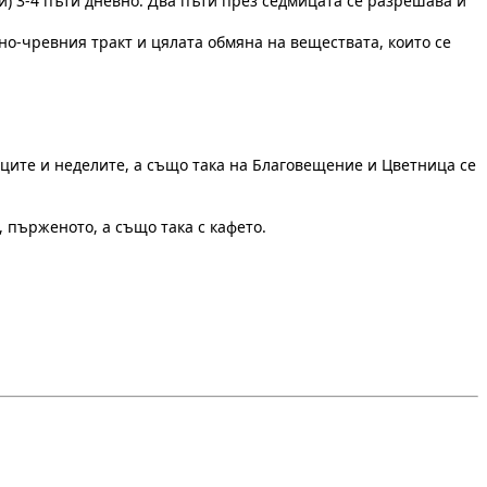
и) 3-4 пъти дневно. Два пъти през седмицата се разрешава и
но-чревния тракт и цялата обмяна на веществата, които се
иците и неделите, а също така на Благовещение и Цветница се
, пърженото, а също така с кафето.