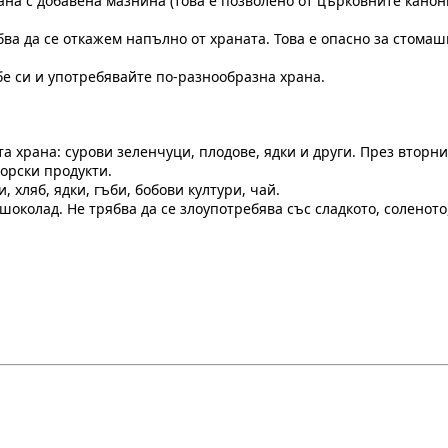
на с добавена мазнина (това е позволено от църковните канон
ва да се откажем напълно от храната. Това е опасно за стомаш
бе си и употребявайте по-разнообразна храна.
а храна: сурови зеленчуци, плодове, ядки и други. През вторн
орски продукти.
 хляб, ядки, гъби, бобови култури, чай.
околад. Не трябва да се злоупотребява със сладкото, соленото