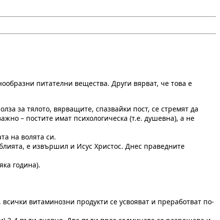
нообразни питателни вещества. Други вярват, че това е
олза за тялото, вярващите, спазвайки пост, се стремят да
ажно – постите имат психологическа (т.е. душевна), а не
та на волята си.
блията, е извършил и Исус Христос. Днес праведните
ка година).
, всички витаминозни продукти се усвояват и преработват по-