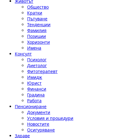
Животът
Общество
Кратки
Пътуване
Тенденции
Фамилия
Позиции
Хоризонти
Имена
Консулт
Психолог
Диетолог
Фитотерапевт
Имидж
Юрист
Финанси
Градина
Работа
Пенсиониране
Документи
Условия и процедури
Новостите
Осигуряване
Здраве