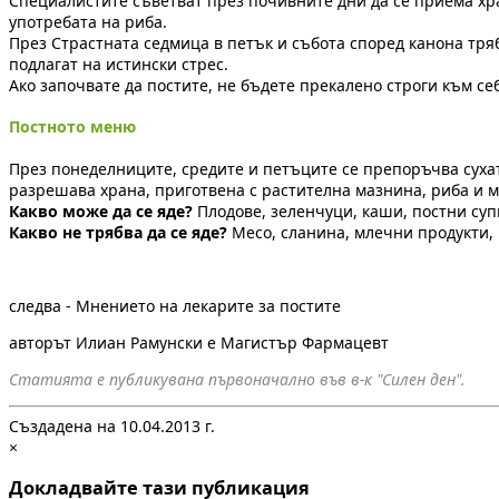
Специалистите съветват през почивните дни да се приема хра
употребата на риба.
През Страстната седмица в петък и събота според канона тряб
подлагат на истински стрес.
Ако започвате да постите, не бъдете прекалено строги към се
Постното меню
През понеделниците, средите и петъците се препоръчва сухат
разрешава храна, приготвена с растителна мазнина, риба и м
Какво може да се яде?
Плодове, зеленчуци, каши, постни супи,
Какво не трябва да се яде?
Месо, сланина, млечни продукти, ш
следва - Мнението на лекарите за постите
авторът Илиан Рамунски е Магистър Фармацевт
Статията е публикувана първоначално във в-к "Силен ден".
Създадена на 10.04.2013 г.
×
Докладвайте тази публикация