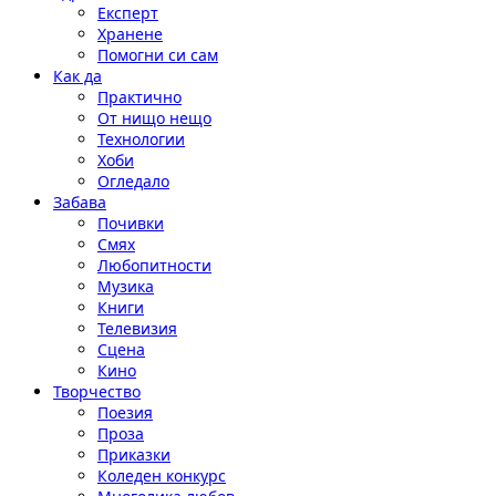
Експерт
Хранене
Помогни си сам
Как да
Практично
От нищо нещо
Технологии
Хоби
Огледало
Забава
Почивки
Смях
Любопитности
Музика
Книги
Телевизия
Сцена
Кино
Творчество
Поезия
Проза
Приказки
Коледен конкурс