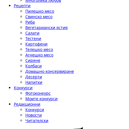
Многолика любов
Рецепти
Пилешко месо
Свинско месо
Риба
Вегетариански ястия
Салати
Тестени
Картофени
Телешко месо
Агнешко месо
Сирене
Колбаси
Домашно консервиране
Десерти
Напитки
Конкурси
Фотоконкурс
Моите конкурси
Редакционни
Конкурси
Новости
Читателски