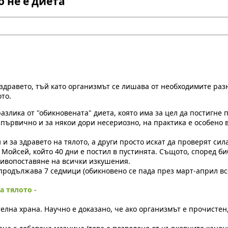
 не е диета
 здравето, тъй като организмът се лишава от необходимите раз
то.
азлика от "обикновената" диета, която има за цел да постигне п
а първично и за някои дори несериозно, на практика е особено в
и за здравето на тялото, а други просто искат да проверят сила
Мойсей, който 40 дни е постил в пустинята. Същото, според би
отивопоставяне на всички изкушения.
продължава 7 седмици (обикновено се пада през март-април вся
а тялото -
елна храна. Научно е доказано, че ако организмът е прочистен