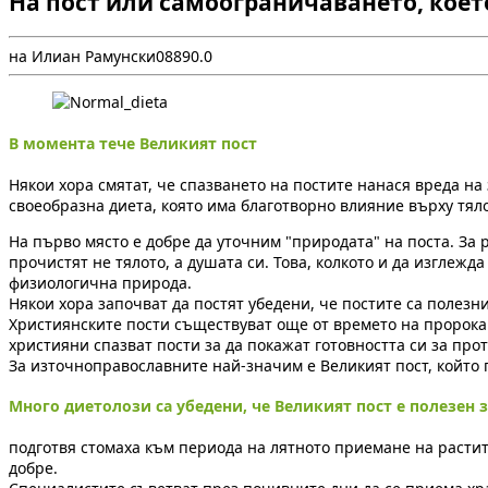
На пост или самоограничаването, което
на Илиан Рамунски
0
889
0.0
В момента тече Великият пост
Някои хора смятат, че спазването на постите нанася вреда на
своеобразна диета, която има благотворно влияние върху тяло
На първо място е добре да уточним "природата" на поста. За р
прочистят не тялото, а душата си. Това, колкото и да изглежд
физиологична природа.
Някои хора започват да постят убедени, че постите са полезни 
Християнските пости съществуват още от времето на пророка 
християни спазват пости за да покажат готовността си за пр
За източноправославните най-значим е Великият пост, който 
Много диетолози са убедени, че Великият пост е полезен з
подготвя стомаха към периода на лятното приемане на растит
добре.