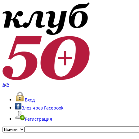
a
/
A
Вход
Влез чрез Facebook
Регистрация