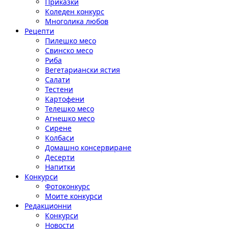
Приказки
Коледен конкурс
Многолика любов
Рецепти
Пилешко месо
Свинско месо
Риба
Вегетариански ястия
Салати
Тестени
Картофени
Телешко месо
Агнешко месо
Сирене
Колбаси
Домашно консервиране
Десерти
Напитки
Конкурси
Фотоконкурс
Моите конкурси
Редакционни
Конкурси
Новости