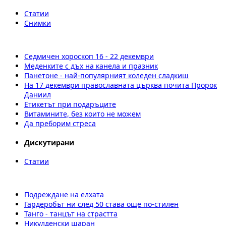
Статии
Снимки
Седмичен хороскоп 16 - 22 декември
Меденките с дъх на канела и празник
Панетоне - най-популярният коледен сладкиш
На 17 декември православната църква почита Пророк
Даниил
Етикетът при подаръците
Витамините, без които не можем
Да преборим стреса
Дискутирани
Статии
Подреждане на елхата
Гардеробът ни след 50 става още по-стилен
Танго - танцът на страстта
Никулденски шаран