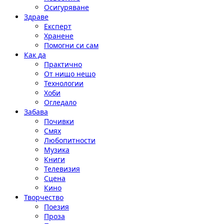
Осигуряване
Здраве
Експерт
Хранене
Помогни си сам
Как да
Практично
От нищо нещо
Технологии
Хоби
Огледало
Забава
Почивки
Смях
Любопитности
Музика
Книги
Телевизия
Сцена
Кино
Творчество
Поезия
Проза