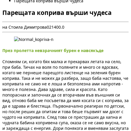
Парещата коприва върши чудеса
Парещата коприва върши чудеса
на Стоила Димитрова
0
2140
0.0
През пролетта невзрачният бурен е навсякъде
Спомням си, когато бях малка и прекарвах летата на село,
при баба. Тичах на воля по поляните и много се ядосвах,
когато ме пернеше парещото листенце на зеления бурен
коприва. Така и не можех да разбера, защо баба настоява, че
копривата не само не е лоша и безполезна ами напротив -
много е полезна. Дава здраве, сила и красота. Като
попораснах и започнах да се вторачвам във външния си
вид, отново баба ме посъветва да мия косата си с коприва, за
да е здрава и блестяща. Първоначално реагирах по детски,
но после реших да опитам и това беше първият ми досег с
чудото на копривата. След това се престраших да хапна и
чудната бабина копривена супа, оказа се не само вкусна, но
и зареждаща с енергия. Дори понякога и вменявам заслугата