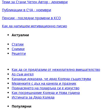
Теми за Стани Четен Автор - декември
Публикации в СЧА - ноември
Пенсии - последни промени в КСО
Как да напишем мотивационно писмо
Актуални
Статии
Снимки
Рецепти
Как да се предпазим от нежелателно вмешателство
Аз съм ангел
Канадци доказаха, че дядо Коледа съществува
Меденките с дъх на канела и празник
Поднасянето на подаръка си е изкуство
Как посрещнахме Коледа и Нова година
Истината за Дядо Коледа
Популярни