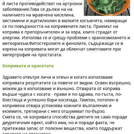
й листа противодействат на артрозни
заболявания.Това се дължи на на
наличието на мравчена киселина,
хистамини и ацетилхолин в малките косъмчета, намиращи
се по повърхността на копривените листа. Приемът на
коприва е препоръчителен и за хора, които страдат от
алергии. Използва се и срещу проблеми с храносмилането и
метеоризъм.Фитостеролите и фенолите, съдържащи се в
корена на копривата могат да облекчат симптомите при
хипертрофия на простатата.
Копривата и красотата
Здравето отвътре личи и отвън и когато използваме
копривата резултатите са повече от видни. Освен вътрешно,
можем да я използваме и външно. Отварата от коприва
върши чудеса с косата - прави я по-здрава, по-гъста, по-
блестяща и успешно бори косопада. Тампон, потопен в
копривена отвара успокоява кожните възпаления и
екземите, третирани с него отшумяват по-бързо.
Смята се, че копривата способства диетите не само поради
диуретичния ефект, който има, но и поради факта, че
притежава запас от полезни вещества, които поддържат
здравето на организма.