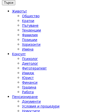
Животът
Общество
Кратки
Пътуване
Тенденции
Фамилия
Позиции
Хоризонти
Имена
Консулт
Психолог
Диетолог
Фитотерапевт
Имидж
Юрист
Финанси
Градина
Работа
Пенсиониране
Документи
Условия и процедури
Новостите