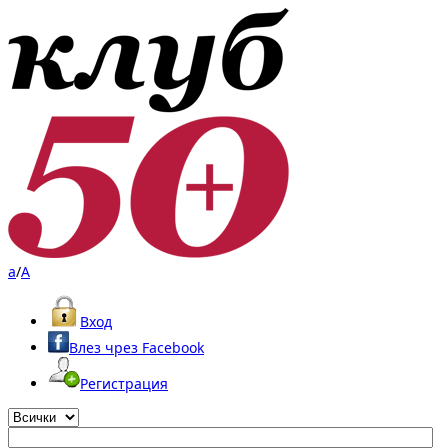
a
/
A
Вход
Влез чрез Facebook
Регистрация