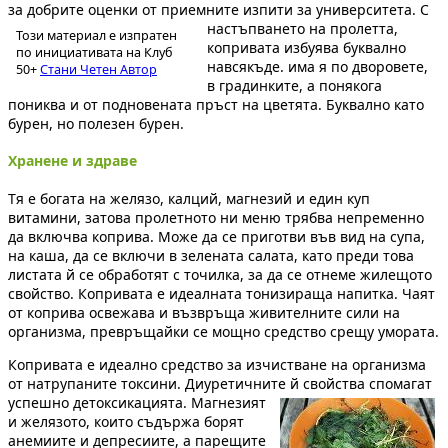
за добрите оценки от приемните изпити за университета.
С
настъпването на пролетта,
Този материал е изпратен
копривата избуява буквално
по инициативата на Клуб
навсякъде. има я по дворовете,
50+
Стани Четен Автор
в градинките, а понякога
пониква и от подновената пръст на цветята. Буквално като
бурен, но полезен бурен.
Хранене и здраве
Тя е богата на желязо, калций, магнезий и един куп
витамини, затова пролетното ни меню трябва непременно
да включва коприва. Може да се приготви във вид на супа,
на каша, да се включи в зелената салата, като преди това
листата й се обработят с точилка, за да се отнеме жилещото
свойство. Копривата е идеалната тонизираща напитка. Чаят
от коприва освежава и възвръща живителните сили на
организма, превръщайки се мощно средство срещу умората.
Копривата е идеално средство за изчистване на организма
от натрупаните токсини. Диуретичните й свойства
спомагат
успешно детоксикацията. Магнезият
и желязото, които съдържа борят
анемиите и депресиите, а парещите