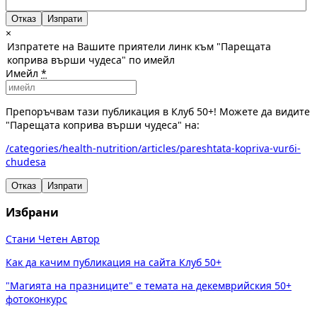
Отказ
×
Изпратете на Вашите приятели линк към "Парещата
коприва върши чудеса" по имейл
Имейл
*
Препоръчвам тази публикация в Клуб 50+! Можете да видите
"Парещата коприва върши чудеса" на:
/categories/health-nutrition/articles/pareshtata-kopriva-vur6i-
chudesa
Отказ
Изпрати
Избрани
Стани Четен Автор
Как да качим публикация на сайта Клуб 50+
"Магията на празниците" е темата на декемврийския 50+
фотоконкурс