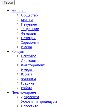
Животът
Общество
Кратки
Пътуване
Тенденции
Фамилия
Позиции
Хоризонти
Имена
Консулт
Психолог
Диетолог
Фитотерапевт
Имидж
Юрист
Финанси
Градина
Работа
Пенсиониране
Документи
Условия и процедури
Новостите