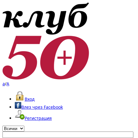
a
/
A
Вход
Влез чрез Facebook
Регистрация