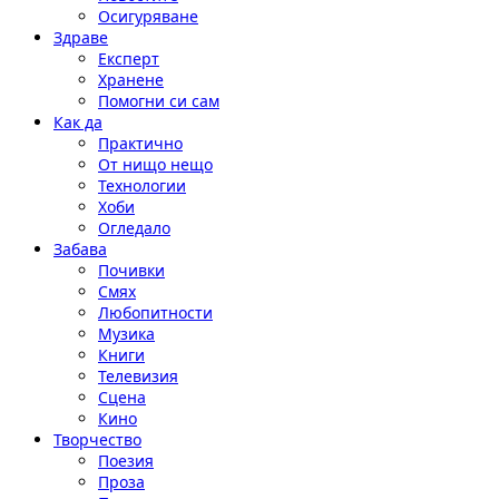
Осигуряване
Здраве
Експерт
Хранене
Помогни си сам
Как да
Практично
От нищо нещо
Технологии
Хоби
Огледало
Забава
Почивки
Смях
Любопитности
Музика
Книги
Телевизия
Сцена
Кино
Творчество
Поезия
Проза