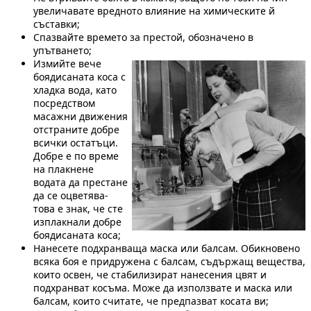
увеличавате вредното влияние на химическите й
съставки;
Спазвайте времето за престой, обозначено в
упътването;
Измийте вече
боядисаната коса с
хладка вода, като
посредством
масажни движения
отстраните добре
всички остатъци.
Добре е по време
на плакнене
водата да престане
да се оцветява-
това е знак, че сте
изплакнали добре
боядисаната коса;
Нанесете подхранваща маска или балсам. Обикновено
всяка боя е придружена с балсам, съдържащ вещества,
които освен, че стабилизират нанесения цвят и
подхранват косъма. Може да използвате и маска или
балсам, които считате, че предпазват косата ви;