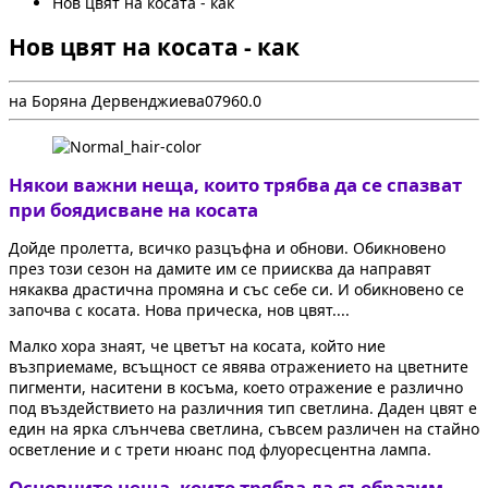
Нов цвят на косата - как
Нов цвят на косата - как
на Боряна Дервенджиева
0
796
0.0
Някои важни неща, които трябва да се спазват
при боядисване на косата
Дойде пролетта, всичко разцъфна и обнови. Обикновено
през този сезон на дамите им се приисква да направят
някаква драстична промяна и със себе си. И обикновено се
започва с косата. Нова прическа, нов цвят....
Малко хора знаят, че цветът на косата, който ние
възприемаме, всъщност се явява отражението на цветните
пигменти, наситени в косъма, което отражение е различно
под въздействието на различния тип светлина. Даден цвят е
един на ярка слънчева светлина, съвсем различен на стайно
осветление и с трети нюанс под флуоресцентна лампа.
Основните неща, които трябва да съобразим