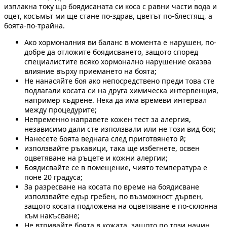
изплакна току що боядисаната си коса с равни части вода и
оцет, косъмът ми ще стане по-здрав, цветът по-блестящ, а
боята-по-трайна.
Ако хормоналния ви баланс в момента е нарушен, по-
добре да отложите боядисването, защото според
специалистите всяко хормонално нарушение оказва
влияние върху приемането на боята;
Не нанасяйте боя ако непосредствено преди това сте
подлагали косата си на друга химическа интервенция,
например къдрене. Нека да има времеви интервал
между процедурите;
Непременно направете кожен тест за алергия,
независимо дали сте използвали или не този вид боя;
Нанесете боята веднага след приготвянето й;
използвайте ръкавици, така ще избегнете, освен
оцветяване на ръцете и кожни алергии;
Боядисвайте се в помещение, чиято температура е
поне 20 градуса;
За разресване на косата по време на боядисване
използвайте едър гребен, по възможност дървен,
защото косата подложена на оцветяване е по-склонна
към накъсване;
Не втривайте боята в кожата, защото по този начин