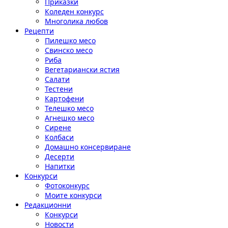
Приказки
Коледен конкурс
Многолика любов
Рецепти
Пилешко месо
Свинско месо
Риба
Вегетариански ястия
Салати
Тестени
Картофени
Телешко месо
Агнешко месо
Сирене
Колбаси
Домашно консервиране
Десерти
Напитки
Конкурси
Фотоконкурс
Моите конкурси
Редакционни
Конкурси
Новости