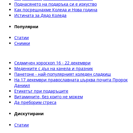
Поднасянето на подаръка си е изкуство
Как посрещнахме Коледа и Нова година
Истината за Дядо Коледа
Популярни
Статии
Снимки
Седмичен хороскоп 16 - 22 декември
Меденките с дъх на канела и празник
Панетоне - най-популярният коледен сладкиш
На 17 декември православната църква почита Пророк
Даниил
Етикетът при подаръците
Витамините, без които не можем
Да преборим стреса
Дискутирани
Статии