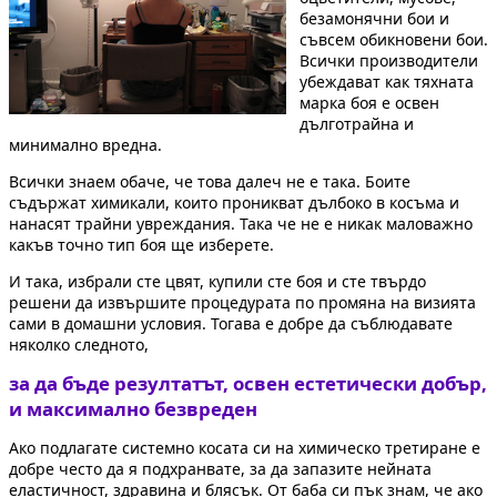
безамонячни бои и
съвсем обикновени бои.
Всички производители
убеждават как тяхната
марка боя е освен
дълготрайна и
минимално вредна.
Всички знаем обаче, че това далеч не е така. Боите
съдържат химикали, които проникват дълбоко в косъма и
нанасят трайни увреждания. Така че не е никак маловажно
какъв точно тип боя ще изберете.
И така, избрали сте цвят, купили сте боя и сте твърдо
решени да извършите процедурата по промяна на визията
сами в домашни условия. Тогава е добре да съблюдавате
няколко следното,
за да бъде резултатът, освен естетически добър,
и максимално безвреден
Ако подлагате системно косата си на химическо третиране е
добре често да я подхранвате, за да запазите нейната
еластичност, здравина и блясък. От баба си пък знам, че ако