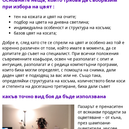
при избора на цвят :
тен на кожата и цвят на очите;
подбор на цвета на дневна светлина;
индивидуална особеност и структура на косъма;
базов цвят на косата;
Добре е, след като сте се спрели на цвят и особено ако той е
коренно различен от този, който имате в момента, да се
допитате до съвет на специалист. При всички положения
съвременните коафьори, освен че разполагат с опит и
интуиция, разполагат и с редица компютърни програми,
които биха могли определят, с помощта на снимка, дали
даден цвят е подходящ за вас или не. Също така,
определяйки структурата на косъма, количеството бели коси
и степента на досегашно третиране, биха дали съвет
какъв точно вид боя да бъде използвана
Пазарът е пренаситен
от всякакви продукти за
оцветяване – от къна,
през шампоани-
оцветители, мусове,