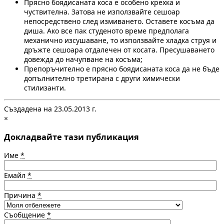
Прясно боядисаната коса е особено крехка и
чуствителна. Затова не използвайте сешоар
непосредствено след измиването. Оставете косъма да
диша. Ако все пак студеното време предполага
механично изсушаване, то използвайте хладка струя и
дръжте сешоара отдалечен от косата. Пресушаването
довежда до начупване на косъма;
Препоръчително е прясно боядисаната коса да не бъде
допълнително третирана с други химически
стилизанти.
Създадена на 23.05.2013 г.
×
Докладвайте тази публикация
Име
*
Емайл
*
Причина
*
Съобщение
*