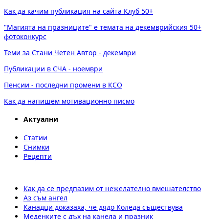
Как да качим публикация на сайта Клуб 50+
"Магията на празниците" е темата на декемврийския 50+
фотоконкурс
Теми за Стани Четен Автор - декември
Публикации в СЧА - ноември
Пенсии - последни промени в КСО
Как да напишем мотивационно писмо
Актуални
Статии
Снимки
Рецепти
Как да се предпазим от нежелателно вмешателство
Аз съм ангел
Канадци доказаха, че дядо Коледа съществува
Меденките с дъх на канела и празник