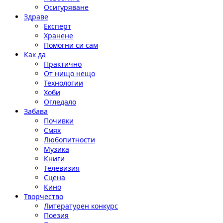
Осигуряване
Здраве
Експерт
Хранене
Помогни си сам
Как да
Практично
От нищо нещо
Технологии
Хоби
Огледало
Забава
Почивки
Смях
Любопитности
Музика
Книги
Телевизия
Сцена
Кино
Творчество
Литературен конкурс
Поезия