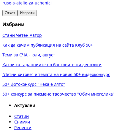
ruse-s-atelie-za-uchenici
Отказ
Изпрати
Избрани
Стани Четен Автор
Как да качим публикация на сайта Клуб 50+
Теми за СЧА - юли, август
Какви са гаранциите по банковите ни депозити
"Летни хитове" е темата на новия 50+ видеоконкурс
50+ фотоконкурс "Нека е лято"
50+ конкурс за писмено творчество "Обич многолика"
Актуални
Статии
Снимки
Рецепти