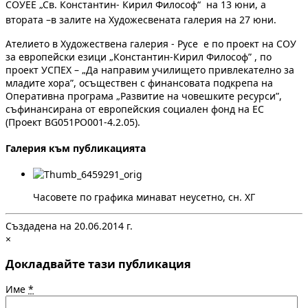
СОУЕЕ „Св. Константин- Кирил Философ“ на 13 юни, а
втората –в залите на Художесвената галерия на 27 юни.
Ателието в Художествена галерия - Русе е по проект на СОУ
за европейски езици „Константин-Кирил Философ” , по
проект УСПЕХ – „Да направим училището привлекателно за
младите хора”, осъществен с финансовата подкрепа на
Оперативна програма „Развитие на човешките ресурси”,
съфинансирана от европейския социален фонд на ЕС
(Проект BG051PO001-4.2.05).
Галерия към публикацията
Часовете по графика минават неусетно, сн. ХГ
Създадена на 20.06.2014 г.
×
Докладвайте тази публикация
Име
*