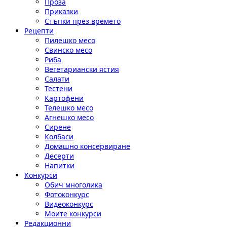
Проза
Приказки
Стъпки през времето
Рецепти
Пилешко месо
Свинско месо
Риба
Вегетариански ястия
Салати
Тестени
Картофени
Телешко месо
Агнешко месо
Сирене
Колбаси
Домашно консервиране
Десерти
Напитки
Конкурси
Обич многолика
Фотоконкурс
Видеоконкурс
Моите конкурси
Редакционни