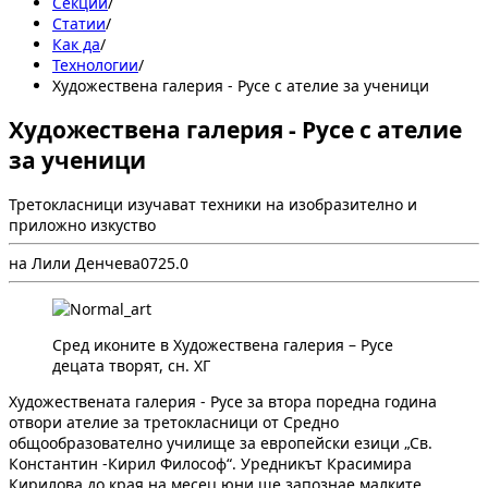
Секции
/
Статии
/
Как да
/
Технологии
/
Художествена галерия - Русе с ателие за ученици
Художествена галерия - Русе с ателие
за ученици
Третокласници изучават техники на изобразително и
приложно изкуство
на Лили Денчева
0
72
5.0
Сред иконите в Художествена галерия – Русе
децата творят, сн. ХГ
Художествената галерия - Русе за втора поредна година
отвори ателие за третокласници от Средно
общообразователно училище за европейски езици „Св.
Константин -Кирил Философ“. Уредникът Красимира
Кирилова до края на месец юни ще запознае малките