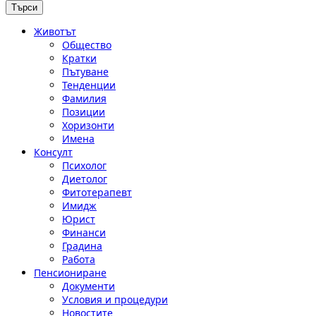
Животът
Общество
Кратки
Пътуване
Тенденции
Фамилия
Позиции
Хоризонти
Имена
Консулт
Психолог
Диетолог
Фитотерапевт
Имидж
Юрист
Финанси
Градина
Работа
Пенсиониране
Документи
Условия и процедури
Новостите