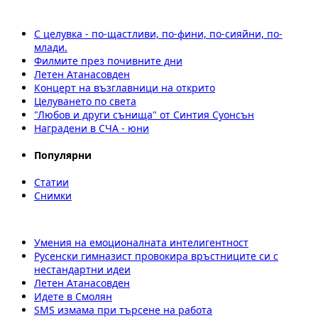
С целувка - по-щастливи, по-фини, по-сияйни, по-
млади.
Филмите през почивните дни
Летен Атанасовден
Концерт на възглавници на открито
Целуването по света
"Любов и други сънища" от Синтия Суонсън
Наградени в СЧА - юни
Популярни
Статии
Снимки
Умения на емоционалната интелигентност
Русенски гимназист провокира връстниците си с
нестандартни идеи
Летен Атанасовден
Идете в Смолян
SMS измама при търсене на работа