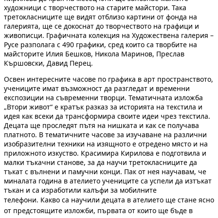
художници с творчеството на старите майстори. Така
третокласниците ще видят отблизо картини от фонда на
галерията, ще се докоснат до творчеството на графици и
живописци. Графичната колекция на Художествена галерия –
Русе разполага с 490 графики, сред които са творбите на
майсторите Илия Бешков, Никола Маринов, Преслав
Кършовски, Давид Перец.
Освен интересните часове по графика в арт пространството,
учениците имат възможност да разгледат и временни
експозиции на съвременни творци. Тематичната изложба
„Втори живот“ е кратък разказ за историята на текстила и
идея как всеки да трансформира своите идеи чрез текстила.
Децата ще проследят пътя на нишката и как се получава
платното. В тематичните часове за изучаване на различни
изобразителни техники на изящното е отредено място и на
приложното изкуство. Красимира Кирилова е подготвила и
малки тъкачни станове, за да научи третокласниците да
тъкат с вълнени и памучни конци. Пак от нея научавам, че
миналата година в ателието учениците са успели да изтъкат
тъкан и са изработили калъфи за мобилните
телефони.
Какво са научили децата в ателието ще стане ясно
от предстоящите изложби, първата от които ще бъде в