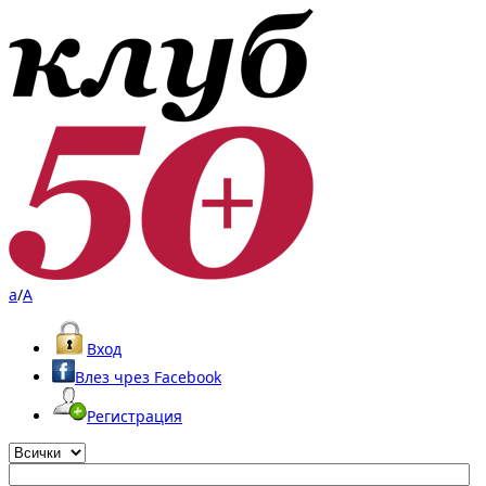
a
/
A
Вход
Влез чрез Facebook
Регистрация