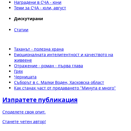
Наградени в СЧА - юни
Теми за СЧА - юли, август
Дискутирани
Статии
Таханът - полезна храна
Емоционалната интелигентност и качеството на
живеене
Отражение - роман - първа глава
Грях
Черницата
Съборът в с. Малки Воден, Хасковска област
Как станах част от предаването "Минута е много"
Изпратете публикация
Споделете своя опит.
Станете четен автор!