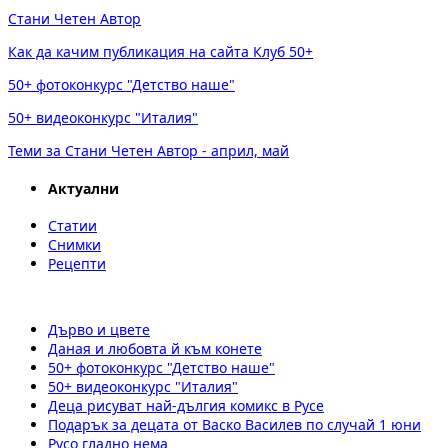
Стани Четен Автор
Как да качим публикация на сайта Клуб 50+
50+ фотоконкурс "Детство наше"
50+ видеоконкурс "Италия"
Теми за Стани Четен Автор - април, май
Актуални
Статии
Снимки
Рецепти
Дърво и цвете
Даная и любовта й към конете
50+ фотоконкурс "Детство наше"
50+ видеоконкурс "Италия"
Деца рисуват най-дългия комикс в Русе
Подарък за децата от Васко Василев по случай 1 юни
Русо гладно нема