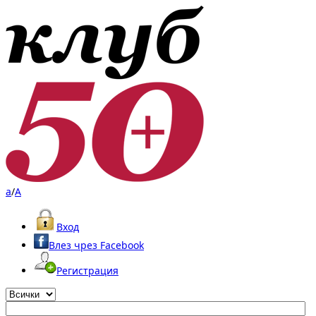
a
/
A
Вход
Влез чрез Facebook
Регистрация