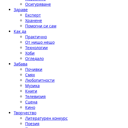
Осигуряване
Здраве
Експерт
Хранене
Помогни си сам
Как да
Практично
От нищо нещо
Технологии
Хоби
Огледало
Забава
Почивки
Смях
Любопитности
Музика
Книги
Телевизия
Сцена
Кино
Творчество
Литературен конкурс
Поезия