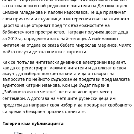
са натоварени и най-редовните читатели на Детския отдел -
Симона Младенова и Калоян Радославов. Те ще привличат
свои приятели и съученици в интересния свят на книжното
царство и ще откриват пред тях възможностите на
библиотечното пространство. Награди получиха десет деца
за 2013-а, определени като най-четящи. А най-малкият
читател на отдела се оказа бебето Мирослав Маринов, чиято
майка получи детска книжка с картинки.
Как се попълва читателски дневник в електронен вариант,
как да се регистрират малките читатели и да влязат в своя
акаунт, да изберат конкретна книга и да отговорят на
въпросите по нейното съдържание представи пред малката
аудитория Катрин Иванова.
Кои ще бъдат първи в
„Забавното лятно четене“ ще стане ясно през месец
септември. А дотогава на четящите русенски деца им
предстои да направят своя избор и да превърнат свободното
си време в безкраен празник с книгите.
Галерия към публикацията