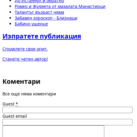
До Истанбул и обратно
Ромео и Жулиета от махалата Манастирци
Талантът възраст няма
Забавен хороскоп - Близнаци
Бабино ушенце
Изпратете публикация
Споделете своя опит.
Станете четен автор!
Коментари
Все още няма коментари
Guest
*
Guest email