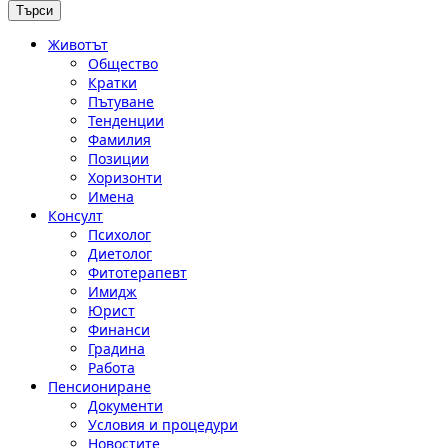
Животът
Общество
Кратки
Пътуване
Тенденции
Фамилия
Позиции
Хоризонти
Имена
Консулт
Психолог
Диетолог
Фитотерапевт
Имидж
Юрист
Финанси
Градина
Работа
Пенсиониране
Документи
Условия и процедури
Новостите