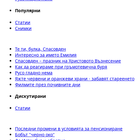
Популярни
Статии
Снимки
Те ти, булка, Спасовден
Интересно за името Емилия
Спасовден – празник на Христовото Възнесение
Как да реагираме при гръмотевична буря
Русо гладно нема
Яжте червени и оранжеви храни - забавят стареенето
Филмите през почивните дни
Дискутирани
Статии
Последни промени в условията за пенсиониране
Бобът "черно око"