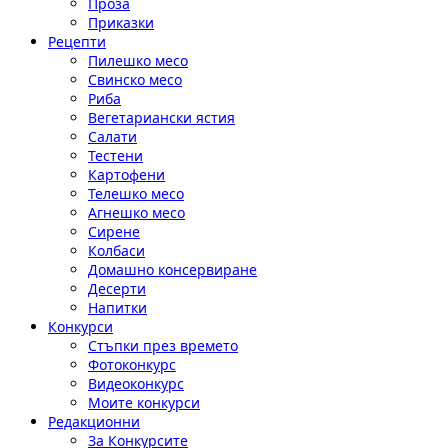
Проза
Приказки
Рецепти
Пилешко месо
Свинско месо
Риба
Вегетариански ястия
Салати
Тестени
Картофени
Телешко месо
Агнешко месо
Сирене
Колбаси
Домашно консервиране
Десерти
Напитки
Конкурси
Стъпки през времето
Фотоконкурс
Видеоконкурс
Моите конкурси
Редакционни
За Конкурсите