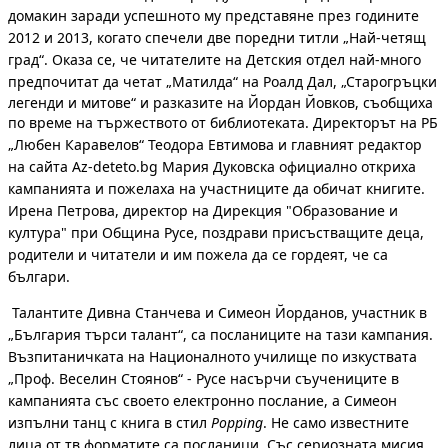
домакин заради успешното му представяне през годините
2012 и 2013, когато спечели две поредни титли „Най-четящ
град“. Оказа се, че читателите на Детския отдел най-много
предпочитат да четат
„Матилда“ на Роалд Дал, „Старогръцки
легенди и митове“ и разказите на Йордан Йовков, съобщиха
по време на тържеството от библиотеката.
Директорът на РБ
„Любен Каравелов“ Теодора Евтимова и главният редактор
на сайта Az-deteto.bg Мария Дуковска официално откриха
кампанията и пожелаха на участниците да обичат книгите.
Ирена Петрова, директор на Дирекция "Образование и
култура" при Община Русе, поздрави присъстващите деца,
родители и читатели и им пожела да се гордеят, че са
българи.
Талантите Дивна Станчева и Симеон Йорданов, участник в
„България търси талант“, са посланиците на тази кампания.
Възпитаничката на Националното училище по изкуствата
„Проф. Веселин Стоянов“ - Русе насърчи съучениците в
кампанията със своето електронно послание, а Симеон
изпълни танц с книга в стил
Popping
. Не само известните
лица от тв форматите са посланици. Със сериозната мисия