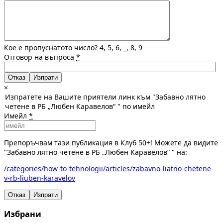
Кое е пропуснатото число? 4, 5, 6, _, 8, 9
Отговор на въпроса
*
Отказ
×
Изпратете на Вашите приятели линк към "Забавно лятно
четене в РБ „Любен Каравелов“ " по имейл
Имейл
*
Препоръчвам тази публикация в Клуб 50+! Можете да видите
"Забавно лятно четене в РБ „Любен Каравелов“ " на:
/categories/how-to-tehnologii/articles/zabavno-liatno-chetene-
v-rb-liuben-karavelov
Отказ
Изпрати
Избрани