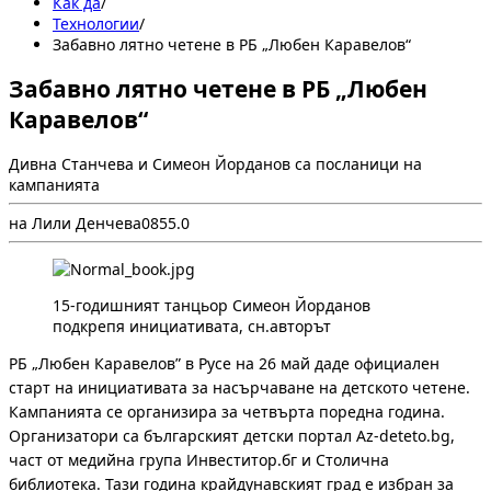
Как да
/
Технологии
/
Забавно лятно четене в РБ „Любен Каравелов“
Забавно лятно четене в РБ „Любен
Каравелов“
Дивна Станчева и Симеон Йорданов са посланици на
кампанията
на Лили Денчева
0
85
5.0
15-годишният танцьор Симеон Йорданов
подкрепя инициативата, сн.авторът
РБ „Любен Каравелов” в Русе на 26 май даде официален
старт на инициативата за насърчаване на детското четене.
Кампанията се организира за четвърта поредна година.
Организатори са българският детски портал Az-deteto.bg,
част от медийна група Инвеститор.бг и Столична
библиотека. Тази година крайдунавският град е избран за