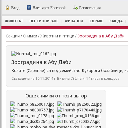
Вход
Влез чрез Facebook
Регистрация
ЖИВОТЪТ
ПЕНСИОНИРАНЕ
ФИНАНСИ
ЗДРАВЕ
КАК ДА
Секции
/
Снимки
/
Животни и птици
/
Зооградина в Абу Даби
Зооградина в Абу Даби
Козите (Caprinae) са подсемейство Кухороги бозайници, к
Създадена на 16.11.2014 г. Видяна 732 пъти. 14 гласа в конкурса.
Още снимки от този автор