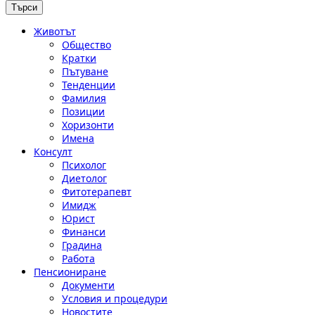
Животът
Общество
Кратки
Пътуване
Тенденции
Фамилия
Позиции
Хоризонти
Имена
Консулт
Психолог
Диетолог
Фитотерапевт
Имидж
Юрист
Финанси
Градина
Работа
Пенсиониране
Документи
Условия и процедури
Новостите