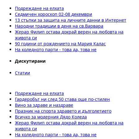
Подреждане на елхата
Седмичен хороскоп 02-08 декември
13 стъпки за защита на личните данни в Интернет
Народни традиции в деня на св.Варвара
Жерар Филип остава докрай верен на любовта на
живота си
90 години от рождението на Мария Калас
На коледното парти - това да, това не
Дискутирани
Статии
Подреждане на елхата
Гардеробът ни след 50 става още по-стилен
Вино за здраве и наздраве
Празник на спорта здравето и дълголетието
Всичко за модерния Дядо Коледа
Жерар Филип остава докрай верен на любовта на
живота си
На коледното парти - това да, това не