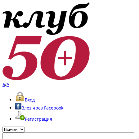
a
/
A
Вход
Влез чрез Facebook
Регистрация