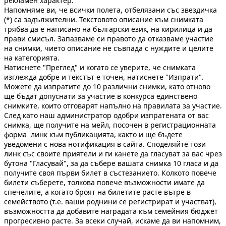
рекламен характер.
Напомняме ви, че всички полета, отбелязани със звездичка
(*) са задължителни. Текстовото описание към снимката
трябва да е написано на български език, на кирилица и да
прави смисъл. Запазваме си правото да отказваме участие
на снимки, чието описание не съвпада с нуждите и целите
на категорията.
Натиснете "Преглед" и когато се уверите, че снимката
изглежда добре и текстът е точен, натиснете "Изпрати".
Можете да изпратите до 10 различни снимки, като отново
ще бъдат допуснати за участие в конкурса единствено
снимките, които отговарят напълно на правилата за участие.
След като наш администратор одобри изпратената от вас
снимка, ще получите на мейл, посочен в регистрационната
форма линк към публикацията, както и ще бъдете
уведомени с нова нотификация в сайта. Споделяйте този
линк със своите приятели и ги канете да гласуват за вас чрез
бутона "Гласувай", за да събере вашата снимка 10 гласа и да
получите своя първи билет в състезанието. Колкото повече
билети съберете, толкова повече възможности имате да
спечелите, а когато броят на билетите расте вътре в
семейството (т.е. ваши роднини се регистрират и участват),
възможността да добавите наградата към семейния бюджет
прогресивно расте. За всеки случай, искаме да ви напомним,