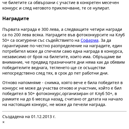
че билетите са обвързани с участие в конкретен месечен
конкурс и след неговото приключване, те се нулират.
Наградите
Първата награда е 300 лева, а следващите четири награди
са по 200 лева всяка. Наградите във фотоконкурсите на Клуб
50+ са осигурени със съдействието на
Софарма
. За да
гарантираме по-честно разпределение на наградите, един
потребител може да спечели само една награда в конкурса,
независимо от броя на билетите, които има. Обръщаме ви
внимание, че предвид празничните дни няма как да обявим
победителите веднага, тегленето ще се осъществи
непосредствено след тях, в срок до пет работни дни.
Отново напомняме - снимка, която вече е била победител в
конкурс не може да участва отново и участник, който е бил
победител в 50+ фотоконкурс,организиран от Клуб 50+, в
рамките на до 6 месеца назад, считано от датата на начало
на настоящия конкурс, не може да печели награда.
Създадена на 01.12.2013 г.
×