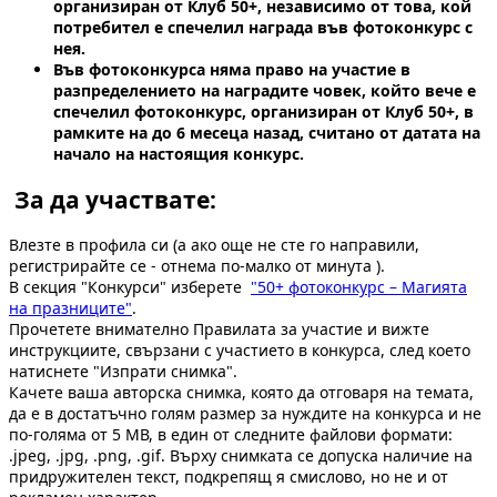
организиран от Клуб 50+, независимо от това, кой
потребител е спечелил награда във фотоконкурс с
нея.
Във фотоконкурса няма право на участие в
разпределението на наградите човек, който вече е
спечелил фотоконкурс, организиран от Клуб 50+, в
рамките на до 6 месеца назад, считано от датата на
начало на настоящия конкурс.
За да участвате:
Влезте в профила си (а ако още не сте го направили,
регистрирайте се - отнема по-малко от минута ).
В секция "Конкурси" изберете
"50+ фотоконкурс – Магията
на празниците"
.
Прочетете внимателно Правилата за участие и вижте
инструкциите, свързани с участието в конкурса, след което
натиснете "Изпрати снимка".
Качете ваша авторска снимка, която да отговаря на темата,
да е в достатъчно голям размер за нуждите на конкурса и не
по-голяма от 5 МВ, в един от следните файлови формати:
.jpeg, .jpg, .png, .gif. Върху снимката се допуска наличие на
придружителен текст, подкрепящ я смислово, но не и от