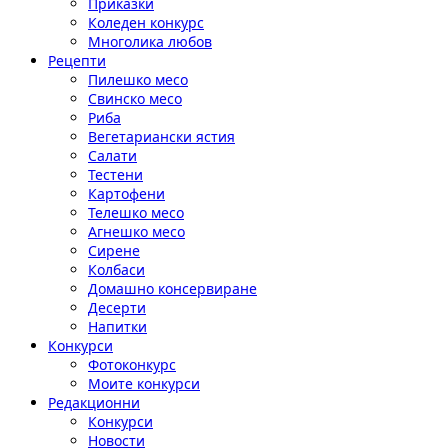
Приказки
Коледен конкурс
Многолика любов
Рецепти
Пилешко месо
Свинско месо
Риба
Вегетариански ястия
Салати
Тестени
Картофени
Телешко месо
Агнешко месо
Сирене
Колбаси
Домашно консервиране
Десерти
Напитки
Конкурси
Фотоконкурс
Моите конкурси
Редакционни
Конкурси
Новости