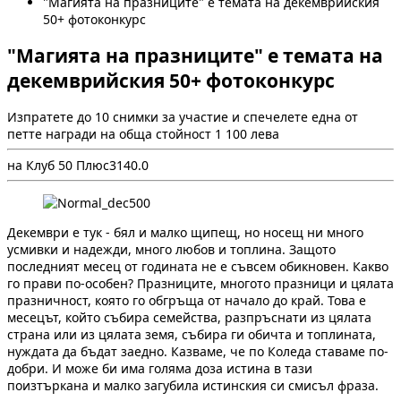
"Магията на празниците" е темата на декемврийския
50+ фотоконкурс
"Магията на празниците" е темата на
декемврийския 50+ фотоконкурс
Изпратете до 10 снимки за участие и спечелете една от
петте награди на обща стойност 1 100 лева
на Клуб 50 Плюс
314
0.0
Декември е тук - бял и малко щипещ, но носещ ни много
усмивки и надежди, много любов и топлина. Защото
последният месец от годината не е съвсем обикновен. Какво
го прави по-особен? Празниците, многото празници и цялата
празничност, която го обгръща от начало до край. Това е
месецът, който събира семейства, разпръснати из цялата
страна или из цялата земя, събира ги обичта и топлината,
нуждата да бъдат заедно. Казваме, че по Коледа ставаме по-
добри. И може би има голяма доза истина в тази
поизтъркана и малко загубила истинския си смисъл фраза.