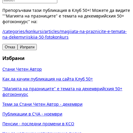
Препоръчвам тази публикация в Клуб 50+! Можете да видите
""Магията на празниците" е темата на декемврийския 50+
фотоконкурс" на:
/categories/konkursi/articles/magiiata-na-praznicite-e-temata-
na-dekemvriiskiia-50-fotokonkurs
Отказ
Изпрати
Избрани
Стани Четен Автор
Как да качим публикация на сайта Клуб 50+
"Магията на празниците" е темата на декемврийския 50+
фотоконкурс
Теми за Стани Четен Автор - декември
Публикации в СЧА - ноември
Пенсии - последни промени в КСО