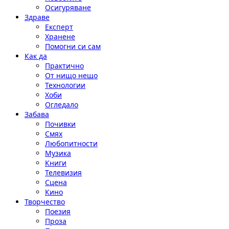
Осигуряване
Здраве
Експерт
Хранене
Помогни си сам
Как да
Практично
От нищо нещо
Технологии
Хоби
Огледало
Забава
Почивки
Смях
Любопитности
Музика
Книги
Телевизия
Сцена
Кино
Творчество
Поезия
Проза