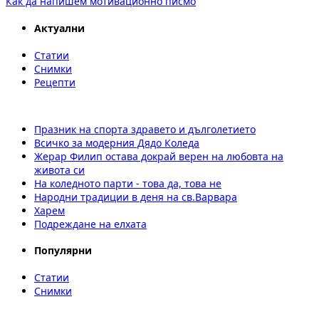
Как да напишем мотивационно писмо
Актуални
Статии
Снимки
Рецепти
Празник на спорта здравето и дълголетието
Всичко за модерния Дядо Коледа
Жерар Филип остава докрай верен на любовта на
живота си
На коледното парти - това да, това не
Народни традиции в деня на св.Варвара
Харем
Подреждане на елхата
Популярни
Статии
Снимки