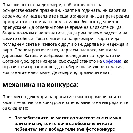
Празничността на декември, наближаването на
рождественските празници, краят на годината, ни карат да
се замислим над важните неща в живота ни, да пренаредим
приоритетите си и да спрем за малко бясното делнично
препускане. Да отделим повече време на близките си, да
бъдем по-мили с непознатите, да дарим повече радост и на
самите себе си. Това е магията на декември - кара ни да
погледнем света и живота с други очи, дарява ни надежда и
вяра. Правим равносметка, чертаем планове, мечтаем...
даряваме. Затова и избрахме последният за годината ни
фотоконкурс, организиран със съдействието на
Софарма
, да
отрази тази празничност, да събере онази уловена магия,
която витае навсякъде. Декември е, празници идат!
Механика на конкурса:
През месец декември направихме някои промени, които
касаят участието в конкурса и спечелването на награда и те
са следните:
Потребителите не могат да участват със снимка
или снимки, които вече са обозначени като
победител или победители във фотоконкурс,