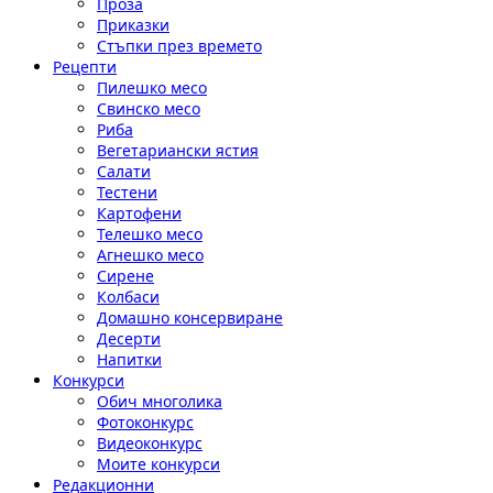
Проза
Приказки
Стъпки през времето
Рецепти
Пилешко месо
Свинско месо
Риба
Вегетариански ястия
Салати
Тестени
Картофени
Телешко месо
Агнешко месо
Сирене
Колбаси
Домашно консервиране
Десерти
Напитки
Конкурси
Обич многолика
Фотоконкурс
Видеоконкурс
Моите конкурси
Редакционни