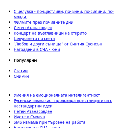
С целувка - по-щастливи, по-фини, по-сияйни, по-
млади.
Филмите през почивните дни
Летен Атанасовден
Концерт на възглавници на открито
Целуването по света
"Любов и други сънища" от Синтия Суонсън
Наградени в СЧА - юни
Популярни
Статии
Снимки
Умения на емоционалната интелигентност
Русенски гимназист провокира връстниците си с
нестандартни идеи
Летен Атанасовден
Идете в Смолян
SMS измама при търсене на работа
Наградени в СЧА - юни