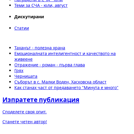
Теми за СЧА - юли, август
Дискутирани
Статии
Таханът - полезна храна
Емоционалната интелигентност и качеството на
живеене
Отражение - роман - първа глава
Грях
Черницата
Съборът в с. Малки Воден, Хасковска област
Как станах част от предаването "Минута е много"
Изпратете публикация
Споделете своя опит.
Станете четен автор!