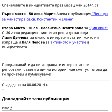
Спечелилите в инициативата през месец май 2014г. са:
Първо място - 50 лева Мария
Анева с публикация
"
Легенда
за манастира св.св. Константин и Елена
"
Второ място
-
30 лв
-
Валентина Псалтирова
за
"Див ориз"
С
20 лева
редакционният екип реши да награди
Лили Денчева
за многото интересни статии, които ни
изпраща и
Валя Пелова
за
активното й участие
в
инициативата
Продължавайте да ни изпращате интересните си
репортажи, съвети и лични истории, ние сме тук, готови да
ги прочетем и публикуваме!
Създадена на 08.06.2014 г.
×
Докладвайте тази публикация
Име
*