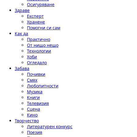
Осигуряване
Здраве
Експерт
Хранене
Помогни си сам
Как да
Практично
От нищо нещо
Технологии
Хоби
Огледало
Забава
Почивки
Смях
Любопитности
Музика
Книги
Телевизия
Сцена
Кино
Творчество
Литературен конкурс
Поезия