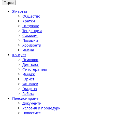
Животът
Общество
Кратки
Пътуване
Тенденции
Фамилия
Позиции
Хоризонти
Имена
Консулт
Психолог
Диетолог
Фитотерапевт
Имидж
Юрист
Финанси
Градина
Работа
Пенсиониране
Документи
Условия и процедури
Новостите