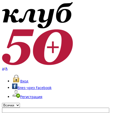
a
/
A
Вход
Влез чрез Facebook
Регистрация