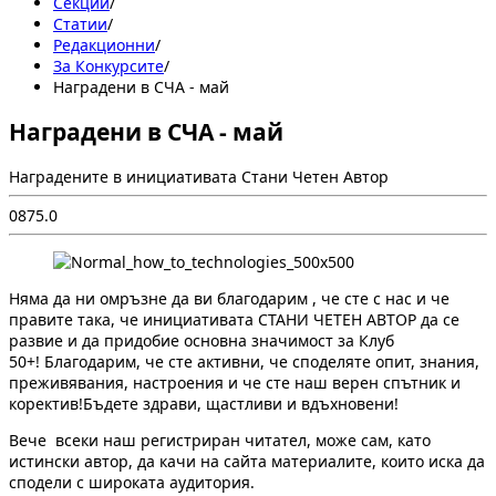
Секции
/
Статии
/
Редакционни
/
За Конкурсите
/
Наградени в СЧА - май
Наградени в СЧА - май
Наградените в инициативата Стани Четен Автор
0
87
5.0
Няма да ни омръзне да ви благодарим , че сте с нас и че
правите така, че инициативата СТАНИ ЧЕТЕН АВТОР да се
развие и да придобие основна значимост за Клуб
50+! Благодарим, че сте активни, че споделяте опит, знания,
преживявания, настроения и че сте наш верен спътник и
коректив!Бъдете здрави, щастливи и вдъхновени!
Вече всеки наш регистриран читател, може сам, като
истински автор, да качи на сайта материалите, които иска да
сподели с широката аудитория.