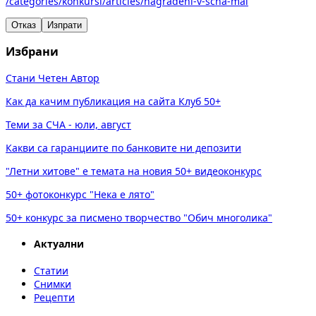
/categories/konkursi/articles/nagradeni-v-scha-mai
Отказ
Изпрати
Избрани
Стани Четен Автор
Как да качим публикация на сайта Клуб 50+
Теми за СЧА - юли, август
Какви са гаранциите по банковите ни депозити
"Летни хитове" е темата на новия 50+ видеоконкурс
50+ фотоконкурс "Нека е лято"
50+ конкурс за писмено творчество "Обич многолика"
Актуални
Статии
Снимки
Рецепти