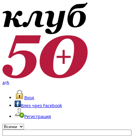
a
/
A
Вход
Влез чрез Facebook
Регистрация