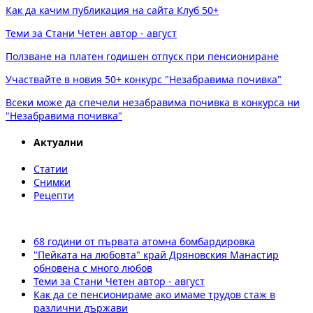
Как да качим публикация на сайта Клуб 50+
Теми за Стани Четен автор - август
Ползване на платен годишен отпуск при пенсиониране
Участвайте в новия 50+ конкурс "Незабравима почивка"
Всеки може да спечели незабравима почивка в конкурса ни
"Незабравима почивка"
Актуални
Статии
Снимки
Рецепти
68 години от първата атомна бомбардировка
"Пейката на любовта" край Дряновския Манастир
обновена с много любов
Теми за Стани Четен автор - август
Как да се пенсионираме ако имаме трудов стаж в
различни държави