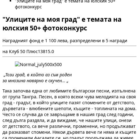
"Улиците на моя град" е темата на юлския 50+
фотоконкурс
"Улиците на моя град" е темата на
юлския 50+ фотоконкурс
Наградният фонд е 1 100 лева, разпределени в 5 награди
на Клуб 50 Плюс
1381
5.0
„Този град, в който аз съм роден
за мнозина навярно е скучен... „
Така започва една от любимите български песни, изпълнена
от група Тангра. Песен, в която всеки чува мелодията на своя
град - градът, в който улиците пазят спомените от детството,
дърветата - влюбените шепоти, къщите - топлината на дома.
Често се случва да се завръщаме в нашия град след години,
след дълга раздяла, и да виждаме, че нашите улици, онези
от детството, са вече различни, променени, но продължават
да разказват спомени. Някои дървета вече ги няма и къщите
са променили фасадите си, но градът продължава да живее