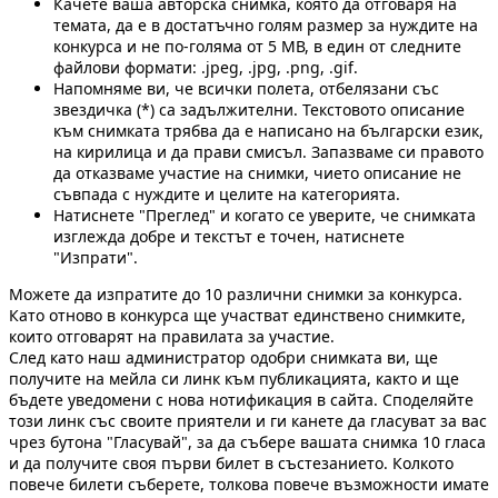
Качете ваша авторска снимка, която да отговаря на
темата, да е в достатъчно голям размер за нуждите на
конкурса и не по-голяма от 5 МВ, в един от следните
файлови формати: .jpeg, .jpg, .png, .gif.
Напомняме ви, че всички полета, отбелязани със
звездичка (*) са задължителни. Текстовото описание
към снимката трябва да е написано на български език,
на кирилица и да прави смисъл. Запазваме си правото
да отказваме участие на снимки, чието описание не
съвпада с нуждите и целите на категорията.
Натиснете "Преглед" и когато се уверите, че снимката
изглежда добре и текстът е точен, натиснете
"Изпрати".
Можете да изпратите до 10 различни снимки за конкурса.
Като отново в конкурса ще участват единствено снимките,
които отговарят на правилата за участие.
След като наш администратор одобри снимката ви, ще
получите на мейла си линк към публикацията, както и ще
бъдете уведомени с нова нотификация в сайта. Споделяйте
този линк със своите приятели и ги канете да гласуват за вас
чрез бутона "Гласувай", за да събере вашата снимка 10 гласа
и да получите своя първи билет в състезанието. Колкото
повече билети съберете, толкова повече възможности имате