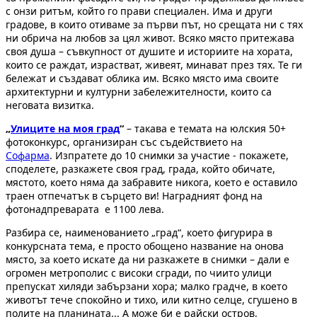
с онзи ритъм, който го прави специален. Има и други
градове, в които отиваме за първи път, но срещата ни с тях
ни обрича на любов за цял живот. Всяко място притежава
своя душа – съвкупност от душите и историите на хората,
които се раждат, израстват, живеят, минават през тях. Те ги
бележат и създават облика им. Всяко място има своите
архитектурни и културни забележителности, които са
неговата визитка.
„
Улиците на моя град
“
– такава e темата на юлския 50+
фотоконкурс, организиран със съдействието на
Софарма
. Изпратете до 10 снимки за участие - покажете,
споделете, разкажете своя град, града, който обичате,
мястото, което няма да забравите никога, което е оставило
траен отпечатък в сърцето ви! Наградният фонд на
фотонадпреварата е 1100 лева.
Разбира се, наименованието „град“, което фигурира в
конкурсната тема, е просто обощено название на онова
място, за което искате да ни разкажете в снимки – дали е
огромен метрополис с високи сгради, по чиито улици
препускат хиляди забързани хора; малко градче, в което
животът тече спокойно и тихо, или китно селце, сгушено в
полите на планината... А може би е райски остров,