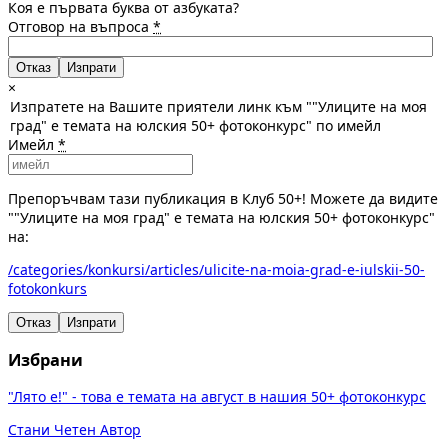
Коя е първата буква от азбуката?
Отговор на въпроса
*
Отказ
×
Изпратете на Вашите приятели линк към ""Улиците на моя
град" е темата на юлския 50+ фотоконкурс" по имейл
Имейл
*
Препоръчвам тази публикация в Клуб 50+! Можете да видите
""Улиците на моя град" е темата на юлския 50+ фотоконкурс"
на:
/categories/konkursi/articles/ulicite-na-moia-grad-e-iulskii-50-
fotokonkurs
Отказ
Изпрати
Избрани
"Лято е!" - това е темата на август в нашия 50+ фотоконкурс
Стани Четен Автор