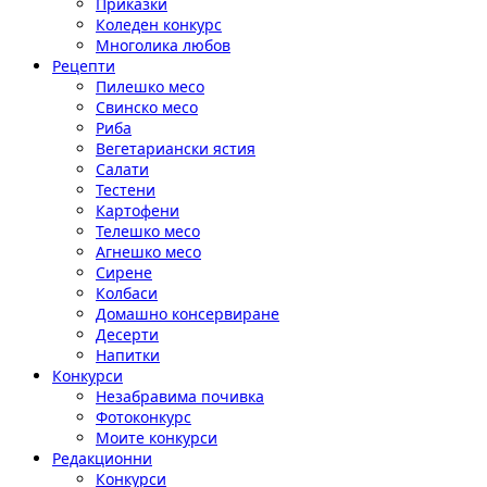
Приказки
Коледен конкурс
Многолика любов
Рецепти
Пилешко месо
Свинско месо
Риба
Вегетариански ястия
Салати
Тестени
Картофени
Телешко месо
Агнешко месо
Сирене
Колбаси
Домашно консервиране
Десерти
Напитки
Конкурси
Незабравима почивка
Фотоконкурс
Моите конкурси
Редакционни
Конкурси