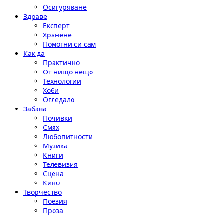
Осигуряване
Здраве
Експерт
Хранене
Помогни си сам
Как да
Практично
От нищо нещо
Технологии
Хоби
Огледало
Забава
Почивки
Смях
Любопитности
Музика
Книги
Телевизия
Сцена
Кино
Творчество
Поезия
Проза