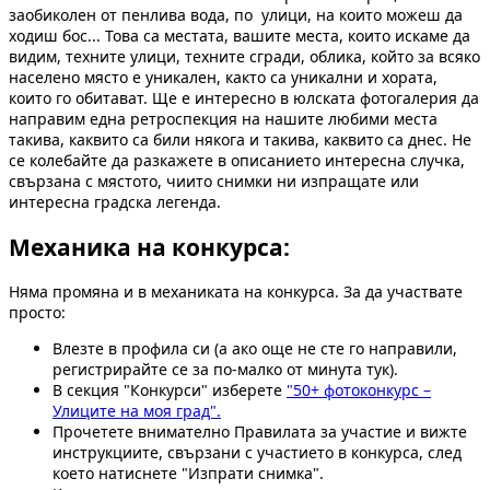
заобиколен от пенлива вода, по улици, на които можеш да
ходиш бос... Това са местата, вашите места, които искаме да
видим, техните улици, техните сгради, облика, който за всяко
населено място е уникален, както са уникални и хората,
които го обитават. Ще е интересно в юлската фотогалерия да
направим една ретроспекция на нашите любими места
такива, каквито са били някога и такива, каквито са днес. Не
се колебайте да разкажете в описанието интересна случка,
свързана с мястото, чиито снимки ни изпращате или
интересна градска легенда.
Механика на конкурса:
Няма промяна и в механиката на конкурса. За да участвате
просто:
Влезте в профила си (а ако още не сте го направили,
регистрирайте се за по-малко от минута тук).
В секция "Конкурси" изберете
"50+ фотоконкурс –
Улиците на моя град".
Прочетете внимателно Правилата за участие и вижте
инструкциите, свързани с участието в конкурса, след
което натиснете "Изпрати снимка".