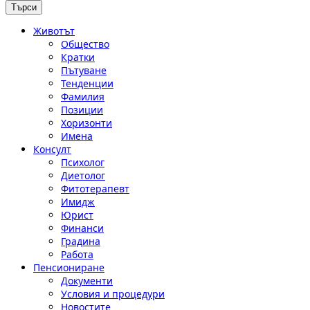
Животът
Общество
Кратки
Пътуване
Тенденции
Фамилия
Позиции
Хоризонти
Имена
Консулт
Психолог
Диетолог
Фитотерапевт
Имидж
Юрист
Финанси
Градина
Работа
Пенсиониране
Документи
Условия и процедури
Новостите