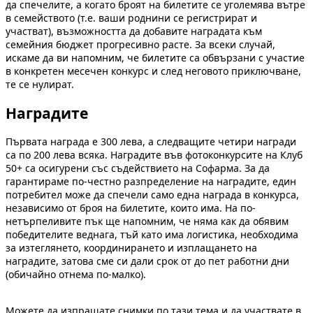
да спечелите, а когато броят на билетите се уголемява вътре
в семейството (т.е. ваши роднини се регистрират и
участват), възможността да добавите наградата към
семейния бюджет прогресивно расте. За всеки случай,
искаме да ви напомним, че билетите са обвързани с участие
в конкретен месечен конкурс и след неговото приключване,
те се нулират.
Наградите
Първата награда е 300 лева, а следващите четири награди
са по 200 лева всяка. Наградите във фотоконкурсите на Клуб
50+ са осигурени със съдействието на Софарма. За да
гарантираме по-честно разпределение на наградите, един
потребител може да спечели само една награда в конкурса,
независимо от броя на билетите, които има. На по-
нетърпеливите пък ще напомним, че няма как да обявим
победителите веднага, тъй като има логистика, необходима
за изтеглянето, координирането и изплащането на
наградите, затова сме си дали срок от до пет работни дни
(обичайно отнема по-малко).
Можете да изпращате снимки по тази тема и да участвате в