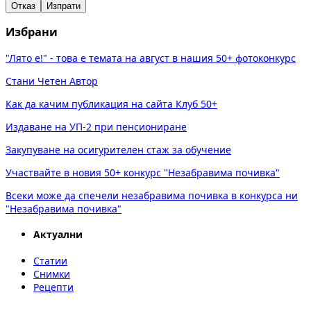
Отказ
Изпрати
Избрани
"Лято е!" - това е темата на август в нашия 50+ фотоконкурс
Стани Четен Автор
Как да качим публикация на сайта Клуб 50+
Издаване на УП-2 при пенсиониране
Закупуване на осигурителен стаж за обучение
Участвайте в новия 50+ конкурс "Незабравима почивка"
Всеки може да спечели незабравима почивка в конкурса ни
"Незабравима почивка"
Актуални
Статии
Снимки
Рецепти