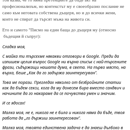
той казва, че то няма претенциите да бъде акт на
професионализъм, но контекстът му е своеобразно послание не
само към неговата собствена дъщеря, но и до всички жени,
които не спират да търсят мъжа на живота си.
Ето и самото "Писмо на един баща до дъщеря му (относно
бъдещия й съпруг):
Сладка моя,
С майка ти търсехме някакви отговори в Google. Преди да
изпишем целия въпрос Google ни върна списък с най-търсените
фрази, съдържащи нашата дума, в света. На първо място, на
върха, беше „Как да го задържа заинтересуван”.
Това ме порази. Прегледах няколко от безбройните статии
как да бъдем секси, кога да му донесем бира вместо сандвич и
начините да го накараме да се почувства умен и значим.
И се ядосах!
Малка моя, не е, никога не е била и никога няма да бъде, твоя
работа да „го държиш заинтересован”.
Малка моя, твоята единствена задача е да знаеш дълбоко в