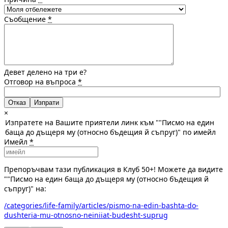
Съобщение
*
Девет делено на три е?
Отговор на въпроса
*
Отказ
×
Изпратете на Вашите приятели линк към ""Писмо на един
баща до дъщеря му (относно бъдещия й съпруг)" по имейл
Имейл
*
Препоръчвам тази публикация в Клуб 50+! Можете да видите
""Писмо на един баща до дъщеря му (относно бъдещия й
съпруг)" на:
/categories/life-family/articles/pismo-na-edin-bashta-do-
dushteria-mu-otnosno-neiniiat-budesht-suprug