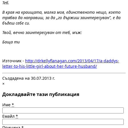
Теб.
В края на краищата, малка моя, единственото нещо, което
трябва да направиш, за да „го държиш заинтересуван”, е да
бъдеш себе си.
Твой, вечно заинтересуван от теб, мъж:
Баща ти
Източник -
http://drkellyflanagan.com/2013/04/17/a-daddys-
letter-to-his-little-girl-about-her-future-husband/
Създадена на 30.07.2013 г.
×
Докладвайте тази публикация
Име
*
Емайл
*
Причина
*