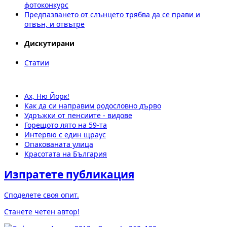
фотоконкурс
Предпазването от слънцето трябва да се прави и
отвън, и отвътре
Дискутирани
Статии
Ах, Ню Йорк!
Как да си направим родословно дърво
Удръжки от пенсиите - видове
Горещото лято на 59-та
Интервю с един щраус
Опакованата улица
Красотата на България
Изпратете публикация
Споделете своя опит.
Станете четен автор!