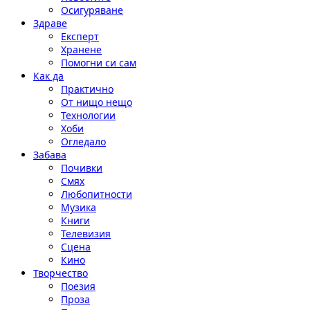
Осигуряване
Здраве
Експерт
Хранене
Помогни си сам
Как да
Практично
От нищо нещо
Технологии
Хоби
Огледало
Забава
Почивки
Смях
Любопитности
Музика
Книги
Телевизия
Сцена
Кино
Творчество
Поезия
Проза