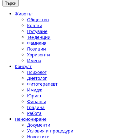
Животът
Общество
Кратки
Пътуване
Тенденции
Фамилия
Позиции
Хоризонти
Имена
Консулт
Психолог
Диетолог
Фитотерапевт
Имидж
Юрист
Финанси
Градина
Работа
Пенсиониране
Документи
Условия и процедури
Новостите