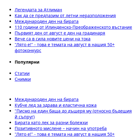
Легендата за Атлиман
Как да се предпазим от летни неразположения
Международен ден на бирата
110 години от Илинденско-Преображенското въстание
Първият ден от август е ден на градинаря
Вече са в сила новите цени на тока
"Лято е!" - това е темата на август в нашия 50+
фотоконкурс
Популярни
Статии
Снимки
Международен ден на бирата
Кубче лед за здрава и еластична кожа
"Писмо на един баща до дъщеря му (относно бъдещия
й съпруг)
Бирата като лек за разни болежки
Позитивното мислене – начин на употреба
"Лято е!" - това е темата на август в нашия 50+