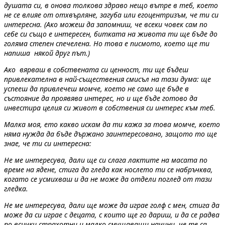
душата си, в онова толкова здраво нещо вътре в теб, което
не се влияе от отхвърляне, загуба или егоцентризъм, че ти си
интересна. (Ако можеш да запомниш, че всеки човек сам по
себе си също е интересен, битката на живота ти ще бъде до
голяма степен спечелена. Но това е писмото, което ще ти
напиша някой друг път.)
Ако вярваш в собствената си ценност, ти ще бъдеш
привлекателна в най-съществения смисъл на тази дума: ще
успееш да привлечеш момче, което не само ще бъде в
състояние да проявява интерес, но и ще бъде готово да
инвестира целия си живот в собствения си интерес към теб.
Малка моя, ето какво искам да ти кажа за това момче, което
няма нужда да бъде държано заинтересовано, защото то ще
знае, че ти си интересна:
Не ме интересува, дали ще си слага лактите на масата по
време на ядене, стига да гледа как нослето ти се набръчква,
когато се усмихваш и да не може да отдели поглед от тази
гледка.
Не ме интересува, дали ще може да играе голф с мен, стига да
може да си играе с децата, с които ще го дариш, и да се радва
по всички страхотни и малко смущаващи начини, че те са