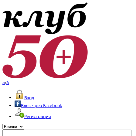
a
/
A
Вход
Влез чрез Facebook
Регистрация