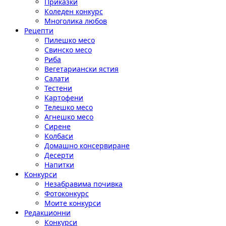
Приказки
Коледен конкурс
Многолика любов
Рецепти
Пилешко месо
Свинско месо
Риба
Вегетариански ястия
Салати
Тестени
Картофени
Телешко месо
Агнешко месо
Сирене
Колбаси
Домашно консервиране
Десерти
Напитки
Конкурси
Незабравима почивка
Фотоконкурс
Моите конкурси
Редакционни
Конкурси