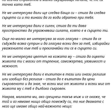
точно като теб.
Не ме интересува дали ще следва баща си – стига да следва
сърцето си и то винаги да го води обратно при тебе.
Не ме интересува дали е силен, стига да ти дава
пространство да упражняваш силата, която е в сърцето ти.
Още по-малко ме интересува за кого гласува – стига да се
събужда всяка сутрин и да гласува всеки ден за теб, избирайки
уважението към теб и прекланяйки ти се в сърцето си.
Не ме интересува цветът на кожата му – стига да оцвети
живота ти с маски от търпение, саможертва, уязвимост и
нежност.
Не ме интересува дали е възпитан в тази или онази религия
или изобщо без религия – стига да е възпитан да цени
съкровеното и да знае, че всеки миг от живота и всеки миг от
живота му с теб е дълбоко съкровен.
Накрая, малката ми, ако срещнеш такъв мъж и се окаже, че
той и аз нямаме нищо общо помежду си, то ние двамата с
него ще имаме общо най-важното нещо: