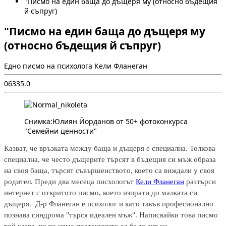
"Писмо на един баща до дъщеря му (относно бъдещия
й съпруг)
"Писмо на един баща до дъщеря му
(относно бъдещия й съпруг)
Едно писмо на психолога Кели Фланеган
0
633
5.0
Снимка:Юлиян Йорданов от 50+ фотоконкурса
"Семейни ценности"
Казват, че връзката между баща и дъщеря е специална. Толкова
специална, че често дъщерите търсят в бъдещия си мъж образа
на своя баща, търсят съвършенството, което са виждали у своя
родител. Преди два месеца писхологът
Кели Фланеган
разтърси
интернет с откритото писмо, което изпрати до малката си
дъщеря. Д-р Фланеган е психолог и като такъв професионално
познава синдрома "търся идеален мъж". Написвайки това писмо