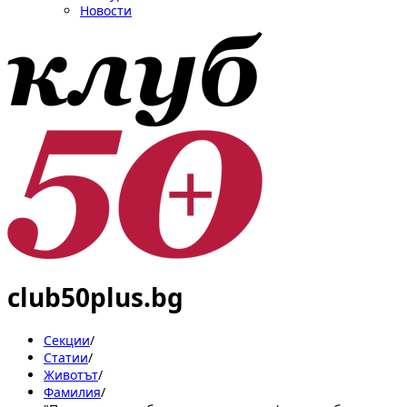
Новости
club50plus.bg
Секции
/
Статии
/
Животът
/
Фамилия
/