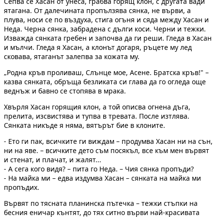
Сепва се Хасан от унеса, грабва горящ клон, с другата вади
ятагана. От далечината пропълзява сянка, не върви, а
плува, носи се по въздуха, стига огъня и сяда между Хасан и
Неда. Черна сянка, забрадена с дълги коси. Черни и тежки.
Изважда сянката гребен и започва да ги реши. Гледа в Хасан
и мълчи. Гледа я Хасан, а клонът догаря, ръцете му лед
сковава, ятаганът залепва за кожата му.
„Родна кръв проливаш, Слънце мое, Асене. Братска кръв!" –
казва сянката, обръща безликата си глава да го огледа още
веднъж и бавно се стопява в мрака.
Хвърля Хасан горящия клон, а той описва огнена дъга,
прелита, изсвистява и тупва в тревата. После изтлява.
Сянката никъде я няма, вятърът бие в клоните.
- Ето ги пак, всичките ги виждам – продумва Хасан ни на сън,
ни на яве. – всичките дето съм посякъл, все към мен вървят
и стенат, и плачат, и жалят...
- А сега кого видя? – пита го Неда. – Чия сянка пропъди?
- На майка ми – едва издумва Хасан – сянката на майка ми
пропъдих.
Вървят по тясната планинска пътечка – тежки стъпки на
бесния еничар кънтят, до тях ситно върви най-красивата