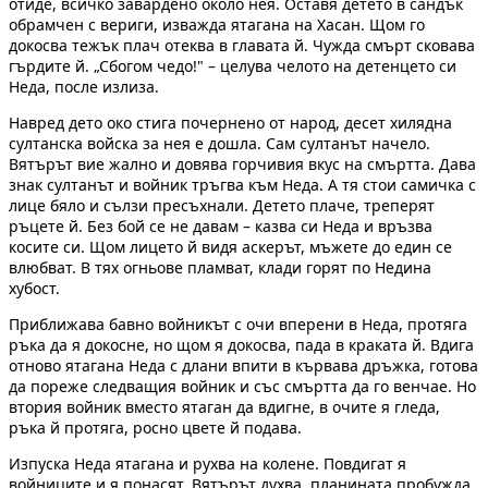
отиде, всичко завардено около нея. Оставя детето в сандък
обрамчен с вериги, изважда ятагана на Хасан. Щом го
докосва тежък плач отеква в главата й. Чужда смърт сковава
гърдите й. „Сбогом чедо!" – целува челото на детенцето си
Неда, после излиза.
Навред дето око стига почернено от народ, десет хилядна
султанска войска за нея е дошла. Сам султанът начело.
Вятърът вие жално и довява горчивия вкус на смъртта. Дава
знак султанът и войник тръгва към Неда. А тя стои самичка с
лице бяло и сълзи пресъхнали. Детето плаче, треперят
ръцете й. Без бой се не давам – казва си Неда и връзва
косите си. Щом лицето й видя аскерът, мъжете до един се
влюбват. В тях огньове пламват, клади горят по Недина
хубост.
Приближава бавно войникът с очи вперени в Неда, протяга
ръка да я докосне, но щом я докосва, пада в краката й. Вдига
отново ятагана Неда с длани впити в кървава дръжка, готова
да пореже следващия войник и със смъртта да го венчае. Но
втория войник вместо ятаган да вдигне, в очите я гледа,
ръка й протяга, росно цвете й подава.
Изпуска Неда ятагана и рухва на колене. Повдигат я
войниците и я понасят. Вятърът духва, планината пробужда,