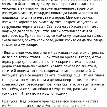
му името българско, дали му нова вяра. Растял Хасан в
Анадола, в еничарски казарми вкаменявал сърцето си,
изстудил очите си, втвърдил волята да наложи волята на
падишаха по цялата негова империя. Минали години,
изсъхнал коренът му, очите му сякаш скреж изпускали и
затрупвали черната земя. Свечери ли се Хасан си лягал с
надежда да запази единствения си останал спомен от
детството му. Присънвала му се майка му, седнала на голяма
скала насред реката край село, реши косите си дълги, гледа
го милно и му говори:
- Ела, слънце мое, помогни ми да извадя косите си от реката,
че все по-тежки стават! – Той стои на брега и я гледа, а той
вдига ръце да я стигне, но от тях кърви потичат, черна
родна кръв пада по скалата. Кръвта плисва по лицето й,
косите й попиват от нея, покриват очите, страните й. От
потоците кръв се надига реката, приижда още. От нея глави
се подават на мъже, жени и дечица невръстни. Талази от
кръв нахлуват отвсякъде, повличат скалата, отнасят и майка
му, Събужда се Хасан облян в студена пот, разтрива очи,
гони съня. И така всяка нощ, от години.
Препуска Неда, Хасан я преследва и все повече я настига.
Разбира, че няма да му избяга и решава да го надвие с