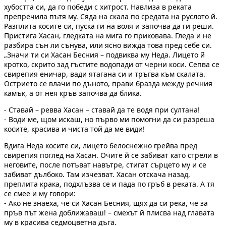
хубостта си, да го победи с хитрост. Навлиза в реката
препречила пътя му. Сяда на скала по средата на руслото й.
Разплита косите си, пуска ги на воля и започва да ги реши.
Пристига Хасан, гледката на мига го приковава. Гледа и не
разбира сън ли сънува, или ясно вижда това пред себе си.
„Значи ти си Хасан Бесния – подвиква му Неда. Лицето й
кротко, скрито зад гъстите водопади от черни коси. Сепва се
свирепия еничар, вади ятагана си и тръгва към скалата.
Острието се влачи по дъното, прави бразда между речния
камък, а от нея кръв започва да блика.
- Ставай – ревва Хасан – ставай да те водя при султана!
- Води ме, щом искаш, но първо ми помогни да си разреша
косите, красива и чиста той да ме види!
Вдига Неда косите си, лицето белоснежно грейва пред
свирепия поглед на Хасан. Очите й се забиват като стрели в
неговите, после потъват навътре, стигат сърцето му и се
забиват дълбоко. Там изчезват. Хасан отскача назад,
преплита крака, подхлъзва се и пада по гръб в реката. А тя
се смее и му говори:
- Ако не знаеха, че си Хасан Бесния, щях да си река, че за
пръв път жена доближаваш! – смехът й плисва над главата
му в красива седмоцветна дъга.