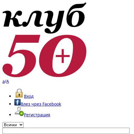
a
/
A
Вход
Влез чрез Facebook
Регистрация