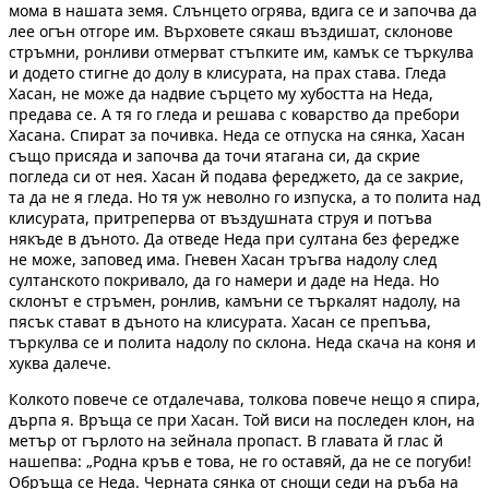
мома в нашата земя. Слънцето огрява, вдига се и започва да
лее огън отгоре им. Върховете сякаш въздишат, склонове
стръмни, ронливи отмерват стъпките им, камък се търкулва
и додето стигне до долу в клисурата, на прах става. Гледа
Хасан, не може да надвие сърцето му хубостта на Неда,
предава се. А тя го гледа и решава с коварство да пребори
Хасана. Спират за почивка. Неда се отпуска на сянка, Хасан
също присяда и започва да точи ятагана си, да скрие
погледа си от нея. Хасан й подава фереджето, да се закрие,
та да не я гледа. Но тя уж неволно го изпуска, а то полита над
клисурата, притреперва от въздушната струя и потъва
някъде в дъното. Да отведе Неда при султана без фередже
не може, заповед има. Гневен Хасан тръгва надолу след
султанското покривало, да го намери и даде на Неда. Но
склонът е стръмен, ронлив, камъни се търкалят надолу, на
пясък стават в дъното на клисурата. Хасан се препъва,
търкулва се и полита надолу по склона. Неда скача на коня и
хуква далече.
Колкото повече се отдалечава, толкова повече нещо я спира,
дърпа я. Връща се при Хасан. Той виси на последен клон, на
метър от гърлото на зейнала пропаст. В главата й глас й
нашепва: „Родна кръв е това, не го оставяй, да не се погуби!
Обръща се Неда. Черната сянка от снощи седи на ръба на