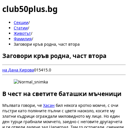
club50plus.bg
Секции
/
Статии
/
Животът
/
Фамилия
/
Заговори кръв родна, част втора
Заговори кръв родна, част втора
на Дана Кирова
0
1541
5.0
В чест на светите баташки мъченици
Мълвата говори, че
Хасан
бил някога кротко момче, с очи
пъстри като поляните пълни с цветя наоколо, косите му
златни къдрици ограждали миловидното му лице. Но един
ден турци грабнали момчето, заедно с неговите другарчета
и ги отвели далече зад Цариград. Там го остригали, сменили