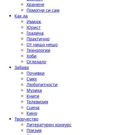
Хранене
Помогни си сам
Как да
Имидж
Юрист
Градина
Практично
От нищо нещо
Технологии
Хоби
Огледало
Забава
Почивки
Смях
Любопитности
Музика
Книги
Телевизия
Сцена
Кино
Творчество
Литературен конкурс
Поезия