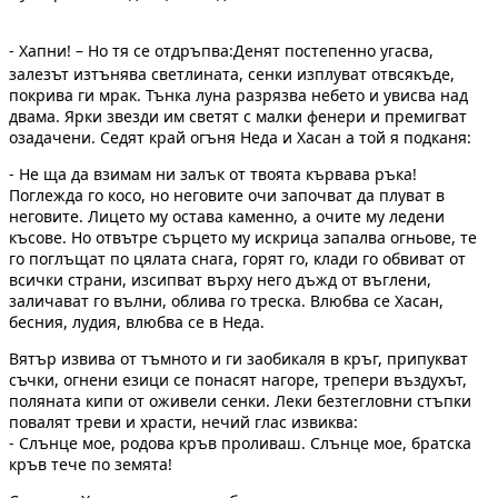
- Хапни! – Но тя се отдръпва:
Денят постепенно угасва,
залезът изтънява светлината, сенки изплуват отвсякъде,
покрива ги мрак. Тънка луна разрязва небето и увисва над
двама. Ярки звезди им светят с малки фенери и премигват
озадачени. Седят край огъня Неда и Хасан а той я подканя:
- Не ща да взимам ни залък от твоята кървава ръка!
Поглежда го косо, но неговите очи започват да плуват в
неговите. Лицето му остава каменно, а очите му ледени
късове. Но отвътре сърцето му искрица запалва огньове, те
го поглъщат по цялата снага, горят го, клади го обвиват от
всички страни, изсипват върху него дъжд от въглени,
заличават го вълни, облива го треска. Влюбва се Хасан,
бесния, лудия, влюбва се в Неда.
Вятър извива от тъмното и ги заобикаля в кръг, припукват
съчки, огнени езици се понасят нагоре, трепери въздухът,
поляната кипи от оживели сенки. Леки безтегловни стъпки
повалят треви и храсти, нечий глас извиква:
- Слънце мое, родова кръв проливаш. Слънце мое, братска
кръв тече по земята!