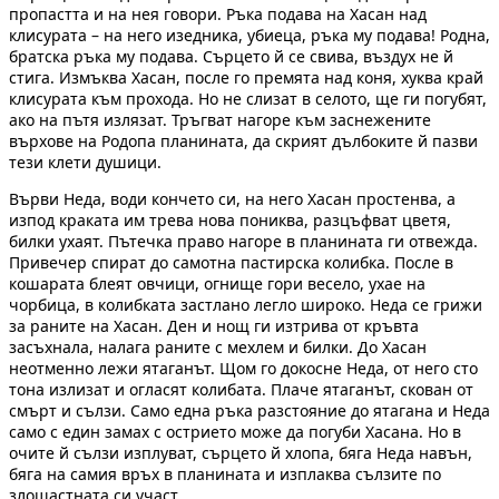
пропастта и на нея говори. Ръка подава на Хасан над
клисурата – на него изедника, убиеца, ръка му подава! Родна,
братска ръка му подава. Сърцето й се свива, въздух не й
стига. Измъква Хасан, после го премята над коня, хуква край
клисурата към прохода. Но не слизат в селото, ще ги погубят,
ако на пътя излязат. Тръгват нагоре към заснежените
върхове на Родопа планината, да скрият дълбоките й пазви
тези клети душици.
Върви Неда, води кончето си, на него Хасан простенва, а
изпод краката им трева нова пониква, разцъфват цветя,
билки ухаят. Пътечка право нагоре в планината ги отвежда.
Привечер спират до самотна пастирска колибка. После в
кошарата блеят овчици, огнище гори весело, ухае на
чорбица, в колибката застлано легло широко. Неда се грижи
за раните на Хасан. Ден и нощ ги изтрива от кръвта
засъхнала, налага раните с мехлем и билки. До Хасан
неотменно лежи ятаганът. Щом го докосне Неда, от него сто
тона излизат и огласят колибата. Плаче ятаганът, скован от
смърт и сълзи. Само една ръка разстояние до ятагана и Неда
само с един замах с острието може да погуби Хасана. Но в
очите й сълзи изплуват, сърцето й хлопа, бяга Неда навън,
бяга на самия връх в планината и изплаква сълзите по
злощастната си участ.