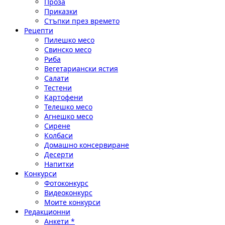
Проза
Приказки
Стъпки през времето
Рецепти
Пилешко месо
Свинско месо
Риба
Вегетариански ястия
Салати
Тестени
Картофени
Телешко месо
Агнешко месо
Сирене
Колбаси
Домашно консервиране
Десерти
Напитки
Конкурси
Фотоконкурс
Видеоконкурс
Моите конкурси
Редакционни
Анкети *