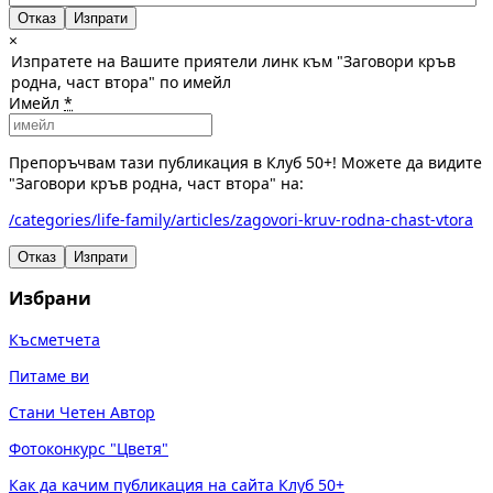
Отказ
×
Изпратете на Вашите приятели линк към "Заговори кръв
родна, част втора" по имейл
Имейл
*
Препоръчвам тази публикация в Клуб 50+! Можете да видите
"Заговори кръв родна, част втора" на:
/categories/life-family/articles/zagovori-kruv-rodna-chast-vtora
Отказ
Изпрати
Избрани
Късметчета
Питаме ви
Стани Четен Автор
Фотоконкурс "Цветя"
Как да качим публикация на сайта Клуб 50+