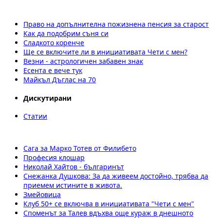
Право на допълнителна пожизнена пенсия за старост
Как да подобрим съня си
Сладкото коренче
Ще се включите ли в инициативата Чети с мен?
Везни - астрологичен забавен знак
Есента е вече тук
Майкъл Дъглас на 70
Дискутирани
Статии
Сага за Марко Тотев от Филибето
Професия клошар
Николай Хайтов - българинът
Снежанка Душкова: За да живеем достойно, трябва да
приемем истините в живота.
Змейовица
Клуб 50+ се включва в инициативата "Чети с мен"
Споменът за Талев вдъхва още кураж в днешното