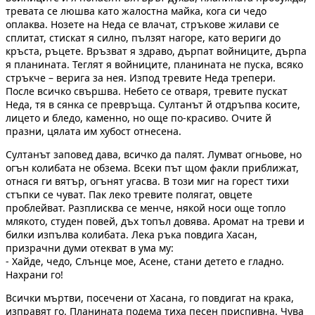
тревата се люшва като жалостна майка, кога си чедо
оплаква. Нозете на Неда се влачат, стръкове жилави се
сплитат, стискат я силно, пълзят нагоре, като вериги до
кръста, ръцете. Връзват я здраво, дърпат войниците, дърпа
я планината. Теглят я войниците, планината не пуска, всяко
стръкче – верига за нея. Изпод тревите Неда трепери.
После всичко свършва. Небето се отваря, тревите пускат
Неда, тя в сянка се превръща. Султанът й отдръпва косите,
лицето и бледо, каменно, но още по-красиво. Очите й
празни, цялата им хубост отнесена.
Султанът заповед дава, всичко да палят. Лумват огньове, но
огън колибата не обзема. Всеки път щом факли приближат,
отнася ги вятър, огънят угасва. В този миг на горест тихи
стъпки се чуват. Пак леко тревите полягат, овцете
проблейват. Разплисква се менче, някой носи още топло
млякото, студен повей, дъх топъл довява. Аромат на треви и
билки изпълва колибата. Лека ръка повдига Хасан,
призрачни думи отекват в ума му:
- Хайде, чедо, Слънце мое, Асене, стани детето е гладно.
Нахрани го!
Всички мъртви, посечени от Хасана, го повдигат на крака,
изправят го. Планината подема тиха песен приспивна. Чува