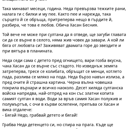
Така минават месеци, година. Неда превързва тежките рани,
налага ги с билки и му пее. Както пее и нарежда, така
сърцето й се обръща, притреперва нещо в гърдите й,
разбира, че това е любов. Обича Хасан Бесния.
Той вече не може при султана да я отведе, ще загуби главата
си да се върне в селото, няма жив човек да завари. А кой ли
бяга от любовта си? Заживяват двамата горе до звездите и
при вятъра в планината.
Неда седи сама с детето пред огнището, вари гозба вкусна,
чака Хасан да се върне със стадото. Но изведнъж земята
затреперва, тресе се колибата, обръщат се менци, котлето
пада, разлива се мляко на пода. Неда бързо навън излиза, а
пред очите й страшна картина. Черна вълна човешка
покрила върхари и всичко наоколо. Десет хиляда султанска
войска напредва, най-отпред на кон със златни копита
самият султан я води. Води за връв самия Хасан полужив и
полумъртъв, с очи в кърви ослепени, препъва се Хасан и
вика отдалече:
- Бягай Недо, грабвай детето и бягай!
Грабва Неда детенцето си, но спира на прага. Къде ще