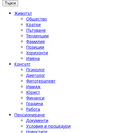
Животът
Общество
Кратки
Пътуване
Тенденции
Фамилия
Позиции
Хоризонти
Имена
Консулт
Психолог
Диетолог
Фитотерапевт
Имидж
Юрист
Финанси
Градина
Работа
Пенсиониране
Документи
Условия и процедури
Новостите