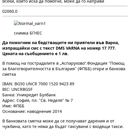
Всеки, който иска да помогне, може да го направи
0
206
0.0
снимка БГНЕС
Да помогнем на бедстващите ни приятели във Варна,
изпращайки смс с текст DMS VARNA на номер 17 777.
Цената на съобщението е 1 лв.
В помощ на пострадалите в „Аспарухово“.Фондация "Помощ
за благотворителността в България" (ФПББ) откри и банкова
сметка
IBAN: BG50 UNCR 7000 1520 9423 89
BIC: UNCRBGSF
Банка: Уникредит Булбанк
Адрес: София, пл. "Св. Неделя" № 7
Име: ФПББ
Основание: наводнение 2014
В банковата сметка може да се получават дарения и от
чужбина, като те няма да бъдат таксувани с входящи такси.