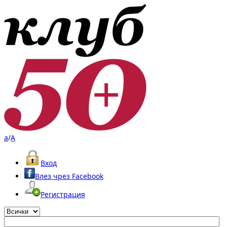
a
/
A
Вход
Влез чрез Facebook
Регистрация