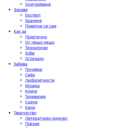
Осигуряване
Здраве
Експерт
Хранене
Помогни си сам
Как да
Практично
От нищо нещо
Технологии
Хоби
Огледало
Забава
Почивки
Смях
Любопитности
Музика
Книги
Телевизия
Сцена
Кино
Творчество
Литературен конкурс
Поезия