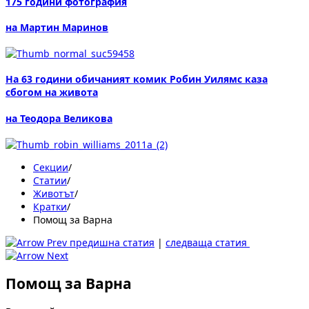
175 години фотография
на Мартин Маринов
На 63 години обичаният комик Робин Уилямс каза
сбогом на живота
на Теодора Великова
Секции
/
Статии
/
Животът
/
Кратки
/
Помощ за Варна
предишна статия
|
следваща статия
Помощ за Варна