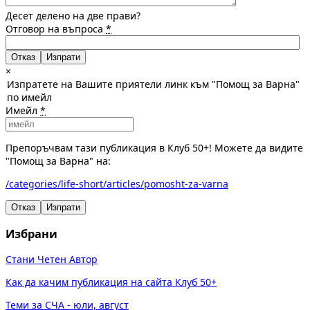
Десет делено на две прави?
Отговор на въпроса
*
Отказ
×
Изпратете на Вашите приятели линк към "Помощ за Варна"
по имейл
Имейл
*
Препоръчвам тази публикация в Клуб 50+! Можете да видите
"Помощ за Варна" на:
/categories/life-short/articles/pomosht-za-varna
Отказ
Изпрати
Избрани
Стани Четен Автор
Как да качим публикация на сайта Клуб 50+
Теми за СЧА - юли, август