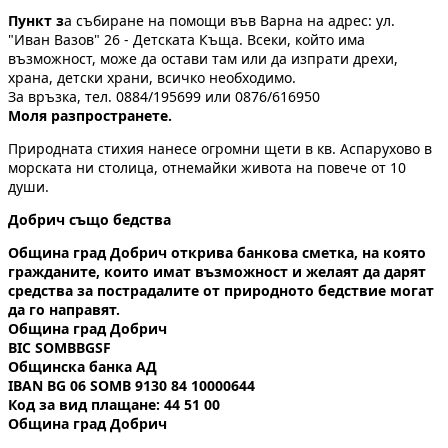
Пункт з
а събиране на помощи във Варна на адрес: ул.
"Иван Вазов" 26 - Детската Къща. Всеки, който има
възможност, може да остави там или да изпрати дрехи,
храна, детски храни, всичко необходимо.
За връзка, тел. 0884/195699 или 0876/616950
Моля разпространете.
Природната стихия нанесе огромни щети в кв. Аспарухово в
морската ни столица, отнемайки живота на повече от 10
души.
Добрич също бедства
Община град Добрич открива банкова сметка, на която
гражданите, които имат възможност и желаят да дарят
средства за пострадалите от природното бедствие могат
да го направят.
Община град Добрич
BIC SOMBBGSF
Общинска банка АД
IBAN BG 06 SOMB 9130 84 10000644
Код за вид плащане: 44 51 00
Община град Добрич