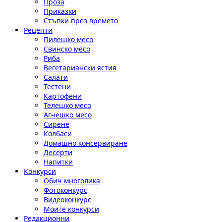
Проза
Приказки
Стъпки през времето
Рецепти
Пилешко месо
Свинско месо
Риба
Вегетариански ястия
Салати
Тестени
Картофени
Телешко месо
Агнешко месо
Сирене
Колбаси
Домашно консервиране
Десерти
Напитки
Конкурси
Обич многолика
Фотоконкурс
Видеоконкурс
Моите конкурси
Редакционни