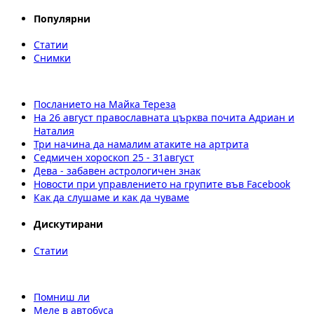
Популярни
Статии
Снимки
Посланието на Майка Тереза
На 26 август православната църква почита Адриан и
Наталия
Три начина да намалим атаките на артрита
Седмичен хороскоп 25 - 31август
Дева - забавен астрологичен знак
Новости при управлението на групите във Facebook
Как да слушаме и как да чуваме
Дискутирани
Статии
Помниш ли
Меле в автобуса