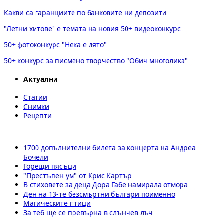
Какви са гаранциите по банковите ни депозити
"Летни хитове" е темата на новия 50+ видеоконкурс
50+ фотоконкурс "Нека е лято"
50+ конкурс за писмено творчество "Обич многолика"
Актуални
Статии
Снимки
Рецепти
1700 допълнителни билета за концерта на Андреа
Бочели
Горещи пясъци
"Престъпен ум" от Крис Картър
В стиховете за деца Дора Габе намирала отмора
Ден на 13-те безсмъртни българи поименно
Магическите птици
За теб ще се превърна в слънчев лъч