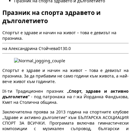
Празник на спорта здравето и дълголетието
Празник на спорта здравето и
дълголетието
Спортът е здраве и начин на живот – това е девизът на
празника.
на Александрина Стойчева
0
13
0.0
Спортът е здраве и начин на живот – това е девизът на
празника. За да прибавим не само години към живота, а най-
вече живот към годините.
IX-ти Традиционен празник
„Спорт, здраве и активно
дълголетие“
- под патронажа на г-жа Йорданка Фандъкова,
Кмет на Столична община.
Заключителна проява за 2013 година на спортните клубове
„Здраве и активно дълголетие“ към БЪЛГАРСКА АСОЦИАЦИЯ
СПОРТ ЗА ВСИЧКИ. Програмата включва гимнастически
композиции с музикален съпровод, български и