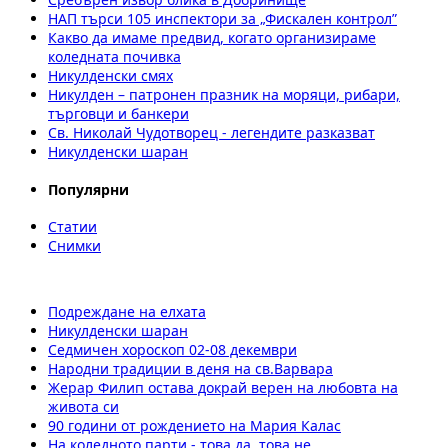
НАП търси 105 инспектори за „Фискален контрол”
Какво да имаме предвид, когато организираме
коледната почивка
Никулденски смях
Никулден – патронен празник на моряци, рибари,
търговци и банкери
Св. Николай Чудотворец - легендите разказват
Никулденски шаран
Популярни
Статии
Снимки
Подреждане на елхата
Никулденски шаран
Седмичен хороскоп 02-08 декември
Народни традиции в деня на св.Варвара
Жерар Филип остава докрай верен на любовта на
живота си
90 години от рождението на Мария Калас
На коледното парти - това да, това не