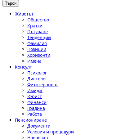
Животът
Общество
Кратки
Пътуване
Тенденции
Фамилия
Позиции
Хоризонти
Имена
Консулт
Психолог
Диетолог
Фитотерапевт
Имидж
Юрист
Финанси
Градина
Работа
Пенсиониране
Документи
Условия и процедури
Новостите