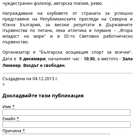
чуждестранен фолклор, авторска поезия, ревю.
Награждаване на клубовете от страната за успешно
представяне на Републиканските прегледи на Северна и
Южна България, за високи резултати в Държавните
първенства по петанк, лека атлетика и плуване – „Втора
младост на море“ и в III-то Световно работническо
първенство.
Организатор е "Българска асоциaция спорт за всички".
Дата е
5 декември
, началният час -
10:30
, а мястото -
Зала
Люмиер
.
Входът е свободен
.
Създадена на 04.12.2013 г.
×
Докладвайте тази публикация
Име
*
Емайл
*
Причина
*