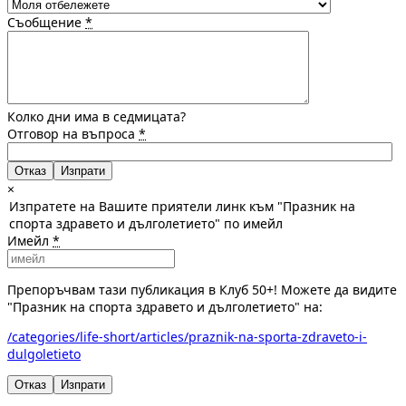
Съобщение
*
Колко дни има в седмицата?
Отговор на въпроса
*
Отказ
×
Изпратете на Вашите приятели линк към "Празник на
спорта здравето и дълголетието" по имейл
Имейл
*
Препоръчвам тази публикация в Клуб 50+! Можете да видите
"Празник на спорта здравето и дълголетието" на:
/categories/life-short/articles/praznik-na-sporta-zdraveto-i-
dulgoletieto
Отказ
Изпрати