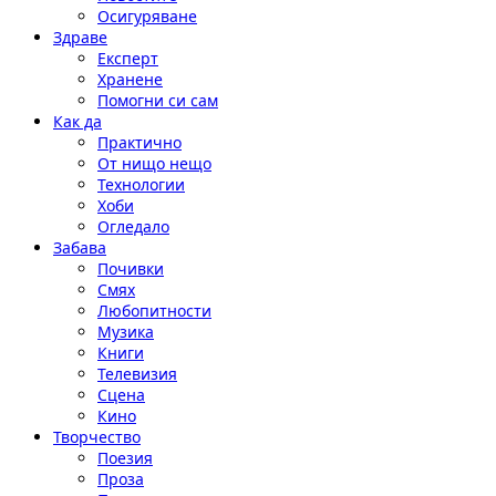
Осигуряване
Здраве
Експерт
Хранене
Помогни си сам
Как да
Практично
От нищо нещо
Технологии
Хоби
Огледало
Забава
Почивки
Смях
Любопитности
Музика
Книги
Телевизия
Сцена
Кино
Творчество
Поезия
Проза