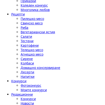
Приказки
Коледен конкурс
Многолика любов
Рецепти
Пилешко месо
Свинско месо
Риба
Вегетариански ястия
Салати
Тестени
Картофени
Телешко месо
Агнешко месо
Сирене
Колбаси
Домашно консервиране
Десерти
Напитки
Конкурси
Фотоконкурс
Моите конкурси
Редакционни
Конкурси
Новости