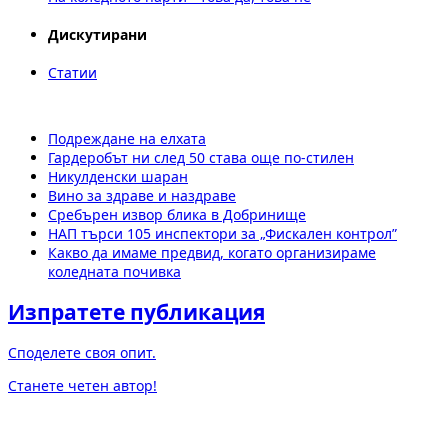
Дискутирани
Статии
Подреждане на елхата
Гардеробът ни след 50 става още по-стилен
Никулденски шаран
Вино за здраве и наздраве
Сребърен извор блика в Добринище
НАП търси 105 инспектори за „Фискален контрол”
Какво да имаме предвид, когато организираме
коледната почивка
Изпратете публикация
Споделете своя опит.
Станете четен автор!