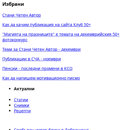
Избрани
Стани Четен Автор
Как да качим публикация на сайта Клуб 50+
"Магията на празниците" е темата на декемврийския 50+
фотоконкурс
Теми за Стани Четен Автор - декември
Публикации в СЧА - ноември
Пенсии - последни промени в КСО
Как да напишем мотивационно писмо
Актуални
Статии
Снимки
Рецепти
Сребърен извор блика в Добринище