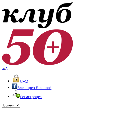
a
/
A
Вход
Влез чрез Facebook
Регистрация