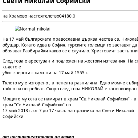
Свети Николай Софийски
на Храмово настоятелство
0
418
0.0
На 17 май българската православна църква чества св. Николай
обущар. Когато идва в София, турските големци го заставят да
обрязват.Разбирайки какво се е случило. Христовият застъпник
След това е арестуван и подложен на жестоки изтезания. На 
където е
убит зверски с камъни на 17 май 1555 г.
Тялото му е изгорено , а пепелта разпиляна. Едно момче съб
тайно ги погребват. Скоро след това НИКОЛАЙ е канонизиран 
Мощите му сега се намират в храм "Св.Николай Софийски" - в 
храм "Св.Николай Софийски" на
17 май 2013 г. от 7 до 17 часа. на празника на Свети Николай
Софийски.
от настоятелството на храма