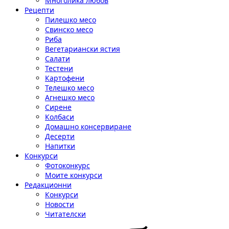
Многолика любов
Рецепти
Пилешко месо
Свинско месо
Риба
Вегетариански ястия
Салати
Тестени
Картофени
Телешко месо
Агнешко месо
Сирене
Колбаси
Домашно консервиране
Десерти
Напитки
Конкурси
Фотоконкурс
Моите конкурси
Редакционни
Конкурси
Новости
Читателски