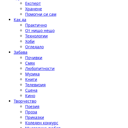
Експерт
Хранене
Помогни си сам
Как да
Практично
От нищо нещо
Технологии
Хоби
Огледало
Забава
Почивки
Смях
Любопитности
Музика
Книги
Телевизия
Сцена
Кино
Творчество
Поезия
Проза
Приказки
Коледен конкурс