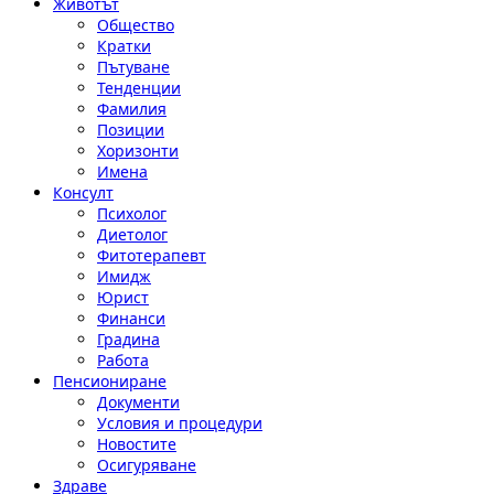
Животът
Общество
Кратки
Пътуване
Тенденции
Фамилия
Позиции
Хоризонти
Имена
Консулт
Психолог
Диетолог
Фитотерапевт
Имидж
Юрист
Финанси
Градина
Работа
Пенсиониране
Документи
Условия и процедури
Новостите
Осигуряване
Здраве