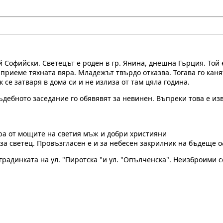
 Софийски. Светецът е роден в гр. Янина, днешна Гърция. Той 
 приеме тяхната вяра. Младежът твърдо отказва. Тогава го каня
 се затваря в дома си и не излиза от там цяла година.
съдебното заседание го обявявят за невинен. Въпреки това е и
ира от мощите на светия мъж и добри християни
за светец. Провъзгласен е и за небесен закрилник на бъдеще 
градинката на ул. "Пиротска "и ул. "Опълченска". Неизброими 