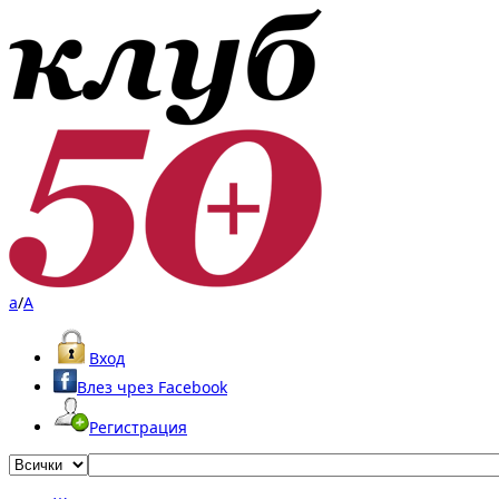
a
/
A
Вход
Влез чрез Facebook
Регистрация