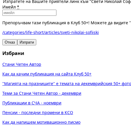
Изпратете на Вашите приятели линк към "Свети Николай Соф
Имейл
*
Препоръчвам тази публикация в Клуб 50+! Можете да видите 
/categories/life-short/articles/sveti-nikolai-sofiiski
Отказ
Изпрати
Избрани
Стани Четен Автор
Как да качим публикация на сайта Клуб 50+
"Магията на празниците" е темата на декемврийския 50+ фот
Теми за Стани Четен Автор - декември
Публикации в СЧА - ноември
Пенсии - последни промени в КСО
Как да напишем мотивационно писмо