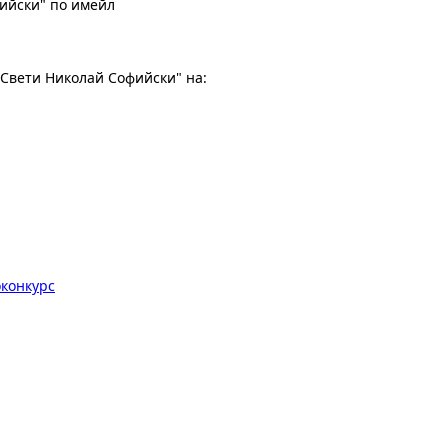
ийски" по имейл
"Свети Николай Софийски" на:
оконкурс