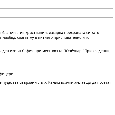
е благочестив християнин, изкарва прехраната си като
т наобяд, слагат му в питието приспивателно и го
зведен извън София при местността "Ючбунар " Три кладенци,
офицери.
се чудесата свързани с тях. Каним всички желаещи да посетат