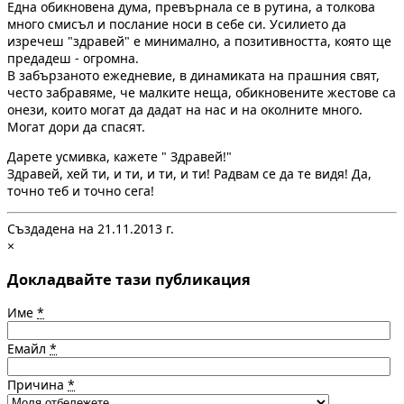
Една обикновена дума, превърнала се в рутина, а толкова
много смисъл и послание носи в себе си. Усилието да
изречеш "здравей" е минимално, а позитивността, която ще
предадеш - огромна.
В забързаното ежедневие, в динамиката на прашния свят,
често забравяме, че малките неща, обикновените жестове са
онези, които могат да дадат на нас и на околните много.
Могат дори да спасят.
Дарете усмивка, кажете " Здравей!"
Здравей, хей ти, и ти, и ти, и ти! Радвам се да те видя! Да,
точно теб и точно сега!
Създадена на 21.11.2013 г.
×
Докладвайте тази публикация
Име
*
Емайл
*
Причина
*