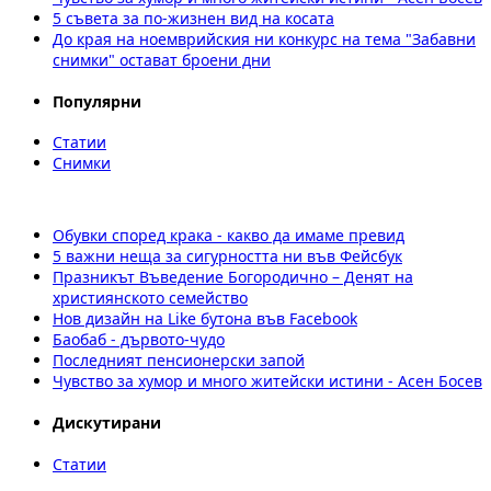
5 съвета за по-жизнен вид на косата
До края на ноемврийския ни конкурс на тема "Забавни
снимки" остават броени дни
Популярни
Статии
Снимки
Обувки според крака - какво да имаме превид
5 важни неща за сигурността ни във Фейсбук
Празникът Въведение Богородично – Денят на
християнското семейство
Нов дизайн на Like бутона във Facebook
Баобаб - дървото-чудо
Последният пенсионерски запой
Чувство за хумор и много житейски истини - Асен Босев
Дискутирани
Статии