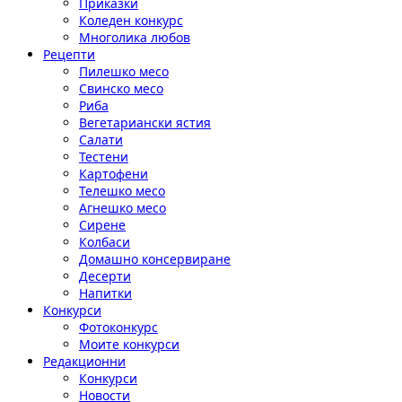
Приказки
Коледен конкурс
Многолика любов
Рецепти
Пилешко месо
Свинско месо
Риба
Вегетариански ястия
Салати
Тестени
Картофени
Телешко месо
Агнешко месо
Сирене
Колбаси
Домашно консервиране
Десерти
Напитки
Конкурси
Фотоконкурс
Моите конкурси
Редакционни
Конкурси
Новости