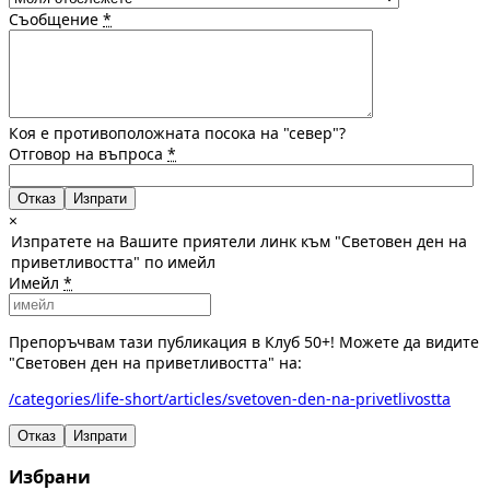
Съобщение
*
Коя е противоположната посока на "север"?
Отговор на въпроса
*
Отказ
×
Изпратете на Вашите приятели линк към "Световен ден на
приветливостта" по имейл
Имейл
*
Препоръчвам тази публикация в Клуб 50+! Можете да видите
"Световен ден на приветливостта" на:
/categories/life-short/articles/svetoven-den-na-privetlivostta
Отказ
Изпрати
Избрани