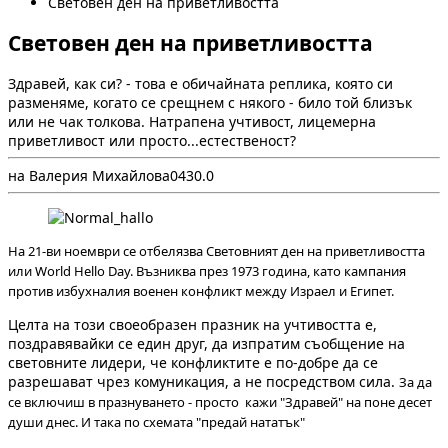
Световен ден на приветливостта
Световен ден на приветливостта
Здравей, как си? - това е обичайната реплика, която си
разменяме, когато се срещнем с някого - било той близък
или не чак толкова. Натрапена учтивост, лицемерна
приветливост или просто...естественост?
на Валерия Михайлова
0
43
0.0
На 21-ви ноември се отбелязва Световният ден на приветливостта
или World Hello Day. Възниква през 1973 година, като кампания
против избухналия военен конфликт между Израел и Египет.
Целта на този своеобразен празник на учтивостта е,
поздравявайки се един друг, да изпратим съобщение на
световните лидери, че конфликтите е по-добре да се
разрешават чрез комуникация, а не посредством сила.
За да
се включиш в празнуването - просто кажи "Здравей" на поне десет
души днес. И така по схемата "предай нататък"