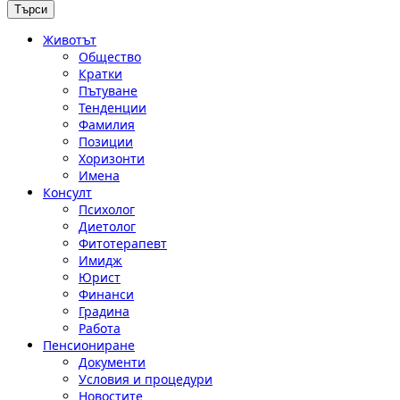
Животът
Общество
Кратки
Пътуване
Тенденции
Фамилия
Позиции
Хоризонти
Имена
Консулт
Психолог
Диетолог
Фитотерапевт
Имидж
Юрист
Финанси
Градина
Работа
Пенсиониране
Документи
Условия и процедури
Новостите