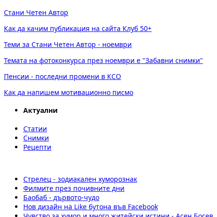
Стани Четен Автор
Как да качим публикация на сайта Клуб 50+
Теми за Стани Четен Автор - ноември
Темата на фотоконкурса през ноември е "Забавни снимки"
Пенсии - последни промени в КСО
Как да напишем мотивационно писмо
Актуални
Статии
Снимки
Рецепти
Стрелец - зодиакален хуморознак
Филмите през почивните дни
Баобаб - дървото-чудо
Нов дизайн на Like бутона във Facebook
Чувство за хумор и много житейски истини - Асен Босев