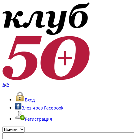
a
/
A
Вход
Влез чрез Facebook
Регистрация