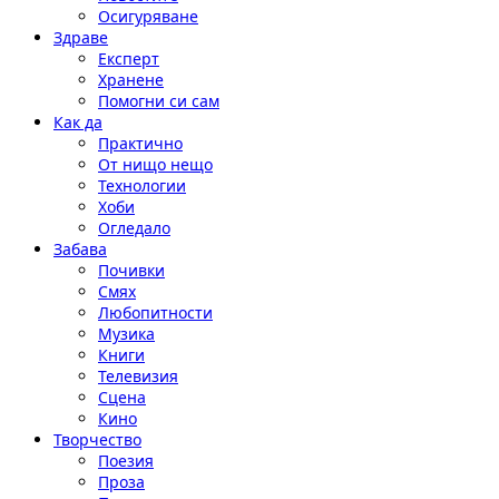
Осигуряване
Здраве
Експерт
Хранене
Помогни си сам
Как да
Практично
От нищо нещо
Технологии
Хоби
Огледало
Забава
Почивки
Смях
Любопитности
Музика
Книги
Телевизия
Сцена
Кино
Творчество
Поезия
Проза