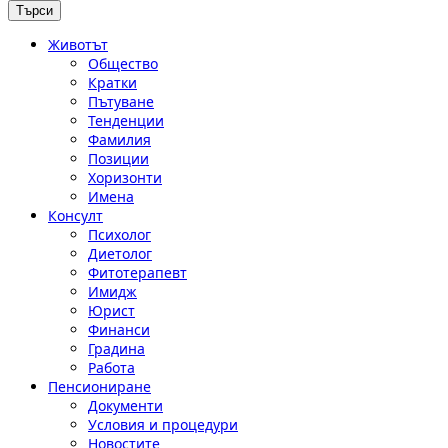
Животът
Общество
Кратки
Пътуване
Тенденции
Фамилия
Позиции
Хоризонти
Имена
Консулт
Психолог
Диетолог
Фитотерапевт
Имидж
Юрист
Финанси
Градина
Работа
Пенсиониране
Документи
Условия и процедури
Новостите