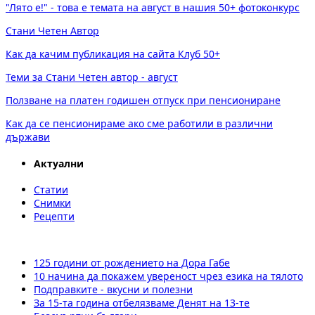
"Лято е!" - това е темата на август в нашия 50+ фотоконкурс
Стани Четен Автор
Как да качим публикация на сайта Клуб 50+
Теми за Стани Четен автор - август
Ползване на платен годишен отпуск при пенсиониране
Как да се пенсионираме ако сме работили в различни
държави
Актуални
Статии
Снимки
Рецепти
125 години от рождението на Дора Габе
10 начина да покажем увереност чрез езика на тялото
Подправките - вкусни и полезни
За 15-та година отбелязваме Денят на 13-те