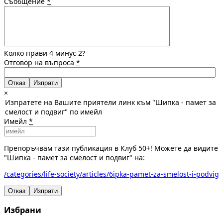
Съобщение
*
Колко прави 4 минус 2?
Отговор на въпроса
*
Отказ
×
Изпратете на Вашите приятели линк към "Шипка - памет за
смелост и подвиг" по имейл
Имейл
*
Препоръчвам тази публикация в Клуб 50+! Можете да видите
"Шипка - памет за смелост и подвиг" на:
/categories/life-society/articles/6ipka-pamet-za-smelost-i-podvig
Отказ
Изпрати
Избрани