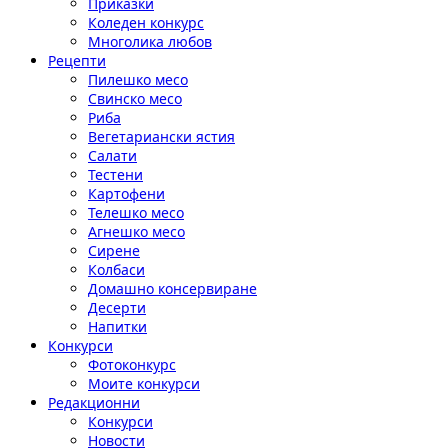
Приказки
Коледен конкурс
Многолика любов
Рецепти
Пилешко месо
Свинско месо
Риба
Вегетариански ястия
Салати
Тестени
Картофени
Телешко месо
Агнешко месо
Сирене
Колбаси
Домашно консервиране
Десерти
Напитки
Конкурси
Фотоконкурс
Моите конкурси
Редакционни
Конкурси
Новости