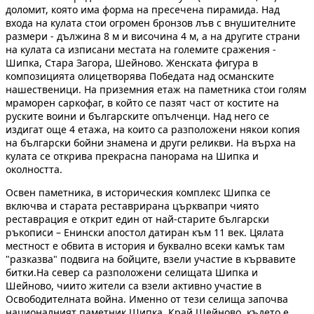
доломит, която има форма на пресечена пирамида. Над
входа на кулата стои огромен бронзов лъв с внушителните
размери - дължина 8 м и височина 4 м, а на другите страни
на кулата са изписани местата на големите сражения -
Шипка, Стара Загора, Шейново. Женската фигура в
композицията олицетворява Победата над османските
нашественици. На приземния етаж на паметника стои голям
мраморен саркофаг, в който се пазят част от костите на
руските воини и българските опълченци. Над него се
издигат още 4 етажа, на които са разположени някои копия
на български бойни знамена и други реликви. На върха на
кулата се открива прекрасна панорама на Шипка и
околността.
Освен паметника, в историческия комплекс Шипка се
включва и старата реставрирана църквапри чиято
реставрация е открит един от най-старите български
ръкописи – Енински апостол датиран към 11 век. Цялата
местност е обвита в история и буквално всеки камък там
"разказва" подвига на бойците, взели участие в кървавите
битки.На север са разположени селищата Шипка и
Шейново, чиито жители са взели активно участие в
Освободителната война. Именно от тези селища започва
националният паметник Шипка. Край Шейново, където е