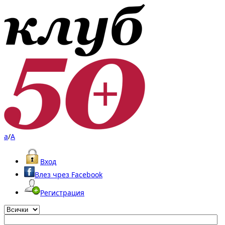
a
/
A
Вход
Влез чрез Facebook
Регистрация