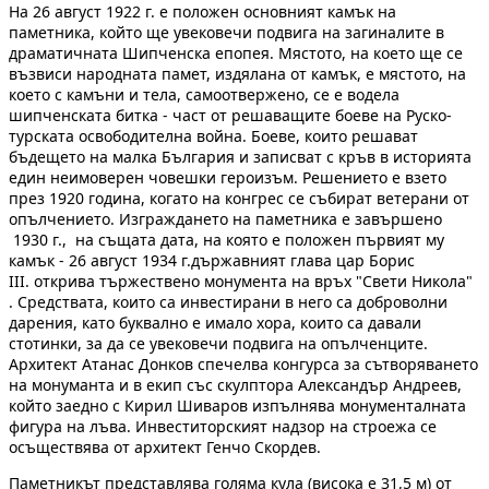
На 26 август 1922 г. е положен основният камък на
паметника, който ще увековечи подвига на загиналите в
драматичната Шипченска епопея. Мястото, на което ще се
възвиси народната памет, издялана от камък, е мястото, на
което с камъни и тела, самоотвержено, се е водела
шипченската битка - част от решаващите боеве на Руско-
турската освободителна война. Боеве, които решават
бъдещето на малка България и записват с кръв в историята
един неимоверен човешки героизъм. Решението е взето
през 1920 година, когато на конгрес се събират ветерани от
опълчението. Изграждането на паметника е завършено
1930 г., на същата дата, на която е положен първият му
камък - 26 август 1934 г.държавният глава цар Борис
III. открива тържествено монумента на връх "Свети Никола"
. Средствата, които са инвестирани в него са доброволни
дарения, като буквално е имало хора, които са давали
стотинки, за да се увековечи подвига на опълченците.
Архитект Атанас Донков спечелва конгурса за сътворяването
на монуманта и в екип със скулптора Александър Андреев,
който заедно с Кирил Шиваров изпълнява монументалната
фигура на лъва. Инвеститорският надзор на строежа се
осъществява от архитект Генчо Скордев.
Паметникът представлява голяма кула (висока е 31,5 м) от