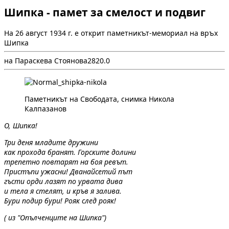
Шипка - памет за смелост и подвиг
На 26 август 1934 г. е открит паметникът-мемориал на връх
Шипка
на Параскева Стоянова
2
82
0.0
Паметникът на Свободата, снимка Никола
Калпазанов
О, Шипка!
Три деня младите дружини
как прохода бранят. Горските долини
трепетно повтарят на боя ревът.
Пристъпи ужасни! Дванайсетий път
гъсти орди лазят по урвата дива
и тела я стелят, и кръв я залива.
Бури подир бури! Рояк след рояк!
( из "Опълченците на Шипка")