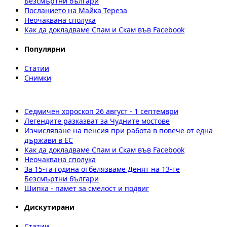
Безсмъртни българи
Посланието на Майка Тереза
Неочаквана сполука
Как да докладваме Спам и Скам във Facebook
Популярни
Статии
Снимки
Седмичен хороскоп 26 август - 1 септември
Легендите разказват за Чудните мостове
Изчисляване на пенсия при работа в повече от една
държави в ЕС
Как да докладваме Спам и Скам във Facebook
Неочаквана сполука
За 15-та година отбелязваме Денят на 13-те
Безсмъртни българи
Шипка - памет за смелост и подвиг
Дискутирани
Статии