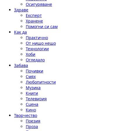
Осигуряване
Здраве
Експерт
Хранене
Помогни си сам
Как да
Практично
От нищо нещо
Технологии
Хоби
Огледало
Забава
Почивки
Смях
Любопитности
Музика
Книги
Телевизия
Сцена
Кино
Творчество
Поезия
Проза