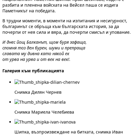
разбита и пленена войската на Вейсел паша се издига
Паметникът на победата.
В трудни моменти, в моменти на изпитания и несигурност,
българинът се обръща към българската история, за да
почерпи от нея сила и вяра, да почерпи смисъл и упование.
И днес йощ Балканът, щом буря зафаща,
спомня тоз ден бурен, шуми и препраща
славата му дивна като някой ек
от урва на урва и от век на век!.
Галерия към публикацията
Снимка Дилян Чернев
Снимка Мариела Челебиева
Шипка, възпроизвеждане на битката, снимка Иван