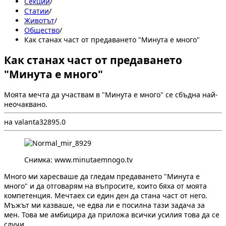
Секции
/
Статии
/
Животът
/
Общество
/
Как станах част от предаването "Минута е много"
Как станах част от предаването
"Минута е много"
Моята мечта да участвам в "Минута е много" се сбъдна най-
неочаквано.
на valanta
3
289
5.0
Снимка: www.minutaemnogo.tv
Много ми харесваше да гледам предаването "Минута е
много" и да отговарям на въпросите, които бяха от моята
компетенция. Мечтаех си един ден да стана част от него.
Мъжът ми казваше, че едва ли е посилна тази задача за
мен. Това ме амбицира да приложа всички усилия това да се
случи.