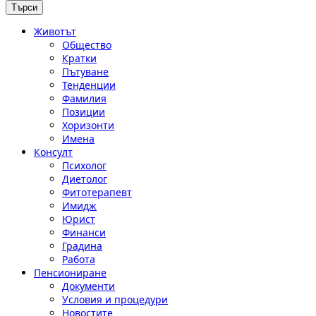
Животът
Общество
Кратки
Пътуване
Тенденции
Фамилия
Позиции
Хоризонти
Имена
Консулт
Психолог
Диетолог
Фитотерапевт
Имидж
Юрист
Финанси
Градина
Работа
Пенсиониране
Документи
Условия и процедури
Новостите