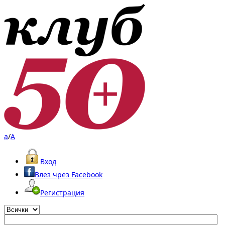
a
/
A
Вход
Влез чрез Facebook
Регистрация