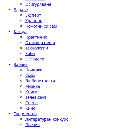
Осигуряване
Здраве
Експерт
Хранене
Помогни си сам
Как да
Практично
От нищо нещо
Технологии
Хоби
Огледало
Забава
Почивки
Смях
Любопитности
Музика
Книги
Телевизия
Сцена
Кино
Творчество
Литературен конкурс
Поезия