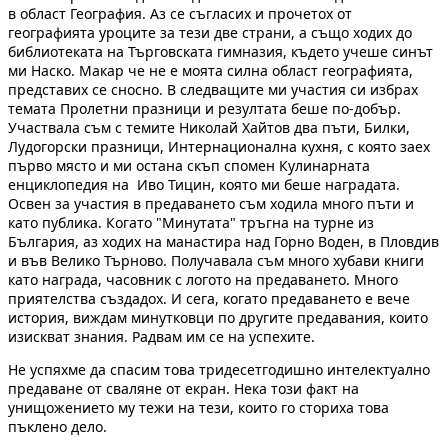
в област География. Аз се съгласих и прочетох от
географията уроците за тези две страни, а също ходих до
библиотеката на Търговската гимназия, където учеше синът
ми Наско. Макар че не е моята силна област географията,
представих се сносно. В следващите ми участия си избрах
темата Пролетни празници и резултата беше по-добър.
Участвала съм с темите Николай Хайтов два пъти, Билки,
Лудогорски празници, Интернационална кухня, с която заех
първо място и ми остана скъп спомен Кулинарната
енциклопедия на Иво Тицин, която ми беше наградата.
Освен за участия в предаването съм ходила много пъти и
като публика. Когато "Минутата" тръгна на турне из
България, аз ходих на манастира над Горно Воден, в Пловдив
и във Велико Търново. Получавала съм много хубави книги
като награда, часовник с логото на предаването. Много
приятелства създадох. И сега, когато предаването е вече
история, виждам минутковци по другите предавания, които
изискват знания. Радвам им се на успехите.
Не успяхме да спасим това тридесетгодишно интелектуално
предаване от сваляне от екран. Нека този факт на
унищожението му тежи на тези, които го сториха това
пъклено дело.