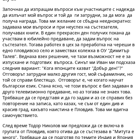
Започнах да изпращам въпроси към участниците с надежда
да излъчат мой въпрос и той да ги затрудни, за да мога да
получа награда. Това ми желание се сбъдна нееднократно:
задаваха мои въпроси и при неуспех на състезателя,
получавах книги. В един прекрасен ден получих покана да
участвам в юбилейно предаване, да задам въпрос на
състезател. Тогава работех в цех за преработка на череши в
едно пловдивско село и замествах колежка в ОУ "Димитър
Талев". Веднаха взех решение, че тази възможност не е за
изпускане и подготвих въпроса. Синът ми Иван ми подсказа
следния вариант: "Кога японците казват "Добър ден!"?"
Отговорът затрудни малко другия гост, мой съфамилник, но
той се справи блестящо. Отговорът е, че когато научат
български език. Стана ясно, че този въпрос е бил задаван в
друго телевизионно предаване, но аз тогава не знаех това.
Трябваше да се представя и да го задам и аз се справих без
повторение на записа, като казах, че съм от един див и
красив град, какъвто наистина е Пловдив. Това ми вдигна
самочувствието.
След време Тодор Николов ми предложи да се включа в
групата от Пловдив, която отива да се състезава в "Митута е
много". Трябваше да се подготвя по темите Индия и Япония