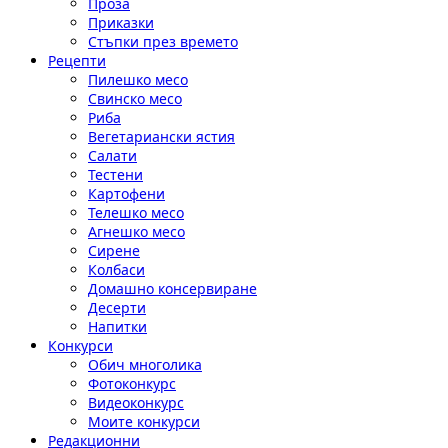
Проза
Приказки
Стъпки през времето
Рецепти
Пилешко месо
Свинско месо
Риба
Вегетариански ястия
Салати
Тестени
Картофени
Телешко месо
Агнешко месо
Сирене
Колбаси
Домашно консервиране
Десерти
Напитки
Конкурси
Обич многолика
Фотоконкурс
Видеоконкурс
Моите конкурси
Редакционни