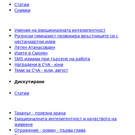
Статии
Снимки
Умения на емоционалната интелигентност
Русенски гимназист провокира връстниците си с
нестандартни идеи
Летен Атанасовден
Идете в Смолян
SMS измама при търсене на работа
Наградени в СЧА - юни
Теми за СЧА - юли, август
Дискутирани
Статии
Таханът - полезна храна
Емоционалната интелигентност и качеството на
живеене
Отражение - роман - първа глава