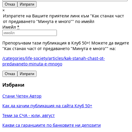
Отказ
×
Изпратете на Вашите приятели линк към "Как станах част
от предаването "Минута е много"" по имейл
Имейл
*
Препоръчвам тази публикация в Клуб 50+! Можете да видите
"Как станах част от предаването "Минута е много"" на:
/categories/life-society/articles/kak-stanah-chast-ot-
predavaneto-minuta-e-mnogo
Отказ
Изпрати
Избрани
Стани Четен Автор
Как да качим публикация на сайта Клуб 50+
Теми за СЧА - юли, август
Какви са гаранциите по банковите ни депозити