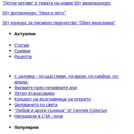
"Летни хитове" е темата на новия 50+ видеоконкурс
50+ фотоконкурс "Нека е лято"
50+ конкурс за писмено творчество "Обич многолика"
Актуални
Статии
Снимки
Рецепти
С целувка - по-щастливи, по-фини, по-сияйни, по-
млади.
Филмите през почивните дни
Летен Атанасовден
Концерт на възглавници на открито
Целуването по света
"Любов и други сънища" от Синтия Суонсън
Наградени в СЧА - юни
Популярни