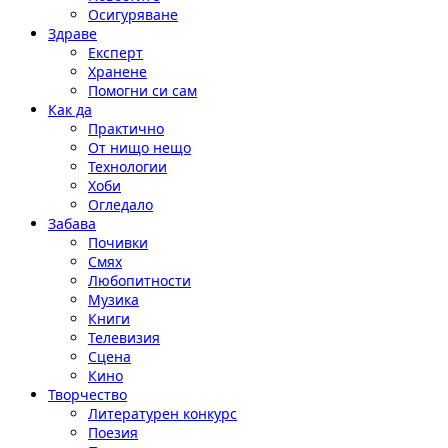
Осигуряване
Здраве
Експерт
Хранене
Помогни си сам
Как да
Практично
От нищо нещо
Технологии
Хоби
Огледало
Забава
Почивки
Смях
Любопитности
Музика
Книги
Телевизия
Сцена
Кино
Творчество
Литературен конкурс
Поезия