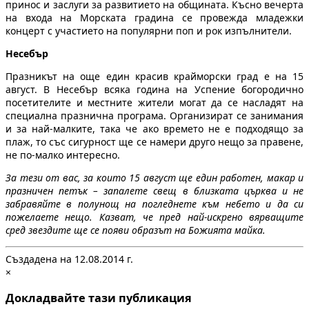
принос и заслуги за развитието на общината. Късно вечерта
на входа на Морската градина се провежда младежки
концерт с участието на популярни поп и рок изпълнители.
Несебър
Празникът на още един красив крайморски град е на 15
август. В Несебър всяка година на Успение богородично
посетителите и местните жители могат да се насладят на
специална празнична програма. Организират се занимания
и за най-малките, така че ако времето не е подходящо за
плаж, то със сигурност ще се намери друго нещо за правене,
не по-малко интересно.
За тези от вас, за които 15 август ще един работен, макар и
празничен петък – запалете свещ в близката църква и не
забравяйте в полунощ на погледнете към небето и да си
пожелаете нещо. Казват, че пред най-искрено вярващите
сред звездите ще се появи образът на Божията майка.
Създадена на 12.08.2014 г.
×
Докладвайте тази публикация