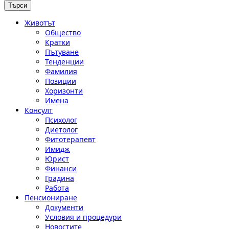
Животът
Общество
Кратки
Пътуване
Тенденции
Фамилия
Позиции
Хоризонти
Имена
Консулт
Психолог
Диетолог
Фитотерапевт
Имидж
Юрист
Финанси
Градина
Работа
Пенсиониране
Документи
Условия и процедури
Новостите