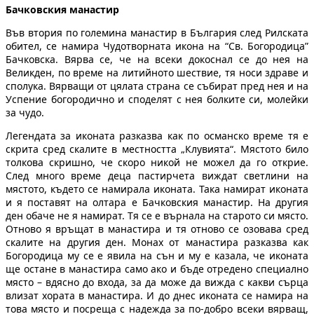
Бачковския манастир
Във втория по големина манастир в България след Рилската
обител, се намира Чудотворната икона на “Св. Богородица”
Бачковска. Вярва се, че на всеки докоснал се до нея на
Великден, по време на литийното шествие, тя носи здраве и
сполука. Вярващи от цялата страна се събират пред нея и на
Успение богородично и споделят с нея болките си, молейки
за чудо.
Легендата за иконата разказва как по османско време тя е
скрита сред скалите в местността „Клувията“. Мястото било
толкова скришно, че скоро никой не можел да го открие.
След много време деца пастирчета виждат светлини на
мястото, където се намирала иконата. Така намират иконата
и я поставят на олтара е Бачковския манастир. На другия
ден обаче не я намират. Тя се е върнала на старото си място.
Отново я връщат в манастира и тя отново се озовава сред
скалите на другия ден. Монах от манастира разказва как
Богородица му се е явила на сън и му е казала, че иконата
ще остане в манастира само ако и бъде отредено специално
място – вдясно до входа, за да може да вижда с какви сърца
влизат хората в манастира. И до днес иконата се намира на
това място и посреща с надежда за по-добро всеки вярващ,