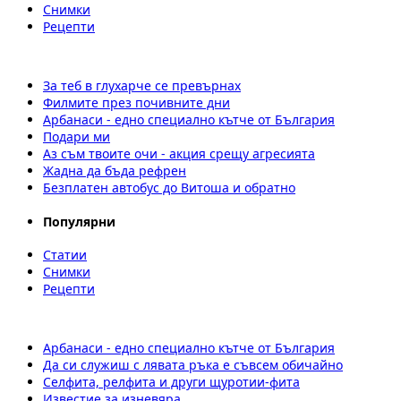
Снимки
Рецепти
За теб в глухарче се превърнах
Филмите през почивните дни
Арбанаси - едно специално кътче от България
Подари ми
Аз съм твоите очи - акция срещу агресията
Жадна да бъда рефрен
Безплатен автобус до Витоша и обратно
Популярни
Статии
Снимки
Рецепти
Арбанаси - едно специално кътче от България
Да си служиш с лявата ръка е съвсем обичайно
Селфита, релфита и други щуротии-фита
Известие за изневяра