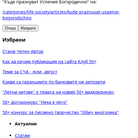
"Къде празнуват Успение Богородично" на:
/categories/life-society/articles/kude-praznuvat-uspenie-
bogorodichno
Отказ
Изпрати
Избрани
Стани Четен Автор
Как да качим публикация на сайта Клуб 50+
Теми за СЧА - юли, август
Какви са гаранциите по банковите ни депозити
"Летни хитове" е темата на новия 50+ видеоконкурс
50+ фотоконкурс "Нека е лято"
50+ конкурс за писмено творчество "Обич многолика"
Актуални
Статии