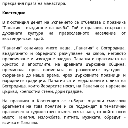
прекрачил прага на манастира.
Кюстендил
В Кюстендил денят на Успението се отбелязва с празника
“Панагия - въздигане на хляба”. Той е празник, свързан с
духовната култура на православното население от
кюстендилския край.
“Панагия” означава много неща. „Панагия“ е Богородица,
въздигането и обредното разчупване на хляба, неговото
преломяване и изяждане заедно. Панагия е практиката на
Христос и апостолите, на древната църковна община,
преминала през времената и различните култури -
съхранена до наше време, чрез църковните празници и
народните традиции. Панагия са и медалъоните с лика на
Богородица, които йерарсите носят, на Панагия са наречени
църкви, крепостни стени, дори градове.
На празника в Кюстендил се събират отделни смислови
фрагменти на това понятие и се подреждат в тематичен
празничен и художествен пъзел, всяка част, от който носи
името Панагия. Изложбата, питите, музиката, обредът –
всичко е Панагия.