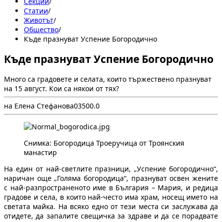
Секции
/
Статии
/
Животът
/
Общество
/
Къде празнуват Успение Богородично
Къде празнуват Успение Богородично
Много са градовете и селата, които тържествено празнуват
на 15 август. Кои са някои от тях?
на Елена Стефанова
0
350
0.0
Снимка: Богородица Троеручица от Троянския
манастир
На един от най-светлите празници, „Успение богородично“,
наричан още „Голяма богородица“, празнуват освен жените
с най-разпространеното име в България – Мария, и редица
градове и села, в които най-често има храм, носещ името на
светата майка. На всяко едно от тези места си заслужава да
отидете, да запалите свещичка за здраве и да се порадвате