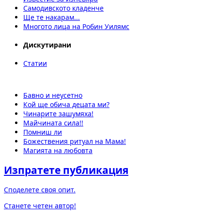
Самодивското кладенче
Ще те накарам...
Многото лица на Робин Уилямс
Дискутирани
Статии
Бавно и неусетно
Кой ще обича децата ми?
Чинарите зашумяха!
Майчината сила!!
Помниш ли
Божествения ритуал на Мама!
Магията на любовта
Изпратете публикация
Споделете своя опит.
Станете четен автор!