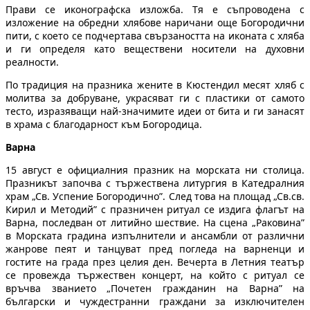
Прави се иконографска изложба. Тя е съпроводена с
изложение на обредни хлябове наричани още Богородични
пити, с което се подчертава свързаността на иконата с хляба
и ги определя като веществени носители на духовни
реалности.
По традиция на празника жените в Кюстендил месят хляб с
молитва за добруване, украсяват ги с пластики от самото
тесто, изразяващи най-значимите идеи от бита и ги занасят
в храма с благодарност към Богородица.
Варна
15 август е официалния празник на морската ни столица.
Празникът започва с тържествена литургия в Катедралния
храм „Св. Успение Богородично”. След това на площад „Св.св.
Кирил и Методий” с празничен ритуал се издига флагът на
Варна, последван от литийно шествие. На сцена „Раковина”
в Морската градина изпълнители и ансамбли от различни
жанрове пеят и танцуват пред погледа на варненци и
гостите на града през целия ден. Вечерта в Летния театър
се провежда тържествен концерт, на който с ритуал се
връчва званието „Почетен гражданин на Варна” на
български и чуждестранни граждани за изключителен