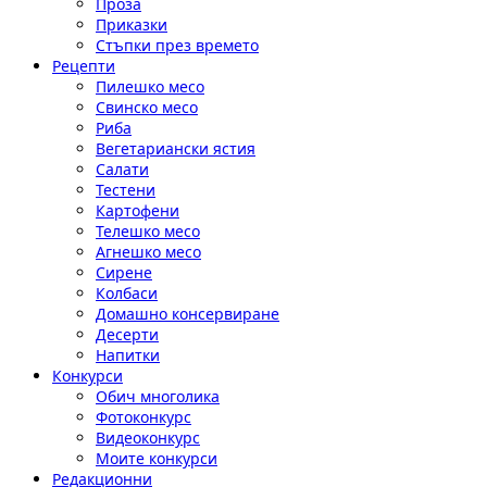
Проза
Приказки
Стъпки през времето
Рецепти
Пилешко месо
Свинско месо
Риба
Вегетариански ястия
Салати
Тестени
Картофени
Телешко месо
Агнешко месо
Сирене
Колбаси
Домашно консервиране
Десерти
Напитки
Конкурси
Обич многолика
Фотоконкурс
Видеоконкурс
Моите конкурси
Редакционни