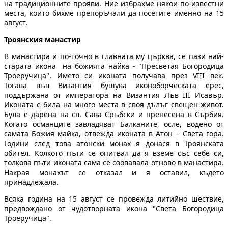
на традиционните прояви. Ние избрахме някои по-известни
места, които бихме препоръчали да посетите именно на 15
август.
Троянския манастир
В манастира и по-точно в главната му църква, се пази най-
старата икона на божията найка - "Пресветая Богородица
Троеручица". Името си иконата получава през VIII век.
Тогава във Византия бушува иконоборческата ерес,
поддържана от императора на Византия Лъв III Исавър.
Иконата е била на много места в своя дълъг свещен живот.
Була е дарена на св. Сава Сръбски и пренесена в Сърбия.
Когато османците завладяват Балканите, осле, водено от
самата Божия майка, отвежда иконата в Атон – Света гора.
Години след това атонски монах я донася в Троянската
обител. Колкото пъти се опитвал да я вземе със себе си,
толкова пъти иконата сама се озовавала отново в манастира.
Накрая монахът се отказал и я оставил, където
принадлежала.
Всяка година на 15 август се провежда литийно шествие,
предвождано от чудотворната икона "Света Богородица
Троеручица".