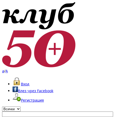
a
/
A
Вход
Влез чрез Facebook
Регистрация