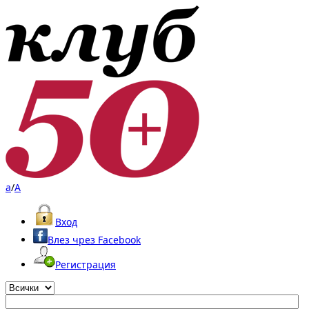
a
/
A
Вход
Влез чрез Facebook
Регистрация