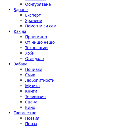
Осигуряване
Здраве
Експерт
Хранене
Помогни си сам
Как да
Практично
От нищо нещо
Технологии
Хоби
Огледало
Забава
Почивки
Смях
Любопитности
Музика
Книги
Телевизия
Сцена
Кино
Творчество
Поезия
Проза