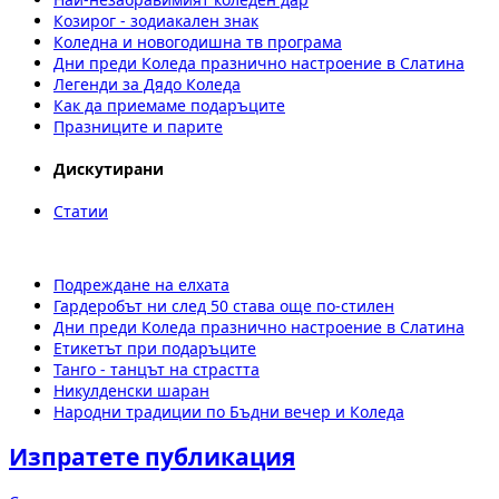
Козирог - зодиакален знак
Коледна и новогодишна тв програма
Дни преди Коледа празнично настроение в Слатина
Легенди за Дядо Коледа
Как да приемаме подаръците
Празниците и парите
Дискутирани
Статии
Подреждане на елхата
Гардеробът ни след 50 става още по-стилен
Дни преди Коледа празнично настроение в Слатина
Етикетът при подаръците
Танго - танцът на страстта
Никулденски шаран
Народни традиции по Бъдни вечер и Коледа
Изпратете публикация