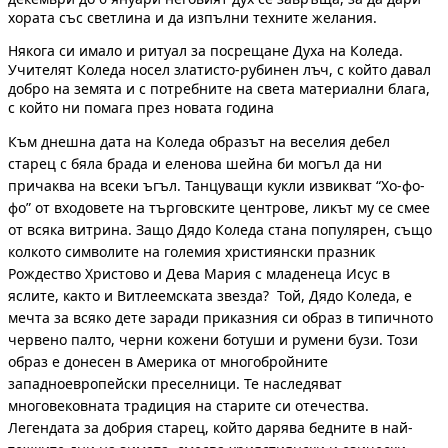
хората със светлина и да изпълни техните желания.
Някога си имало и ритуал за посрещане Духа на Коледа.
Учителят Коледа носел златисто-рубинен лъч, с който давал
добро на земята и с потребните на света материални блага,
с който ни помага през новата година
Към днешна дата на Коледа образът на веселия дебел
старец с бяла брада и еленова шейна би могъл да ни
причаква на всеки ъгъл. Танцуващи кукли извикват “Хо-фо-
фо” от входовете на търговските центрове, ликът му се смее
от всяка витрина. Защо Дядо Коледа стана популярен, също
колкото символите на големия християнски празник
Рождество Христово и Дева Мария с младенеца Исус в
яслите, както и Витлеемската звезда? Той, Дядо Коледа, е
мечта за всяко дете заради приказния си образ в типичното
червено палто, черни кожени ботуши и румени бузи. Този
образ е донесен в Америка от многобройните
западноевропейски преселници. Те наследяват
многовековната традиция на старите си отечества.
Легендата за добрия старец, който дарява бедните в най-