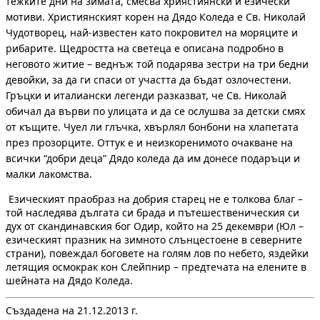
тежките дни на зимата, смесва хриястиянски и езически
мотиви. Християнският корен на Дядо Коледа е Св. Николай
Чудотворец, най-известен като покровител на моряците и
рибарите. Щедростта на светеца е описана подробно в
неговото житие – веднъж той подарява зестри на три бедни
девойки, за да ги спаси от участта да бъдат озлочестени.
Гръцки и италиански легенди разказват, че Св. Николай
обичал да върви по улицата и да се ослушва за детски смях
от къщите. Чуел ли глъчка, хвърлял бонбони на хлапетата
през прозорците. Оттук е и неизкоренимото очакване на
всички “добри деца” Дядо коледа да им донесе подаръци и
малки лакомства.
Езическият праобраз на добрия старец не е толкова благ –
той наследява дългата си брада и пътешественическия си
дух от скандинавския бог Одир, който на 25 декември (Юл –
езическият празник на зимното слънцестоене в северните
страни), повеждал боговете на голям лов по небето, яздейки
летящия осмокрак кон Слейпнир – предтечата на елените в
шейната на Дядо Коледа.
Създадена на 21.12.2013 г.