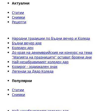
Актуални
Статии
Снимки
Рецепти
Народни традиции по Бъдни вечер и Коледа
Бъдни вечер иде
Коледен ден
До края на декемврийския ни конкурс на тема
"Магията на празниците" остават броени дни
Най-незабравимият коледен дар
Козирог - зодиакален знак
Легенди за Дядо Коледа
Популярни
Статии
Снимки
Най-незабравимият коледен дар