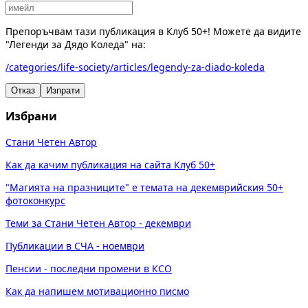
Препоръчвам тази публикация в Клуб 50+! Можете да видите
"Легенди за Дядо Коледа" на:
/categories/life-society/articles/legendy-za-diado-koleda
Отказ
Изпрати
Избрани
Стани Четен Автор
Как да качим публикация на сайта Клуб 50+
"Магията на празниците" е темата на декемврийския 50+
фотоконкурс
Теми за Стани Четен Автор - декември
Публикации в СЧА - ноември
Пенсии - последни промени в КСО
Как да напишем мотивационно писмо