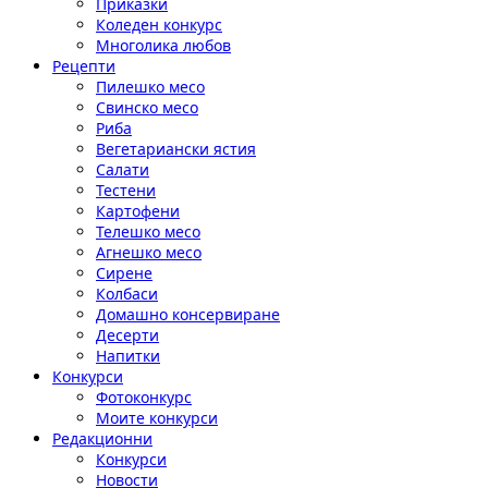
Приказки
Коледен конкурс
Многолика любов
Рецепти
Пилешко месо
Свинско месо
Риба
Вегетариански ястия
Салати
Тестени
Картофени
Телешко месо
Агнешко месо
Сирене
Колбаси
Домашно консервиране
Десерти
Напитки
Конкурси
Фотоконкурс
Моите конкурси
Редакционни
Конкурси
Новости