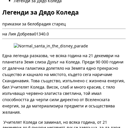
Легенди за Дядо Коледа
Легенди за Дядо Коледа
приказки за белобрадия старец
на Лия Добрева
0
134
0.0
Една легенда разказва, че всяка година на 21 декември на
планетата Земя слиза Духът на Коледа. Преди 90 000 години
от далечна галактика долетяло на Земята едно прекрасно
същество и кацнало на мястото, където сега наричаме
Скандинавия. Това същество, изпълнено с жизнена енергия,
бил Учителят Коледа. Висок, слаб и много красив, с тяло
излъчващо червено-златиста светлина, той имал
способността да черпи сили директно от Вселенската
енергия, за да материализира предмети и осъществява
желания.
Учителят Коледа си заминал, но всяка година, от 21
декември до 6 януари неговият дух се завръща, за да дари