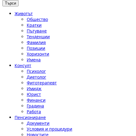
Животът
Общество
Кратки
Пътуване
Тенденции
Фамилия
Позиции
Хоризонти
Имена
Консулт
Психолог
Диетолог
Фитотерапевт
Имидж
Юрист
Финанси
Градина
Работа
Пенсиониране
Документи
Условия и процедури
Новостите