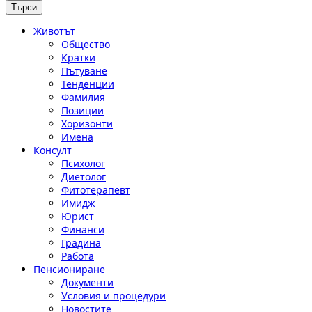
Животът
Общество
Кратки
Пътуване
Тенденции
Фамилия
Позиции
Хоризонти
Имена
Консулт
Психолог
Диетолог
Фитотерапевт
Имидж
Юрист
Финанси
Градина
Работа
Пенсиониране
Документи
Условия и процедури
Новостите