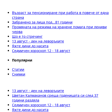
Възраст за пенсиониране при работа в повече от една
страна
Забранено за лица под...81 години
Промяната на режима на хранене помага при лениви
черва
Що е то стречинг
13 август - ден на леворъките
Яжте дини до насита
Седмичен хороскоп 12 - 18 август
Популярни
Статии
Снимки
13 август - ден на леворъките
Цветан Калмаканов среща годеницата си след 37
години раздяла
Седмичен хороскоп 12 - 18 август
Яжте дини до насита