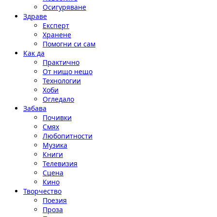
Осигуряване
Здраве
Експерт
Хранене
Помогни си сам
Как да
Практично
От нищо нещо
Технологии
Хоби
Огледало
Забава
Почивки
Смях
Любопитности
Музика
Книги
Телевизия
Сцена
Кино
Творчество
Поезия
Проза