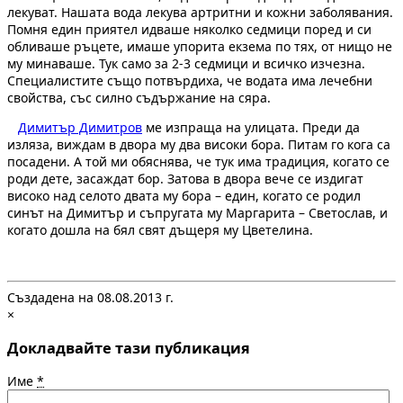
лекуват. Нашата вода лекува артритни и кожни заболявания.
Помня един приятел идваше няколко седмици поред и си
обливаше ръцете, имаше упорита екзема по тях, от нищо не
му минаваше. Тук само за 2-3 седмици и всичко изчезна.
Специалистите също потвърдиха, че водата има лечебни
свойства, със силно съдържание на сяра.
Димитър Димитров
ме изпраща на улицата. Преди да
изляза, виждам в двора му два високи бора. Питам го кога са
посадени. А той ми обяснява, че тук има традиция, когато се
роди дете, засаждат бор. Затова в двора вече се издигат
високо над селото двата му бора – един, когато се родил
синът на Димитър и съпругата му Маргарита – Светослав, и
когато дошла на бял свят дъщеря му Цветелина.
Създадена на 08.08.2013 г.
×
Докладвайте тази публикация
Име
*