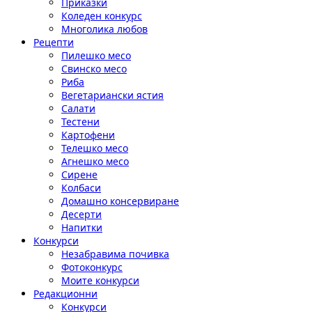
Приказки
Коледен конкурс
Многолика любов
Рецепти
Пилешко месо
Свинско месо
Риба
Вегетариански ястия
Салати
Тестени
Картофени
Телешко месо
Агнешко месо
Сирене
Колбаси
Домашно консервиране
Десерти
Напитки
Конкурси
Незабравима почивка
Фотоконкурс
Моите конкурси
Редакционни
Конкурси