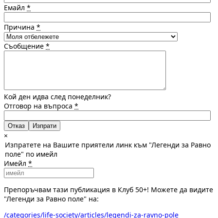
Емайл
*
Причина
*
Съобщение
*
Кой ден идва след понеделник?
Отговор на въпроса
*
Отказ
×
Изпратете на Вашите приятели линк към "Легенди за Равно
поле" по имейл
Имейл
*
Препоръчвам тази публикация в Клуб 50+! Можете да видите
"Легенди за Равно поле" на:
/categories/life-society/articles/legendi-za-ravno-pole