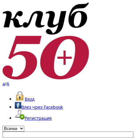
a
/
A
Вход
Влез чрез Facebook
Регистрация