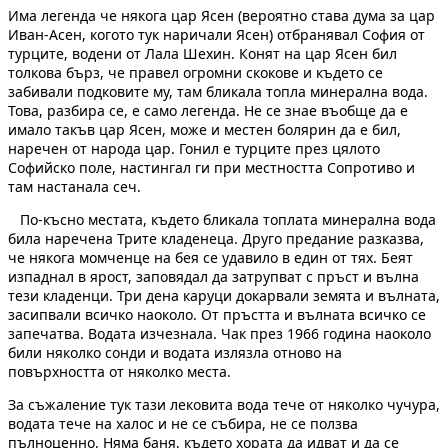
Има легенда че някога цар Ясен (вероятно става дума за цар
Иван-Асен, когото тук наричали Ясен) отбранявал София от
турците, водени от Лала Шехин. Конят на цар Ясен бил
толкова бърз, че правел огромни скокове и където се
забивали подковите му, там бликала топла минерална вода.
Това, разбира се, е само легенда. Не се знае въобще да е
имало такъв цар Ясен, може и местен болярин да е бил,
наречен от народа цар. Гонил е турците през цялото
Софийско поле, настингал ги при местността Сопротиво и
там настанала сеч.
По-късно местата, където бликала топлата минерална вода
била наречена Трите кладенеца. Друго предание разказва,
че някога момченце на бея се удавило в един от тях. Беят
изпаднал в ярост, заповядал да затрупват с пръст и вълна
тези кладенци. Три дена каруци докарвали земята и вълната,
засипвали всичко наоколо. От пръстта и вълната всичко се
запечатва. Водата изчезнала. Чак през 1966 година наоколо
били няколко сонди и водата излязла отново на
повърхността от няколко места.
За съжаление тук тази лековита вода тече от няколко чучура,
водата тече на халос и не се събира, не се ползва
пълноценно. Няма баня, където хората да идват и да се