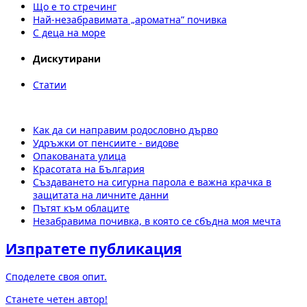
Що е то стречинг
Най-незабравимата „ароматна” почивка
С деца на море
Дискутирани
Статии
Как да си направим родословно дърво
Удръжки от пенсиите - видове
Опакованата улица
Красотата на България
Създаването на сигурна парола е важна крачка в
защитата на личните данни
Пътят към облаците
Незабравима почивка, в която се сбъдна моя мечта
Изпратете публикация
Споделете своя опит.
Станете четен автор!