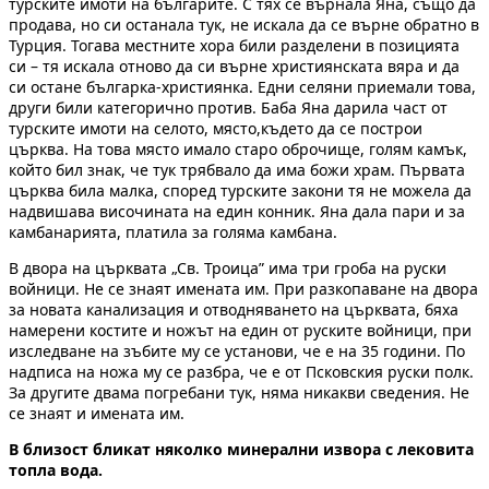
турските имоти на българите. С тях се върнала Яна, също да
продава, но си останала тук, не искала да се върне обратно в
Турция. Тогава местните хора били разделени в позицията
си – тя искала отново да си върне християнската вяра и да
си остане българка-християнка. Едни селяни приемали това,
други били категорично против. Баба Яна дарила част от
турските имоти на селото, място,където да се построи
църква. На това място имало старо оброчище, голям камък,
който бил знак, че тук трябвало да има божи храм. Първата
църква била малка, според турските закони тя не можела да
надвишава височината на един конник. Яна дала пари и за
камбанарията, платила за голяма камбана.
В двора на църквата „Св. Троица” има три гроба на руски
войници. Не се знаят имената им. При разкопаване на двора
за новата канализация и отводняването на църквата, бяха
намерени костите и ножът на един от руските войници, при
изследване на зъбите му се установи, че е на 35 години. По
надписа на ножа му се разбра, че е от Псковския руски полк.
За другите двама погребани тук, няма никакви сведения. Не
се знаят и имената им.
В близост бликат няколко минерални извора с лековита
топла вода.