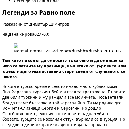
Легенди за Равно поле
Легенди за Равно поле
Разказани от Димитър Димитров
на Дана Кирова
0
277
0.0
Тъй като поводът да се посети това село и да се пише за
него са летните му празници, във всяка от църквите или
в землището има оставени стари следи от случвалото се
някога.
Някога в турско време в селото имало много хубава мома
Яна. Харесал я турският бей и я взел за трета жена. Първите
две били туркини и му раждали все момичета. Посъветвали
бея да вземе българка и той харесал Яна. Тя му родила две
момчета-близнаци Сергин и Серсегин. Но дошло
Освобождението, единият от синовете паднал убит в
боевете. Турците се изселили оттук, върнали се в Турция. Но
след две години изпратили адвокати да разпродават