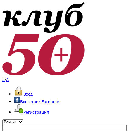
a
/
A
Вход
Влез чрез Facebook
Регистрация