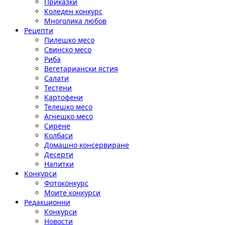
Приказки
Коледен конкурс
Многолика любов
Рецепти
Пилешко месо
Свинско месо
Риба
Вегетариански ястия
Салати
Тестени
Картофени
Телешко месо
Агнешко месо
Сирене
Колбаси
Домашно консервиране
Десерти
Напитки
Конкурси
Фотоконкурс
Моите конкурси
Редакционни
Конкурси
Новости