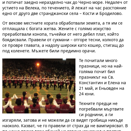
и потичат заедно неразделно чак до Черно море. Недалеч от
устието на Велека, по течението, й лежат на час разстояние
едно от друго две странджански села – Кости и Бродилово.
От векове местните хората обработвали земята, а тя им се
отплащала с богата жетва. Жените с голямо изкуство
преработвали конопа, тъчейки от него дебел плат, който
боядисвали. Правели от сукмани – отгоре тесни, колкото да
се провре главата, а надолу широки като кошер, стигащ до
под коленете. Мъжете били предимно орачи.
Те почитали много
празници, но на най-
голяма почит бил
празникът на Св.
Константин и Елена на
21 май, и Еньовден на
24 юни.
Техните предци не
погребвали мъртвите
си роднини, а ги
изгаряли, затова и не можели да се видят гробища никъде
наоколо. Казват, че го правели от страх да не вампирясват. В