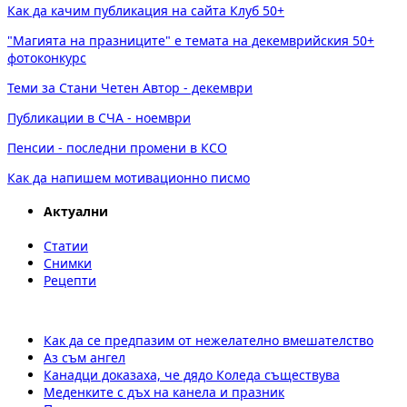
Как да качим публикация на сайта Клуб 50+
"Магията на празниците" е темата на декемврийския 50+
фотоконкурс
Теми за Стани Четен Автор - декември
Публикации в СЧА - ноември
Пенсии - последни промени в КСО
Как да напишем мотивационно писмо
Актуални
Статии
Снимки
Рецепти
Как да се предпазим от нежелателно вмешателство
Аз съм ангел
Канадци доказаха, че дядо Коледа съществува
Меденките с дъх на канела и празник