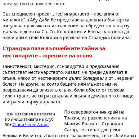
наследство на човечеството.
Със специален проект „Нестинарството – послания от
миналото" в Абу Даби бе представена древната българска
ритуална практика на изпълнение на обреден танц върху
жарава в деня на Св. Св. Константин и Елена, запазена до
наши дни в село Българи в региона на Странджа планина.
Странджа пази вълшебните тайни за
нестинарите – жреците на огъня
Тайнственост, мистерия, ясновидство и предсказания
съпътстват нестинарството. Казват, че преди да влязат в
огъня, някои от нестинарките дълго боледували от „нервна"
болест. На други, на които бащите или мъжете им не
разрешавали да влизат в огъня, били обзети от толкова
силен транс, че си разхвърляли огъня в домашното огнище
и играели върху жаравата.
По североизточния край на
Този материал е изпратен
Тракия, из разклоненията на
по инициативата на Клуб
Малкия Балкан – Странджа-
50+
Стани Четен Автор
Сакар, се стичат две реки –
Велика и Величка. И като текат раздалечено, те се сближават