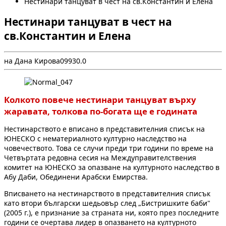
Нестинари танцуват в чест на св.Константин и Елена
Нестинари танцуват в чест на
св.Константин и Елена
на Дана Кирова
0
993
0.0
Колкото повече нестинари танцуват върху
жаравата, толкова по-богата ще е годината
Н
естинарството е вписано в представителния списък на
ЮНЕСКО с нематериалното културно наследство на
човечеството. Това се случи преди три години по време на
Четвъртата редовна сесия на Междуправителствения
комитет на ЮНЕСКО за опазване на културното наследство в
Абу Даби, Обединени Арабски Емирства.
Вписването на нестинарството в представителния списък
като втори български шедьовър след „Бистришките баби"
(2005 г.), е признание за страната ни, която през последните
години се очертава лидер в опазването на културното