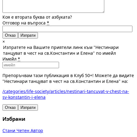
Коя е втората буква от азбуката?
Отговор на въпроса
*
Отказ
×
Изпратете на Вашите приятели линк към "Нестинари
танцуват в чест на св.Константин и Елена" по имейл
Имейл
*
Препоръчвам тази публикация в Клуб 50+! Можете да видите
"Нестинари танцуват в чест на св.Константин и Елена" на:
/categories/life-society/articles/nestinari-tancuvat-v-chest-na-
sv-konstantin-i-elena
Отказ
Изпрати
Избрани
Стани Четен Автор