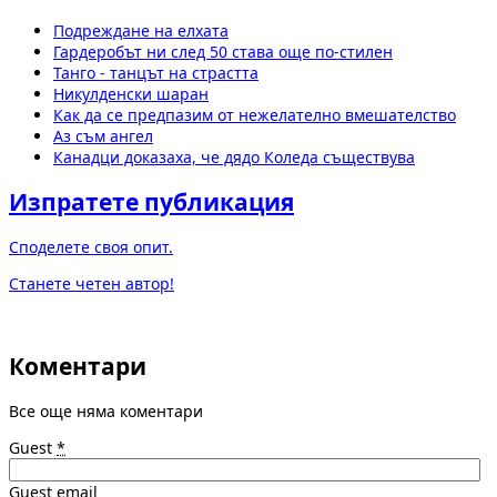
Подреждане на елхата
Гардеробът ни след 50 става още по-стилен
Танго - танцът на страстта
Никулденски шаран
Как да се предпазим от нежелателно вмешателство
Аз съм ангел
Канадци доказаха, че дядо Коледа съществува
Изпратете публикация
Споделете своя опит.
Станете четен автор!
Коментари
Все още няма коментари
Guest
*
Guest email