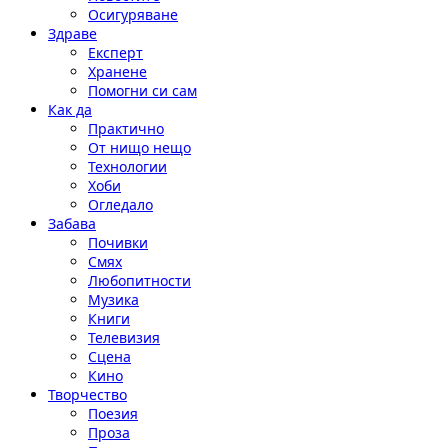
Осигуряване
Здраве
Експерт
Хранене
Помогни си сам
Как да
Практично
От нищо нещо
Технологии
Хоби
Огледало
Забава
Почивки
Смях
Любопитности
Музика
Книги
Телевизия
Сцена
Кино
Творчество
Поезия
Проза