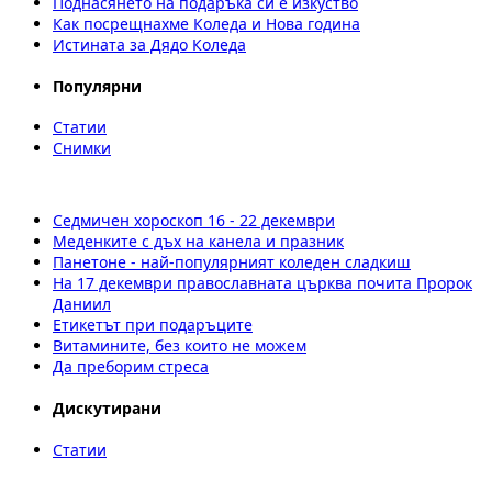
Поднасянето на подаръка си е изкуство
Как посрещнахме Коледа и Нова година
Истината за Дядо Коледа
Популярни
Статии
Снимки
Седмичен хороскоп 16 - 22 декември
Меденките с дъх на канела и празник
Панетоне - най-популярният коледен сладкиш
На 17 декември православната църква почита Пророк
Даниил
Етикетът при подаръците
Витамините, без които не можем
Да преборим стреса
Дискутирани
Статии