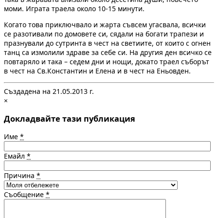
моми. Играта траела около 10-15 минути.
Когато това приключвало и жарта съвсем угасвала, всички
се разотивали по домовете си, сядали на богати трапези и
празнували до сутринта в чест на светиите, от които с огнен
танц са измолили здраве за себе си. На другия ден всичко се
повтаряло и така – седем дни и нощи, докато траел съборът
в чест на Св.Константин и Елена и в чест на Еньовден.
Създадена на 21.05.2013 г.
×
Докладвайте тази публикация
Име
*
Емайл
*
Причина
*
Съобщение
*