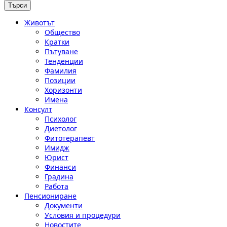
Животът
Общество
Кратки
Пътуване
Тенденции
Фамилия
Позиции
Хоризонти
Имена
Консулт
Психолог
Диетолог
Фитотерапевт
Имидж
Юрист
Финанси
Градина
Работа
Пенсиониране
Документи
Условия и процедури
Новостите