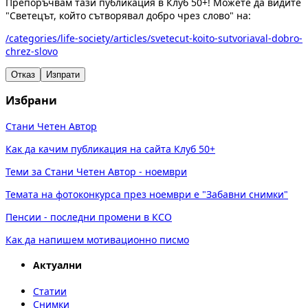
Препоръчвам тази публикация в Клуб 50+! Можете да видите
"Светецът, който сътворявал добро чрез слово" на:
/categories/life-society/articles/svetecut-koito-sutvoriaval-dobro-
chrez-slovo
Отказ
Изпрати
Избрани
Стани Четен Автор
Как да качим публикация на сайта Клуб 50+
Теми за Стани Четен Автор - ноември
Темата на фотоконкурса през ноември е "Забавни снимки"
Пенсии - последни промени в КСО
Как да напишем мотивационно писмо
Актуални
Статии
Снимки