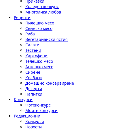
Приказки
Коледен конкурс
Многолика любов
Рецепти
Пилешко месо
Свинско месо
Риба
Вегетариански ястия
Салати
Тестени
Картофени
Телешко месо
Агнешко месо
Сирене
Колбаси
Домашно консервиране
Десерти
Напитки
Конкурси
Фотоконкурс
Моите конкурси
Редакционни
Конкурси
Новости