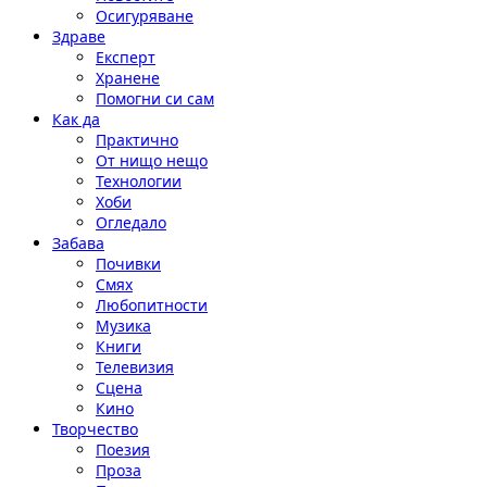
Осигуряване
Здраве
Експерт
Хранене
Помогни си сам
Как да
Практично
От нищо нещо
Технологии
Хоби
Огледало
Забава
Почивки
Смях
Любопитности
Музика
Книги
Телевизия
Сцена
Кино
Творчество
Поезия
Проза