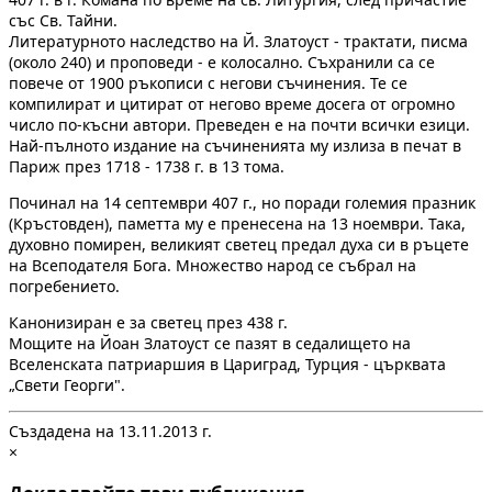
със Св. Тайни.
Литературното наследство на Й. Златоуст - трактати, писма
(около 240) и проповеди - е колосално. Съхранили са се
повече от 1900 ръкописи с негови съчинения. Те се
компилират и цитират от негово време досега от огромно
число по-късни автори. Преведен е на почти всички езици.
Най-пълното издание на съчиненията му излиза в печат в
Париж през 1718 - 1738 г. в 13 тома.
Починал на 14 септември 407 г., но поради големия празник
(Кръстовден), паметта му е пренесена на 13 ноември. Така,
духовно помирен, великият светец предал духа си в ръцете
на Всеподателя Бога. Множество народ се събрал на
погребението.
Канонизиран е за светец през 438 г.
Мощите на Йоан Златоуст се пазят в седалището на
Вселенската патриаршия в Цариград, Турция - църквата
„Свети Георги".
Създадена на 13.11.2013 г.
×