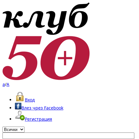
a
/
A
Вход
Влез чрез Facebook
Регистрация