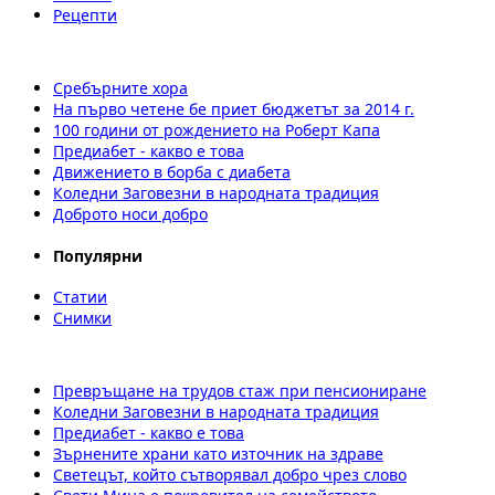
Рецепти
Сребърните хора
На първо четене бе приет бюджетът за 2014 г.
100 години от рождението на Роберт Капа
Предиабет - какво е това
Движението в борба с диабета
Коледни Заговезни в народната традиция
Доброто носи добро
Популярни
Статии
Снимки
Превръщане на трудов стаж при пенсиониране
Коледни Заговезни в народната традиция
Предиабет - какво е това
Зърнените храни като източник на здраве
Светецът, който сътворявал добро чрез слово