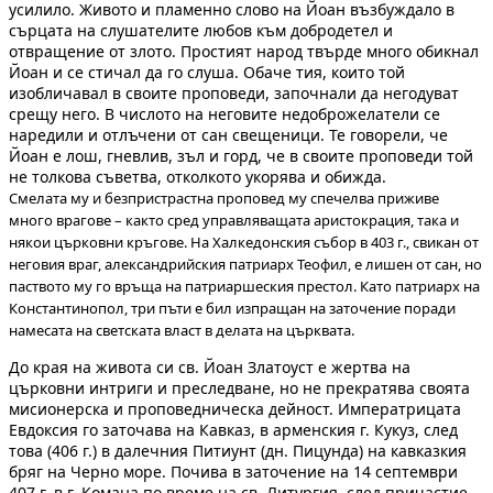
усилило. Живото и пламенно слово на Йоан възбуждало в
сърцата на слушателите любов към добродетел и
отвращение от злото. Простият народ твърде много обикнал
Йоан и се стичал да го слуша. Обаче тия, които той
изобличавал в своите проповеди, започнали да негодуват
срещу него. В числото на неговите недоброжелатели се
наредили и отлъчени от сан свещеници. Те говорели, че
Йоан е лош, гневлив, зъл и горд, че в своите проповеди той
не толкова съветва, отколкото укорява и обижда.
Смелата му и безпристрастна проповед му спечелва приживе
много врагове – както сред управляващата аристокрация, така и
някои църковни кръгове. На Халкедонския събор в 403 г., свикан от
неговия враг, александрийския патриарх Теофил, е лишен от сан, но
паството му го връща на патриаршеския престол. Като патриарх на
Константинопол, три пъти е бил изпращан на заточение поради
намесата на светската власт в делата на църквата.
До края на живота си св. Йоан Златоуст е жертва на
църковни интриги и преследване, но не прекратява своята
мисионерска и проповедническа дейност. Императрицата
Евдоксия го заточава на Кавказ, в арменския г. Кукуз, след
това (406 г.) в далечния Питиунт (дн. Пицунда) на кавказкия
бряг на Черно море. Почива в заточение на 14 септември
407 г. в г. Комана по време на св. Литургия, след причастие