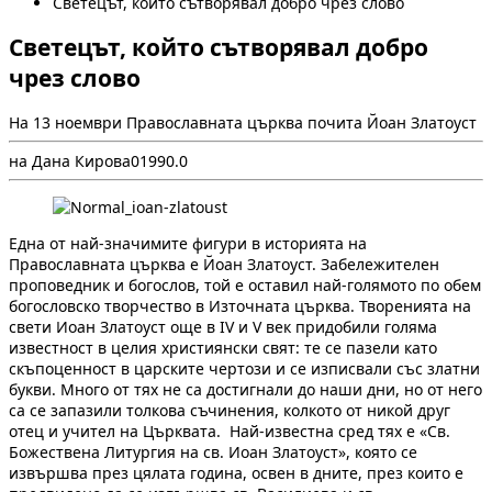
Светецът, който сътворявал добро чрез слово
Светецът, който сътворявал добро
чрез слово
На 13 ноември Православната църква почита Йоан Златоуст
на Дана Кирова
0
199
0.0
Една от най-значимите фигури в историята на
Православната църква е Йоан Златоуст. Забележителен
проповедник и богослов, той е оставил най-голямото по обем
богословско творчество в Източната църква. Творенията на
свети Иоан Златоуст още в IV и V век придобили голяма
известност в целия християнски свят: те се пазели като
скъпоценност в царските чертози и се изписвали със златни
букви. Много от тях не са достигнали до наши дни, но от него
са се запазили толкова съчинения, колкото от никой друг
отец и учител на Църквата. Най-известна сред тях е «Св.
Божествена Литургия на св. Иоан Златоуст», която се
извършва през цялата година, освен в дните, през които е