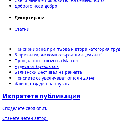
Свети Мина е покровител на семейството
Доброто носи добро
Дискутирани
Статии
Пенсиониране при първа и втора категория труд
6 признака, че компютърът ви е „хакнат“
Прощалното писмо на Маркес
Чудеса от брезов сок
Балкански фестивал на ракията
Пенсиите се увеличават от юли 2014г.
Живот, отдаден на каузата
Изпратете публикация
Споделете своя опит.
Станете четен автор!