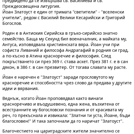
предвидено да се извършва св. Василиева и св.
Преждеосвещена литургия.
Йоан Златоуст е един от тримата "светители" - "вселенски
учители", редом с Василий Велики Кесарийски и Григорий
Богослов.
Роден е в Антиохия Сирийска в гръко-сирийско знатно
семейство. Баща му Секунд бил военачалник, а майката му,
Антуса, изповядвала християнската вяра. Йоан учи при
софиста Ливаний и философа Андрагафий в родния си град,
а по-късно в Атина красноречие и философия. След
покръстването си през 369 г. става аскет. През 381 г. е в сан
дякон, в 386 г. в сан презвитер. От тогава славата му расте.
Йоан е наречен е "Златоуст" заради прословутото му
красноречие и способността чрез слово да предава у другите
идеи и вярвания.
Веднъж, когато Йоан проповядвал както винаги
красноречиво и въодушевено, една жена, възхитена от
всестранните му богословски познания и от красивата му
реч, го прекъснала и извикала: "Златни ти уста, Йоане, бъди
благословен!" И така започнали да го наричат "Златоуст".
Благочестието на цариградските жители значително се