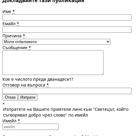
Докладвайте тази публикация
Име
*
Емайл
*
Причина
*
Съобщение
*
Кое е числото преди дванадесет?
Отговор на въпроса
*
Отказ
×
Изпратете на Вашите приятели линк към "Светецът, който
сътворявал добро чрез слово" по имейл
Имейл
*