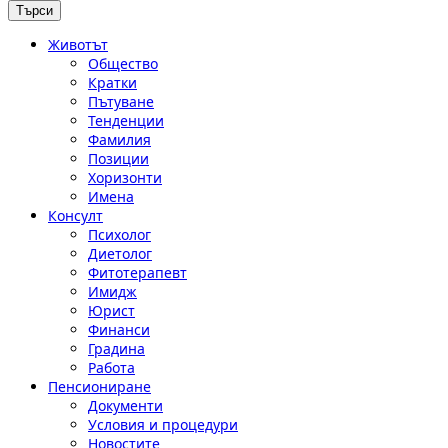
Животът
Общество
Кратки
Пътуване
Тенденции
Фамилия
Позиции
Хоризонти
Имена
Консулт
Психолог
Диетолог
Фитотерапевт
Имидж
Юрист
Финанси
Градина
Работа
Пенсиониране
Документи
Условия и процедури
Новостите