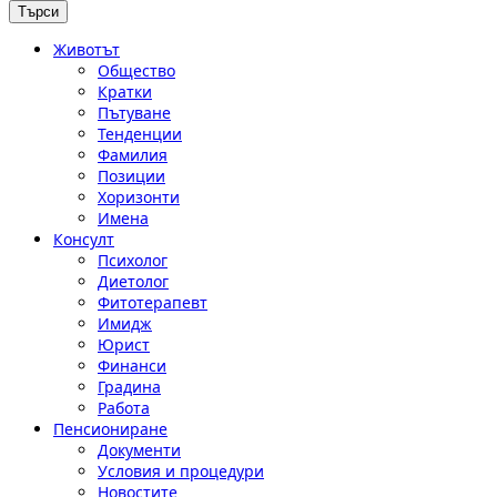
Животът
Общество
Кратки
Пътуване
Тенденции
Фамилия
Позиции
Хоризонти
Имена
Консулт
Психолог
Диетолог
Фитотерапевт
Имидж
Юрист
Финанси
Градина
Работа
Пенсиониране
Документи
Условия и процедури
Новостите