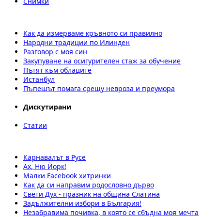
Снимки
Как да измерваме кръвното си правилно
Народни традиции по Илинден
Разговор с моя син
Закупуване на осигурителен стаж за обучение
Пътят към облаците
Истанбул
Пъпешът помага срещу невроза и преумора
Дискутирани
Статии
Карнавалът в Русе
Ах, Ню Йорк!
Малки Facebook хитринки
Как да си направим родословно дърво
Свети Дух - празник на община Слатина
Задължителни избори в България!
Незабравима почивка, в която се сбъдна моя мечта