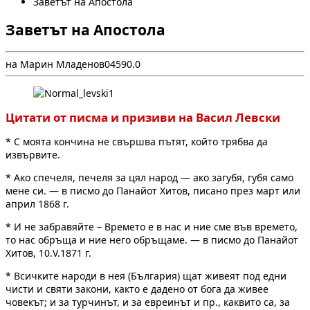
Заветът на Апостола
Заветът на Апостола
на Марин Младенов
0
459
0.0
Цитати от писма и призиви на Васил Левски
* С моята кончина не свършва пътят, който трябва да
извървите.
* Ако спечеля, печеля за цял народ — ако загубя, губя само
мене си. — в писмо до Панайот Хитов, писано през март или
април 1868 г.
* И не забравяйте – Времето е в нас и ние сме във времето,
то нас обръща и ние него обръщаме. — в писмо до Панайот
Хитов, 10.V.1871 г.
* Всичките народи в нея (България) щат живеят под едни
чисти и святи закони, както е дадено от бога да живее
човекът; и за турчинът, и за евреинът и пр., каквито са, за