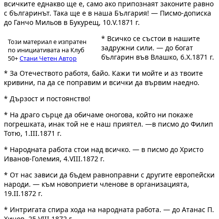
всичките еднакво ще е, само ако припознаят законите равно
с българинът. Така ще е в наша България! — Писмо-дописка
до Ганчо Мильов в Букурещ, 10.V.1871 г.
* Всичко се състои в нашите
Този материал е изпратен
задружни сили. — до богат
по инициативата на Клуб
българин във Влашко, 6.X.1871 г.
50+
Стани Четен Автор
* За Отечеството работя, байо. Кажи ти мойте и аз твоите
кривини, па да се поправим и всички да вървим наедно.
* Дързост и постоянство!
* На драго сърце да обичаме оногова, който ни покаже
погрешката, инак той не е наш приятел. —в писмо до Филип
Тотю, 1.III.1871 г.
* Народната работа стои над всичко. — в писмо до Христо
Иванов-Големия, 4.VIII.1872 г.
* От нас зависи да бъдем равноправни с другите европейски
народи. — към новоприети членове в организацията,
19.II.1872 г.
* Интригата спира хода на народната работа. — до Атанас П.
Хинов, 25.VIII.1872 г.