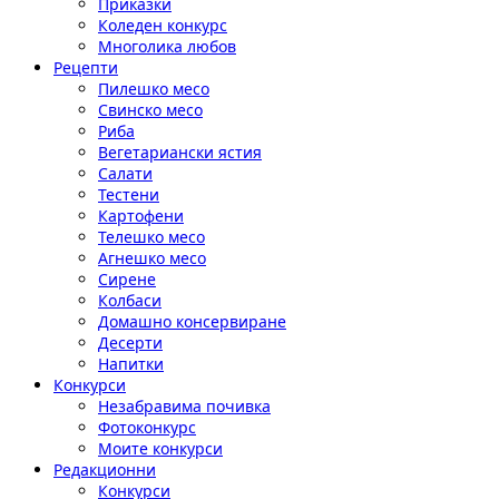
Приказки
Коледен конкурс
Многолика любов
Рецепти
Пилешко месо
Свинско месо
Риба
Вегетариански ястия
Салати
Тестени
Картофени
Телешко месо
Агнешко месо
Сирене
Колбаси
Домашно консервиране
Десерти
Напитки
Конкурси
Незабравима почивка
Фотоконкурс
Моите конкурси
Редакционни
Конкурси