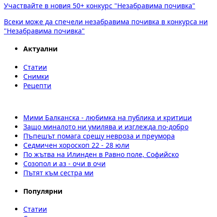
Участвайте в новия 50+ конкурс "Незабравима почивка"
Всеки може да спечели незабравима почивка в конкурса ни
"Незабравима почивка"
Актуални
Статии
Снимки
Рецепти
Мими Балканска - любимка на публика и критици
Защо миналото ни умилява и изглежда по-добро
Пъпешът помага срещу невроза и преумора
Седмичен хороскоп 22 - 28 юли
По жътва на Илинден в Равно поле, Софийско
Созопол и аз - очи в очи
Пътят към сестра ми
Популярни
Статии