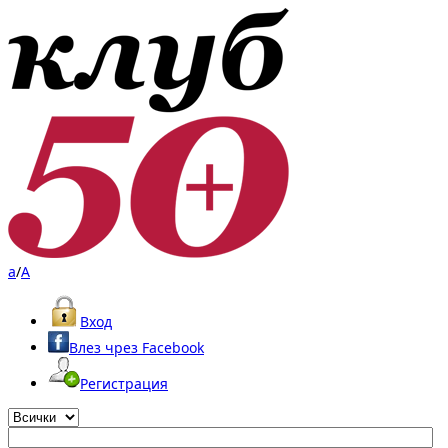
a
/
A
Вход
Влез чрез Facebook
Регистрация