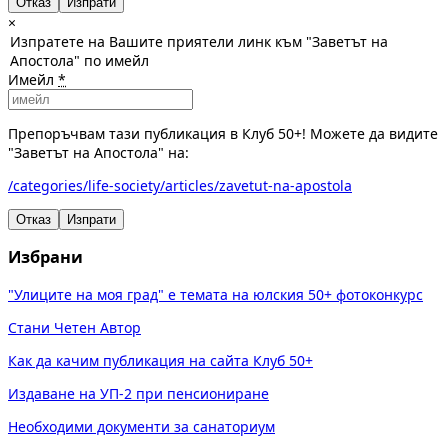
Отказ
×
Изпратете на Вашите приятели линк към "Заветът на
Апостола" по имейл
Имейл
*
Препоръчвам тази публикация в Клуб 50+! Можете да видите
"Заветът на Апостола" на:
/categories/life-society/articles/zavetut-na-apostola
Отказ
Изпрати
Избрани
"Улиците на моя град" е темата на юлския 50+ фотоконкурс
Стани Четен Автор
Как да качим публикация на сайта Клуб 50+
Издаване на УП-2 при пенсиониране
Необходими документи за санаториум