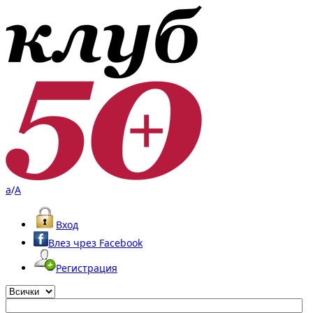
a
/
A
Вход
Влез чрез Facebook
Регистрация