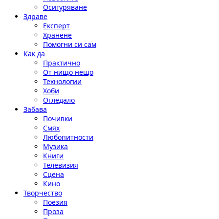
Осигуряване
Здраве
Експерт
Хранене
Помогни си сам
Как да
Практично
От нищо нещо
Технологии
Хоби
Огледало
Забава
Почивки
Смях
Любопитности
Музика
Книги
Телевизия
Сцена
Кино
Творчество
Поезия
Проза