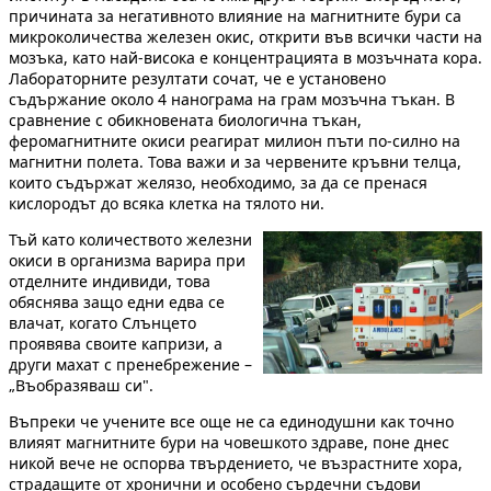
причината за негативното влияние на магнитните бури са
микроколичества железен окис, открити във всички части на
мозъка, като най-висока е концентрацията в мозъчната кора.
Лабораторните резултати сочат, че е установено
съдържание около 4 нанограма на грам мозъчна тъкан. В
сравнение с обикновената биологична тъкан,
феромагнитните окиси реагират милион пъти по-силно на
магнитни полета. Това важи и за червените кръвни телца,
които съдържат желязо, необходимо, за да се пренася
кислородът до всяка клетка на тялото ни.
Тъй като количеството железни
окиси в организма варира при
отделните индивиди, това
обяснява защо едни едва се
влачат, когато Слънцето
проявява своите капризи, а
други махат с пренебрежение –
„Въобразяваш си".
Въпреки че учените все още не са единодушни как точно
влияят магнитните бури на човешкото здраве, поне днес
никой вече не оспорва твърдението, че възрастните хора,
страдащите от хронични и особено сърдечни съдови