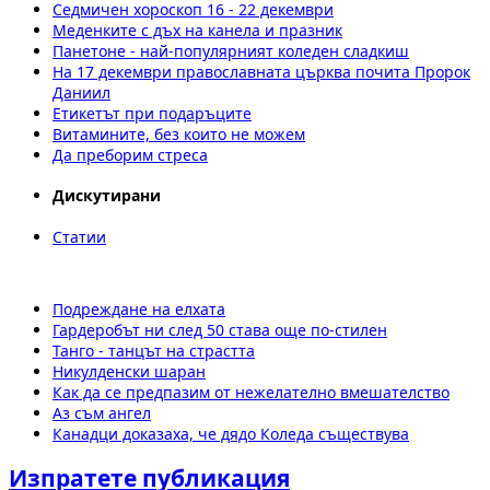
Седмичен хороскоп 16 - 22 декември
Меденките с дъх на канела и празник
Панетоне - най-популярният коледен сладкиш
На 17 декември православната църква почита Пророк
Даниил
Етикетът при подаръците
Витамините, без които не можем
Да преборим стреса
Дискутирани
Статии
Подреждане на елхата
Гардеробът ни след 50 става още по-стилен
Танго - танцът на страстта
Никулденски шаран
Как да се предпазим от нежелателно вмешателство
Аз съм ангел
Канадци доказаха, че дядо Коледа съществува
Изпратете публикация