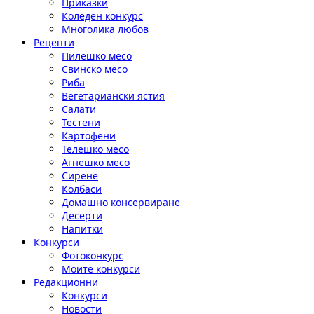
Приказки
Коледен конкурс
Многолика любов
Рецепти
Пилешко месо
Свинско месо
Риба
Вегетариански ястия
Салати
Тестени
Картофени
Телешко месо
Агнешко месо
Сирене
Колбаси
Домашно консервиране
Десерти
Напитки
Конкурси
Фотоконкурс
Моите конкурси
Редакционни
Конкурси
Новости