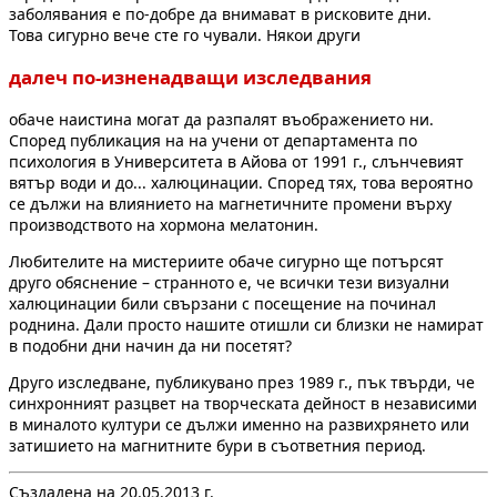
заболявания е по-добре да внимават в рисковите дни.
Това сигурно вече сте го чували. Някои други
далеч по-изненадващи изследвания
обаче наистина могат да разпалят въображението ни.
Според публикация на на учени от департамента по
психология в Университета в Айова от 1991 г., слънчевият
вятър води и до... халюцинации. Според тях, това вероятно
се дължи на влиянието на магнетичните промени върху
производството на хормона мелатонин.
Любителите на мистериите обаче сигурно ще потърсят
друго обяснение – странното е, че всички тези визуални
халюцинации били свързани с посещение на починал
роднина. Дали просто нашите отишли си близки не намират
в подобни дни начин да ни посетят?
Друго изследване, публикувано през 1989 г., пък твърди, че
синхронният разцвет на творческата дейност в независими
в миналото култури се дължи именно на развихрянето или
затишието на магнитните бури в съответния период.
Създадена на 20.05.2013 г.