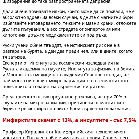
шизофрения до така разпространената депресия.
Дали обаче познавате някой, който може да се похвали, че е
абсолютно здрав? За всеки случай, в дните с магнитни бури
избягвайте натоварването, тежките и мазни храни, отложете
дългите пътувания, а ако страдате от хипертония или
хипотония, дръжте медикаментите си под ръка.
Руски учени обаче твърдят, че истинският риск не е в
разгара на бурята, а ден два преди нея, или в дните, когато
тя затихва.
Експерти от Института за космически изследвания на
Руската академия на науките, Института за физика на Земята
и Московската медицинска академия Сеченов твърдят, че
най-много ни вредят микро вариациите на геомагнитното
поле, които отговарят на сърдечния ни ритъм.
Представеното от тях проучване разкрива, че при 70% от
случаите на микро вариации, причинени от магнитните
бури, се регистрират по-висок брой сърдечни оплаквания.
Инфарктите скачат с 13%, а инсултите – със 7,5%
Професор Киршвинк от Калифорнийският технологичен
институт в Пасадена обаче има друга теория. Според него,