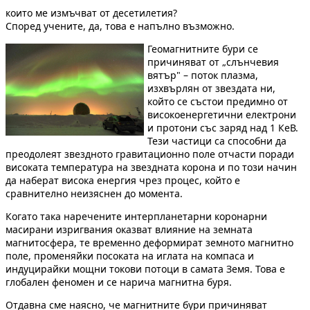
които ме измъчват от десетилетия?
Според учените, да, това е напълно възможно.
Геомагнитните бури се
причиняват от „слънчевия
вятър" – поток плазма,
изхвърлян от звездата ни,
който се състои предимно от
високоенергетични електрони
и протони със заряд над 1 КеВ.
Тези частици са способни да
преодолеят звездното гравитационно поле отчасти поради
високата температура на звездната корона и по този начин
да наберат висока енергия чрез процес, който е
сравнително неизяснен до момента.
Когато така наречените интерпланетарни коронарни
масирани изригвания оказват влияние на земната
магнитосфера, те временно деформират земното магнитно
поле, променяйки посоката на иглата на компаса и
индуцирайки мощни токови потоци в самата Земя. Това е
глобален феномен и се нарича магнитна буря.
Отдавна сме наясно, че магнитните бури причиняват