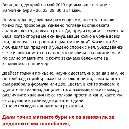
Всъщност, до край на май 2013 ще има още пет дни с
магнитни бури - 20, 23, 28, 30 и 31 май.
Не искам да подслушвам разговора им, но са застанали
точно под прозореца. Удивено погледнах опаковката
аналгин, която държах в ръка. Да, преди години се смеех на
баба, която според мен си внушаваше колко е болна всеки
път, щом чуе за страшните „магнитни дни". Физиката бе
любимият ми предмет и убедено спорех с нея, убеждавайки
я, че изригванията на слънцето не влияят на организма ѝ
по-силно от магнита, с който закачаме бележките за
хладилника, например.
Двайсет години по-късно, научих достатъчно, за да знам, че
не трябва да прибързвам със заключенията, само защото
съм разбрала формула или две. Светът, в който живеем, е
удивително изненадващо място, а взаимовръзките между
различните явления не са толкова прости и явни, както ми
се струваше в тийнейджърските години.
Отново погледнах аналгина в ръката си.
Дали точно магните бури не са виновник за
редовните ми главоболия,