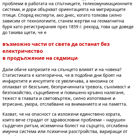
проблеми в работата на спътниците, телекомуникационните
системи, и дори объркват ориентацията на мигриращите
птици. Според експерти, ако днес, когато толкова силно
зависим от технологиите, станем жертви на геомагнитна
буря като регистрирания през 1859 г. рекорд, това ще доведе
до такива щети, че е
възможно части от света да останат без
електричество
в продължение на седмици
Дали обаче капризите на слънцето влияят и на човека?
Статистиката е категорична, че в подобни дни броят на
инфарктите и инсултите се увеличава, а мнозина се
оплакват от безсъние, безпричинната тревога, сънливост и
безпокойство, сърцебиене и повишено кръвно налягане,
тежест в главата и световъртеж, силно изпотяване и
втрисане, умора, отслабване на вниманието и на паметта.
Казват, че на опасност са изложени единствено хората,
които вече страдат от здравословни проблеми – нарушен
сърдечен ритъм, исхемична болест на сърцето, отслабена
имунна система или психични разстройства, вариращи от