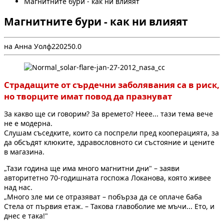
Магнитните бури - как ни влияят
Магнитните бури - как ни влияят
на Анна Уолф
2
2025
0.0
Страдащите от сърдечни заболявания са в риск,
но творците имат повод да празнуват
За какво ще си говорим? За времето? Неее... тази тема вече
не е модерна.
Слушам съседките, които са поспрели пред кооперацията, за
да обсъдят клюките, здравословното си състояние и цените
в магазина.
„Тази година ще има много магнитни дни" – заяви
авторитетно 70-годишната госпожа Локанова, която живее
над нас.
„Много зле ми се отразяват – побърза да се оплаче баба
Стела от първия етаж. – Такова главоболие ме мъчи... Ето, и
днес е така!"