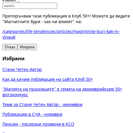
Препоръчвам тази публикация в Клуб 50+! Можете да видите
"Магнитните бури - как ни влияят" на:
/categories/life-tendencies/articles/magnitnite-buri-kak-ni-
vliiaiat
Отказ
Изпрати
Избрани
Стани Четен Автор
Как да качим публикация на сайта Клуб 50+
"Магията на празниците" е темата на декемврийския 50+
фотоконкурс
Теми за Стани Четен Автор - декември
Публикации в СЧА - ноември
Пенсии - последни промени в КСО