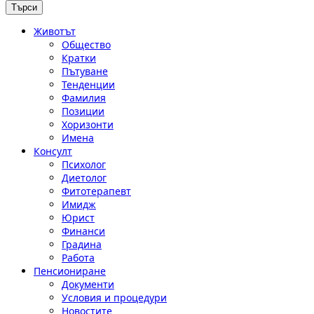
Животът
Общество
Кратки
Пътуване
Тенденции
Фамилия
Позиции
Хоризонти
Имена
Консулт
Психолог
Диетолог
Фитотерапевт
Имидж
Юрист
Финанси
Градина
Работа
Пенсиониране
Документи
Условия и процедури
Новостите