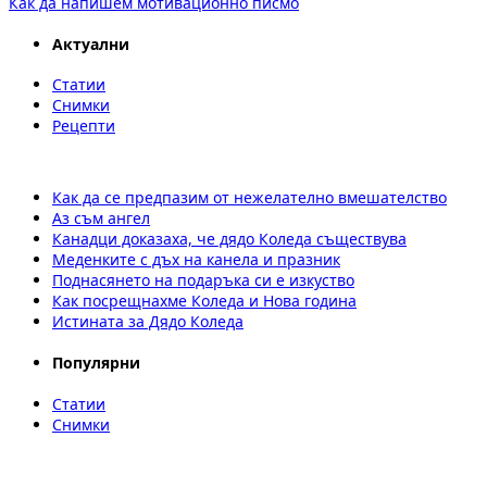
Как да напишем мотивационно писмо
Актуални
Статии
Снимки
Рецепти
Как да се предпазим от нежелателно вмешателство
Аз съм ангел
Канадци доказаха, че дядо Коледа съществува
Меденките с дъх на канела и празник
Поднасянето на подаръка си е изкуство
Как посрещнахме Коледа и Нова година
Истината за Дядо Коледа
Популярни
Статии
Снимки