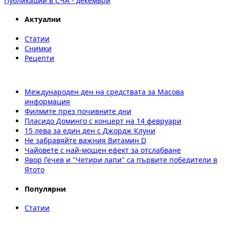
Публикации в СЧА - декември
Актуални
Статии
Снимки
Рецепти
Международен ден на средствата за Масова
информация
Филмите през почивните дни
Пласидо Доминго с концерт на 14 февруари
15 лева за един ден с Джордж Клуни
Не забравяйте важния Витамин D
Чайовете с най-мощен ефект за отслабване
Явор Гечев и "Четири лапи" са първите победители в
Ятото
Популярни
Статии