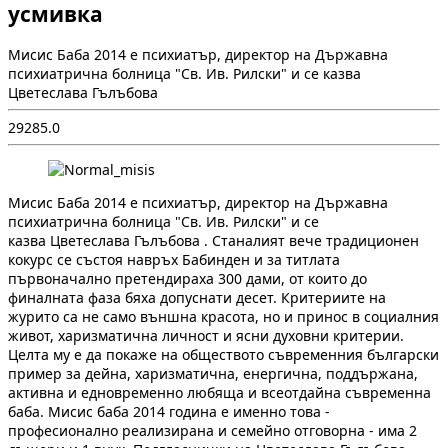
усмивка
Мисис Баба 2014 e психиатър, директор на Държавна
психиатрична болница "Св. Ив. Рилски" и се казва
Цветеслава Гълъбова
2
928
5.0
Мисис Баба 2014 e психиатър, директор на Държавна
психиатрична болница "Св. Ив. Рилски" и се
казва Цветеслава Гълъбова . Станалият вече традиционен
кокурс се състоя навръх Бабинден и за титлата
първоначално претендираха 300 дами, от които до
финалната фаза бяха допуснати десет. Критериите на
журито са не само външна красота, но и принос в социалния
живот, харизматична личност и ясни духовни критерии.
Целта му е да покаже на обществото съвременния български
пример за дейна, харизматична, енергична, поддържана,
активна и едновременно любяща и всеотдайна съвременна
баба. Мисис баба 2014 година е именно това -
професионално реализирана и семейно отговорна - има 2