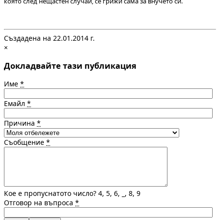
която след нещастен случай, се грижи сама за внучето си.
Създадена на 22.01.2014 г.
×
Докладвайте тази публикация
Име
*
Емайл
*
Причина
*
Съобщение
*
Кое е пропуснатото число? 4, 5, 6, _, 8, 9
Отговор на въпроса
*