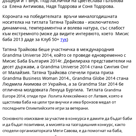
дъщери и 1 внук. Подгласнички на Цветеслава Гълъбова
са Елена Антимова, Надя Тодорова и Соня Тодорова.
Короната на победителката връчи миналогодишната
носителка на титлата Татяна Трайкова - изключително
динамична, темпераментна и волева натура, със слабост
към екстремното (може да видите интервюто, което Мисис
баба 2013 даде за Клуб 50+
тук
)
Татяна Трайкова беше участничка в международния
Grandma Universe 2014, който се проведе едновременно с
Мисис Баба България 2014г. Дефилираха представителки на
десет държави, а Grandma Universe 2014 стана Синтия Онг
от Малайзия. Татяна Трайкова спечели приза приза
Grandma Business Woman 2014., Grandma Globe 2014 стана
Людмила Акимова от Украйна, а за Grandma Star 2014 бе
отличена молдовката Ленуца Бургила. Титлата
Grandma
Europe 2014, отиде при Лолита Алексейенко от Латвия, която е
щастлива баба на цели три внучки и има бронзов медал от
последните Олимпийските игри за ветерани.
Основното изискване за участие в конкурса е дамите да бъдат баби
и да бъдат позитивни, а мисията на тазгодишния конкурс, както
сподели организаторката Меги Савова, е да помогнат на баба,