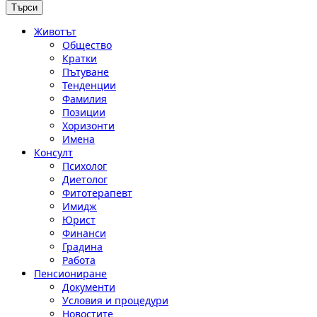
Животът
Общество
Кратки
Пътуване
Тенденции
Фамилия
Позиции
Хоризонти
Имена
Консулт
Психолог
Диетолог
Фитотерапевт
Имидж
Юрист
Финанси
Градина
Работа
Пенсиониране
Документи
Условия и процедури
Новостите