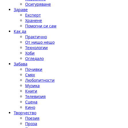
Осигуряване
Здраве
Експерт
Хранене
Помогни си сам
Как да
Практично
От нищо нещо
Технологии
Хоби
Огледало
Забава
Почивки
Смях
Любопитности
Музика
Книги
Телевизия
Сцена
Кино
Творчество
Поезия
Проза