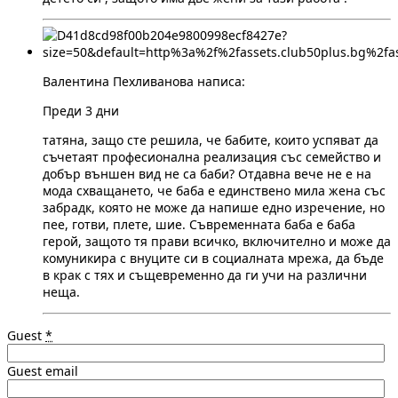
Валентина Пехливанова написа:
Преди 3 дни
татяна, защо сте решила, че бабите, които успяват да
съчетаят професионална реализация със семейство и
добър външен вид не са баби? Отдавна вече не е на
мода схващането, че баба е единствено мила жена със
забрадк, която не може да напише едно изречение, но
пее, готви, плете, шие. Съвременната баба е баба
герой, защото тя прави всичко, включително и може да
комуникира с внуците си в социалната мрежа, да бъде
в крак с тях и същевременно да ги учи на различни
неща.
Guest
*
Guest email