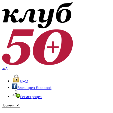
a
/
A
Вход
Влез чрез Facebook
Регистрация