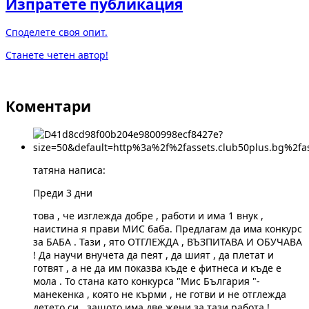
Изпратете публикация
Споделете своя опит.
Станете четен автор!
Коментари
татяна написа:
Преди 3 дни
това , че изглежда добре , работи и има 1 внук ,
наистина я прави МИС баба. Предлагам да има конкурс
за БАБА . Тази , ято ОТГЛЕЖДА , ВЪЗПИТАВА И ОБУЧАВА
! Да научи внучета да пеят , да шият , да плетат и
готвят , а не да им показва къде е фитнеса и къде е
мола . То стана като конкурса "Мис България "-
манекенка , която не кърми , не готви и не отглежда
детето си , защото има две жени за тази работа !