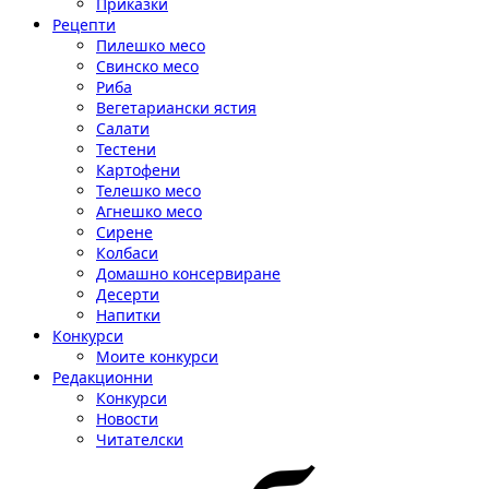
Приказки
Рецепти
Пилешко месо
Свинско месо
Риба
Вегетариански ястия
Салати
Тестени
Картофени
Телешко месо
Агнешко месо
Сирене
Колбаси
Домашно консервиране
Десерти
Напитки
Конкурси
Моите конкурси
Редакционни
Конкурси
Новости
Читателски