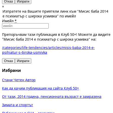
Отказ
×
Изпратете на Вашите приятели линк към "Мисис баба 2014
е психиатър с широка усмивка" по имейл
Имейл
*
Препоръчвам тази публикация в Клуб 50+! Можете да видите
"Мисис баба 2014 е психиатър с широка усмивка" на:
/categories/life-tendencies/articles/misis-baba-2014-e-
psihiatur-s-6iroka-usmivka
Отказ
Изпрати
Избрани
Стани Четен Автор
Как да качим публикация на сайта Клуб 50+
От тази, 2014 година, пенсионната възраст е замразена
Зимата и спортът