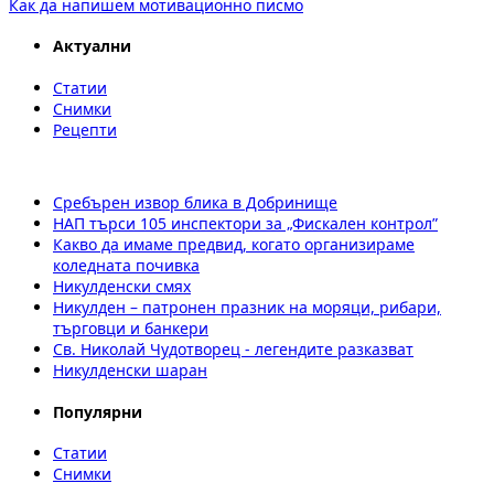
Как да напишем мотивационно писмо
Актуални
Статии
Снимки
Рецепти
Сребърен извор блика в Добринище
НАП търси 105 инспектори за „Фискален контрол”
Какво да имаме предвид, когато организираме
коледната почивка
Никулденски смях
Никулден – патронен празник на моряци, рибари,
търговци и банкери
Св. Николай Чудотворец - легендите разказват
Никулденски шаран
Популярни
Статии
Снимки