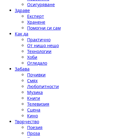
Осигуряване
Здраве
Експерт
Хранене
Помогни си сам
Как да
Практично
От нищо нещо
Технологии
Хоби
Огледало
Забава
Почивки
Смях
Любопитности
Музика
Книги
Телевизия
Сцена
Кино
Творчество
Поезия
Проза