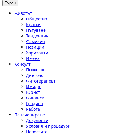
Животът
Общество
Кратки
Пътуване
Тенденции
Фамилия
Позиции
Хоризонти
Имена
Консулт
Психолог
Диетолог
Фитотерапевт
Имидж
Юрист
Финанси
Градина
Работа
Пенсиониране
Документи
Условия и процедури
Новостите