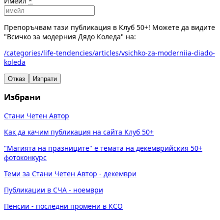
Имейл
*
Препоръчвам тази публикация в Клуб 50+! Можете да видите
"Всичко за модерния Дядо Коледа" на:
/categories/life-tendencies/articles/vsichko-za-moderniia-diado-
koleda
Отказ
Изпрати
Избрани
Стани Четен Автор
Как да качим публикация на сайта Клуб 50+
"Магията на празниците" е темата на декемврийския 50+
фотоконкурс
Теми за Стани Четен Автор - декември
Публикации в СЧА - ноември
Пенсии - последни промени в КСО