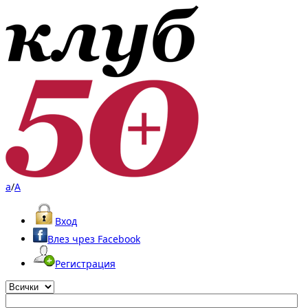
a
/
A
Вход
Влез чрез Facebook
Регистрация