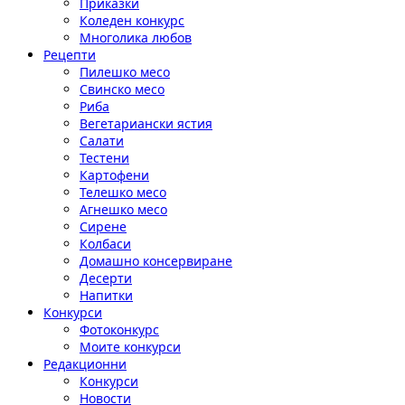
Приказки
Коледен конкурс
Многолика любов
Рецепти
Пилешко месо
Свинско месо
Риба
Вегетариански ястия
Салати
Тестени
Картофени
Телешко месо
Агнешко месо
Сирене
Колбаси
Домашно консервиране
Десерти
Напитки
Конкурси
Фотоконкурс
Моите конкурси
Редакционни
Конкурси
Новости