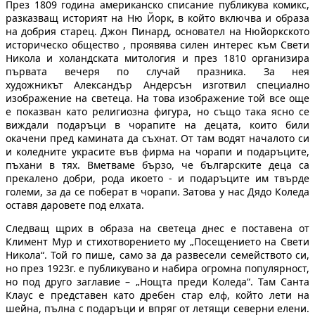
През 1809 година американско списание публикува комикс,
разказващ историят на Ню Йорк, в който включва и образа
на добрия старец. Джон Пинард, основател на Нюйоркското
историческо общество , проявява силен интерес към Свети
Никола и холандската митология и през 1810 организира
първата вечеря по случай празника. За нея
художникът Александър Андерсън изготвил специално
изображение на светеца. На това изображение той все още
е показван като религиозна фигура, но също така ясно се
виждали подаръци в чорапите на децата, които били
окачени пред камината да съхнат. От там водят началото си
и коледните украсите във фирма на чорапи и подаръците,
пъхани в тях. Вметваме бързо, че българските деца са
прекалено добри, рода икоето - и подаръците им твърде
големи, за да се поберат в чорапи. Затова у нас Дядо Коледа
оставя даровете под елхата.
Следващ щрих в образа на светеца днес е поставена от
Климент Мур и стихотворението му „Посещението на Свети
Никола“. Той го пише, само за да развесели семейството си,
но през 1923г. е публикувано и набира огромна популярност,
но под друго заглавие – „Нощта преди Коледа“. Там Санта
Клаус е представен като дребен стар елф, който лети на
шейна, пълна с подаръци и впряг от летящи северни елени.