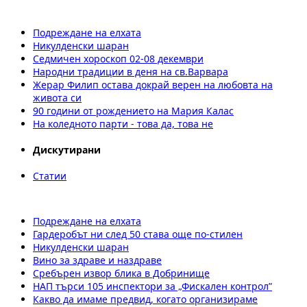
Подреждане на елхата
Никулденски шаран
Седмичен хороскоп 02-08 декември
Народни традиции в деня на св.Варвара
Жерар Филип остава докрай верен на любовта на
живота си
90 години от рождението на Мария Калас
На коледното парти - това да, това не
Дискутирани
Статии
Подреждане на елхата
Гардеробът ни след 50 става още по-стилен
Никулденски шаран
Вино за здраве и наздраве
Сребърен извор блика в Добринище
НАП търси 105 инспектори за „Фискален контрол”
Какво да имаме предвид, когато организираме