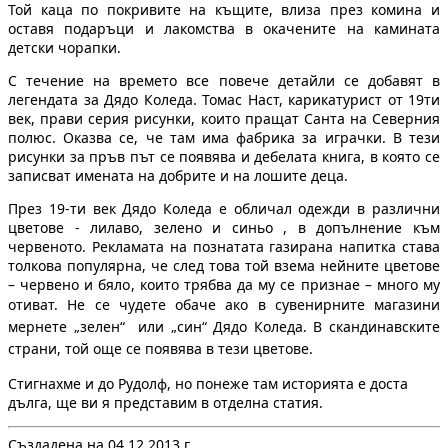
Той каца по покривите на къщите, влиза през комина и
оставя подаръци и лакомства в окачените на камината
детски чорапки.
С течение на времето все повече детайли се добавят в
легендата за Дядо Коледа. Томас Наст, карикатурист от 19ти
век, прави серия рисунки, които пращат Санта на Северния
полюс. Оказва се, че там има фабрика за играчки. В тези
рисунки за пръв път се появява и дебелата книга, в която се
записват имената на добрите и на лошите деца.
През 19-ти век Дядо Коледа е обличал одежди в различни
цветове - лилаво, зелено и синьо , в допълнение към
червеното. Рекламата на познатата газирана напитка става
толкова популярна, че след това той взема нейните цветове
– червено и бяло, които трябва да му се признае – много му
отиват.
Не се чудете обаче ако в сувенирните магазини
мернете „зелен“ или „син“ Дядо Коледа. В скандинавските
страни, той още се появява в тези цветове.
Стигнахме и до Рудолф, но понеже там историята е доста
дълга, ще ви я представим в отделна статия.
Създадена на 04.12.2013 г.