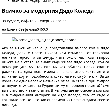
Всичко за модерния Дядо Коледа
Всичко за модерния Дядо Коледа
За Рудолф, елфите и Северния полюс
на Елена Стефанова
0
46
0.0
Ако за някои от нас още представлява въпрос кой е Дядо
Коледа, дали е Свети Никола или измислен от газирана
напитка герой, то за дечурлигата около нас този въпрос
никога не е стоял. Те знаят къде живее Дядо Коледа, кои са
помощниците му, тайната му как обикаля целия свят в
рамките на една нощ, имената на елените с които лети и
всякакви други подробности, които на нас са убягнали. За да
избегнем едно неловко незнание от ваша страна при въпрос
от внуците „А само на Рудолф ли му е червено нослето?“ сме
ви приготвили тази статия. В нея хем ще ви обясним кой кой
е в съвременния антураж на Дядо Коледа, хем от къде е
тръгнало всичко. Ето как съвременният свят създава своите
легенди.