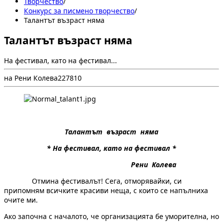
Творчество
/
Конкурс за писмено творчество
/
Талантът възраст няма
Талантът възраст няма
На фестивал, като на фестивал...
на Рени Колева
2
278
10
Талантът възраст няма
*
На фестивал, като на фестивал *
Рени Колева
Отмина фестивалът! Сега, отморявайки, си
припомням всичките красиви неща, с които се напълниха
очите ми.
Ако започна с началото, че организацията бе уморителна, но