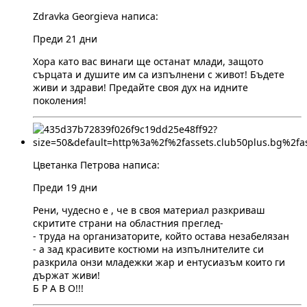
Zdravka Georgieva написа:
Преди 21 дни
Хора като вас винаги ще останат млади, защото
сърцата и душите им са изпълнени с живот! Бъдете
живи и здрави! Предайте своя дух на идните
поколения!
Цветанка Петрова написа:
Преди 19 дни
Рени, чудесно е , че в своя материал разкриваш
скритите страни на областния преглед-
- труда на организаторите, който остава незабелязан
- а зад красивите костюми на изпълнителите си
разкрила онзи младежки жар и ентусиазъм които ги
държат живи!
Б Р А В О!!!