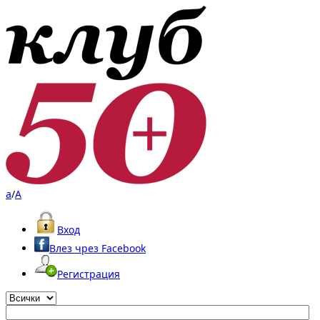
a
/
A
Вход
Влез чрез Facebook
Регистрация