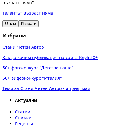
възраст няма"
Талантът възраст няма
Отказ
Изпрати
Избрани
Стани Четен Автор
Как да качим публикация на сайта Клуб 50+
50+ фотоконкурс "Детство наше"
50+ видеоконкурс "Италия"
Теми за Стани Четен Автор - април, май
Актуални
Статии
Снимки
Рецепти