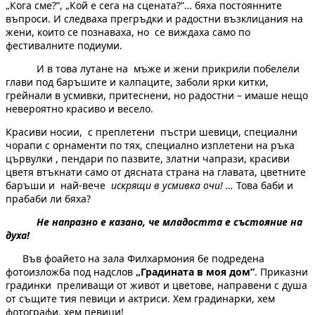
„Кога сме?”, „Кой е сега на сцената?”… бяха постоянните
въпроси. И следваха прегръдки и радостни възклицания на
жени, които се познаваха, но се виждаха само по
фестивалните подиуми.
И в това лутане на мъже и жени прикрили побелели
глави под баръшите и калпаците, заболи ярки китки,
грейнали в усмивки, притеснени, но радостни – имаше нещо
невероятно красиво и весело.
Красиви носии, с преплетени пъстри шевици, специални
чорапи с орнаменти по тях, специално изплетени на ръка
цървулки , пендари по пазвите, златни чапрази, красиви
цветя втъкнати само от дясната страна на главата, цветните
баръши и най-вече
искрящи в
усмивка очи! …
Това баби и
прабаби ли бяха?
Не напразно е казано, че младостта е състояние на
духа!
Във фоайето на зала Филхармония бе подредена
фотоизложба под надслов
„Градината в моя дом”
. Приказни
градинки преливащи от живот и цветове, направени с душа
от същите тия певици и актриси. Хем градинарки, хем
фотографи, хем певици!