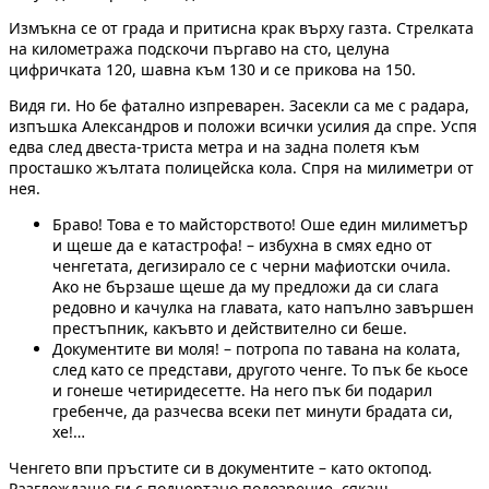
Измъкна се от града и притисна крак върху газта. Стрелката
на километража подскочи пъргаво на сто, целуна
цифричката 120, шавна към 130 и се прикова на 150.
Видя ги. Но бе фатално изпреварен. Засекли са ме с радара,
изпъшка Александров и положи всички усилия да спре. Успя
едва след двеста-триста метра и на задна полетя към
просташко жълтата полицейска кола. Спря на милиметри от
нея.
Браво! Това е то майсторството! Оше един милиметър
и щеше да е катастрофа! – избухна в смях едно от
ченгетата, дегизирало се с черни мафиотски очила.
Ако не бързаше щеше да му предложи да си слага
редовно и качулка на главата, като напълно завършен
престъпник, какъвто и действително си беше.
Документите ви моля! – потропа по тавана на колата,
след като се представи, другото ченге. То пък бе кьосе
и гонеше четиридесетте. На него пък би подарил
гребенче, да разчесва всеки пет минути брадата си,
хе!…
Ченгето впи пръстите си в документите – като октопод.
Разглеждаше ги с подчертано подозрение, сякаш