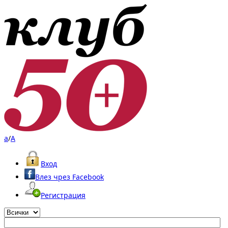
a
/
A
Вход
Влез чрез Facebook
Регистрация