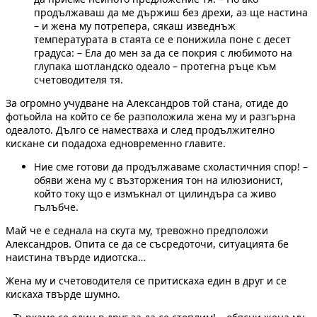
продължаваш да ме държиш без дрехи, аз ще настина
– и жена му потрепера, сякаш изведнъж
температурата в стаята се е понижила поне с десет
градуса: – Ела до мен за да се покрия с любимото на
глупака шотландско одеало – протегна ръце към
счетоводителя тя.
За огромно учудване на Александров той стана, отиде до
фотьойла на който се бе разположила жена му и разгърна
одеалото. Дълго се наместваха и след продължително
кискане си подадоха едновременно главите.
Ние сме готови да продължаваме схоластичния спор! –
обяви жена му с възторжения тон на илюзионист,
който току що е измъкнал от цилиндъра са живо
гълъбче.
Май че е седнала на скута му, тревожно предположи
Александров. Опита се да се съсредоточи, ситуацията бе
наистина твърде идиотска…
Жена му и счетоводителя се притискаха един в друг и се
кискаха твърде шумно.