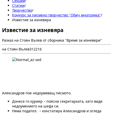
Секции
/
Статии
/
Творчество
/
Конкурс за писмено творчество "Обич многолика"
/
Известие за изневяра
Известие за изневяра
Разказ на Стоян Вълев от сборника "Време за изневери"
на Стоян Вълев
3
122
16
Александров пое недоумяващ писмото.
Донесе го куриер – поясни секретарката, като видя
недоумението на шефа си.
Няма подател. – констатира Александров и огледа