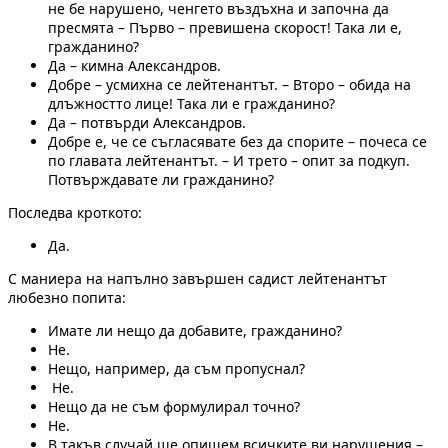
не бе нарушено, ченгето въздъхна и започна да
пресмята – Първо – превишена скорост! Така ли е,
гражданино?
Да – кимна Александров.
Добре – усмихна се лейтенантът. – Второ – обида на
длъжностто лице! Така ли е гражданино?
Да – потвърди Александров.
Добре е, че се съгласявате без да спорите – почеса се
по главата лейтенантът. – И трето – опит за подкуп.
Потвърждавате ли гражданино?
Последва кроткото:
Да.
С маниера на напълно завършен садист лейтенантът
любезно попита:
Имате ли нещо да добавите, гражданино?
Не.
Нещо, например, да съм пропуснал?
Не.
Нещо да не съм формулирал точно?
Не.
В такъв случай ще опишем всичките ви нарушения –