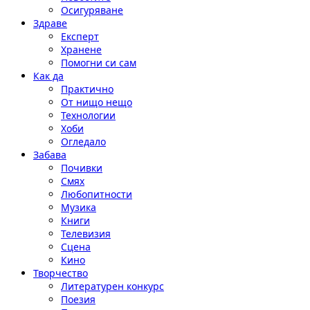
Осигуряване
Здраве
Експерт
Хранене
Помогни си сам
Как да
Практично
От нищо нещо
Технологии
Хоби
Огледало
Забава
Почивки
Смях
Любопитности
Музика
Книги
Телевизия
Сцена
Кино
Творчество
Литературен конкурс
Поезия