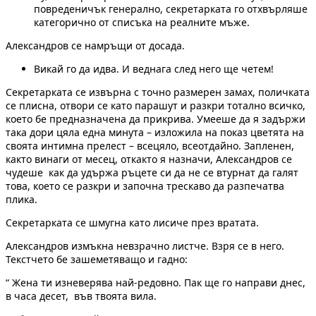
повреденичък генерално, секретарката го отхвърляше
категорично от списъка на реалните мъже.
Александров се намръщи от досада.
Викай го да идва. И веднага след него ще четем!
Секретарката се извърна с точно размерен замах, поличката
се плисна, отвори се като парашут и разкри тотално всичко,
което бе предназначена да прикрива. Умееше да я задържи
така дори цяла една минута – изложила на показ цветята на
своята интимна прелест – всецяло, всеотдайно. Запленен,
както винаги от месец, откакто я назначи, Александров се
чудеше как да удържа ръцете си да не се втурнат да галят
това, което се разкри и започна трескаво да разпечатва
плика.
Секретарката се шмугна като лисиче през вратата.
Александров измъкна невзрачно листче. Взря се в него.
Текстчето бе зашеметяващо и гадно:
“ Жена ти изневерява най-редовно. Пак ще го направи днес,
в часа десет, във твоята вила.