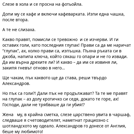
Слезе в хола и се просна на фотьойла.
Допи му се кафе и включи кафеварката. Изпи една чашка,
после втора.
А те не слизаха.
Какво правят, помисли се тревожно и се изчерви. И ги
оставих голи, като последния глупак! Прави са да ме наричат
“глупак”, ах, колко прави са, изпъшка. Пъхна ръката си в
джоба, напипа ключа, който сякаш го опари и не го извади.
Да им върна дрехите ли? И какво – да им се извиня ли,
закипя гневът отново в него…
Ще чакам, пък каквото ще да става, реши твърдо
Александров.
Но пък са голи?! Дали пък не продължават? Та те ме правят
на глупак – аз долу кротичко си седя, докато те горе, ах!
Господи, дали не трябваше да ги убия!?
Жена му, в крайна сметка, слезе царствено увита в чаршаф,
следваше я счетоводителят, наметнат грациозно с
шотландското му одеало. Александров го донесе от Англия,
беше му любимото!