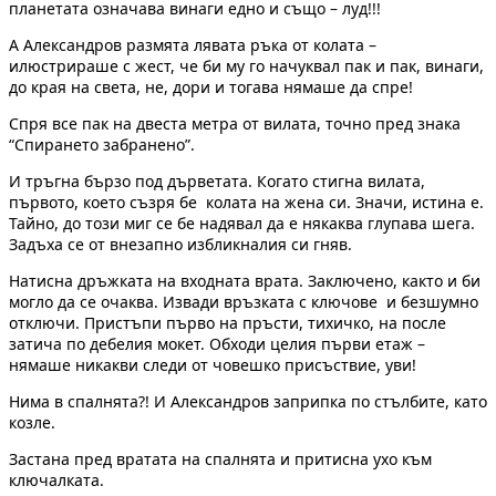
планетата означава винаги едно и също – луд!!!
А Александров размята лявата ръка от колата –
илюстрираше с жест, че би му го начуквал пак и пак, винаги,
до края на света, не, дори и тогава нямаше да спре!
Спря все пак на двеста метра от вилата, точно пред знака
“Спирането забранено”.
И тръгна бързо под дърветата. Когато стигна вилата,
първото, което съзря бе колата на жена си. Значи, истина е.
Тайно, до този миг се бе надявал да е някаква глупава шега.
Задъха се от внезапно избликналия си гняв.
Натисна дръжката на входната врата. Заключено, както и би
могло да се очаква. Извади връзката с ключове и безшумно
отключи. Пристъпи първо на пръсти, тихичко, на после
затича по дебелия мокет. Обходи целия първи етаж –
нямаше никакви следи от човешко присъствие, уви!
Нима в спалнята?! И Александров заприпка по стълбите, като
козле.
Застана пред вратата на спалнята и притисна ухо към
ключалката.