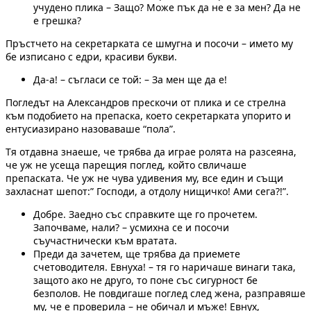
учудено плика – Защо? Може пък да не е за мен? Да не
е грешка?
Пръстчето на секретарката се шмугна и посочи – името му
бе изписано с едри, красиви букви.
Да-а! – съгласи се той: – За мен ще да е!
Погледът на Александров прескочи от плика и се стрелна
към подобието на препаска, което секретарката упорито и
ентусиазирано назоваваше “пола”.
Тя отдавна знаеше, че трябва да играе ролята на разсеяна,
че уж не усеща парещия поглед, който свличаше
препаската. Че уж не чува удивения му, все един и същи
захласнат шепот:” Господи, а отдолу нищичко! Ами сега?!”.
Добре. Заедно със справките ще го прочетем.
Започваме, нали? – усмихна се и посочи
съучастнически към вратата.
Преди да зачетем, ще трябва да приемете
счетоводителя. Евнуха! – тя го наричаше винаги така,
защото ако не друго, то поне със сигурност бе
безполов. Не повдигаше поглед след жена, разправяше
му, че е проверила – не обичал и мъже! Евнух,