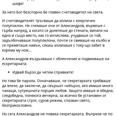
шефе!
За него Бог безспорно бе главен счетоводител на света.
И счетоводителят тръгваше да излиза с енергичен
полупоклон. Не снемаше очи от Александров, вървеше с
гърба напред, а когато се долепеше до стената, винаги на
едно и също място, как го изчислява, учудваше се той,
задълбочаваше полупоклона, почти се свиваше на кълбо и
се премяташе навън, сякаш излизаше с току-що забит в
корема му нож…
А Александров въздъхваше с облекчение и подвикваше на
ескретарката:
Идвай бързо да четем справките!
Но това бе парола. Означаваше, че секретарката трябваше
да влезе, да заключи, да свършат набързо, ако имаше много
чакащи, сутрешната порция любов. Защото имаше и обедна,
следобедна, понякога вечерна, за всичко бе установен от
секретарката строг, суров режим, спазван свято,
безприкословно.
Но сега Александров не повика секретарката. Въпреки че по