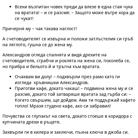
Всеки възпитан човек преди да влезе в една стая чука
на вратата! – и се разсмя: – Защото може вътре хора да
се чукат!
Причерня му – чак такава наглост!
А счетоводителят се извърна и положи затлъстелия си гръб
на леглото, гушна се до жена му.
Александров огледа спалнята и видя дрехите на
счетоводителя, сграбчи и роклята на жена си, поколеба се,
но прибра и бельото й и тръгна към вратата.
Очаквам ви долу! – подхвърли през рамо като ги
изгледа кръвнишки Александров.
Приготви кафе, докато чакаш! – подвикна жена му и се
разсмя, докато той затваряше вратата зад гърба си: –
Когато свършим, ще дойдем. Ама ти поддържай кафето
топло! Мразя студено кафе, ако си забравил!
Почувства се глупакът на света, докато стоеше в коридора с
купчината дрехи в ръцете.
Захвърли ги в килера и заключи, пъхна ключа в джоба си.