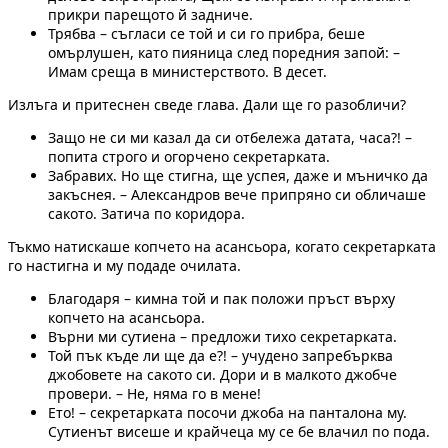
прикри парещото й задниче.
Трябва – съгласи се той и си го прибра, беше
омърлушен, като пияница след поредния запой: –
Имам среща в министерството. В десет.
Излъга и притеснен сведе глава. Дали ще го разобличи?
Защо не си ми казал да си отбележа датата, часа?! –
попита строго и огорчено секретарката.
Забравих. Но ще стигна, ще успея, даже и мъничко да
закъснея. – Александров вече припряно си обличаше
сакото. Затича по коридора.
Тъкмо натискаше копчето на асансьора, когато секретарката
го настигна и му подаде очилата.
Благодаря – кимна той и пак положи пръст върху
копчето на асансьора.
Върни ми сутиена – предложи тихо секретарката.
Той пък къде ли ще да е?! – учудено запребърква
джобовете на сакото си. Дори и в малкото джобче
провери. – Не, няма го в мене!
Ето! – секретарката посочи джоба на панталона му.
Сутиенът висеше и крайчеца му се бе влачил по пода.