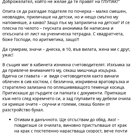
Доброжелател, който не желае да те правят на ГЛУПАК!”
Опита се да разгадае подателя по почерка – малко смешен,
неовладян, приличаше на детски, но и нещо смътно му
напомняше, а какво? Защо пък му заприлича на детски? И се
плесна по челото – гнусната анонимка бе написана и
откъсната от лист на ученическа тетрадка. С квадратчета,
боже Господи, по аритметика, защо?!
Да сумирам, значи – днеска, в 10, във вилата, жена ми с друг,
ужас!
В същия миг в кабинета изникна счетоводителят. Изхъмка за
да привлече вниманието му, сякаш мишчица изцърка.
Вдигна си главата – и видя счетоводителя както винаги
облечен в сив костюм, с безлична, изкривена вратовръзка и
старателно зализана по оплешивяващото теменце косица.
Притискаше до гърдите си папката с документи. Припкаше
към него след коремчето си, а зад глупавите му дебели очила
си криеше очите – скучни и големи, сякаш болен от
разстройство бухал.
Отивам в данъчното. Ще отсъствам до обяд. Ако! –
повдигаше се очилата, виновно пристъпваше от крак
на крак с постепенно нарастваща скорост, вече почти