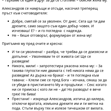
– Търкаме се един в друг за да се стоплим! – обясни жена му.
Александров се намръщи и отсъди, насочил треперещ
пръст към счетоводителя:
Добре, смятай се за уволнен. От днес. Сега ще ти дам
дрехите, само защото съм един добър човек. И
изчезваш! Е? – и го погледна с надежда.
Не – беше отговорът, формулиран от жена му!
Притъмня му пред очите и кресна:
И ти си уволнена! – разбра, че трябва да се доизясни и
допълни: – Уволнявам те от живота си! Ще се
разведем!
Никога, мили! – запротестира ужасена жена му: – За
такива глупости ние двамата с теб никога няма да се
разведем! Аз държа на брака! – и тя погледна към
тавана: – Клели сме се пред Бога – изчака, сякаш за да
се убеди в пристигането Му и продължи: – Секс когато
ни се прииска с кого ли не – да! Но разводът е вече
грях! Не бива!
Престани! – изкрещя Александров, изтича до килера,
отключи вратата, измъкна дрехите им и ги метна на
пода. Стъпи върху тях и излезе тичешком от вилата.