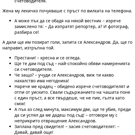
счетоводителя.
Жена му лекичко почукваше с пръст по вилката на телефона.
А може пък да се обадя на някой вестник – изрече
замислено тя: – Да изпратят репортер, а? И фотограф,
разбира се!
А дали ще им позират голи, запита се Александров. Да, ще го
направят, изтръпна той.
Престани! – кресна и се огледа.
Ще те дам под съд – най-спокойно обяви намеренията
си счетоводителя.
Че защо? – учуди се Александров, виж ти какво
нахалство има негодника!
Нарече ме крадец – обидено изрече счетоводителят и
отпи от уискито. Свали съдържанието на чашата поне
с един пръст, а все твърдеше, че не пие, гълта като
смок!
А пък аз след минута, максимум две, ще те убия, преди
да си успял да ме дадеш под съд! – отговори му с
неприкрито отвращение Александров.
Заплаха пред свидетел! – засия счетоводителят: –
Давай, давай още!