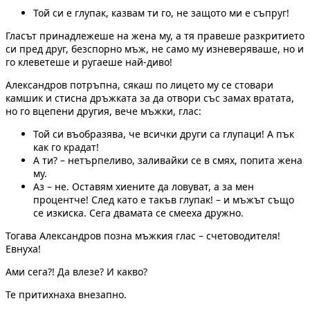
Той си е глупак, казвам ти го, не защото ми е съпруг!
Гласът принадлежеше на жена му, а тя правеше разкритието
си пред друг, безспорно мъж, не само му изневеряваше, но и
го клеветеше и ругаеше най-диво!
Александров потръпна, сякаш по лицето му се стовари
камшик и стисна дръжката за да отвори със замах вратата,
но го вцепени другия, вече мъжки, глас:
Той си въобразява, че всички други са глупаци! А пък
как го крадат!
А ти? – нетърпеливо, заливайки се в смях, попита жена
му.
Аз – не. Оставям хиените да ловуват, а за мен
процентче! След като е такъв глупак! – и мъжът също
се изкиска. Сега двамата се смееха дружно.
Тогава Александров позна мъжкия глас – счетоводителя!
Евнуха!
Ами сега?! Да влезе? И какво?
Те притихнаха внезапно.