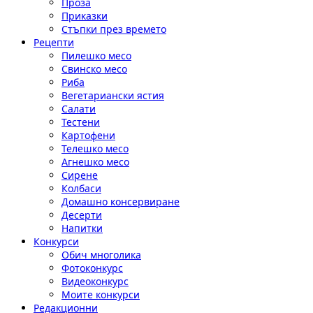
Проза
Приказки
Стъпки през времето
Рецепти
Пилешко месо
Свинско месо
Риба
Вегетариански ястия
Салати
Тестени
Картофени
Телешко месо
Агнешко месо
Сирене
Колбаси
Домашно консервиране
Десерти
Напитки
Конкурси
Обич многолика
Фотоконкурс
Видеоконкурс
Моите конкурси
Редакционни