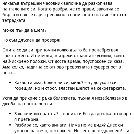
някакъв вътрешен часовник започна да разкопчава
панталоните си. Когато разбра, че го прави, закопча се
бързо и пак се взря тревожно в написаното на листчето от
тетрадката.
Може пък да е шега?
Но съм длъжен да проверя!
Опита се да си припомни колко дълго бе пренебрегвал
своята жена. И не можа, въпреки отчаяните усилия, които
най-искрено положи. От доста време, поуспокоен си каза.
Ама колко, надигна се отново тревожната неувереност в
него…
Какво ти има, болен ли си, мило? – чу до ухото си
горещия, но и строг, властен шепот на секретарката.
Успя да прикрие с ръка бележката, пъхна я незабелязано в
джоба на панталона си.
Заключи ли вратата? – попита и без да дочака отговора
я прегърна.
Разбира се, както винаги! Нима не ме видя? Днес си
ужасно разсеян, неспокоен. Но сега ще оздравееш! – и