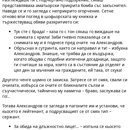
представляваха аматьорски прикрита бомба със закъснител.
Наведе се и го загледа с неприкрито огорчение. Сетне
отново впи поглед в шофьорската му книжка и
тържествуващ обяви разкритието си:
Тук сте с брада! – каза го с тон сякаш го виждаше на
снимката с крила! Заби гневно показалеца си в
снимката му и я поднесе пред очите на Александров.
Обръснах я сутринта, както си направил и ти! – избухна
Александров. Знаеше, че трябва да се въздържа,
когато общува с подобни изпечени досадници, защото
ги считаше за хора, които са в състояние да отделят и
цял ден за мъчения на гражданите, ей така, от скука!
Другото ченге шумно се закиска. Затресе се от смях, свали си
очилата, избърса си очите от бликналите сълзи и
съучастнически, тайничко му намигна – браво, заслужава си
го!..
Тогава Александров се загледа в пагоните им и установи, че
кьосето е лейтенант, а подрусващият се от смях тип –
сержант.
За обида на длъжностно лице!… – изпъна се кьосето