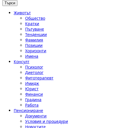
Животът
Общество
Кратки
Пътуване
Тенденции
Фамилия
Позиции
Хоризонти
Имена
Консулт
Психолог
Диетолог
Фитотерапевт
Имидж
Юрист
Финанси
Градина
Работа
Пенсиониране
Документи
Условия и процедури
Новостите