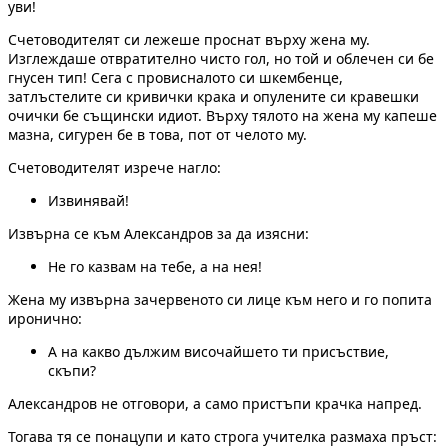
уви!
Счетоводителят си лежеше проснат върху жена му.
Изглеждаше отвратително чисто гол, но той и облечен си бе
гнусен тип! Сега с провисналото си шкембенце,
затлъстелите си кривички крака и опулените си кравешки
очички бе същински идиот. Върху тялото на жена му капеше
мазна, сигурен бе в това, пот от челото му.
Счетоводителят изрече нагло:
Извинявай!
Извърна се към Александров за да изясни:
Не го казвам на тебе, а на нея!
Жена му извърна зачервеното си лице към него и го попита
иронично:
А на какво дължим височайшето ти присъствие,
скъпи?
Александров не отговори, а само пристъпи крачка напред.
Тогава тя се понацупи и като строга учителка размаха пръст: