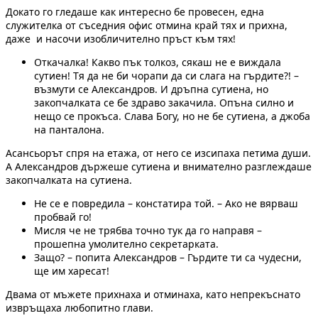
Докато го гледаше как интересно бе провесен, една
служителка от съседния офис отмина край тях и прихна,
даже и насочи изобличително пръст към тях!
Откачалка! Какво пък толкоз, сякаш не е виждала
сутиен! Тя да не би чорапи да си слага на гърдите?! –
възмути се Александров. И дръпна сутиена, но
закопчалката се бе здраво закачила. Опъна силно и
нещо се прокъса. Слава Богу, но не бе сутиена, а джоба
на панталона.
Асансьорът спря на етажа, от него се изсипаха петима души.
А Александров държеше сутиена и внимателно разглеждаше
закопчалката на сутиена.
Не се е повредила – констатира той. – Ако не вярваш
пробвай го!
Мисля че не трябва точно тук да го направя –
прошепна умолително секретарката.
Защо? – попита Александров – Гърдите ти са чудесни,
ще им харесат!
Двама от мъжете прихнаха и отминаха, като непрекъснато
извръщаха любопитно глави.