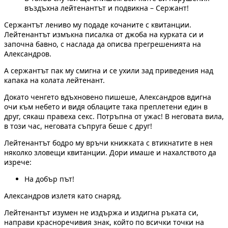
въздъхна лейтенантът и подвикна – Сержант!
Сержантът лениво му подаде кочаните с квитанции.
Лейтенантът измъкна писалка от джоба на курката си и
започна бавно, с наслада да описва прегрешенията на
Александров.
А сержантът пак му смигна и се ухили зад приведения над
капака на колата лейтенант.
Докато ченгето вдъхновено пишеше, Александров вдигна
очи към небето и видя облаците така преплетени един в
друг, сякаш правеха секс. Потръпна от ужас! В неговата вила,
в този час, неговата съпруга беше с друг!
Лейтенантът бодро му връчи книжката с втикнатите в нея
няколко зловещи квитанции. Дори имаше и нахалството да
изрече:
На добър път!
Александров излетя като снаряд.
Лейтенантът изумен не издържа и издигна ръката си,
направи красноречивия знак, който по всички точки на