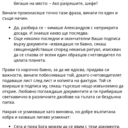
бягаше на място: – Ако разрешите, шефе?
Винаги произнасяше точно тази фраза, винаги по един и
същи начин.
Да, разбира се – кимаше Александров с неприкрита
досада. И знаеше какво ще последва.
Още няколко последни и окончателни Ваши подписа
върху документи –изваждаше ги бавно, сякаш
свещенодействаше според някакъв ритуал, изискван
да се спазва от всеки един образцов счетоводител по
цялата планета.
Прави го нарочно бавно, за да ме ядосва, придава си
важности, винаги побесняваше той, докато счетоводителят
подаваше лист след лист и копията на фактури. Той се
взираше в подписа му, сякаш търсеше нещо извънземно да
открие. Любовно поглаждаше документите и ги прибираше
светкавично в различните джобове на тъпата си бездънна
папка.
Накрая се усмихваше като виновна, но добре възпитана
кобра и казваше лигаво усмихнат:
Сега и пред Бога можем да се явим с тези документи,