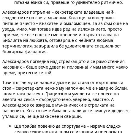
плъзна езика си, правеше го удивително ритмично.
Александров потръпна – секретарката владееше най-
сладостните на света мъчения. Кога ще ги изчерпиш,
питаше я често – възхитен и омаломощен. Та аз съм още на
увода, мило, чак тогава идва ред на изложението, просто
приеми, че все още не сме прочели и първата глава на
Библията на любовта, отговаряше с нейната любима
терминология, завършила бе удивителната специалност
българска филология.
Александров погледна над стрелкащото й се рамо стенния
часовник – беше вече девет и половина! Имам много малко
време, притесни се той.
Този път не му се наложи даже и да става от въртящия си
стол – секретарката нежно му напомни, че е навярно болен,
щом е така разсеян. Грациозно и умело тя се понесе по
алеята на секса – съсредоточено, уверено, властно. А
Александров се взираше мъченически в стрелката на
часовника. Когато вече бяха останали десет минути до десет,
уплаши се, че ще закъснее и свърши.
Ще трябва повечко да спортуваме – изрече сладко-
делово секретарката, щом се изправи и препаската