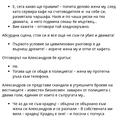
Е, сега какво ще правим? – попита делово жена му, след
като сервира кафе на счетоводителя и на себе си,
размятала чаршафа. Наля и по чаша уиски на тях
двамата, а него подмина сякаш бе мъртвец…
Вие кажете – отговори той хладнокръвно.
Абсурдна сцена, стоя си и все още не съм ги убил и двамата!
Първото условие за цивилизован разговор е да
върнеш дрехите! – изрече жена му и отпи от кафето.
Отговорът на Александров бе кратък:
Не.
Тогава ще се обадя в полицията! – жена му протегна
ръка към телефона.
Александров си представи скандала в утрешните броеве на
вестниците – известен бизнесмен заварен от полицията с
двама голи, единия от които е съпругата му…
Че аз да не съм крадец! – обърна се объркано към
жена си Александров и се разпали – В собствената ми
вила – крадец! Крадец е оня! – и посочи с погнуса