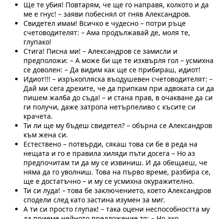
Ще те убия! Повтарям, че ще го направя, колкото и да
ме е гнус! – заяви побеснял от гняв Александров.
Свидетел имам! Всичко е чудесно – потри ръце
счетоводителят: – Ама продължавай де, моля те,
глупако!
Стига! Писна ми! – Александров се замисли и
предположи: – А може би ще те изхвърля гол – усмихна
се доволен: – Да видим как ще се прибираш, идиот!
Идиот!!! – изръкопляска въодушевен счетоводителят: –
Дай ми сега дрехите, че да припкам при адвоката си да
пишем жалба до съда! – и стана прав, в очакване да си
ги получи, даже затропа нетърпеливо с късите си
крачета.
Ти ли ще му бъдеш свидетел? – обърна се Александров
към жена си.
Естествено – потвърди, сякаш това си бе в реда на
нещата и го е правила хиляди пъти досега – Но аз
предпочитам ти да му се извиниш. И да обещаеш, че
няма да го уволниш. Това на първо време, разбира се,
ще е достатъчно – и му се усмихна окуражително.
Ти си луда! – това бе заключението, което Александров
сподели след като застина изумен за миг.
А ти си просто глупак! – така оцени неспособността му
да приеме нейното предложение тя: – Но ако