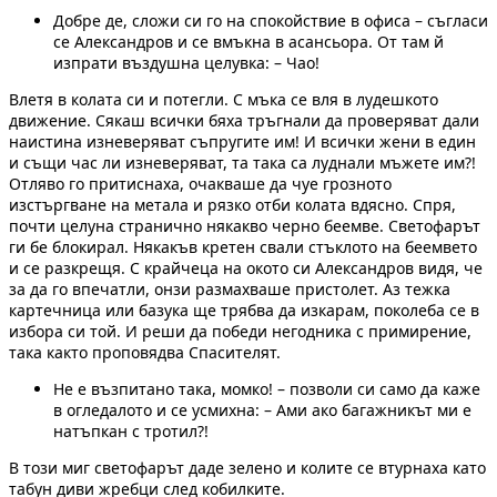
Добре де, сложи си го на спокойствие в офиса – съгласи
се Александров и се вмъкна в асансьора. От там й
изпрати въздушна целувка: – Чао!
Влетя в колата си и потегли. С мъка се вля в лудешкото
движение. Сякаш всички бяха тръгнали да проверяват дали
наистина изневеряват съпругите им! И всички жени в един
и същи час ли изневеряват, та така са луднали мъжете им?!
Отляво го притиснаха, очакваше да чуе грозното
изстъргване на метала и рязко отби колата вдясно. Спря,
почти целуна странично някакво черно беемве. Светофарът
ги бе блокирал. Някакъв кретен свали стъклото на беемвето
и се разкрещя. С крайчеца на окото си Александров видя, че
за да го впечатли, онзи размахваше пристолет. Аз тежка
картечница или базука ще трябва да изкарам, поколеба се в
избора си той. И реши да победи негодника с примирение,
така както проповядва Спасителят.
Не е възпитано така, момко! – позволи си само да каже
в огледалото и се усмихна: – Ами ако багажникът ми е
натъпкан с тротил?!
В този миг светофарът даде зелено и колите се втурнаха като
табун диви жребци след кобилките.