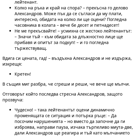
лейтенант.
Колко на ръка и край на спора? – прекъсна го делово
Александров. Може пък да се съгласи да му плати,
интересно, обидата на колко ли ще оцени? Погледна
часовника в колата – вече бе десет и петнадесет!
Не ме прекъсвайте! – усмихна се жестоко лейтенантът:
– Значи тъй – към обидата за длъжностно лице ще
прибавя и опитът за подкуп! – и го погледна
тържествуващ.
Вдига си цената, гад! – въздъхна Александров и не издържа,
изкрещя:
Кретен!
В същия миг разбра, че сгреши и реши, че вече ще мълчи.
Отговорът който последва стресна Александров, защото
прозвуча:
Чудесно! – така лейтенантът оцени динамично
променящата се ситуация и потърка ръце: – Да
посочим нарушенията – но вместо да започне да ги
изброява, направи пауза, изчака търпеливо миута-две,
дали Александров ще реагира и тъй като мълчанието