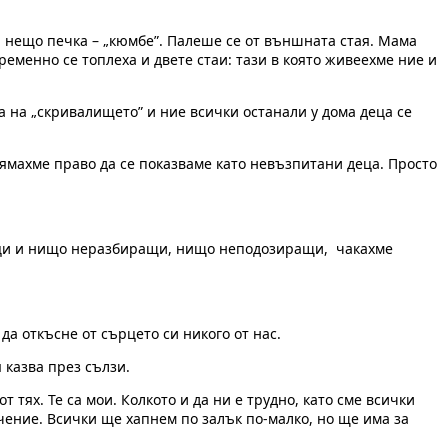
и нещо печка – „кюмбе”. Палеше се от външната стая. Мама
еменно се топлеха и двете стаи: тази в която живеехме ние и
 на „скривалището” и ние всички останали у дома деца се
Нямахме право да се показваме като невъзпитани деца. Просто
шеци и нищо неразбиращи, нищо неподозиращи, чакахме
да откъсне от сърцето си никого от нас.
 казва през сълзи.
т тях. Те са мои. Колкото и да ни е трудно, като сме всички
ачение. Всички ще хапнем по залък по-малко, но ще има за