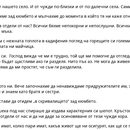
т нашето село. И от чужди по-близки и от по-далечни села. Са
ахме зад кюмбето и мълчахме до момента в който тя ни каже отн
и да отдели от нас? Всички бяхме непокорни и непослушни. Всич
 мъка.
 нежната топлота в кадифения поглед на горещите си големи о
ъпата ни майчица.
а си. Господ вижда че ми е трудно, той ще ми помогне да отгле
 бъдат щастливи ако ги разделя. Нито пък аз. Не мога да живея
 няма да ми простят, че съм ги разделила.
то ни. Вече започнахме да ненавиждаме придружителите им, защо
 и знаем като братя и сестри.
стави да отидем „в скривалището” зад кюмбето.
шека под нас спираше да издава характерния си шепот. Кръсто
отдели от нас и да ни даде за осиновяване от тези чужди хора.
 имат, колко пари имат, какъв живот ще ни осигурят, как ще се