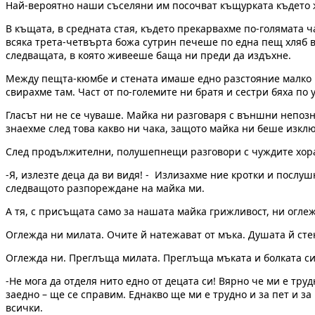
Най-вероятно наши съселяни им посочват къщурката където 
В къщата, в средната стая, където прекарвахме по-голямата ч
всяка трета-четвърта божа сутрин печеше по една пещ хляб в 
следващата, в която живееше баща ни преди да издъхне.
Между пещта-кюмбе и стената имаше едно разстояние малко по
свирахме там. Част от по-големите ни братя и сестри бяха по
Гласът ни не се чуваше. Майка ни разговаря с външни непозн
знаехме след това какво ни чака, защото майка ни беше изкл
След продължителни, полушепнещи разговори с чуждите хора
-Я, излезте деца да ви видя! - Излизахме ние кротки и пос
следващото разпореждане на майка ми.
А тя, с присъщата само за нашата майка грижливост, ни оглеж
Оглежда ни милата. Очите й натежават от мъка. Душата й стене
Оглежда ни. Преглъща милата. Преглъща мъката и болката си о
-Не мога да отделя нито едно от децата си! Вярно че ми е труд
заедно – ще се справим. Еднакво ще ми е трудно и за пет и за
всички.