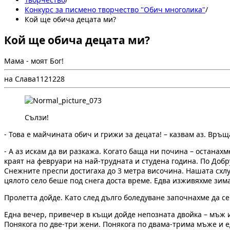
Конкурс за писмено творчество "Обич многолика"
/
Кой ще обича децата ми?
Кой ще обича децата ми?
Мама - моят Бог!
на Слава
11
212
28
Сълзи!
- Това е майчината обич и грижи за децата! – казвам аз. Връщ
- А аз искам да ви разкажа. Когато баща ни почина – останахм
краят на февруари на най-трудната и студена година. По Добр
Снежните преспи достигаха до 3 метра височина. Нашата схл
цялото село беше под снега доста време. Едва изживяхме зима
Пролетта дойде. Като след дълго боледуване започнахме да се
Една вечер, привечер в къщи дойде непозната двойка – мъж 
Понякога по две-три жени. Понякога по двама-трима мъже и ед