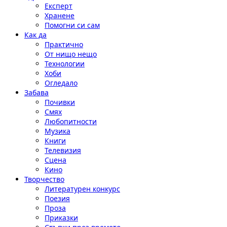
Експерт
Хранене
Помогни си сам
Как да
Практично
От нищо нещо
Технологии
Хоби
Огледало
Забава
Почивки
Смях
Любопитности
Музика
Книги
Телевизия
Сцена
Кино
Творчество
Литературен конкурс
Поезия
Проза
Приказки