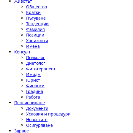
Животът
Общество
Кратки
Пътуване
Тенденции
Фамилия
Позиции
Хоризонти
Имена
Консулт
Психолог
Диетолог
Фитотерапевт
Имидж
Юрист
Финанси
Градина
Работа
Пенсиониране
Документи
Условия и процедури
Новостите
Осигуряване
Здраве