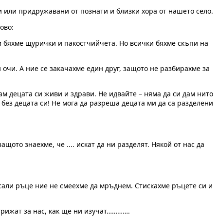
ми или придружавани от познати и близки хора от нашето село.
ово:
ки бяхме щурички и пакостчийчета. Но всички бяхме скъпи на
чи. А ние се закачахме един друг, защото не разбирахме за
дам децата си живи и здрави. Не идвайте – няма да си дам нито
 без децата си! Не мога да разреша децата ми да са разделени
то знаехме, че .... искат да ни разделят. Някой от нас да
сали ръце ние не смеехме да мръднем. Стискахме ръцете си и
 грижат за нас, как ще ни изучат………….