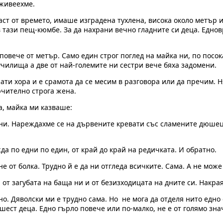
живеехме.
аст от времето, имаше изградена тухлена, висока около метър 
тази пещ-кюмбе. За да нахрани вечно гладните си деца. Едновр
вече от метър. Само един строг поглед на майка ни, по посока
 училища а две от най-големите ни сестри вече бяха задомени.
ати хора и е срамота да се месим в разговора или да пречим. 
ючително строга жена.
, майка ми казваше:
лушни. Нареждахме се на дървените кревати със сламените дю
да по едни по един, от край до край на редичката. И обратно.
 от болка. Трудно й е да ни отгледа всичките. Сама. А не може 
т загубата на баща ни и от безизходицата на дните си. Накрая
но. Дяволски ми е трудно сама. Но не мога да отделя нито едно о
 шест деца. Едно гърло повече или по-малко, не е от голямо зн