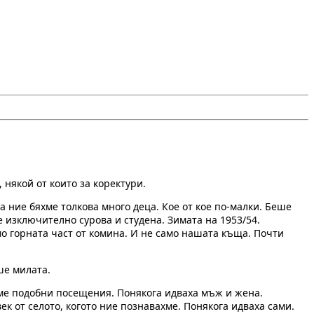
 някой от които за коректури.
а ние бяхме толкова много деца. Кое от кое по-малки. Беше
е изключително сурова и студена. Зимата на 1953/54.
о горната част от комина. И не само нашата къща. Почти
ше милата.
ме подобни посещения. Понякога идваха мъж и жена.
к от селото, когото ние познавахме. Понякога идваха сами.