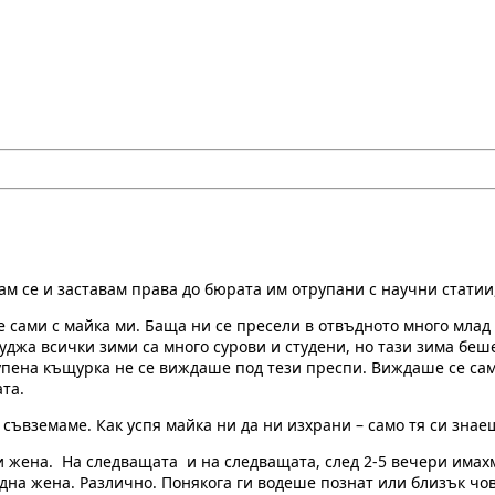
ам се и заставам права до бюрата им отрупани с научни статии,
е сами с майка ми. Баща ни се пресели в отвъдното много млад 
уджа всички зими са много сурови и студени, но тази зима беш
упена къщурка не се виждаше под тези преспи. Виждаше се сам
та.
 съвземаме. Как успя майка ни да ни изхрани – само тя си знае
и жена. На следващата и на следващата, след 2-5 вечери имах
на жена. Различно. Понякога ги водеше познат или близък чове