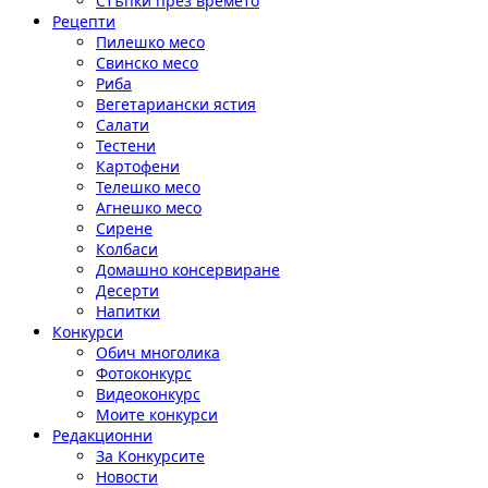
Стъпки през времето
Рецепти
Пилешко месо
Свинско месо
Риба
Вегетариански ястия
Салати
Тестени
Картофени
Телешко месо
Агнешко месо
Сирене
Колбаси
Домашно консервиране
Десерти
Напитки
Конкурси
Обич многолика
Фотоконкурс
Видеоконкурс
Моите конкурси
Редакционни
За Конкурсите
Новости