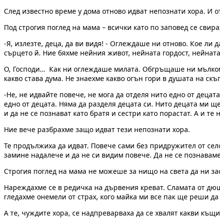
След известно време у дома отново идват непознати хора. И о
Под строгия поглед на мама – всички като по заповед се свир
-Я, излезте, деца, да ви видя! - Оглеждаше ни отново. Кое л
сърцето й. Ние бяхме нейния живот, нейната гордост, нейната
О, Господи… Как ни оглеждаше милата. Обгръщаше ни мълком с
какво става дума. Не знаехме какво огън гори в душата на ск
-Не, не идвайте повече, не мога да отделя нито едно от децат
едно от децата. Няма да разделя децата си. Нито децата ми ще
и да не се познават като братя и сестри като порастат. А и те
Ние вече разбрахме защо идват тези непознати хора.
Те продължиха да идват. Повече сами без придружител от село
замине надалече и да не си видим повече. Да не се познаваме
Строгия поглед на мама не можеше за нищо на света да ни за
Нареждахме се в редичка на дървения креват. Сламата от дю
гледахме онемели от страх, кого майка ми все пак ще реши да 
А те, чуждите хора, се надпреварваха да се хвалят какви къщи