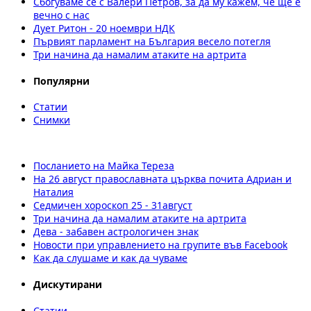
Сбогуваме се с Валери Петров, за да му кажем, че ще е
вечно с нас
Дует Ритон - 20 ноември НДК
Първият парламент на България весело потегля
Три начина да намалим атаките на артрита
Популярни
Статии
Снимки
Посланието на Майка Тереза
На 26 август православната църква почита Адриан и
Наталия
Седмичен хороскоп 25 - 31август
Три начина да намалим атаките на артрита
Дева - забавен астрологичен знак
Новости при управлението на групите във Facebook
Как да слушаме и как да чуваме
Дискутирани
Статии