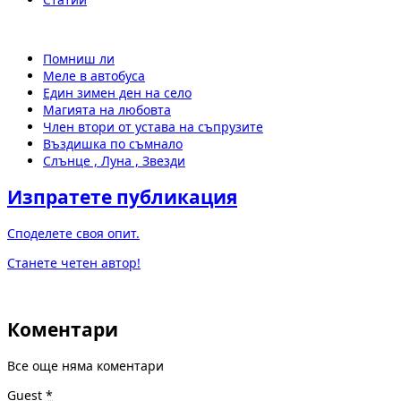
Помниш ли
Меле в автобуса
Един зимен ден на село
Магията на любовта
Член втори от устава на съпрузите
Въздишка по съмнало
Слънце , Луна , Звезди
Изпратете публикация
Споделете своя опит.
Станете четен автор!
Коментари
Все още няма коментари
Guest
*