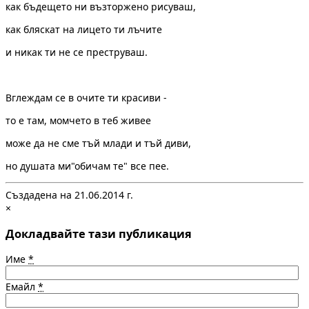
как бъдещето ни възторжено рисуваш,
как бляскат на лицето ти лъчите
и никак ти не се преструваш.
Вглеждам се в очите ти красиви -
то е там, момчето в теб живее
може да не сме тъй млади и тъй диви,
но душата ми"обичам те" все пее.
Създадена на 21.06.2014 г.
×
Докладвайте тази публикация
Име
*
Емайл
*