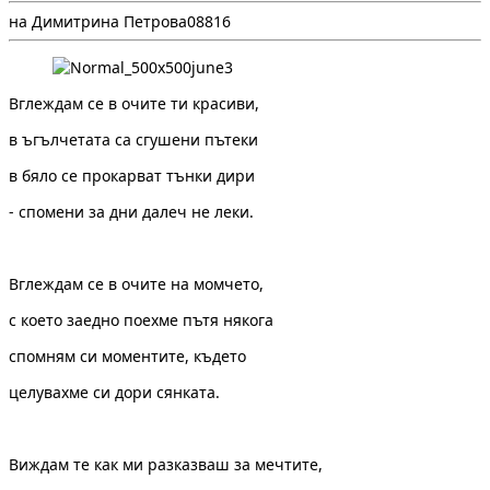
на Димитрина Петрова
0
88
16
Вглеждам се в очите ти красиви,
в ъгълчетата са сгушени пътеки
в бяло се прокарват тънки дири
- спомени за дни далеч не леки.
Вглеждам се в очите на момчето,
с което заедно поехме пътя някога
спомням си моментите, където
целувахме си дори сянката.
Виждам те как ми разказваш за мечтите,