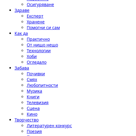
Осигуряване
Здраве
Експерт
Хранене
Помогни си сам
Как да
Практично
От нищо нещо
Технологии
Хоби
Огледало
Забава
Почивки
Смях
Любопитности
Музика
Книги
Телевизия
Сцена
Кино
Творчество
Литературен конкурс
Поезия