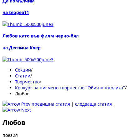
Да помълчим
на teogea11
Любов като във филм черно-бял
на Деспина Клер
Секции
/
Статии
/
Творчество
/
Конкурс за писмено творчество "Обич многолика"
/
Любов
предишна статия
|
следваща статия
Любов
поезия