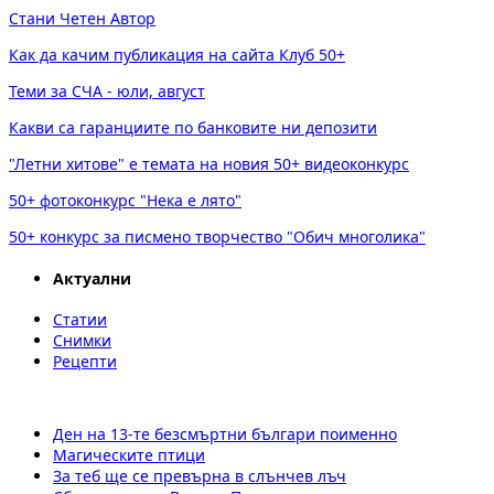
Стани Четен Автор
Как да качим публикация на сайта Клуб 50+
Теми за СЧА - юли, август
Какви са гаранциите по банковите ни депозити
"Летни хитове" е темата на новия 50+ видеоконкурс
50+ фотоконкурс "Нека е лято"
50+ конкурс за писмено творчество "Обич многолика"
Актуални
Статии
Снимки
Рецепти
Ден на 13-те безсмъртни българи поименно
Магическите птици
За теб ще се превърна в слънчев лъч