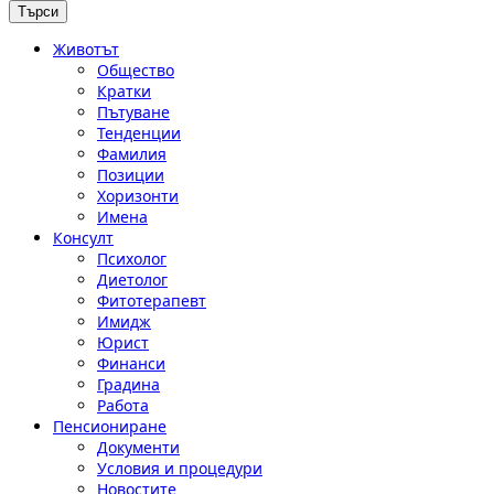
Животът
Общество
Кратки
Пътуване
Тенденции
Фамилия
Позиции
Хоризонти
Имена
Консулт
Психолог
Диетолог
Фитотерапевт
Имидж
Юрист
Финанси
Градина
Работа
Пенсиониране
Документи
Условия и процедури
Новостите