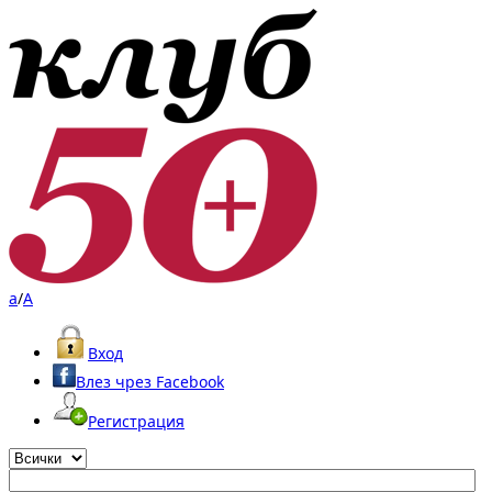
a
/
A
Вход
Влез чрез Facebook
Регистрация