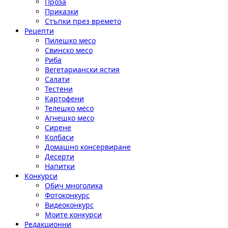
Проза
Приказки
Стъпки през времето
Рецепти
Пилешко месо
Свинско месо
Риба
Вегетариански ястия
Салати
Тестени
Картофени
Телешко месо
Агнешко месо
Сирене
Колбаси
Домашно консервиране
Десерти
Напитки
Конкурси
Обич многолика
Фотоконкурс
Видеоконкурс
Моите конкурси
Редакционни