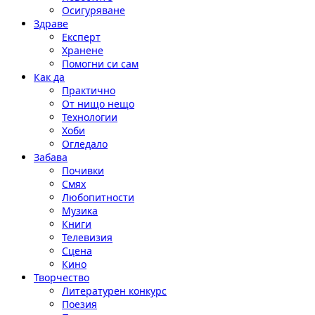
Осигуряване
Здраве
Експерт
Хранене
Помогни си сам
Как да
Практично
От нищо нещо
Технологии
Хоби
Огледало
Забава
Почивки
Смях
Любопитности
Музика
Книги
Телевизия
Сцена
Кино
Творчество
Литературен конкурс
Поезия