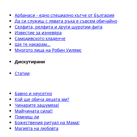
Арбанаси - едно специално кътче от България
Да си служиш с лявата ръка е съвсем обичайно
Селфита, релфита и други щуротии-фита
Известие за изневяра
Самодивското кладенче
Ще те накарам...
Многото лица на Робин Уилямс
Дискутирани
Статии
Бавно и неусетно
Кой ще обича децата ми?
Чинарите зашумяха!
Майчината сила!!
Помниш ли
Божествения ритуал на Мама!
Магията на любовта