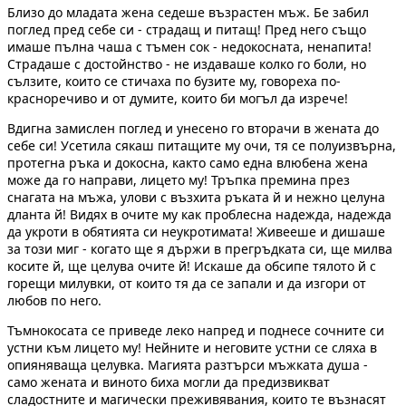
Близо до младата жена седеше възрастен мъж. Бе забил
поглед пред себе си - страдащ и питащ! Пред него също
имаше пълна чаша с тъмен сок - недокосната, ненапита!
Страдаше с достойнство - не издаваше колко го боли, но
сълзите, които се стичаха по бузите му, говореха по-
красноречиво и от думите, които би могъл да изрече!
Вдигна замислен поглед и унесено го вторачи в жената до
себе си! Усетила сякаш питащите му очи, тя се полуизвърна,
протегна ръка и докосна, както само една влюбена жена
може да го направи, лицето му! Тръпка премина през
снагата на мъжа, улови с възхита ръката й и нежно целуна
дланта й! Видях в очите му как проблесна надежда, надежда
да укроти в обятията си неукротимата! Живееше и дишаше
за този миг - когато ще я държи в прегръдката си, ще милва
косите й, ще целува очите й! Искаше да обсипе тялото й с
горещи милувки, от които тя да се запали и да изгори от
любов по него.
Тъмнокосата се приведе леко напред и поднесе сочните си
устни към лицето му! Нейните и неговите устни се сляха в
опияняваща целувка. Магията разтърси мъжката душа -
само жената и виното биха могли да предизвикват
сладостните и магически преживявания, които те възнасят