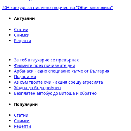
50+ конкурс за писмено творчество "Обич многолика"
Актуални
Статии
Снимки
Рецепти
За теб в глухарче се превърнах
Филмите през почивните дни
Арбанаси - едно специално кътче от България
Подари ми
Аз съм твоите очи - акция срещу агресията
Жадна да бъда рефрен
Безплатен автобус до Витоша и обратно
Популярни
Статии
Снимки
Рецепти