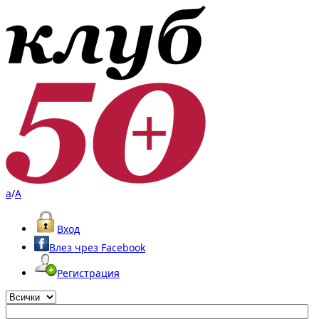
a
/
A
Вход
Влез чрез Facebook
Регистрация