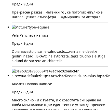
Преди 9 дни
Прекрасен разказ ! Четейки го , се потопих нпълно в
нагорещената атмосфера ... Адмирации за автора !
Vela Pancheva написа:
Преди 9 дни
Opianiavasto pisanie,valnuvasto....varna me desetki
godini nazad...BRAVO na avtorkata..tajka trudno s e stiga
s dumi do sarzeto an chitatelia...
Анелия Попова написа:
Преди 8 дни
Много силно - и с тъгата, и с красотата си! Браво на
Люба Момчилова! Щом един текст е успял да пренесе
съзнанието в друга реалност, значи го е спечелил!