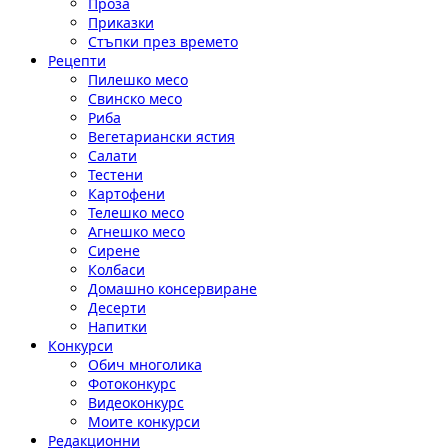
Проза
Приказки
Стъпки през времето
Рецепти
Пилешко месо
Свинско месо
Риба
Вегетариански ястия
Салати
Тестени
Картофени
Телешко месо
Агнешко месо
Сирене
Колбаси
Домашно консервиране
Десерти
Напитки
Конкурси
Обич многолика
Фотоконкурс
Видеоконкурс
Моите конкурси
Редакционни