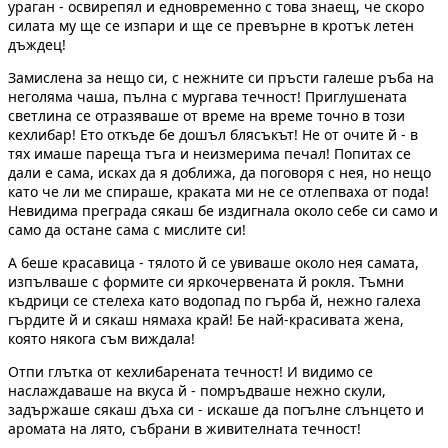
ураган - освирепял и едновременно с това знаещ, че скоро
силата му ще се изпари и ще се превърне в кротък летен
дъждец!
Замислена за нещо си, с нежните си пръсти галеше ръба на
неголяма чаша, пълна с мургава течност! Приглушената
светлина се отразяваше от време на време точно в този
кехлибар! Ето откъде бе дошъл блясъкът! Не от очите й - в
тях имаше пареща тъга и неизмерима печал! Попитах се
дали е сама, исках да я доближа, да поговоря с нея, но нещо
като че ли ме спираше, краката ми не се отлепваха от пода!
Невидима преграда сякаш бе издигнала около себе си само и
само да остане сама с мислите си!
А беше красавица - тялото й се увиваше около нея самата,
изпълваше с формите си яркочервената й рокля. Тъмни
къдрици се стелеха като водопад по гърба й, нежно галеха
гърдите й и сякаш нямаха край! Бе най-красивата жена,
която някога съм виждала!
Отпи глътка от кехлибарената течност! И видимо се
наслаждаваше на вкуса й - помръдваше нежно скули,
задържаше сякаш дъха си - искаше да погълне слънцето и
аромата на лято, събрани в живителната течност!