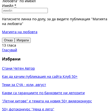
любовта" по имейл
Имейл
*
Натиснете линка по-долу, за да видите публикация "Магията
на любовта"
Магията на любовта
Отказ
Изпрати
13 гласа
Гласувай
Избрани
Стани Четен Автор
Как да качим публикация на сайта Клуб 50+
Теми за СЧА - юли, август
Какви са гаранциите по банковите ни депозити
"Летни хитове" е темата на новия 50+ видеоконкурс
50+ фотоконкурс "Нека е лято"