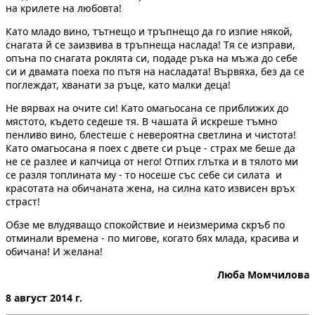
на крилете на любовта!
Като младо вино, тътнещо и тръпнещо да го изпие някой,
снагата й се заизвива в тръпнеща наслада! Тя се изправи,
опъна по снагата роклята си, подаде ръка на мъжа до себе
си и двамата поеха по пътя на насладата! Вървяха, без да се
поглеждат, хванати за ръце, като малки деца!
Не вярвах на очите си! Като омагьосана се приближих до
мястото, където седеше тя. В чашата й искреше тъмно
пенливо вино, блестеше с невероятна светлина и чистота!
Като омагьосана я поех с двете си ръце - страх ме беше да
не се разлее и капчица от него! Отпих глътка и в тялото ми
се разля топлината му - то носеше със себе си силата и
красотата на обичаната жена, на силна като извисен връх
страст!
Обзе ме влудяващо спокойствие и неизмерима скръб по
отминали времена - по мигове, когато бях млада, красива и
обичана! И желана!
Люба Момчилова
8 август 2014 г.