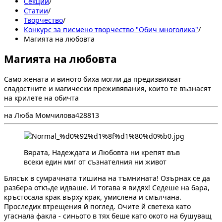
Секции
/
Статии
/
Творчество
/
Конкурс за писмено творчество "Обич многолика"
/
Магията на любовта
Магията на любовта
Само жената и виното биха могли да предизвикват
сладостните и магически преживявания, които те възнасят
на крилете на обичта
на Люба Момчилова
4
288
13
Вярата, Надеждата и Любовта ни крепят във
всеки един миг от съзнателния ни живот
Блясък в сумрачната тишина на тъмнината! Озърнах се да
разбера откъде идваше. И тогава я видях! Седеше на бара,
кръстосала крак върху крак, умислена и смълчана.
Проследих втрещения й поглед. Очите й светеха като
угаснала факла - синьото в тях беше като окото на бушуващ