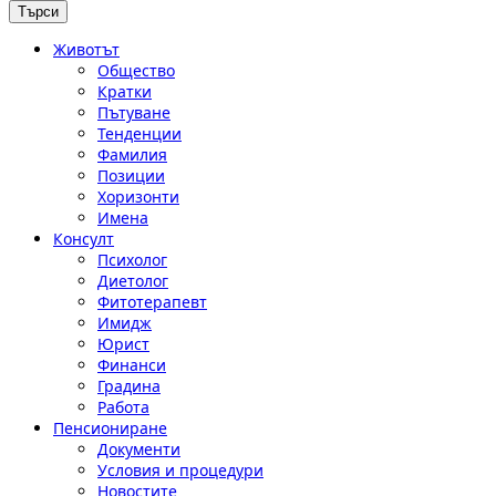
Животът
Общество
Кратки
Пътуване
Тенденции
Фамилия
Позиции
Хоризонти
Имена
Консулт
Психолог
Диетолог
Фитотерапевт
Имидж
Юрист
Финанси
Градина
Работа
Пенсиониране
Документи
Условия и процедури
Новостите