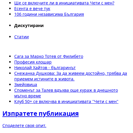
Ще се включите ли в инициативата Чети с мен?
Есента е вече тук
106 години независима България
Дискутирани
Статии
Сага за Марко Тотев от Филибето
Професия клошар
Николай Хайтов - българинът
Снежанка Душкова: За да живеем достойно, трябва да
приемем истините в живота.
Змейовица
Споменът за Талев вдъхва още кураж в днешното
мътно време
Клуб 50+ се включва в инициативата "Чети с мен"
Изпратете публикация
Споделете своя опит.