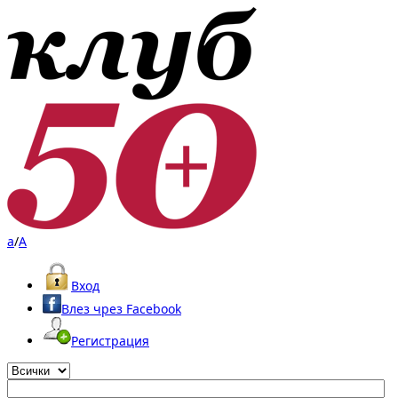
a
/
A
Вход
Влез чрез Facebook
Регистрация