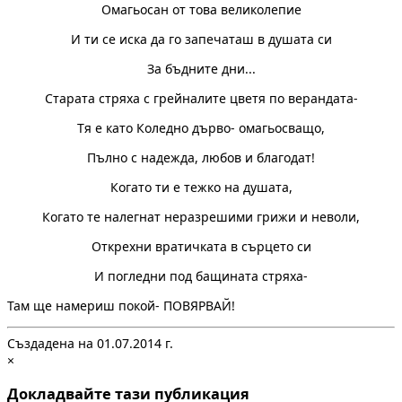
Омагьосан от това великолепие
И ти се иска да го запечаташ в душата си
За бъдните дни...
Старата стряха с грейналите цветя по верандата-
Тя е като Коледно дърво- омагьосващо,
Пълно с надежда, любов и благодат!
Когато ти е тежко на душата,
Когато те налегнат неразрешими грижи и неволи,
Открехни вратичката в сърцето си
И погледни под бащината стряха-
Там ще намериш покой- ПОВЯРВАЙ!
Създадена на 01.07.2014 г.
×
Докладвайте тази публикация