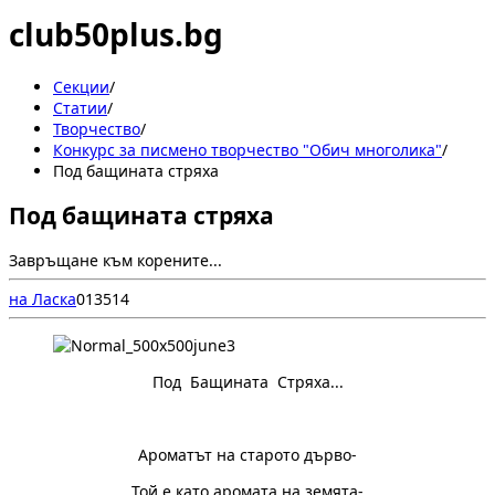
club50plus.bg
Секции
/
Статии
/
Творчество
/
Конкурс за писмено творчество "Обич многолика"
/
Под бащината стряха
Под бащината стряха
Завръщане към корените...
на Ласка
0
135
14
Под Бащината Стряха...
Ароматът на старото дърво-
Той е като аромата на земята-