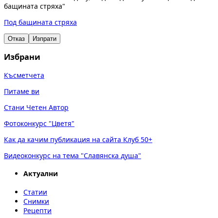
бащината стряха"
Под бащината стряха
Отказ
Изпрати
Избрани
Късметчета
Питаме ви
Стани Четен Автор
Фотоконкурс "Цветя"
Как да качим публикация на сайта Клуб 50+
Видеоконкурс на тема "Славянска душа"
Актуални
Статии
Снимки
Рецепти