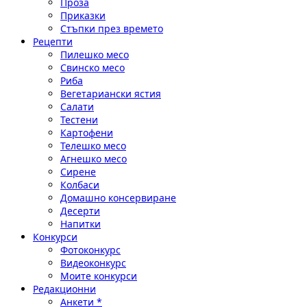
Проза
Приказки
Стъпки през времето
Рецепти
Пилешко месо
Свинско месо
Риба
Вегетариански ястия
Салати
Тестени
Картофени
Телешко месо
Агнешко месо
Сирене
Колбаси
Домашно консервиране
Десерти
Напитки
Конкурси
Фотоконкурс
Видеоконкурс
Моите конкурси
Редакционни
Анкети *