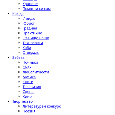
Хранене
Помогни си сам
Как да
Имидж
Юрист
Градина
Практично
От нищо нещо
Технологии
Хоби
Огледало
Забава
Почивки
Смях
Любопитности
Музика
Книги
Телевизия
Сцена
Кино
Творчество
Литературен конкурс
Поезия