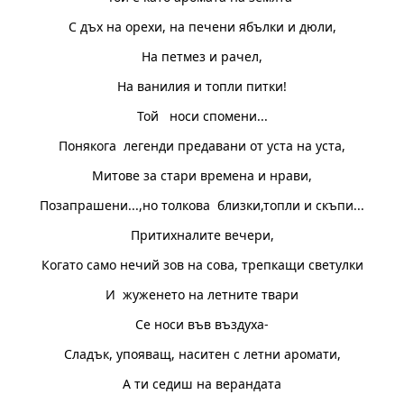
С дъх на орехи, на печени ябълки и дюли,
На петмез и рачел,
На ванилия и топли питки!
Той носи спомени...
Понякога легенди предавани от уста на уста,
Митове за стари времена и нрави,
Позапрашени...,но толкова близки,топли и скъпи...
Притихналите вечери,
Когато само нечий зов на сова, трепкащи светулки
И жуженето на летните твари
Се носи във въздуха-
Сладък, упояващ, наситен с летни аромати,
А ти седиш на верандата