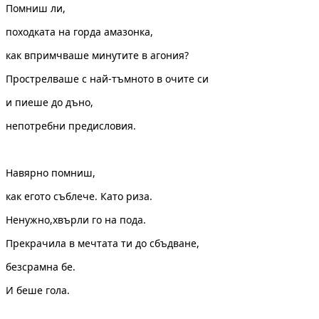
Помниш ли,
походката на горда амазонка,
как впримчваше минутите в агония?
Прострелваше с най-тъмното в очите си
и пиеше до дъно,
непотребни предисловия.
Навярно помниш,
как егото съблече. Като риза.
Ненужно,хвърли го на пода.
Прекрачила в мечтата ти до сбъдване,
безсрамна бе.
И беше гола.