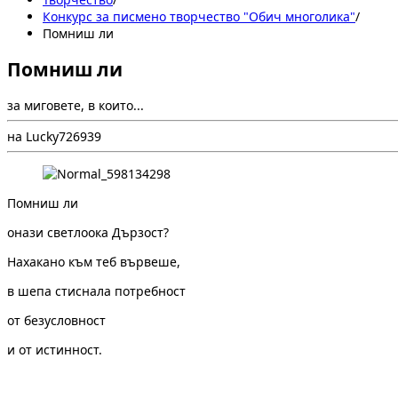
Конкурс за писмено творчество "Обич многолика"
/
Помниш ли
Помниш ли
за миговете, в които...
на Lucky
7
269
39
Помниш ли
онази светлоока Дързост?
Нахакано към теб вървеше,
в шепа стиснала потребност
от безусловност
и от истинност.