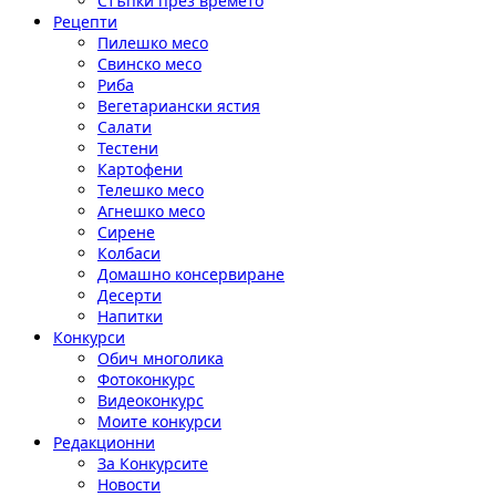
Стъпки през времето
Рецепти
Пилешко месо
Свинско месо
Риба
Вегетариански ястия
Салати
Тестени
Картофени
Телешко месо
Агнешко месо
Сирене
Колбаси
Домашно консервиране
Десерти
Напитки
Конкурси
Обич многолика
Фотоконкурс
Видеоконкурс
Моите конкурси
Редакционни
За Конкурсите
Новости