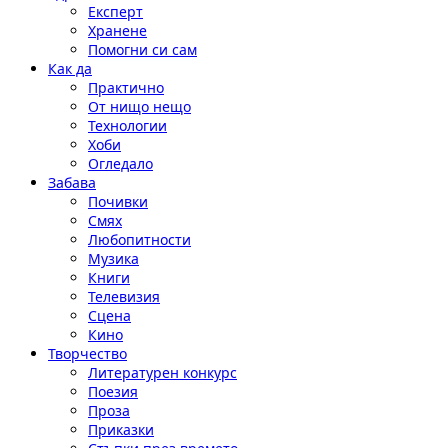
Експерт
Хранене
Помогни си сам
Как да
Практично
От нищо нещо
Технологии
Хоби
Огледало
Забава
Почивки
Смях
Любопитности
Музика
Книги
Телевизия
Сцена
Кино
Творчество
Литературен конкурс
Поезия
Проза
Приказки