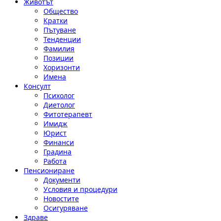
Животът
Общество
Кратки
Пътуване
Тенденции
Фамилия
Позиции
Хоризонти
Имена
Консулт
Психолог
Диетолог
Фитотерапевт
Имидж
Юрист
Финанси
Градина
Работа
Пенсиониране
Документи
Условия и процедури
Новостите
Осигуряване
Здраве