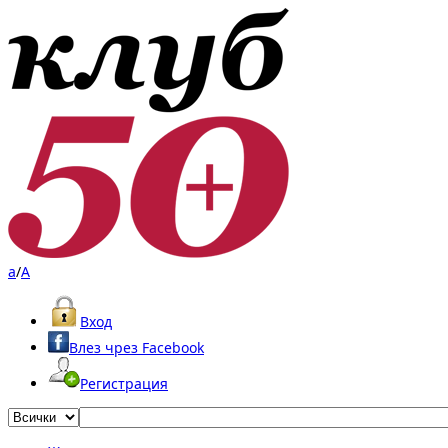
a
/
A
Вход
Влез чрез Facebook
Регистрация