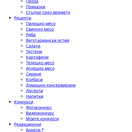
Проза
Приказки
Стъпки през времето
Рецепти
Пилешко месо
Свинско месо
Риба
Вегетариански ястия
Салати
Тестени
Картофени
Телешко месо
Агнешко месо
Сирене
Колбаси
Домашно консервиране
Десерти
Напитки
Конкурси
Фотоконкурс
Видеоконкурс
Моите конкурси
Редакционни
Анкети *