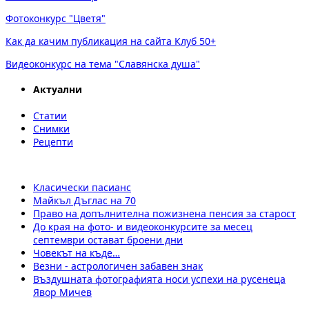
Фотоконкурс "Цветя"
Как да качим публикация на сайта Клуб 50+
Видеоконкурс на тема "Славянска душа"
Актуални
Статии
Снимки
Рецепти
Класически пасианс
Майкъл Дъглас на 70
Право на допълнителна пожизнена пенсия за старост
До края на фото- и видеоконкурсите за месец
септември остават броени дни
Човекът на къде…
Везни - астрологичен забавен знак
Въздушната фотографията носи успехи на русенеца
Явор Мичев