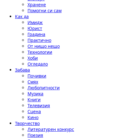
Хранене
Помогни си сам
Как да
Имидж
Юрист
Градина
Практично
От нищо нещо
Технологии
Хоби
Огледало
Забава
Почивки
Смях
Любопитности
Музика
Книги
Телевизия
Сцена
Кино
Творчество
Литературен конкурс
Поезия