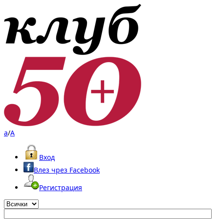
a
/
A
Вход
Влез чрез Facebook
Регистрация