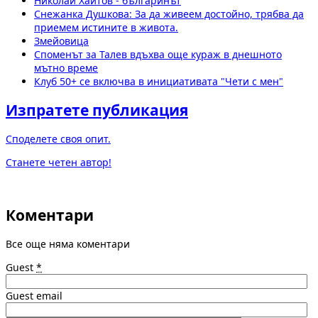
Николай Хайтов - българинът
Снежанка Душкова: За да живеем достойно, трябва да
приемем истините в живота.
Змейовица
Споменът за Талев вдъхва още кураж в днешното
мътно време
Клуб 50+ се включва в инициативата "Чети с мен"
Изпратете публикация
Споделете своя опит.
Станете четен автор!
Коментари
Все още няма коментари
Guest
*
Guest email