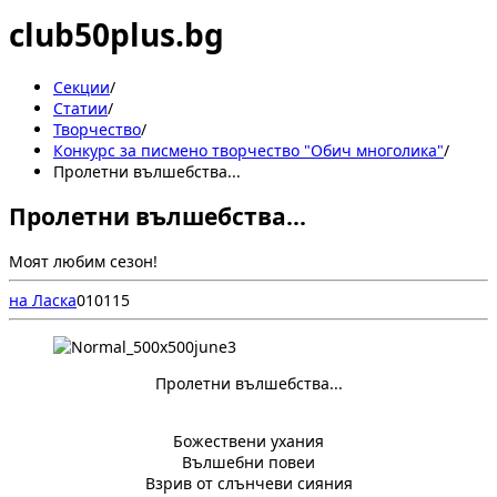
club50plus.bg
Секции
/
Статии
/
Творчество
/
Конкурс за писмено творчество "Обич многолика"
/
Пролетни вълшебства...
Пролетни вълшебства...
Моят любим сезон!
на Ласка
0
101
15
Пролетни вълшебства...
Божествени ухания
Вълшебни повеи
Взрив от слънчеви сияния