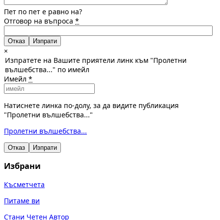
Пет по пет е равно на?
Отговор на въпроса
*
Отказ
×
Изпратете на Вашите приятели линк към "Пролетни
вълшебства..." по имейл
Имейл
*
Натиснете линка по-долу, за да видите публикация
"Пролетни вълшебства..."
Пролетни вълшебства...
Отказ
Изпрати
Избрани
Късметчета
Питаме ви
Стани Четен Автор