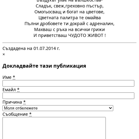
Сладък, свеж,греховно пъстър,
Омогьосващ и богат на цветове,
Цветната палитра те омайва
Пълни дробовете ти докрай с адреналин,
Махваш с ръка на всички грижи
И приветстваш ЧУДОТО ЖИВОТ !
Създадена на 01.07.2014 г.
×
Докладвайте тази публикация
Име
*
Емайл
*
Причина
*
Съобщение
*