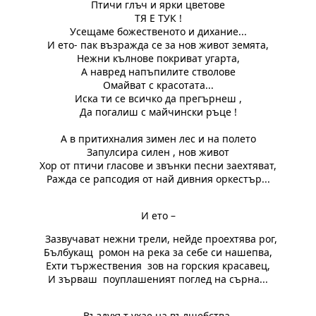
Птичи глъч и ярки цветове
ТЯ Е ТУК !
Усещаме божественото и дихание...
И ето- пак възражда се за нов живот земята,
Нежни кълнове покриват угарта,
А навред напъпилите стволове
Омайват с красотата...
Иска ти се всичко да прегърнеш ,
Да погалиш с майчински ръце !
А в притихналия зимен лес и на полето
Запулсира силен , нов живот
Хор от птичи гласове и звънки песни заехтяват,
Ражда се рапсодия от най дивния оркестър...
И ето –
Зазвучават нежни трели, нейде проехтява рог,
Бълбукащ ромон на река за себе си нашепва,
Ехти тържествения зов на горския красавец,
И зърваш поуплашеният поглед на сърна...
Въздухът ухае на вълшебства-