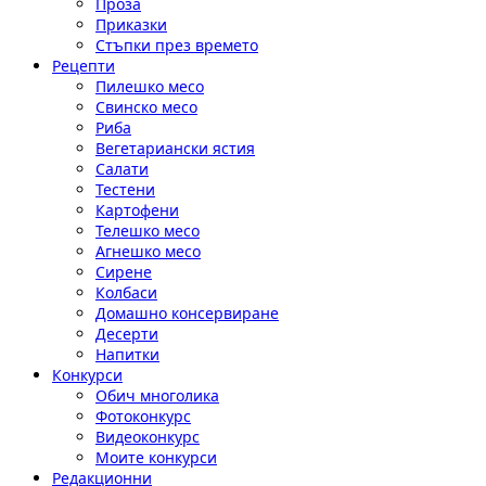
Проза
Приказки
Стъпки през времето
Рецепти
Пилешко месо
Свинско месо
Риба
Вегетариански ястия
Салати
Тестени
Картофени
Телешко месо
Агнешко месо
Сирене
Колбаси
Домашно консервиране
Десерти
Напитки
Конкурси
Обич многолика
Фотоконкурс
Видеоконкурс
Моите конкурси
Редакционни