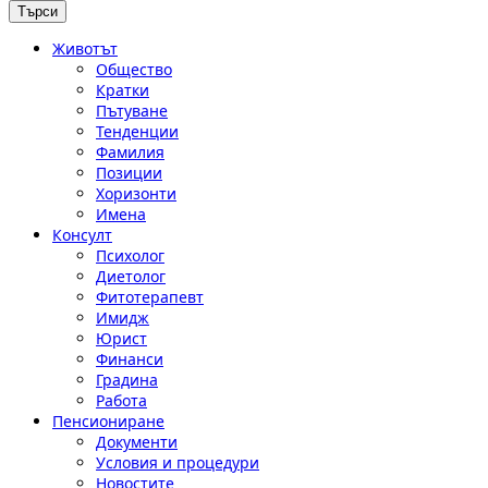
Животът
Общество
Кратки
Пътуване
Тенденции
Фамилия
Позиции
Хоризонти
Имена
Консулт
Психолог
Диетолог
Фитотерапевт
Имидж
Юрист
Финанси
Градина
Работа
Пенсиониране
Документи
Условия и процедури
Новостите