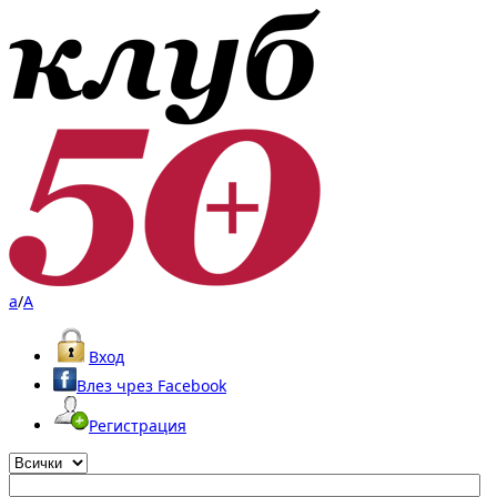
a
/
A
Вход
Влез чрез Facebook
Регистрация