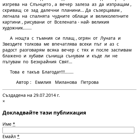
изгрева на Слънцето , а вечер залеза аз да изпращам ,
скриващ се зад далечни планини... Да съзерцавам ,
легнала на спалнята чудните облаци и великолепните
картини , рисувани от Вселената - най- великия
художник.......
А нощта с тъмния си плащ , огрян от Луната и
Звездите толкова ме впечатлява всеки път и аз с
радост разговарям всяка вечер с тях и после заспивам
блажено и хубави сънища сънувам и къде ли не
пътувам по Безкрайния Свят...
Това е такъв Благодат!!!.......
Автор : Емилия Миланова Петрова
Създадена на 29.07.2014 г.
×
Докладвайте тази публикация
Име
*
Емайл
*