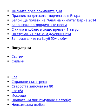
Филмите през почивните дни
Празник на детското творчество в Етъра
Балон ще полети на "Алея на книгата" Варна 2014
Започнаха Богородичните пости
С книга в хубаво и лошо време - 1 август
По стръмния път към духовния път
За приятелите на Клуб 50+ с обич
Популярни
Статии
Снимки
Ела
Справяне със стреса
Старостта започва на 80
Сватба
Искрица
Правата ни при пътуване с автобус
Невъзможна любов