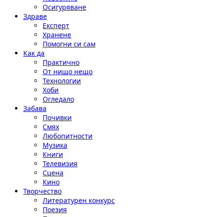
Осигуряване
Здраве
Експерт
Хранене
Помогни си сам
Как да
Практично
От нищо нещо
Технологии
Хоби
Огледало
Забава
Почивки
Смях
Любопитности
Музика
Книги
Телевизия
Сцена
Кино
Творчество
Литературен конкурс
Поезия