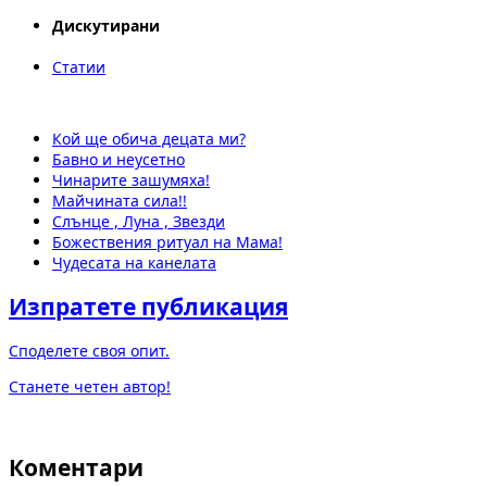
Дискутирани
Статии
Кой ще обича децата ми?
Бавно и неусетно
Чинарите зашумяха!
Майчината сила!!
Слънце , Луна , Звезди
Божествения ритуал на Мама!
Чудесата на канелата
Изпратете публикация
Споделете своя опит.
Станете четен автор!
Коментари