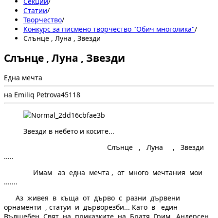
Секции
/
Статии
/
Творчество
/
Конкурс за писмено творчество "Обич многолика"
/
Слънце , Луна , Звезди
Слънце , Луна , Звезди
Една мечта
на Emiliq Petrova
4
51
18
Звезди в небето и косите...
Слънце , Луна , Звезди
.....
Имам аз една мечта , от много мечтания мои
.......
Аз живея в къща от дърво с разни дървени
орнаменти , статуи и дърворезби... Като в един
Вълшебен Свят на приказките на Братя Грим , Андерсен