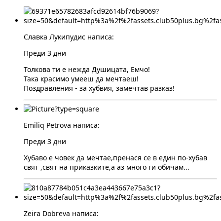
Славка Лукипудис написа:
Преди 3 дни
Толкова ти е нежда Душицата, Емчо!
Така красимо умееш да мечтаеш!
Поздравления - за хубвия, замечтав разказ!
Emiliq Petrova написа:
Преди 3 дни
Хубаво е човек да мечтае,пренася се в един по-хубав
свят ,свят на приказките,а аз много ги обичам...
Zeira Dobreva написа: