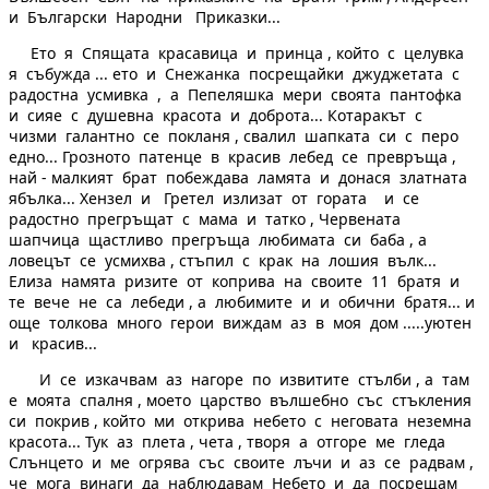
и Български Народни Приказки...
Ето я Спящата красавица и принца , който с целувка
я събужда ... ето и Снежанка посрещайки джуджетата с
радостна усмивка , а Пепеляшка мери своята пантофка
и сияе с душевна красота и доброта... Котаракът с
чизми галантно се покланя , свалил шапката си с перо
едно... Грозното патенце в красив лебед се превръща ,
най - малкият брат побеждава ламята и донася златната
ябълка... Хензел и Гретел излизат от гората и се
радостно прегръщат с мама и татко , Червената
шапчица щастливо прегръща любимата си баба , а
ловецът се усмихва , стъпил с крак на лошия вълк...
Елиза намята ризите от коприва на своите 11 братя и
те вече не са лебеди , а любимите и и обични братя... и
още толкова много герои виждам аз в моя дом .....уютен
и красив...
И се изкачвам аз нагоре по извитите стълби , а там
е моята спалня , моето царство вълшебно със стъкления
си покрив , който ми открива небето с неговата неземна
красота... Тук аз плета , чета , творя а отгоре ме гледа
Слънцето и ме огрява със своите лъчи и аз се радвам ,
че мога винаги да наблюдавам Небето и да посрещам