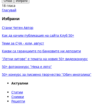
Отказ
Изпрати
18 гласа
Гласувай
Избрани
Стани Четен Автор
Как да качим публикация на сайта Клуб 50+
Теми за СЧА - юли, август
Какви са гаранциите по банковите ни депозити
"Летни хитове" е темата на новия 50+ видеоконкурс
50+ фотоконкурс "Нека е лято"
50+ конкурс за писмено творчество "Обич многолика"
Актуални
Статии
Снимки
Рецепти