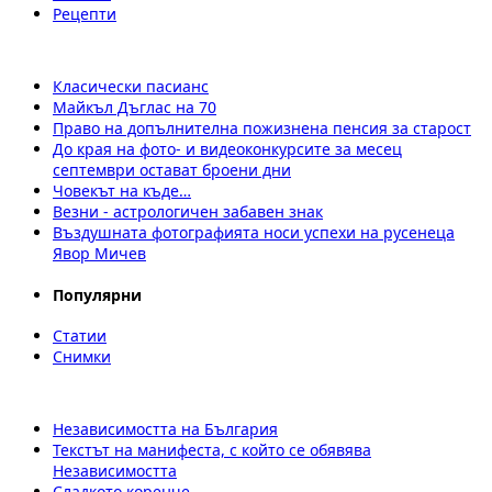
Рецепти
Класически пасианс
Майкъл Дъглас на 70
Право на допълнителна пожизнена пенсия за старост
До края на фото- и видеоконкурсите за месец
септември остават броени дни
Човекът на къде…
Везни - астрологичен забавен знак
Въздушната фотографията носи успехи на русенеца
Явор Мичев
Популярни
Статии
Снимки
Независимостта на България
Текстът на манифеста, с който се обявява
Независимостта
Сладкото коренче