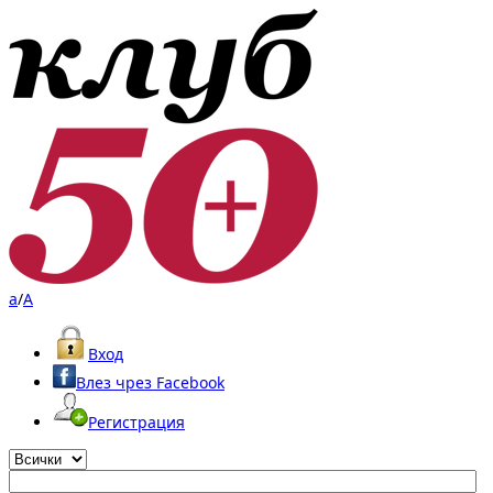
a
/
A
Вход
Влез чрез Facebook
Регистрация