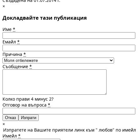
Създадена на 01.07.2014 г.
×
Докладвайте тази публикация
Име
*
Емайл
*
Причина
*
Съобщение
*
Колко прави 4 минус 2?
Отговор на въпроса
*
Отказ
×
Изпратете на Вашите приятели линк към " любов" по имейл
Имейл
*