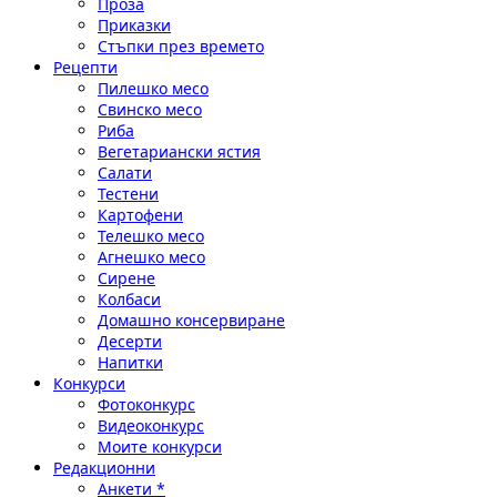
Проза
Приказки
Стъпки през времето
Рецепти
Пилешко месо
Свинско месо
Риба
Вегетариански ястия
Салати
Тестени
Картофени
Телешко месо
Агнешко месо
Сирене
Колбаси
Домашно консервиране
Десерти
Напитки
Конкурси
Фотоконкурс
Видеоконкурс
Моите конкурси
Редакционни
Анкети *