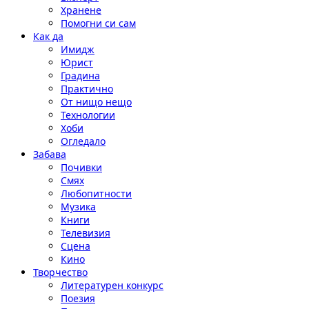
Хранене
Помогни си сам
Как да
Имидж
Юрист
Градина
Практично
От нищо нещо
Технологии
Хоби
Огледало
Забава
Почивки
Смях
Любопитности
Музика
Книги
Телевизия
Сцена
Кино
Творчество
Литературен конкурс
Поезия