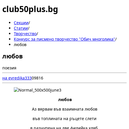
club50plus.bg
Секции
/
Статии
/
Творчество
/
Конкурс за писмено творчество "Обич многолика"
/
любов
любов
поезия
на evredika333
0
98
16
любов
Аз вярвам във взаимната любов
във топлината на ръцете слети
в разчупена на две филийка хляб,