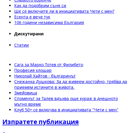
Как да подобрим съня си
Ще се включите ли в инициативата Чети с мен?
Есента е вече тук
106 години независима България
Дискутирани
Статии
Сага за Марко Тотев от Филибето
Професия клошар
Николай Хайтов - българинът
Снежанка Душкова: За да живеем достойно, трябва да
приемем истините в живота.
Змейовица
Споменът за Талев вдъхва още кураж в днешното
мътно време
Клуб 50+ се включва в инициативата "Чети с мен"
Изпратете публикация