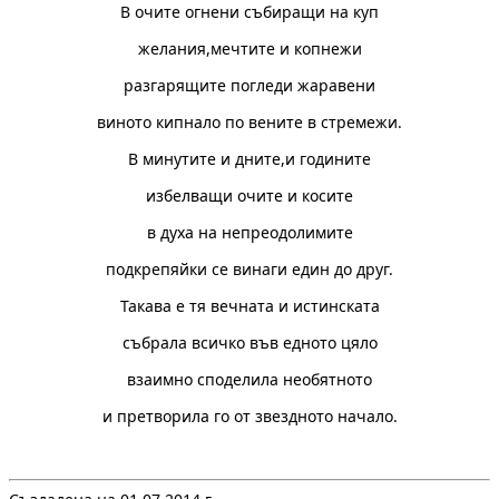
В очите огнени събиращи на куп
желания,мечтите и копнежи
разгарящите погледи жаравени
виното кипнало по вените в стремежи.
В минутите и дните,и годините
избелващи очите и косите
в духа на непреодолимите
подкрепяйки се винаги един до друг.
Такава е тя вечната и истинската
събрала всичко във едното цяло
взаимно споделила необятното
и претворила го от звездното начало.