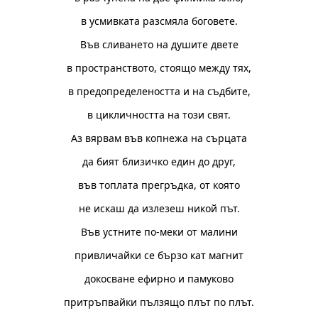
в усмивката разсмяла боговете.
Във сливането на душите двете
в пространството, стоящо между тях,
в предопределеността и на съдбите,
в цикличността на този свят.
Аз вярвам във копнежа на сърцата
да бият близичко един до друг,
във топлата прегръдка, от която
не искаш да излезеш никой път.
Във устните по-меки от малини
привличайки се бързо кат магнит
докосване ефирно и памуково
притръпвайки пълзящо плът по плът.