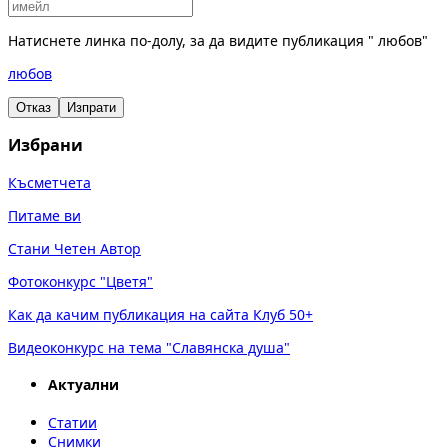
Натиснете линка по-долу, за да видите публикация " любов"
любов
Отказ
Изпрати
Избрани
Късметчета
Питаме ви
Стани Четен Автор
Фотоконкурс "Цветя"
Как да качим публикация на сайта Клуб 50+
Видеоконкурс на тема "Славянска душа"
Актуални
Статии
Снимки