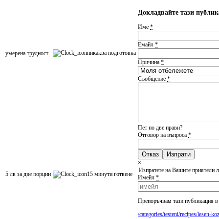
Докладвайте тази публи
Име
*
Емайл
*
никаква подготовка
умеренa трудност
Причина
*
Съобщение
*
Пет по две прави?
Отговор на въпроса
*
Отказ
×
Изпратете на Вашите приятели л
5 лв за две порции
15 минути готвене
Имейл
*
Препоръчвам тази публикация в 
/categories/testeni/recipes/lesen-k