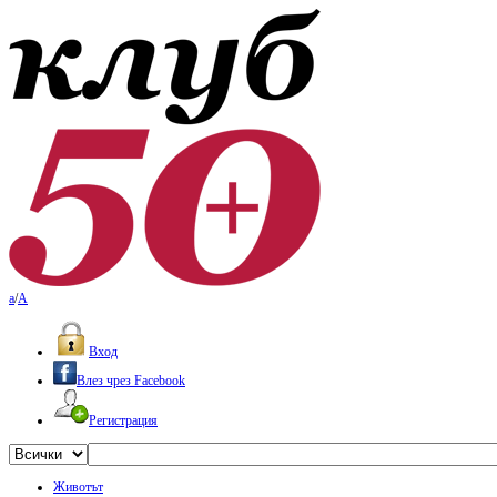
a
/
A
Вход
Влез чрез Facebook
Регистрация
Животът