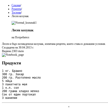
Секции
/
Рецепти
/
Тестени
/
Лесен козунак
Лесен козунак
на Потребител
Лесен и бърз великденски козунак, изпитана рецепта, която става в домашни условия.
Създадена на 30.04.2013 г.
Видяна 2303 пъти
Продукти
1 кг. Брашно

300 гр. Захар

200 гр. Разтопено масло

5 яйца

3 пакетчета мая

1 к.л. сол

200 грама хладко мляко

Сок от един портокал

3 ванилии
×