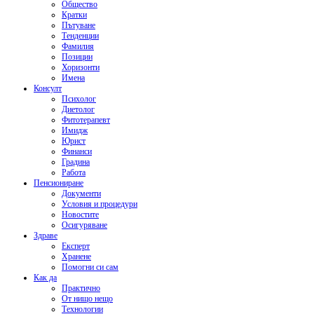
Общество
Кратки
Пътуване
Тенденции
Фамилия
Позиции
Хоризонти
Имена
Консулт
Психолог
Диетолог
Фитотерапевт
Имидж
Юрист
Финанси
Градина
Работа
Пенсиониране
Документи
Условия и процедури
Новостите
Осигуряване
Здраве
Експерт
Хранене
Помогни си сам
Как да
Практично
От нищо нещо
Технологии