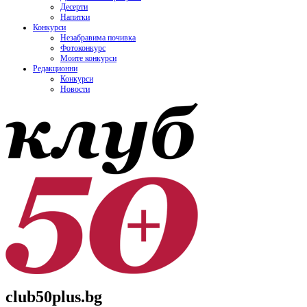
Десерти
Напитки
Конкурси
Незабравима почивка
Фотоконкурс
Моите конкурси
Редакционни
Конкурси
Новости
club50plus.bg