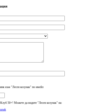
кация
инк към "Лесен козунак" по имейл
Клуб 50+! Можете да видите "Лесен козунак" на:
ozunak