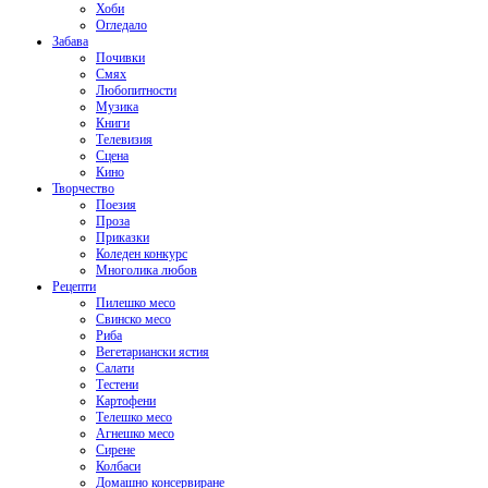
Хоби
Огледало
Забава
Почивки
Смях
Любопитности
Музика
Книги
Телевизия
Сцена
Кино
Творчество
Поезия
Проза
Приказки
Коледен конкурс
Многолика любов
Рецепти
Пилешко месо
Свинско месо
Риба
Вегетариански ястия
Салати
Тестени
Картофени
Телешко месо
Агнешко месо
Сирене
Колбаси
Домашно консервиране