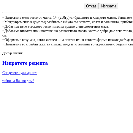
Отказ
Изпрати
•
Замесваме меко тесто от маята, 1/4 (250гр) от брашното и хладкото мляко. Завиваме г
• Междувременно в друг съд разбиваме яйцата със захарта, солта и ванилията, прибав
• Добавяме вече втасалото тесто и месим докато стане хомогенна маса;
• Добавяме внимателно и постепенно разтопеното масло, което е добре да е леко топло
си;
• Оформяме козунака, както желаем – на плитки или в каквато форма искаме да бъде из
• Намазваме го с разбит жълтък с малко вода и по желание го украсяваме с бадеми, ст
Добър апетит!
Изпратете рецепта
Споделете кулинарните
тайни на Вашия дом!