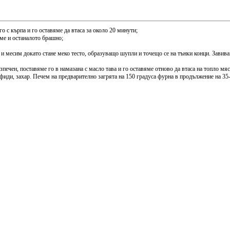
о с кърпа и го оставяме да втаса за около 20 минути;
яме и останалото брашно;
, и месим докато стане меко тесто, образуващо шупли и точещо се на тънки конци. Завива
печен, поставяме го в намазана с масло тава и го оставяме отново да втаса на топло мя
афиди, захар. Печем на предварително загрята на 150 градуса фурна в продължение на 35