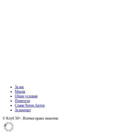
За нас
Мисия
Общи условия
Приятели
Стани Четен Автор
За контакт
© Клуб 50+. Всички права запазени.