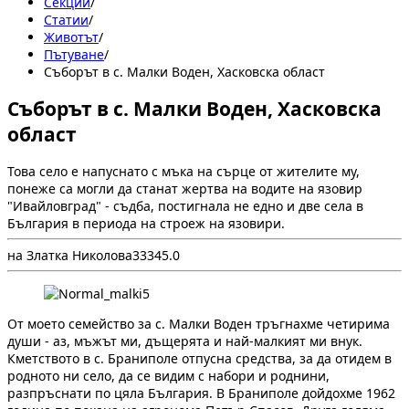
Секции
/
Статии
/
Животът
/
Пътуване
/
Съборът в с. Малки Воден, Хасковска област
Съборът в с. Малки Воден, Хасковска
област
Това село е напуснато с мъка на сърце от жителите му,
понеже са могли да станат жертва на водите на язовир
"Ивайловград" - съдба, постигнала не едно и две села в
България в периода на строеж на язовири.
на Златка Николова
3
334
5.0
От моето семейство за с. Малки Воден тръгнахме четирима
души - аз, мъжът ми, дъщерята и най-малкият ми внук.
Кметството в с. Браниполе отпусна средства, за да отидем в
родното ни село, да се видим с набори и роднини,
разпръснати по цяла България. В Браниполе дойдохме 1962