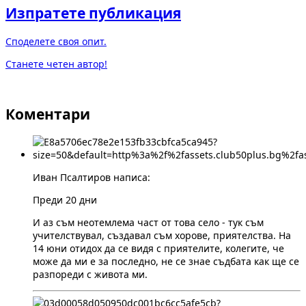
Изпратете публикация
Споделете своя опит.
Станете четен автор!
Коментари
Иван Псалтиров написа:
Преди 20 дни
И аз съм неотемлема част от това село - тук съм
учителствувал, създавал съм хорове, приятелства. На
14 юни отидох да се видя с приятелите, колегите, че
може да ми е за последно, не се знае съдбата как ще се
разпореди с живота ми.