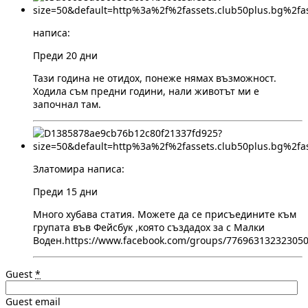
написа:
Преди 20 дни
Тази година не отидох, понеже нямах възможност.
Ходила съм предни години, нали животът ми е
започнал там.
Златомира написа:
Преди 15 дни
Много хубава статия. Можете да се присъедините към
групата във Фейсбук ,която създадох за с Малки
Воден.https://www.facebook.com/groups/776963132323050
Guest
*
Guest email