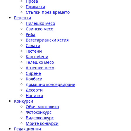
Проза
Приказки
Стъпки през времето
Рецепти
Пилешко месо
Свинско месо
Риба
Вегетариански ястия
Салати
Тестени
Картофени
Телешко месо
Агнешко месо
Сирене
Колбаси
Домашно консервиране
Десерти
Напитки
Конкурси
Обич многолика
Фотоконкурс
Видеоконкурс
Моите конкурси
Редакционни