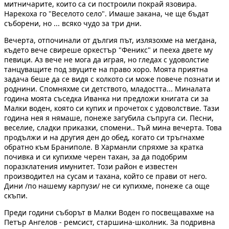
митничарите, които са си построили покрай язовира.
Нарекоха го "Веселото село". Имаше закана, че ще бъдат
съборени, но ... всяко чудо за три дни.
Вечерта, отпочинали от дългия път, излязохме на мегдана,
където вече свиреше оркестър "Феникс" и пееха двете му
певици. Аз вече не мога да играя, но гледах с удоволстие
танцуващите под звуците на право хоро. Моята приятна
задача беше да се видя с колкото си може повече познати и
роднини. Спомняхме си детството, младостта... Миналата
година моята съседка Иванка ни предложи книгата си за
Малки воден, която си купих и прочетох с удоволствие. Тази
година нея я нямаше, понеже загубила съпруга си. Песни,
веселие, сладки приказки, спомени.. Тъй мина вечерта. Това
продължи и на другия ден до обед, когато си тръгнахме
обратно към Браниполе. В Харманли спряхме за кратка
почивка и си купихме черен тахан, за да подобрим
поразклатения имунитет. Този район е известен
производител на сусам и тахана, който се прави от него.
Дини /по нашему карпузи/ не си купихме, понеже са още
скъпи.
Преди години съборът в Малки Воден го посвещавахме на
Петър Ангелов - ремсист, старшина-школник. За подривна