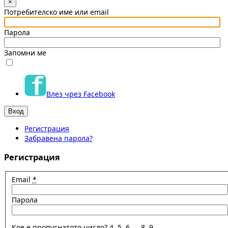
×
Потребителско име или email
Парола
Запомни ме
Влез чрез Facebook
Регистрация
Забравена парола?
Регистрация
Email
*
Парола
Кое е пропуснатото число? 4, 5, 6, _, 8, 9