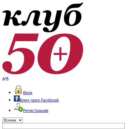
a
/
A
Вход
Влез чрез Facebook
Регистрация