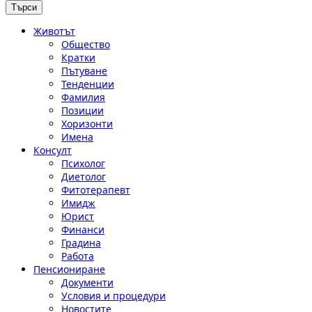
Животът
Общество
Кратки
Пътуване
Тенденции
Фамилия
Позиции
Хоризонти
Имена
Консулт
Психолог
Диетолог
Фитотерапевт
Имидж
Юрист
Финанси
Градина
Работа
Пенсиониране
Документи
Условия и процедури
Новостите