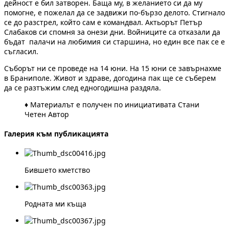
дейност е бил затворен. Баща му, в желанието си да му
помогне, е пожелал да се задвижи по-бързо делото. Стигнало
се до разстрел, който сам е командвал. Актьорът Петър
Слабаков си спомня за онези дни. Войниците са отказали да
бъдат палачи на любимия си старшина, но един все пак се е
съгласил.
Съборът ни се проведе на 14 юни. На 15 юни се завърнахме
в Браниполе. Живот и здраве, догодина пак ще се съберем
да се разтъжим след едногодишна раздяла.
♦ Материалът е получен по инициативата Стани
Четен Автор
Галерия към публикацията
Бившето кметство
Родната ми къща