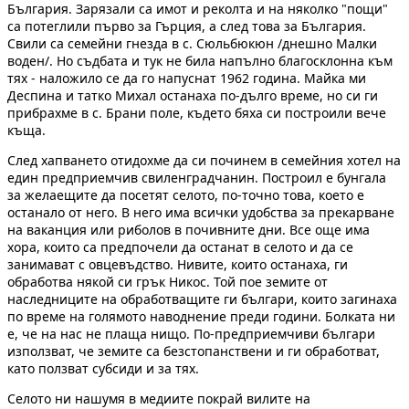
България. Зарязали са имот и реколта и на няколко "пощи"
са потеглили първо за Гърция, а след това за България.
Свили са семейни гнезда в с. Сюльбюкюн /днешно Малки
воден/. Но съдбата и тук не била напълно благосклонна към
тях - наложило се да го напуснат 1962 година. Майка ми
Деспина и татко Михал останаха по-дълго време, но си ги
прибрахме в с. Брани поле, където бяха си построили вече
къща.
След хапването отидохме да си починем в семейния хотел на
един предприемчив свиленградчанин. Построил е бунгала
за желаещите да посетят селото, по-точно това, което е
останало от него. В него има всички удобства за прекарване
на ваканция или риболов в почивните дни. Все още има
хора, които са предпочели да останат в селото и да се
занимават с овцевъдство. Нивите, които останаха, ги
обработва някой си грък Никос. Той пое земите от
наследниците на обработващите ги българи, които загинаха
по време на голямото наводнение преди години. Болката ни
е, че на нас не плаща нищо. По-предприемчиви българи
използват, че земите са безстопанствени и ги обработват,
като ползват субсиди и за тях.
Селото ни нашумя в медиите покрай вилите на