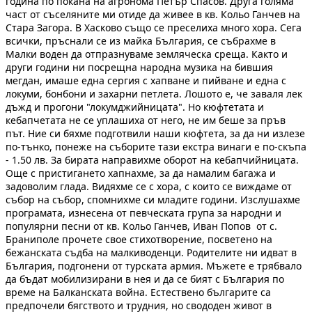
година по покана на агронома Петър Спасов. Друга голяма
част от съселяните ми отиде да живее в кв. Кольо Ганчев на
Стара Загора. В Хасково също се преселиха много хора. Сега
всички, пръснали се из майка България, се събрахме в
Малки воден да отпразнуваме земляческа среща. Както и
други години ни посрещна народна музика на бившия
мегдан, имаше една сергия с хапване и пийване и една с
локуми, бонбони и захарни петлета. Лошото е, че заваля лек
дъжд и прогони "локумджийницата". Но кюфтетата и
кебапчетата не се уплашиха от него, не им беше за пръв
път. Ние си бяхме подготвили наши кюфтета, за да ни излезе
по-тънко, понеже на съборите тази екстра винаги е по-скъпа
- 1.50 лв. За бирата направихме оборот на кебапчийницата.
Още с пристигането хапнахме, за да намалим багажа и
задоволим глада. Видяхме се с хора, с които се виждаме от
събор на събор, спомнихме си младите години. Изслушахме
програмата, изнесена от певческата група за народни и
популярни песни от кв. Кольо Ганчев, Иван Попов от с.
Браниполе прочете свое стихотворение, посветено на
бежанската съдба на малкиводенци. Родителите ни идват в
България, подгонени от турската армия. Мъжете е трябвало
да бъдат мобилизирани в нея и да се бият с България по
време на Балканската война. Естествено българите са
предпочели бягството и трудния, но свододен живот в