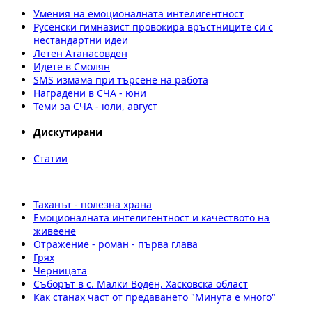
Умения на емоционалната интелигентност
Русенски гимназист провокира връстниците си с
нестандартни идеи
Летен Атанасовден
Идете в Смолян
SMS измама при търсене на работа
Наградени в СЧА - юни
Теми за СЧА - юли, август
Дискутирани
Статии
Таханът - полезна храна
Емоционалната интелигентност и качеството на
живеене
Отражение - роман - първа глава
Грях
Черницата
Съборът в с. Малки Воден, Хасковска област
Как станах част от предаването "Минута е много"