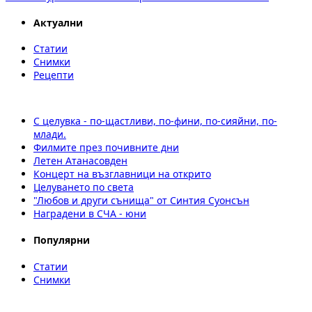
Актуални
Статии
Снимки
Рецепти
С целувка - по-щастливи, по-фини, по-сияйни, по-
млади.
Филмите през почивните дни
Летен Атанасовден
Концерт на възглавници на открито
Целуването по света
"Любов и други сънища" от Синтия Суонсън
Наградени в СЧА - юни
Популярни
Статии
Снимки