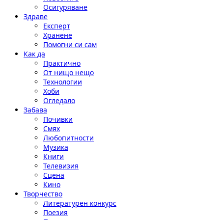
Осигуряване
Здраве
Експерт
Хранене
Помогни си сам
Как да
Практично
От нищо нещо
Технологии
Хоби
Огледало
Забава
Почивки
Смях
Любопитности
Музика
Книги
Телевизия
Сцена
Кино
Творчество
Литературен конкурс
Поезия