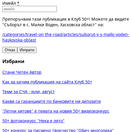
Имейл
*
Препоръчвам тази публикация в Клуб 50+! Можете да видите
"Съборът в с. Малки Воден, Хасковска област" на:
/categories/travel-on-the-road/articles/suborut-v-s-malki-voden-
haskovska-oblast
Отказ
Изпрати
Избрани
Стани Четен Автор
Как да качим публикация на сайта Клуб 50+
Теми за СЧА - юли, август
Какви са гаранциите по банковите ни депозити
"Летни хитове" е темата на новия 50+ видеоконкурс
50+ фотоконкурс "Нека е лято"
50+ конкурс за писмено творчество "Обич многолика"