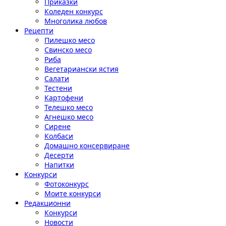
Приказки
Коледен конкурс
Многолика любов
Рецепти
Пилешко месо
Свинско месо
Риба
Вегетариански ястия
Салати
Тестени
Картофени
Телешко месо
Агнешко месо
Сирене
Колбаси
Домашно консервиране
Десерти
Напитки
Конкурси
Фотоконкурс
Моите конкурси
Редакционни
Конкурси
Новости