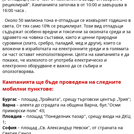
рециклирай". Кампанията започва в от 10:00 и завършва в
16:00 часа .
Около 50 милиона тона е-отпадъци се изхвърлят годишно в
света. От тях само 10% се рециклират. Този вид отпадъци
съдържат особено вредни и токсични за околната среда и за
здравето на човека съставки, както и ценни природни
суровини (злато, сребро, паладий, мед и други), които са
вложени в изработката на електронните уреди и в голямата
си част остават неоползотворени. Целта на кампанията е да
покаже, че излязлото от употреба електрическо и
електронно оборудване е важно да се събира и
оползотворява.
Кампанията ще бъде проведена на следните
мобилни пунктове:
Бургас
– площад „Тройката", срещу търговски център „Трия";
Варна
– алеята до сградата на община Варна, бул."Осми
приморски полк" 43;
Пловдив
– площад "Понеделник пазар", срещу входа на ДКЦ
1;
София
– площад „Св. Александър Невски", от страната на
Светия Синод.