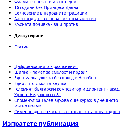
Филмите през почивните дни
16 години без Принцеса Даяна
Секновение в народните традиции
Александър - залог за сила и мъжество
Късната почивка - за и против
Дискутирани
Статии
Цифровизацията - разяснения
Шипка - памет за смелост и подвиг
Една малка уличка без изход в Несебър
Едно лято с моята внучка
Големият български композитор и диригент - акад.
Христо Недялков на 81
Споменът за Талев вдъхва още кураж в днешното
мътно време
Симеоновден е считан за стопанската нова година
Изпратете публикация