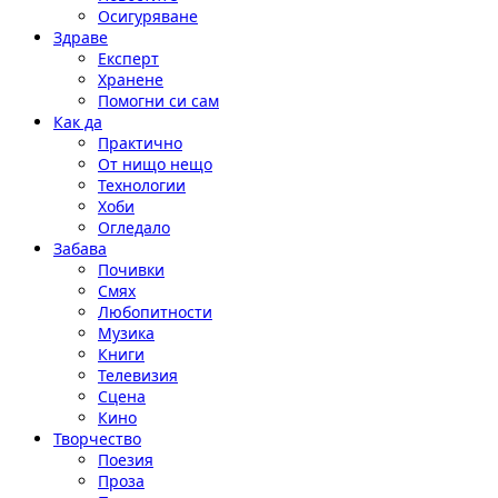
Осигуряване
Здраве
Експерт
Хранене
Помогни си сам
Как да
Практично
От нищо нещо
Технологии
Хоби
Огледало
Забава
Почивки
Смях
Любопитности
Музика
Книги
Телевизия
Сцена
Кино
Творчество
Поезия
Проза