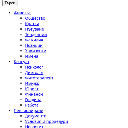
Животът
Общество
Кратки
Пътуване
Тенденции
Фамилия
Позиции
Хоризонти
Имена
Консулт
Психолог
Диетолог
Фитотерапевт
Имидж
Юрист
Финанси
Градина
Работа
Пенсиониране
Документи
Условия и процедури
Новостите