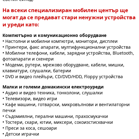
На всеки специализиран мобилен център ще
могат да се предават стари ненужни устройства
и уреди като:
Компютърно и комуникационно оборудване
• Настолни и мобилни компютри, монитори, дисплеи
• Принтери, факс апарати, мултифункционални устройства
• Мобилни телефони, кабели, зарядни устройства, Bluetooth,
фотоапарати и скенери
• Модеми, рутери, мрежово оборудване, кабели, мишки,
клавиатури, слушалки, батерии
• DVD и видео плейъри, CD/DVD/HDD, Floppy устройства
Малки и големи домакински електроуреди
• Аудио и видео техника, тонколони, слушалки
• Телевизори, видео игри
• Кафе машини, готварски, микровълнови и вентилаторни
печки
• Съдомиялни, перални машини, прахосмукачки
• Тостери, скари, ютии, миксери, сокоизстисквачки
• Преси за коса, сешоари
• Детски играчки