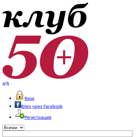
a
/
A
Вход
Влез чрез Facebook
Регистрация