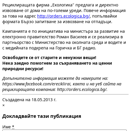
Рециклиращата фирма „Екологика" предлага и директно
извозване от дома на по-големи уреди. Повече информация
за това на адрес
http://orders.ecologica.bg/
, попълвайки
формата Бързо запитване за извозване на отпадъци.
Кампанията е по инициатива на министъра за развитие на
електронно правителство Роман Василев и се реализира в
партньорство с Министерство на околната среда и водите и
с медийната подкрепа на Горичка и БГ радио.
Освободете се от старите и ненужни вещи!
Нека заедно помогнем за съхраняването на ценни
природни ресурси!
Допълнителна информация можете да намерите на:
https://www.facebook.com/ereciklirai, както и на уеб сайта на
рециклиращата компания: http://orders.ecologica.bg/.
Създадена на 18.05.2013 г.
×
Докладвайте тази публикация
Име
*