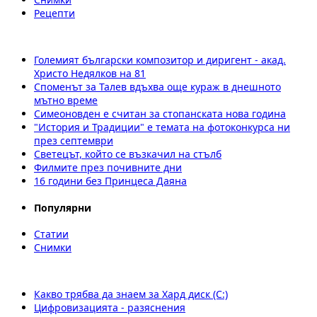
Рецепти
Големият български композитор и диригент - акад.
Христо Недялков на 81
Споменът за Талев вдъхва още кураж в днешното
мътно време
Симеоновден е считан за стопанската нова година
"История и Традиции" е темата на фотоконкурса ни
през септември
Светецът, който се възкачил на стълб
Филмите през почивните дни
16 години без Принцеса Даяна
Популярни
Статии
Снимки
Какво трябва да знаем за Хард диск (C:)
Цифровизацията - разяснения