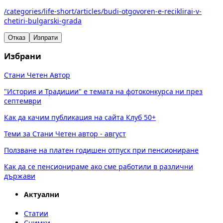
/categories/life-short/articles/budi-otgovoren-e-reciklirai-v-
chetiri-bulgarski-grada
Отказ
Изпрати
Избрани
Стани Четен Автор
"История и Традиции" е темата на фотоконкурса ни през
септември
Как да качим публикация на сайта Клуб 50+
Теми за Стани Четен автор - август
Ползване на платен годишен отпуск при пенсиониране
Как да се пенсионираме ако сме работили в различни
държави
Актуални
Статии
Снимки