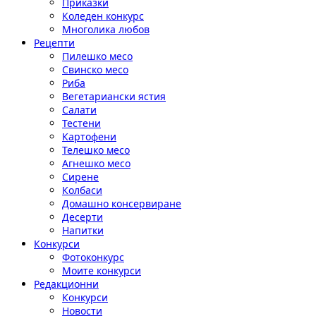
Приказки
Коледен конкурс
Многолика любов
Рецепти
Пилешко месо
Свинско месо
Риба
Вегетариански ястия
Салати
Тестени
Картофени
Телешко месо
Агнешко месо
Сирене
Колбаси
Домашно консервиране
Десерти
Напитки
Конкурси
Фотоконкурс
Моите конкурси
Редакционни
Конкурси
Новости