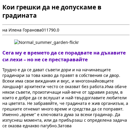
Кои грешки да не допускаме в
градината
на Илена Горанова
0
1179
0.0
Сега му е времето да се порадвате на дъхавите
си лехи – но не се престаравайте
Трудно е да се дават съвети дори и на начинаещите
градинари за това какво да правят в собствения си двор.
Всеки има свои виждания и вкус, и многознайковците
ландшафт архитекти често се оказват без работа.Има обаче
някои съвети, произтичащи най-вече от здравия разум, в
които е добре да се вслушат и най-твърдоглавите любители
на цветята. Не забравяйте, че градината е жив организъм, а
грешките отнемат много време и средства да се поправят.
Именно „време" е ключовата дума за всеки градинар. Да
изпуснеш момента, или да прибързаш с определена задача
се оказва еднакво пагубно.Затова