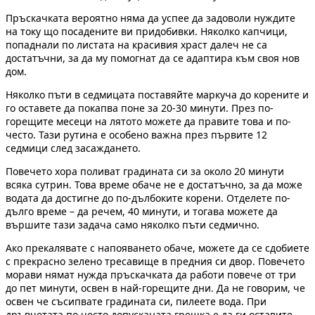
Пръскачката вероятно няма да успее да задоволи нуждите
на току що посадените ви придобивки. Няколко капчици,
попаднали по листата на красивия храст далеч не са
достатъчни, за да му помогнат да се адаптира към своя нов
дом.
Няколко пъти в седмицата поставяйте маркуча до корените и
го оставете да покапва поне за 20-30 минути. През по-
горещите месеци на лятото можете да правите това и по-
често. Тази рутина е особено важна през първите 12
седмици след засаждането.
Повечето хора поливат градината си за около 20 минути
всяка сутрин. Това време обаче не е достатъчно, за да може
водата да достигне до по-дълбоките корени. Отделете по-
дълго време – да речем, 40 минути, и тогава можете да
вършите тази задача само няколко пъти седмично.
Ако прекалявате с напояването обаче, можете да се сдобиете
с прекрасно зелено тресавище в предния си двор. Повечето
морави нямат нужда пръскачката да работи повече от три
до пет минути, освен в най-горещите дни. Да не говорим, че
освен че съсипвате градината си, пилеете вода. При
дръвчетата по често допусканата грешка е да ги оставите