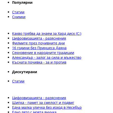
Популярни
Статии
Снимки
Какво трябва да знаем за Хард диск (C:)
Цифровизацията - разяснения
Филмите през почивните дни
16 години без Принцеса Даяна
Секновение в народните традиции
Александър - залог за сила и мъжество
Късната почивка - за и против
Дискутирани
Статии
Цифровизацията - разяснения
Шипка - памет за смелост и подвиг
Една малка уличка без изход в Несебър
Едно лято с моята внучка