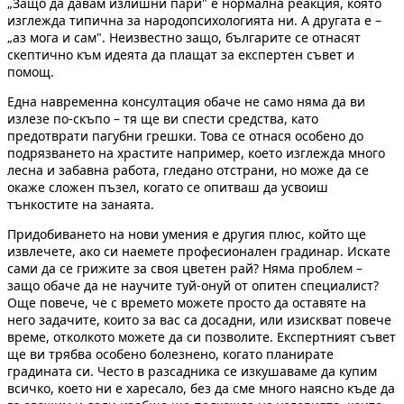
„Защо да давам излишни пари" е нормална реакция, която
изглежда типична за народопсихологията ни. А другата е –
„аз мога и сам". Неизвестно защо, българите се отнасят
скептично към идеята да плащат за експертен съвет и
помощ.
Една навременна консултация обаче не само няма да ви
излезе по-скъпо – тя ще ви спести средства, като
предотврати пагубни грешки. Това се отнася особено до
подрязването на храстите например, което изглежда много
лесна и забавна работа, гледано отстрани, но може да се
окаже сложен пъзел, когато се опитваш да усвоиш
тънкостите на занаята.
Придобиването на нови умения е другия плюс, който ще
извлечете, ако си наемете професионален градинар. Искате
сами да се грижите за своя цветен рай? Няма проблем –
защо обаче да не научите туй-онуй от опитен специалист?
Още повече, че с времето можете просто да оставяте на
него задачите, които за вас са досадни, или изискват повече
време, отколкото можете да си позволите. Експертният съвет
ще ви трябва особено болезнено, когато планирате
градината си. Често в разсадника се изкушаваме да купим
всичко, което ни е харесало, без да сме много наясно къде да