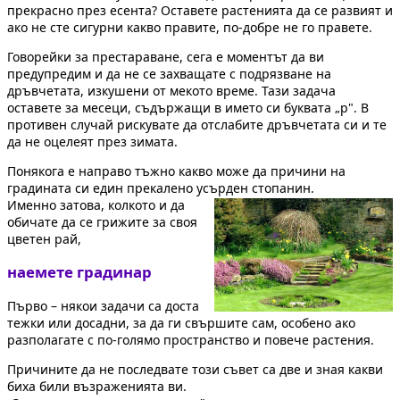
прекрасно през есента? Оставете растенията да се развият и
ако не сте сигурни какво правите, по-добре не го правете.
Говорейки за престараване, сега е моментът да ви
предупредим и да не се захващате с подрязване на
дръвчетата, изкушени от мекото време. Тази задача
оставете за месеци, съдържащи в името си буквата „р". В
противен случай рискувате да отслабите дръвчетата си и те
да не оцелеят през зимата.
Понякога е направо тъжно какво може да причини на
градината си един прекалено усърден стопанин.
Именно затова, колкото и да
обичате да се грижите за своя
цветен рай,
наемете градинар
Първо – някои задачи са доста
тежки или досадни, за да ги свършите сам, особено ако
разполагате с по-голямо пространство и повече растения.
Причините да не последвате този съвет са две и зная какви
биха били възраженията ви.