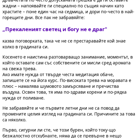
жадни – напоявайте ги специално по същия начин като
храстите – поне един час на седмица, и дори по-често в най-
горещите дни. Все пак не забравяйте:
„Прекаленият светец и богу не е драг"
казва поговорката, така че не се престаравайте кой знае
колко в градината си.
Косенето е наистина разтоварващо занимание, моментът, в
който оставате сам със собствените си мисли сред аромата
на свежа трева.
Ако имате нужда от твърде честа медитация обаче,
запишете се на йога курс. По-високата трева на моравата е
плюс – намалява шумовото замърсяване и пречиства
въздуха. Освен това, тя има по-здрави корени и по-рядка
нужда от поливане.
Не забравяйте и че първите летни дни не са повод да
промените целия изглед на градината си. Причините за това
са няколко.
Първо, сигурни ли сте, че този бурен, който току-що
безжалостно отскубнахте, няма да се превърне в нещо