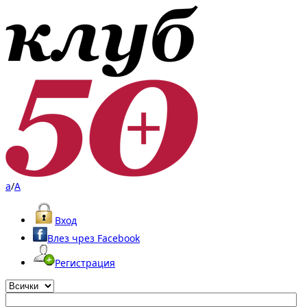
a
/
A
Вход
Влез чрез Facebook
Регистрация