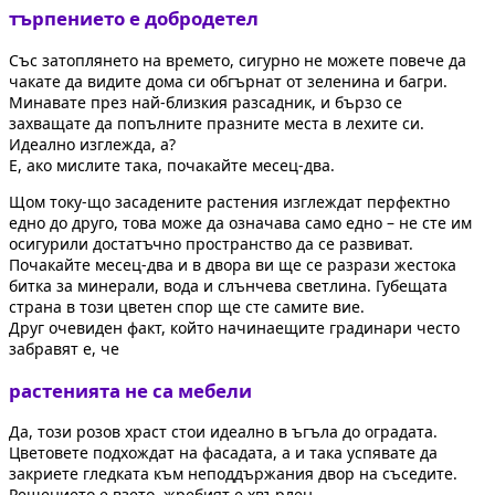
търпението е добродетел
Със затоплянето на времето, сигурно не можете повече да
чакате да видите дома си обгърнат от зеленина и багри.
Минавате през най-близкия разсадник, и бързо се
захващате да попълните празните места в лехите си.
Идеално изглежда, а?
Е, ако мислите така, почакайте месец-два.
Щом току-що засадените растения изглеждат перфектно
едно до друго, това може да означава само едно – не сте им
осигурили достатъчно пространство да се развиват.
Почакайте месец-два и в двора ви ще се разрази жестока
битка за минерали, вода и слънчева светлина. Губещата
страна в този цветен спор ще сте самите вие.
Друг очевиден факт, който начинаещите градинари често
забравят е, че
растенията не са мебели
Да, този розов храст стои идеално в ъгъла до оградата.
Цветовете подхождат на фасадата, а и така успявате да
закриете гледката към неподдържания двор на съседите.
Решението е взето, жребият е хвърлен.