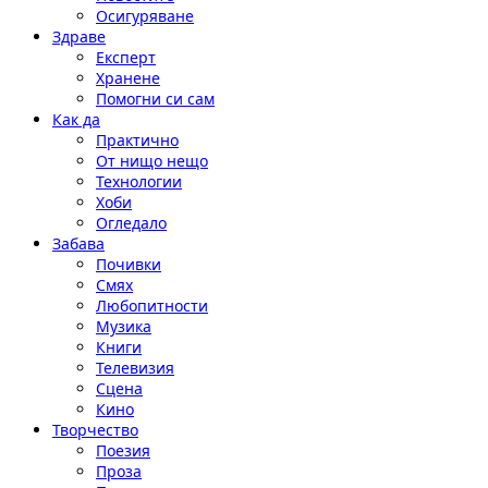
Осигуряване
Здраве
Експерт
Хранене
Помогни си сам
Как да
Практично
От нищо нещо
Технологии
Хоби
Огледало
Забава
Почивки
Смях
Любопитности
Музика
Книги
Телевизия
Сцена
Кино
Творчество
Поезия
Проза