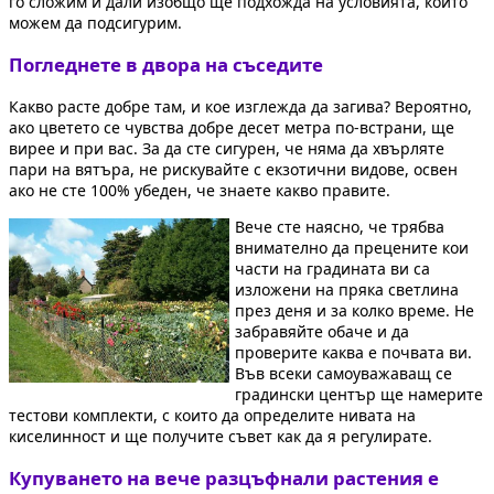
го сложим и дали изобщо ще подхожда на условията, които
можем да подсигурим.
Погледнете в двора на съседите
Какво расте добре там, и кое изглежда да загива? Вероятно,
ако цветето се чувства добре десет метра по-встрани, ще
вирее и при вас. За да сте сигурен, че няма да хвърляте
пари на вятъра, не рискувайте с екзотични видове, освен
ако не сте 100% убеден, че знаете какво правите.
Вече сте наясно, че трябва
внимателно да прецените кои
части на градината ви са
изложени на пряка светлина
през деня и за колко време. Не
забравяйте обаче и да
проверите каква е почвата ви.
Във всеки самоуважаващ се
градински център ще намерите
тестови комплекти, с които да определите нивата на
киселинност и ще получите съвет как да я регулирате.
Купуването на вече разцъфнали растения е