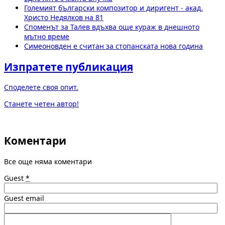
Големият български композитор и диригент - акад.
Христо Недялков на 81
Споменът за Талев вдъхва още кураж в днешното
мътно време
Симеоновден е считан за стопанската нова година
Изпратете публикация
Споделете своя опит.
Станете четен автор!
Коментари
Все още няма коментари
Guest
*
Guest email