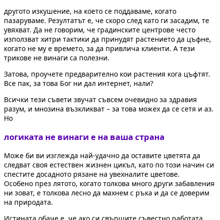
другото изкушение, на което се поддаваме, когато
пазаруваме. Резултатът е, че скоро след като ги засадим, те
увяхват. Да не говорим, че градинските центрове често
използват хитри тактики да принудят растението да цъфне,
когато не му е времето, за да привлича клиенти. А тези
трикове не винаги са полезни.
Затова, проучете предварително кои растения кога цъфтят.
Все пак, за това Бог ни дал интернет, нали?
Всички тези съвети звучат съвсем очевидно за здравия
разум, и мнозина възкликват – за това можех да се сетя и аз.
Но
логиката не винаги е на ваша страна
Може би ви изглежда най-удачно да оставите цветята да
следват своя естествен жизнен цикъл, като по този начин си
спестите досадното рязане на увехналите цветове.
Особено през лятото, когато толкова много други забавления
ни зоват, е толкова лесно да махнем с ръка и да се доверим
на природата.
Истината обаче е, че ако си свършите съвестно работата,