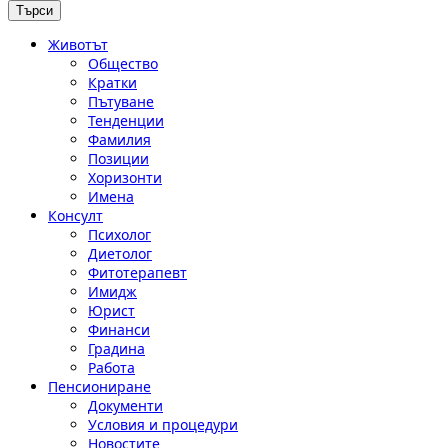
Животът
Общество
Кратки
Пътуване
Тенденции
Фамилия
Позиции
Хоризонти
Имена
Консулт
Психолог
Диетолог
Фитотерапевт
Имидж
Юрист
Финанси
Градина
Работа
Пенсиониране
Документи
Условия и процедури
Новостите