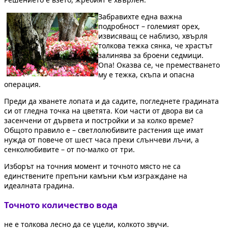
Забравихте една важна
подробност – големият орех,
извисяващ се наблизо, хвърля
толкова тежка сянка, че храстът
залинява за броени седмици.
Опа! Оказва се, че преместването
му е тежка, скъпа и опасна
операция.
Преди да хванете лопата и да садите, погледнете градината
си от гледна точка на цветята. Кои части от двора ви са
засенчени от дървета и постройки и за колко време?
Общото правило е – светлолюбивите растения ще имат
нужда от повече от шест часа преки слънчеви лъчи, а
сенколюбивите – от по-малко от три.
Изборът на точния момент и точното място не са
единствените препъни камъни към изграждане на
идеалната градина.
Точното количество вода
не е толкова лесно да се уцели, колкото звучи.