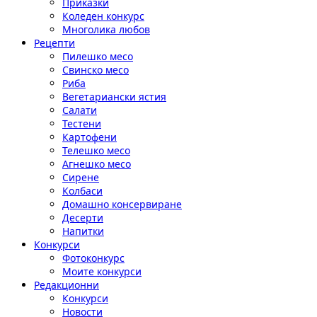
Приказки
Коледен конкурс
Многолика любов
Рецепти
Пилешко месо
Свинско месо
Риба
Вегетариански ястия
Салати
Тестени
Картофени
Телешко месо
Агнешко месо
Сирене
Колбаси
Домашно консервиране
Десерти
Напитки
Конкурси
Фотоконкурс
Моите конкурси
Редакционни
Конкурси
Новости