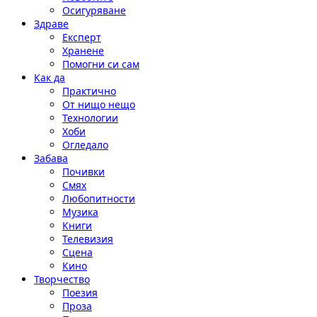
Осигуряване
Здраве
Експерт
Хранене
Помогни си сам
Как да
Практично
От нищо нещо
Технологии
Хоби
Огледало
Забава
Почивки
Смях
Любопитности
Музика
Книги
Телевизия
Сцена
Кино
Творчество
Поезия
Проза