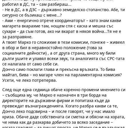
работил в ДС, та – сам разбираш...
- Не в ДС, а в ДЗС – държавно земеделско стопанство. Абе, ти
сигурно се бъзикаш с мене...?
- Ами – енергично отрече координаторът – като знам какви
магарета вкарахме там, нощем спя с каска и мешка със
сухари – да съм готов, ако ни вкарат в някоя война...Тя не е
за разправяне.
А твоят Марко го сложихме в тези комисии, понеже – живеел
в обор и бил в неравностойно положение (това за
социалните дейности) , а от друга страна, много му били
дълги ушите и улавял всеки звук, та аналогията със СРС-тата
се налагала от само себе си.
Дончо само поклати глава и прекъсна връзката. То бива
майтап, бива – но магаре член на парламентарна комисия?
Усети, че леко потреперва.
След още една седмица обаче коренно промени мнението си
– съобщиха му, че Марко е назначен в три борда на
директорите на държавни фирми и попитаха къде да
превеждат възнагражденията. Когато разбра какви са те,
Дончо леко подсвирна – и после говорят, че у нас имало
криза. Обаче даде собствената си сметка и обясни на хората,
че няма как да разкарва добичето за всяко заседание –
когато гласуват – да пишат просто, че Марко се е въздържал.