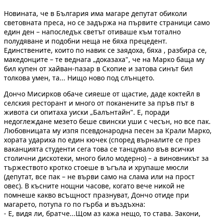
Новината, че в България има магаре депутат обиколи
световната преса, но се задържа на първите страници само
един ден – напоследък светът отиваше към тотално
полудяване и подобни неща не бяха прецедент.
Единствените, които по навик се заядоха, бяха , разбира се,
македонците – те веднага „доказаха", че на Марко баща му
бил купен от хайван-пазар в Скопие и затова синът бил
толкова умен, та... Нищо ново под слънцето.
Дончо Мисирков обаче сияеше от щастие, даде коктейл в
селския ресторант и много от поканените за пръв път в
живота си опитаха уиски „Балънтайн". Е, поради
недоглеждане мезето беше свински уши с чесън, но все пак.
Любовницата му изпя псевдонародна песен за Крали Марко,
хората удариха по един кючек (според върналите се през
ваканцията студенти сега това се танцувало във всички
столични дискотеки, много било модерно) – а виновникът за
тържеството кротко стоеше в ъгъла и хрупаше мюсли
(депутат, все пак – не върви само на слама или на прост
овес). В късните нощни часове, когато вече никой не
помнеше какво всъщност празнуват, Дончо отиде при
магарето, потупа го по гърба и въздъхна:
- Е, видя ли, братче...Щом аз кажа нещо, то става. Закони,