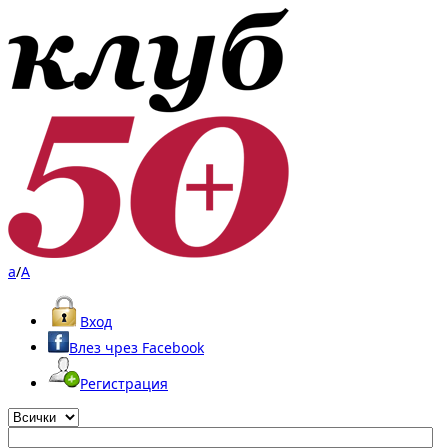
a
/
A
Вход
Влез чрез Facebook
Регистрация