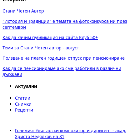
Стани Четен Автор
"История и Традиции" е темата на фотоконкурса ни през
септември
Как да качим публикация на сайта Клуб 50+
Теми за Стани Четен автор - август
Ползване на платен годишен отпуск при пенсиониране
Как да се пенсионираме ако сме работили в различни
държави
Актуални
Статии
Снимки
Рецепти
Големият български композитор и диригент - акад.
Христо Недялков на 81