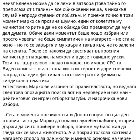
неизпълнена норма да се лежи в затвора (това тайно го
преписаха от Сталин) – все обикновени неща, в никакъв
случай непродиктувани от лобизъм. И понеже точно в този
момент Марко се прозина шумно, един от колегите му
министри го ритна да не се обажда без премиерът да му е
дал думата. Обаче дали моментът беше лошо избран или
просто човекът не беше симпатичен на магарето – не стана
ясно – но то се завъртя и му хвърли такъв къч, че го залепи
на стената. После се наложи да свестяват въпросния
министър с парцали, намокрени в десетгодишно уиски.
Този път щъркелово гнездо нямаше, но имаше СРС-та.
Видеозаписът с къча стана хит в интернет и дори спечели
награда на един фестивал за късометражни филми на
синдикална тематика.
Естествено, Марко бе изгонен от правителството, но веднага
след това опозицията поиска вот на недоверие и без най –
рейтинговия си играч отборът загуби. И насрочиха нови
избори.
...Сега в момента президентът и Дончо спорят по цял ден –
първият иска да Марко да оглави служебен кабинет, вторият
държи да си го прибере в обора, понеже му било жал да
гледа как се мъчи животното. А и покрай толкова коктейли
магарето спряло да яде мюсли и минало основно на черен