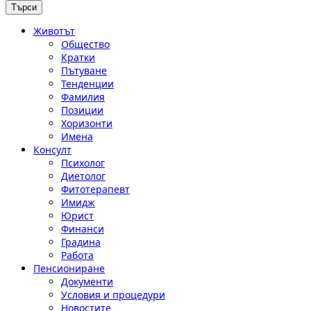
Животът
Общество
Кратки
Пътуване
Тенденции
Фамилия
Позиции
Хоризонти
Имена
Консулт
Психолог
Диетолог
Фитотерапевт
Имидж
Юрист
Финанси
Градина
Работа
Пенсиониране
Документи
Условия и процедури
Новостите