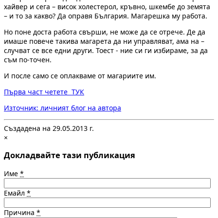
хайвер и сега – висок холестерол, кръвно, шкембе до земята
– и то за какво? Да оправя България. Магарешка му работа.
Но поне доста работа свърши, не може да се отрече. Де да
имаше повече такива магарета да ни управляват, ама на –
случват се все едни други. Тоест - ние си ги избираме, за да
съм по-точен.
И после само се оплакваме от магариите им.
Първа част четете ТУК
Източник: личният блог на автора
Създадена на 29.05.2013 г.
×
Докладвайте тази публикация
Име
*
Емайл
*
Причина
*