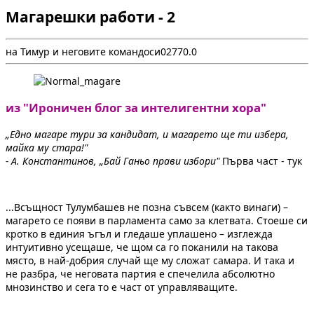
Магарешки работи - 2
на Тимур и неговите командоси
0
277
0.0
из "Ироничен блог за интелигентни хора"
„Едно магаре тури за кандидат, и магарето ще ти избера,
майка му стара!"
- А. Константинов, „Бай Ганьо прави избори"
Първа част - тук
...Всъщност Тулумбашев не позна съвсем (както винаги) –
магарето се появи в парламента само за клетвата. Стоеше си
кротко в единия ъгъл и гледаше уплашено – изглежда
интуитивно усещаше, че щом са го поканили на такова
място, в най-добрия случай ще му сложат самара. И така и
не разбра, че неговата партия е спечелила абсолютно
мнозинство и сега то е част от управляващите.