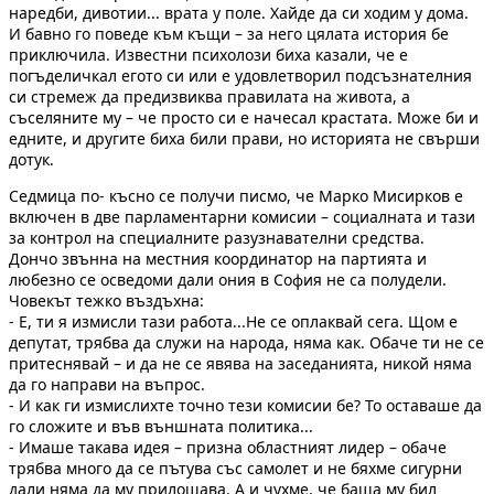
наредби, дивотии... врата у поле. Хайде да си ходим у дома.
И бавно го поведе към къщи – за него цялата история бе
приключила. Известни психолози биха казали, че е
погъделичкал егото си или е удовлетворил подсъзнателния
си стремеж да предизвиква правилата на живота, а
съселяните му – че просто си е начесал крастата. Може би и
едните, и другите биха били прави, но историята не свърши
дотук.
Седмица по- късно се получи писмо, че Марко Мисирков е
включен в две парламентарни комисии – социалната и тази
за контрол на специалните разузнавателни средства.
Дончо звънна на местния координатор на партията и
любезно се осведоми дали ония в София не са полудели.
Човекът тежко въздъхна:
- Е, ти я измисли тази работа...Не се оплаквай сега. Щом е
депутат, трябва да служи на народа, няма как. Обаче ти не се
притеснявай – и да не се явява на заседанията, никой няма
да го направи на въпрос.
- И как ги измислихте точно тези комисии бе? То оставаше да
го сложите и във външната политика...
- Имаше такава идея – призна областният лидер – обаче
трябва много да се пътува със самолет и не бяхме сигурни
дали няма да му прилошава. А и чухме, че баща му бил