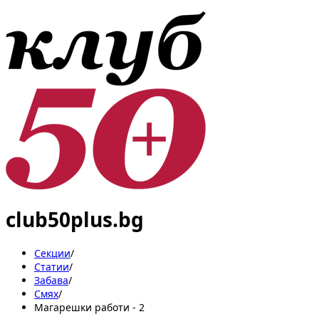
club50plus.bg
Секции
/
Статии
/
Забава
/
Смях
/
Магарешки работи - 2