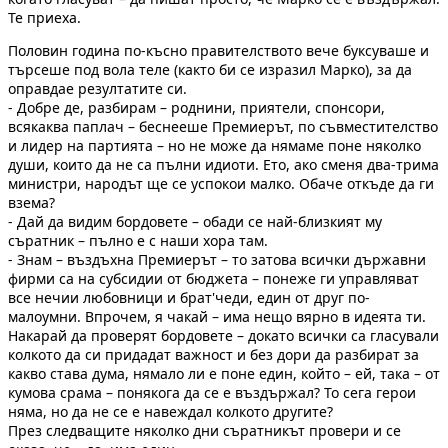
Те приеха.
Половин година по-късно правителството вече буксуваше и
търсеше под вола теле (както би се изразил Марко), за да
оправдае резултатите си.
- Добре де, разбирам – роднини, приятели, спонсори,
всякаква паплач – беснееше Премиерът, по съвместителство
и лидер на партията – но не може да нямаме поне няколко
души, които да не са пълни идиоти. Ето, ако сменя два-трима
министри, народът ще се успокои малко. Обаче откъде да ги
вземa?
- Дай да видим бордовете – обади се най-близкият му
съратник – пълно е с наши хора там.
- Знам – въздъхна Премиерът – то затова всички държавни
фирми са на субсидии от бюджета – понеже ги управляват
все нечии любовници и брат'чеди, един от друг по-
малоумни. Впрочем, я чакай – има нещо вярно в идеята ти.
Накарай да проверят бордовете – докато всички са гласували
колкото да си придадат важност и без дори да разбират за
какво става дума, нямало ли е поне един, който – ей, така – от
кумова срама – понякога да се е въздържал? То сега герои
няма, но да не се е навеждал колкото другите?
През следващите няколко дни съратникът провери и се