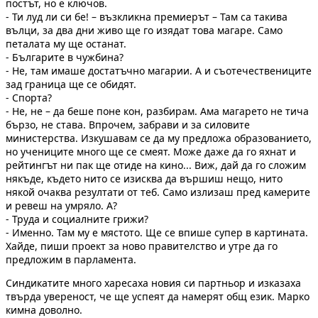
постът, но е ключов.
- Ти луд ли си бе! – възкликна премиерът – Там са такива
вълци, за два дни живо ще го изядат това магаре. Само
петалата му ще останат.
- Българите в чужбина?
- Не, там имаше достатъчно магарии. А и съотечествениците
зад граница ще се обидят.
- Спорта?
- Не, не – да беше поне кон, разбирам. Ама магарето не тича
бързо, не става. Впрочем, забрави и за силовите
министерства. Изкушавам се да му предложа образованието,
но учениците много ще се смеят. Може даже да го яхнат и
рейтингът ни пак ще отиде на кино... Виж, дай да го сложим
някъде, където нито се изисква да вършиш нещо, нито
някой очаква резултати от теб. Само излизаш пред камерите
и ревеш на умряло. А?
- Труда и социалните грижи?
- Именно. Там му е мястото. Ще се впише супер в картината.
Хайде, пиши проект за ново правителство и утре да го
предложим в парламента.
Синдикатите много харесаха новия си партньор и изказаха
твърда увереност, че ще успеят да намерят общ език. Марко
кимна доволно.