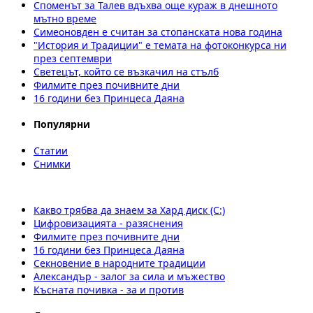
Споменът за Талев вдъхва още кураж в днешното
мътно време
Симеоновден е считан за стопанската нова година
"История и Традиции" е темата на фотоконкурса ни
през септември
Светецът, който се възкачил на стълб
Филмите през почивните дни
16 години без Принцеса Даяна
Популярни
Статии
Снимки
Какво трябва да знаем за Хард диск (C:)
Цифровизацията - разяснения
Филмите през почивните дни
16 години без Принцеса Даяна
Секновение в народните традиции
Александър - залог за сила и мъжество
Късната почивка - за и против