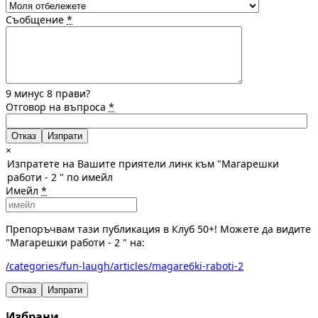
Съобщение
*
9 минус 8 прави?
Отговор на въпроса
*
Отказ
×
Изпратете на Вашите приятели линк към "Магарешки
работи - 2 " по имейл
Имейл
*
Препоръчвам тази публикация в Клуб 50+! Можете да видите
"Магарешки работи - 2 " на:
/categories/fun-laugh/articles/magare6ki-raboti-2
Отказ
Изпрати
Избрани