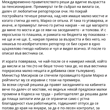
Междувременно правителството реши да вдигне възрастта
за пенсиониране. Премиерът ги бе събрал на вилата си,
далеч от любопитни репортерски очи. Но покрай
постройката течеше рекичка, над нея имаше малко мостче и
когато стигна до него, Марко се опъна. И така го уговаряха, и
иначе, и премиерът лично го ритна накрая – не ще магарето
да мине по моста и да се яви на заседанието - и толкова. И с
евросъюза го плашиха, и рамката на бюджета му показваха –
не ще и не ще. Е, накрая приеха за възрастта и без него, но
някакъв по-изобретателен репортер се бил скрил в едно
щъркелово гнездо наблизо и чул и видял всичко. И после го
описал във вестника си.
И хората повярваха, че най-после се е намерил някой, който
да мисли и за тях (то не беше точно така де, но във вестника
поукрасиха малко нещата и добавиха свое тълкуване).
Министър Мисирков си спечели прозвището Крали Марко и
рейтингът му се изравни с този на премиера.
За всеки случай решиха да правят заседанията на кабинета
вече по-далеч от мостове, но веднъж някой предложи малки
промени в Кодекса на труда – работодателят да решава дали
да плаща заплати или да се ограничи само с устна
благодарност към работниците, годишният отпуск да се
ползва до края на януари, за да е по-лесен контролът, за