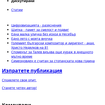
Дискутирани
Статии
Цифровизацията - разяснения
Шипка - памет за смелост и подвиг
Една малка уличка без изход в Несебър
Едно лято с моята внучка
Големият български композитор и диригент - акад.
Христо Недялков на 81
Споменът за Талев вдъхва още кураж в днешното
мътно време
Симеоновден е считан за стопанската нова година
Изпратете публикация
Споделете своя опит.
Станете четен автор!