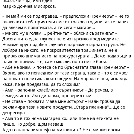
оказа, че – да, има един.
Марко Дончев Мисирков.
- Ти май ми се подиграваш – предположи Премиерът – не го
очаквах от теб, приятели сме от толкова години, аз те навих
да влезем в политиката, а ти сега – магаре...
- Много му е голям ... рейтингът – обясни съратникът –
Досега нито една глупост не е изтърсило пред медиите.
Нямаме друг подобен случай в парламентарната група. Не
лобира за никого, не покровителства трафиканти, не е
привлякло вниманието на прокуратурата... Даже подаръци в
плик не приема – е, само мюсли, но то не се брои.
- Абе не знам...- почеса се по бръснатата глава Премиерът –
Вярно, ако го погледнем от тази страна, така е – то е символ
на новата политика, която водим. На морала в нея, искам да
кажа. Къде предлагаш да го сложим?
- Ами – започна колебливо съратникът – Да речем, в
земеделието. Има диплома, проверил съм.
- Не става – поклати глава министърът – Нали трябва да
рекламира тези новите продукти, „Стара планина"...Ще се
депресира.
- Ама то в тях няма магарешко...или поне на етикета не
пише. Но добре, щом казваш.
А да го направим шеф на митниците? Не е министерски