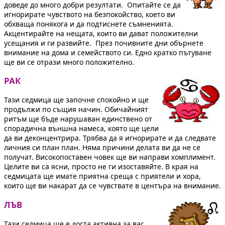
доведе до много добри резултати. Опитайте се да
игнорирате чувството на безпокойство, което ви
обхваща понякога и да подтиснете съмненията.
Акцентирайте на нещата, които ви дават положителни
усещания и ги развийте. През почивните дни обърнете
внимание на дома и семейството си. Едно кратко пътуване
ще ви се отрази много положително.
РАК
Тази седмица ще започне спокойно и ще
продължи по същия начин. Обичайният
ритъм ще бъде нарушаван единствено от
спорадична външна намеса, която ще цели
да ви деконцентрира. Трябва да я игнорирате и да следвате
личния си план план. Няма причини делата ви да не се
получат. Високопоставен човек ще ви направи комплимент.
Целите ви са ясни, просто не ги изоставяйте. В края на
седмицата ще имате приятна среща с приятели и хора,
които ще ви накарат да се чувствате в центъра на внимание.
ЛЪВ
Тази седмица ще е доста активна за вас,