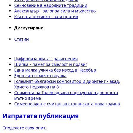
Секновение в народните традиции
Александър - залог за сила и мъжество
Късната почивка - за и против
Дискутирани
Статии
Цифровизацията - разяснения
Шипка - памет за смелост и подвиг
Една малка уличка без изход в Несебър
Едно лято с моята внучка
Големият български композитор и диригент - акад.
Христо Недялков на 81
Споменът за Талев вдъхва още кураж в днешното
мътно време
Симеоновден е считан за стопанската нова година
Изпратете публикация
Споделете своя опит.