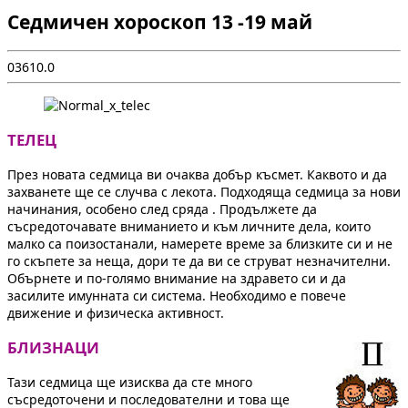
Седмичен хороскоп 13 -19 май
0
361
0.0
ТЕЛЕЦ
През новата седмица ви очаква добър късмет. Каквото и да
захванете ще се случва с лекота. Подходяща седмица за нови
начинания, особено след сряда . Продължете да
съсредоточавате вниманието и към личните дела, които
малко са поизостанали, намерете време за близките си и не
го скъпете за неща, дори те да ви се струват незначителни.
Обърнете и по-голямо внимание на здравето си и да
засилите имунната си система. Необходимо е повече
движение и физическа активност.
БЛИЗНАЦИ
Тази седмица ще изисква да сте много
съсредоточени и последователни и това ще