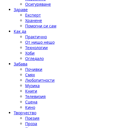
Осигуряване
Здраве
Експерт
Хранене
Помогни си сам
Как да
Практично
От нищо нещо
Технологии
Хоби
Огледало
Забава
Почивки
Смях
Любопитности
Музика
Книги
Телевизия
Сцена
Кино
Творчество
Поезия
Проза