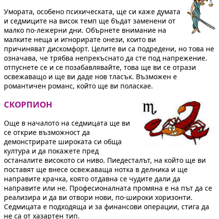
Умората, особено психическата, ще си каже думата
и седмиците на висок темп ще бъдат заменени от
малко по-лежерни дни. Обърнете внимание на
малките неща и игнорирате онези, които ви
причиняват дискомфорт. Целите ви са подредени, но това не
означава, че трябва непрекъснато да сте под напрежение.
отпуснете се и се позабавлявайте, това ще ви се отрази
освежаващо и ще ви даде нов тласък. Възможен е
романтичен романс, който ще ви поласкае.
СКОРПИОН
Още в началото на седмицата ще ви
се открие възможност да
демонстрирате широката си обща
култура и да покажете пред
останалите високото си ниво. Пиедесталът, на който ще ви
поставят ще внесе освежаваща нотка в делника и ще
направите крачка, която отдавна се чудите дали да
направите или не. Професионалната промяна е на път да се
реализира и да ви отвори нови, по-широки хоризонти.
Седмицата е подходяща и за финансови операции, стига да
не са от хазартен тип.