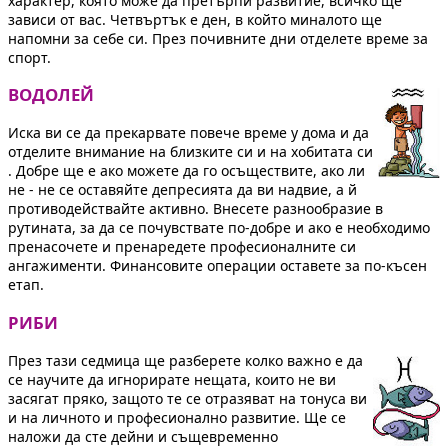
характер, която може да претърпи развитие, всичко ще
зависи от вас. Четвъртък е ден, в който миналото ще
напомни за себе си. През почивните дни отделете време за
спорт.
ВОДОЛЕЙ
Иска ви се да прекарвате повече време у дома и да
отделите внимание на близките си и на хобитата си
. Добре ще е ако можете да го осъществите, ако ли
не - не се оставяйте депресията да ви надвие, а й
противодействайте активно. Внесете разнообразие в
рутината, за да се почувствате по-добре и ако е необходимо
пренасочете и пренаредете професионалните си
ангажименти. Финансовите операции оставете за по-късен
етап.
РИБИ
През тази седмица ще разберете колко важно е да
се научите да игнорирате нещата, които не ви
засягат пряко, защото те се отразяват на тонуса ви
и на личното и професионално развитие. Ще се
наложи да сте дейни и същевременно