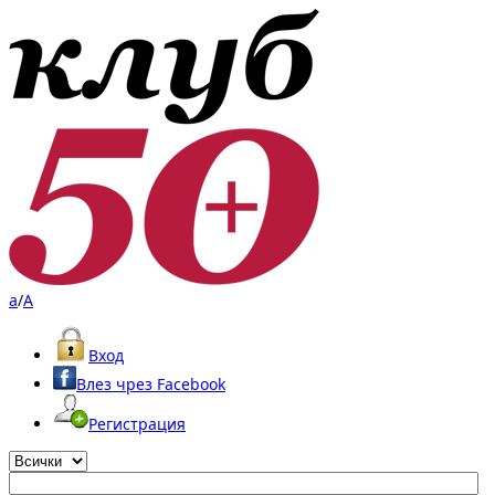
a
/
A
Вход
Влез чрез Facebook
Регистрация