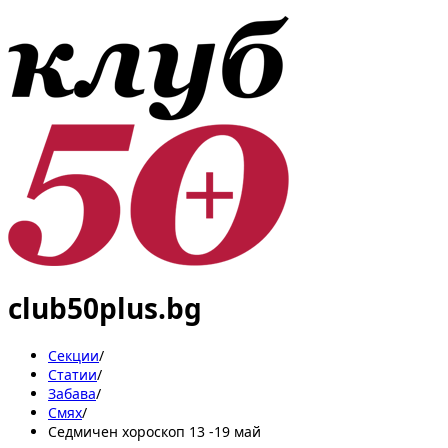
club50plus.bg
Секции
/
Статии
/
Забава
/
Смях
/
Седмичен хороскоп 13 -19 май