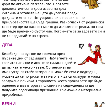
дори по-активна от желаното. Проявете
дипломатичност и дори известна доза
хитрина и оставете нещата да улегнат преди
да давате мнение. Интуицията ви е правилна, но
прибързаността ще бъде грешна. Разногласия от роднински
характер ще ви накарат малко да излезете от релси, но това
ще бъде временно състояние. Погрижете се за здравето си и
не се поддавайте на стреса.
ДЕВА
Безобиден вирус ще ви тормози през
първите дни от седмицата. Наблегнете на
топлите напитки и ако не се налага недейте
да излизате много навън. Организмът ви
има нужда от стабилизиране и може би сега е подходящ
момент да се погрижите за него, а и да си осигурите малка
заслужена почивка. Старанието, което проявявате ще бъде
оценено и във втората половина на седемдневката ще
получите подобаващо признание. Възможна е материална
придобивка.
ВЕЗНИ