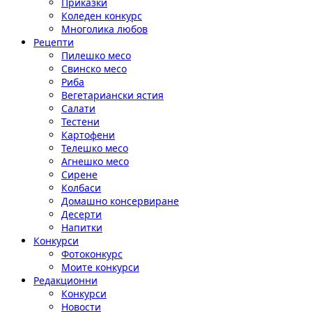
Приказки
Коледен конкурс
Многолика любов
Рецепти
Пилешко месо
Свинско месо
Риба
Вегетариански ястия
Салати
Тестени
Картофени
Телешко месо
Агнешко месо
Сирене
Колбаси
Домашно консервиране
Десерти
Напитки
Конкурси
Фотоконкурс
Моите конкурси
Редакционни
Конкурси
Новости