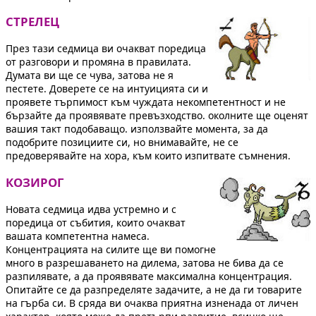
СТРЕЛЕЦ
През тази седмица ви очакват поредица
от разговори и промяна в правилата.
Думата ви ще се чува, затова не я
пестете. Доверете се на интуицията си и
проявете търпимост към чуждата некомпетентност и не
бързайте да проявявате превъзходство. околните ще оценят
вашия такт подобаващо. използвайте момента, за да
подобрите позициите си, но внимавайте, не се
предоверявайте на хора, към които изпитвате съмнения.
КОЗИРОГ
Новата седмица идва устремно и с
поредица от събития, които очакват
вашата компетентна намеса.
Концентрацията на силите ще ви помогне
много в разрешаването на дилема, затова не бива да се
разпилявате, а да проявявате максимална концентрация.
Опитайте се да разпределяте задачите, а не да ги товарите
на гърба си. В сряда ви очаква приятна изненада от личен