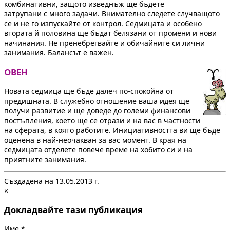
комбинативни, защото изведнъж ще бъдете
затрупани с много задачи. Внимателно следете случващото
се и не го изпускайте от контрол. Седмицата и особено
втората й половина ще бъдат белязани от промени и нови
начинания. Не пренебрегвайте и обичайните си лични
занимания. Балансът е важен.
ОВЕН
Новата седмица ще бъде далеч по-спокойна от
предишната. В служебно отношение ваша идея ще
получи развитие и ще доведе до големи финансови
постъпления, което ще се отрази и на вас в частности
на сферата, в която работите. Инициативността ви ще бъде
оценена в най-неочакван за вас момент. В края на
седмицата отделете повече време на хобито си и на
приятните занимания.
Създадена на 13.05.2013 г.
×
Докладвайте тази публикация
Име
*