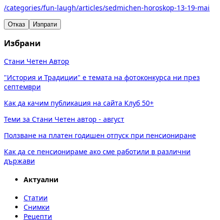
/categories/fun-laugh/articles/sedmichen-horoskop-13-19-mai
Отказ
Изпрати
Избрани
Стани Четен Автор
"История и Традиции" е темата на фотоконкурса ни през
септември
Как да качим публикация на сайта Клуб 50+
Теми за Стани Четен автор - август
Ползване на платен годишен отпуск при пенсиониране
Как да се пенсионираме ако сме работили в различни
държави
Актуални
Статии
Снимки
Рецепти