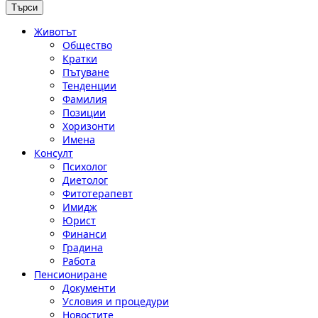
Животът
Общество
Кратки
Пътуване
Тенденции
Фамилия
Позиции
Хоризонти
Имена
Консулт
Психолог
Диетолог
Фитотерапевт
Имидж
Юрист
Финанси
Градина
Работа
Пенсиониране
Документи
Условия и процедури
Новостите