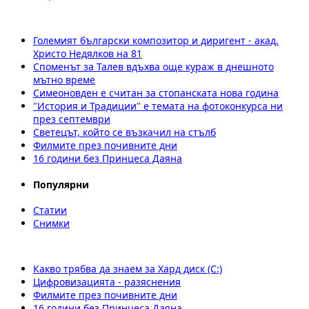
Големият български композитор и диригент - акад.
Христо Недялков на 81
Споменът за Талев вдъхва още кураж в днешното
мътно време
Симеоновден е считан за стопанската нова година
"История и Традиции" е темата на фотоконкурса ни
през септември
Светецът, който се възкачил на стълб
Филмите през почивните дни
16 години без Принцеса Даяна
Популярни
Статии
Снимки
Какво трябва да знаем за Хард диск (C:)
Цифровизацията - разяснения
Филмите през почивните дни
16 години без Принцеса Даяна