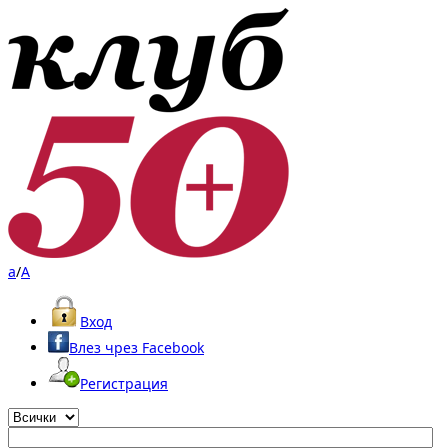
a
/
A
Вход
Влез чрез Facebook
Регистрация