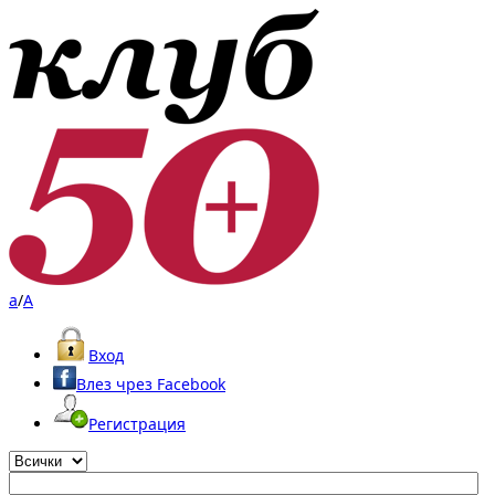
a
/
A
Вход
Влез чрез Facebook
Регистрация