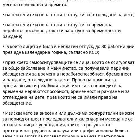
месеца се включва и времето:
• на платените и неплатените отпуски за отглеждане на дете;
• на платените и неплатените отпуски за временна
неработоспособност, както и за отпуск за бременност и
раждане;
• в което лицето е било в неплатен отпуск, до 30 работни дни
през една календарна година, съгласно КСО;
• през което самоосигуряващите се лица, които се осигуряват
за общо заболяване и майчинство, са получавали парични
обезщетения за временна неработоспособност, бременност
и раждане, отглеждане на дете. Право на помощи за
профилактика и рехабилитация имат и за периодите на
временна неработоспособност, бременност и раждане и за
отглеждане на дете, през които не са имали право на
обезщетение.
• Изискването за внесени или дължими осигурителни вноски
за период от шест последователни календарни месеца не се
отнася за лица с увреждания, които са резултат от
претърпяна трудова злополука или професионална болест.
Тези лица могат да ползват помощи на база претърпяна