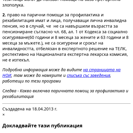
злополука.
2.
право на парични помощи за профилактика и
рехабилитация имат и лица, получаващи лична инвалидна
пенсия, но в случай, че не са навършили възрастта за
пенсиониране съгласно чл. 68, ал. 1 от Кодекса за социално
осигуряване(60 години и 8 месеца за жените и 63 години и 8
месеца за мъжете.), не са осигурени и срокът на
инвалидността, отбелязан в експертното решение на ТЕЛК,
респективно на Националната експертна лекарска комисия,
не е изтекъл.
Подробна информация може да видите
на страницата на
НОИ
, там може да намерите и
списъка със заведения
,
работещи по тези програми
Следва - Какво включва паричната помощ за профилактика и
рехабилитация
Създадена на 18.04.2013 г.
×
Докладвайте тази публикация