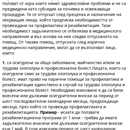
ползват от хора които нямат здравословни проблеми и не са
предвидени като субсидия за почивка и освежаващи
процедури. Те се отпускат след преценка и назначение на
лекуващия лекар, който предписва необходимостта от
провеждане на профилактика и рехабилитация. Тази
необходимост задължително се отбелязва в медицинското
направление и въз основа на нея следва отпускането на
помощ. От такава помощ, отпусната след изрично
медицинско направление, могат да се възползват лица,
които:
1.
са осигурени за общо заболяване, майчинство и/или за
трудова злополука и професионална болест.Лицата, които са
осигурени само за трудова злополука и професионална
болест, имат право на парични помощи за профилактика и
рехабилитация единствено в случай на трудова злополука и
професионална болест. Необходимо изискване е да са били
внесени или дължими осигурителни вноски за период от
шест последователни калeндарни месеца, предхождащи
месеца, през който се провежда профилактиката и
рехабилитацията.
Пример
- искате да ползвате
рехабилитационна програма от 1 юни - трябва да имате
задължително внасяни или дължими осигурителни вноски
към 1 май. В този изискуем период от шест календарни