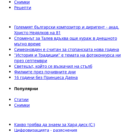
Снимки
Рецепти
Големият български композитор и диригент - акад.
Христо Недялков на 81
Споменът за Талев вдъхва още кураж в днешното
мътно време
Симеоновден е считан за стопанската нова година
"История и Традиции" е темата на фотоконкурса ни
през септември
Светецът, който се възкачил на стълб
Филмите през почивните дни
16 години без Принцеса Даяна
Популярни
Статии
Снимки
Какво трябва да знаем за Хард диск (C:)
Цифровизацията - разяснения