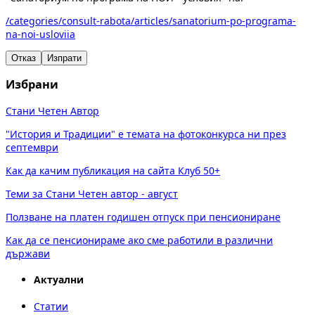
/categories/consult-rabota/articles/sanatorium-po-programa-
na-noi-usloviia
Отказ
Изпрати
Избрани
Стани Четен Автор
"История и Традиции" е темата на фотоконкурса ни през
септември
Как да качим публикация на сайта Клуб 50+
Теми за Стани Четен автор - август
Ползване на платен годишен отпуск при пенсиониране
Как да се пенсионираме ако сме работили в различни
държави
Актуални
Статии