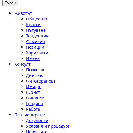
Животът
Общество
Кратки
Пътуване
Тенденции
Фамилия
Позиции
Хоризонти
Имена
Консулт
Психолог
Диетолог
Фитотерапевт
Имидж
Юрист
Финанси
Градина
Работа
Пенсиониране
Документи
Условия и процедури
Новостите