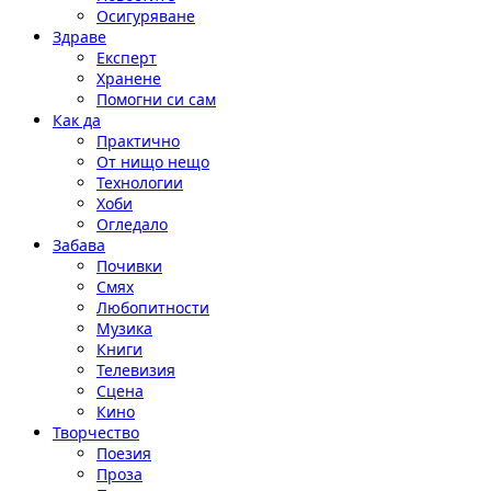
Осигуряване
Здраве
Експерт
Хранене
Помогни си сам
Как да
Практично
От нищо нещо
Технологии
Хоби
Огледало
Забава
Почивки
Смях
Любопитности
Музика
Книги
Телевизия
Сцена
Кино
Творчество
Поезия
Проза