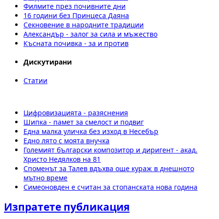
Филмите през почивните дни
16 години без Принцеса Даяна
Секновение в народните традиции
Александър - залог за сила и мъжество
Късната почивка - за и против
Дискутирани
Статии
Цифровизацията - разяснения
Шипка - памет за смелост и подвиг
Една малка уличка без изход в Несебър
Едно лято с моята внучка
Големият български композитор и диригент - акад.
Христо Недялков на 81
Споменът за Талев вдъхва още кураж в днешното
мътно време
Симеоновден е считан за стопанската нова година
Изпратете публикация