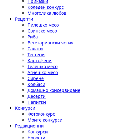
Приказки
Коледен конкурс
Многолика любов
Рецепти
Пилешко месо
Свинско месо
Риба
Вегетариански ястия
Салати
Тестени
Картофени
Телешко месо
Агнешко месо
Сирене
Колбаси
Домашно консервиране
Десерти
Напитки
Конкурси
Фотоконкурс
Моите конкурси
Редакционни
Конкурси
Новости